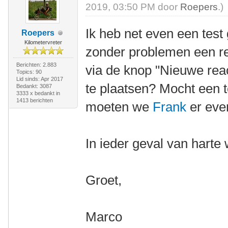
2019, 03:50 PM door
Roepers
.)
Ik heb net even een tes
Roepers
Kilometervreter
zonder problemen een re
Berichten: 2.883
via de knop "Nieuwe reac
Topics: 90
Lid sinds: Apr 2017
te plaatsen? Mocht een 
Bedankt: 3087
3333 x bedankt in
1413 berichten
moeten we
Frank
er eve
In ieder geval van hart
Groet,
Marco