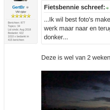
Fietsbennie schreef:
GertBr
VM-rijder
...Ik wil best foto's ma
Berichten: 877
Topics: 34
werk maar naar en terug
Lid sinds: Aug 2018
Bedankt: 422
donker...
1010 x bedankt in
415 berichten
Deze is wel van 2 weken 