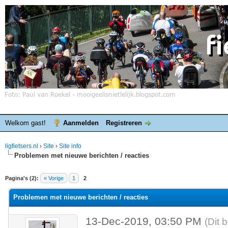
Welkom gast!
Aanmelden
Registreren
ligfietsers.nl
›
Site
›
Site info
Problemen met nieuwe berichten / reacties
elde waardering is 0
Pagina's (2):
« Vorige
1
2
Problemen met nieuwe berichten / reacties
13-Dec-2019, 03:50 PM
(Dit 