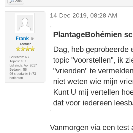
Zoek
14-Dec-2019, 08:28 AM
PlantageBohémien sc
Frank
Toerder
Dag, heb geprobeerde ee
Berichten: 650
topic "voorstellen", ik 
Topics: 107
Lid sinds: Apr 2017
"vrienden" te vermelden
Bedankt: 58
96 x bedankt in 73
berichten
niet weten wie mijn vri
Kunt U mij vertellen hoe
dat voor iedereen leesb
Vanmorgen via een test 