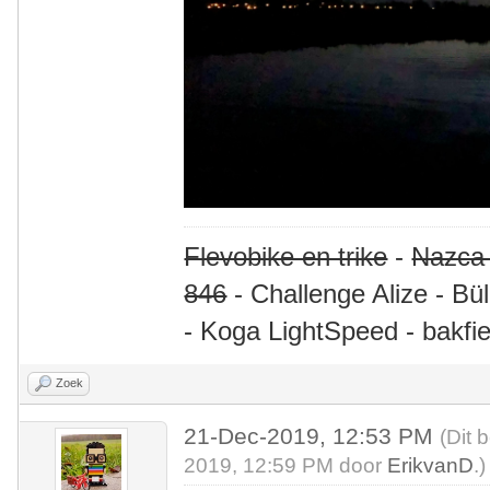
Flevobike en trike
-
Nazca
846
- Challenge Alize - Bü
- Koga LightSpeed - bakfie
Zoek
21-Dec-2019, 12:53 PM
(Dit 
2019, 12:59 PM door
ErikvanD
.)