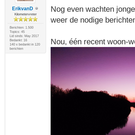
Nog even wachten jongen
ErikvanD
Kilometervreter
weer de nodige bericht
Berichten: 1.500
Topics: 45
Lid sinds: May 2017
Nou, één recent woon-w
Bedankt: 16
140 x bedankt in 120
berichten