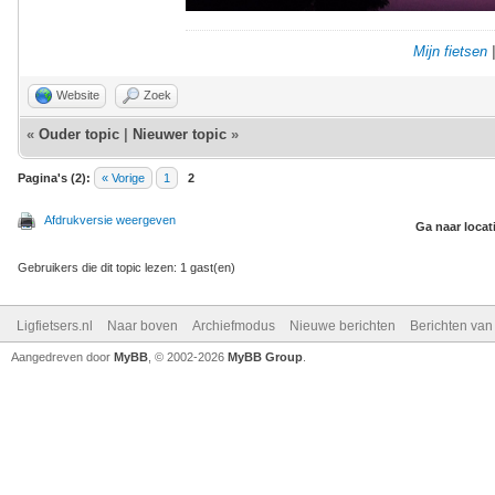
Mijn fietsen
Website
Zoek
«
Ouder topic
|
Nieuwer topic
»
Pagina's (2):
« Vorige
1
2
Afdrukversie weergeven
Ga naar locat
Gebruikers die dit topic lezen: 1 gast(en)
Ligfietsers.nl
Naar boven
Archiefmodus
Nieuwe berichten
Berichten va
Aangedreven door
MyBB
, © 2002-2026
MyBB Group
.