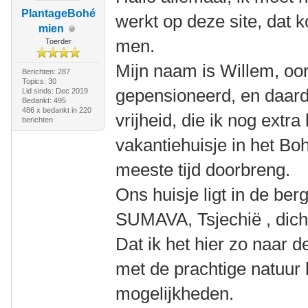
PlantageBohé
werkt op deze site, dat k
mien
men.
Toerder
Mijn naam is Willem, oor
Berichten: 287
Topics: 30
gepensioneerd, en daar
Lid sinds: Dec 2019
Bedankt: 495
486 x bedankt in 220
vrijheid, die ik nog extra
berichten
vakantiehuisje in het B
meeste tijd doorbreng.
Ons huisje ligt in de be
SUMAVA, Tsjechië , dicht
Dat ik het hier zo naar 
met de prachtige natuur h
mogelijkheden.