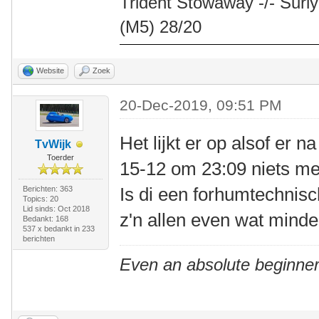
Trident Stowaway -/- Surly
(M5) 28/20
Website
Zoek
20-Dec-2019, 09:51 PM
Het lijkt er op alsof er n
TvWijk
Toerder
15-12 om 23:09 niets me
Is di een forhumtechnisc
Berichten: 363
Topics: 20
Lid sinds: Oct 2018
z'n allen even wat mind
Bedankt: 168
537 x bedankt in 233
berichten
Even an absolute beginner