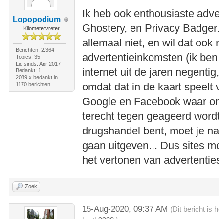
Ik heb ook enthousiaste adv
Lopopodium
Ghostery, en Privacy Badger. 
Kilometervreter
allemaal niet, en wil dat ook 
Berichten: 2.364
advertentieinkomsten (ik ben
Topics: 35
Lid sinds: Apr 2017
internet uit de jaren negent
Bedankt: 1
2089 x bedankt in
omdat dat in de kaart speelt
1170 berichten
Google en Facebook waar omw
terecht tegen geageerd wordt
drugshandel bent, moet je na
gaan uitgeven... Dus sites 
het vertonen van advertentie
Zoek
15-Aug-2020, 09:37 AM
(Dit bericht is