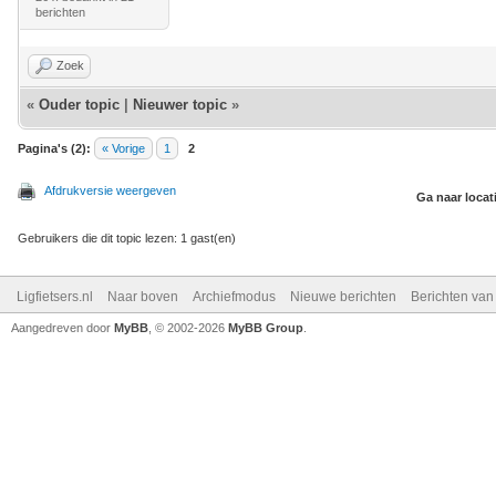
berichten
Zoek
«
Ouder topic
|
Nieuwer topic
»
Pagina's (2):
« Vorige
1
2
Afdrukversie weergeven
Ga naar locat
Gebruikers die dit topic lezen: 1 gast(en)
Ligfietsers.nl
Naar boven
Archiefmodus
Nieuwe berichten
Berichten va
Aangedreven door
MyBB
, © 2002-2026
MyBB Group
.