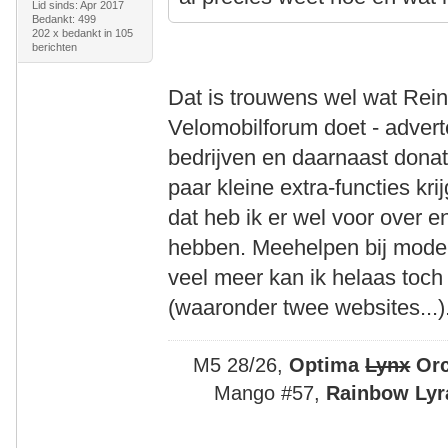
Lid sinds: Apr 2017
Bedankt: 499
202 x bedankt in 105
berichten
Dat is trouwens wel wat Rein
Velomobilforum doet - adverte
bedrijven en daarnaast donat
paar kleine extra-functies kri
dat heb ik er wel voor over e
hebben. Meehelpen bij modera
veel meer kan ik helaas toch 
(waaronder twee websites...)
M5 28/26,
Optima
Lynx
Or
Mango #57,
Rainbow Lyra