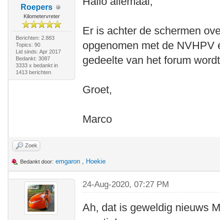
Hallo allemaal,
Roepers
Kilometervreter
Er is achter de schermen ov
Berichten: 2.883
opgenomen met de NVHPV en 
Topics: 90
Lid sinds: Apr 2017
gedeelte van het forum word
Bedankt: 3087
3333 x bedankt in
1413 berichten
Groet,
Marco
Zoek
emgaron
,
Hoekie
Bedankt door:
24-Aug-2020, 07:27 PM
Ah, dat is geweldig nieuws M