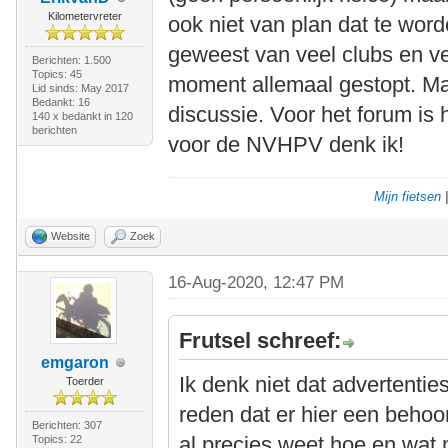
Kilometervreter
ook niet van plan dat te word
geweest van veel clubs en v
Berichten: 1.500
Topics: 45
moment allemaal gestopt. Ma
Lid sinds: May 2017
Bedankt: 16
discussie. Voor het forum is
140 x bedankt in 120
berichten
voor de NVHPV denk ik!
Mijn fietsen
Website
Zoek
16-Aug-2020, 12:47 PM
Frutsel schreef:
emgaron
Ik denk niet dat advertenti
Toerder
reden dat er hier een behoor
Berichten: 307
al precies weet hoe en wat m
Topics: 22