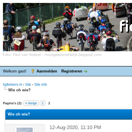
Welkom gast!
Aanmelden
Registreren
ligfietsers.nl
›
Site
›
Site info
Wie oh wie?
elde waardering is 0
Pagina's (2):
« Vorige
1
2
Wie oh wie?
12-Aug-2020, 11:10 PM