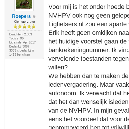
Voor mij is het onder hoede b
NVHPV ook nog geen gelope
Roepers
Kilometervreter
Ligfietsers.nl zou een apart
Erik heeft geen omkijken naar
Berichten: 2.883
Topics: 90
het huidige voorstel gaan de 
Lid sinds: Apr 2017
Bedankt: 3087
bankrekeningnummer. Ik vind
3333 x bedankt in
1413 berichten
vervelende toestanden tegen
willen?
We hebben dan te maken de
ledenvergadering. Maar vaak
autonoom. Ik verwacht dat het
dat het dan wenselijk isleden 
van de NVHPV. In mijn geval
eens het voordeel dat voor 
gepromoveerd ben tot vrijwill