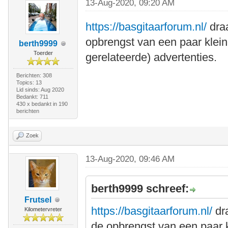
13-Aug-2020, 09:20 AM
https://basgitaarforum.nl/
draa
opbrengst van een paar klein
berth9999
Toerder
gerelateerde) advertenties.
Berichten: 308
Topics: 13
Lid sinds: Aug 2020
Bedankt: 711
430 x bedankt in 190
berichten
Zoek
13-Aug-2020, 09:46 AM
berth9999 schreef:
Frutsel
https://basgitaarforum.nl/
dra
Kilometervreter
de opbrengst van een paar k