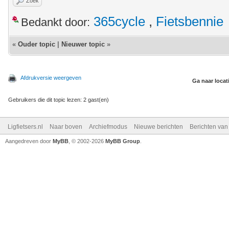
Zoek
365cycle
,
Fietsbennie
Bedankt door:
«
Ouder topic
|
Nieuwer topic
»
Afdrukversie weergeven
Ga naar locat
Gebruikers die dit topic lezen: 2 gast(en)
Ligfietsers.nl
Naar boven
Archiefmodus
Nieuwe berichten
Berichten va
Aangedreven door
MyBB
, © 2002-2026
MyBB Group
.