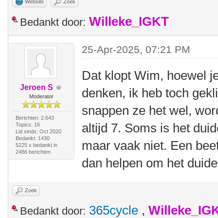
Website
Zoek
Willeke_IGKT
Bedankt door:
25-Apr-2025, 07:21 PM
Dat klopt Wim, hoewel je
Jeroen S
denken, ik heb toch gekl
Moderator
snappen ze het wel, wor
Berichten: 2.643
altijd 7. Soms is het dui
Topics: 16
Lid sinds: Oct 2020
Bedankt: 1430
maar vaak niet. Een beet
5225 x bedankt in
2486 berichten
dan helpen om het duidel
Zoek
365cycle
,
Willeke_IG
Bedankt door: