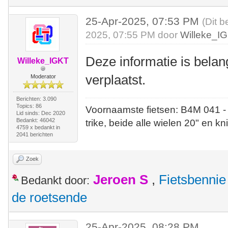
25-Apr-2025, 07:53 PM
(Dit b
2025, 07:55 PM door
Willeke_I
Deze informatie is belan
Willeke_IGKT
verplaatst.
Moderator
Berichten: 3.090
Topics: 86
Voornaamste fietsen: B4M 041 -
Lid sinds: Dec 2020
Bedankt: 46042
trike, beide alle wielen 20" en kn
4759 x bedankt in
2041 berichten
Zoek
Jeroen S
,
Fietsbennie
Bedankt door:
de roetsende
25-Apr-2025, 08:28 PM