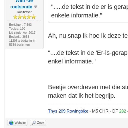
Wim -de
".....de tekst in de er is ge
roetsende
Roeifietser
enkele informatie."
Berichten: 7.593
Topics: 190
Lid sinds: Apr 2017
Ah, nu snap ik hoe ik deze t
Bedankt: 3653
11208 x bedankt in
5339 berichten
"....de tekst in de 'Er-is-ger
enkel informatie."
Beetje overdreven met die str
maken dat ik het begrijp.
Thys 209 Rowingbike
- M5 CHR - DF
282
Website
Zoek