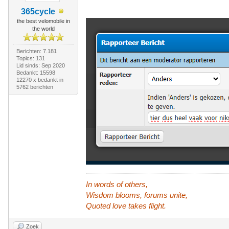
365cycle
the best velomobile in
the world
Berichten: 7.181
Topics: 131
Lid sinds: Sep 2020
Bedankt: 15598
12270 x bedankt in
5762 berichten
In words of others,
Wisdom blooms, forums unite,
Quoted love takes flight.
Zoek