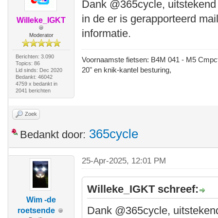
Dank @365cycle, uitstekend 
in de er is gerapporteerd mai
Willeke_IGKT
informatie.
Moderator
Berichten: 3.090
Voornaamste fietsen: B4M 041 - M5 Cmpct -
Topics: 86
20" en knik-kantel besturing,
Lid sinds: Dec 2020
Bedankt: 46042
4759 x bedankt in
2041 berichten
Zoek
365cycle
Bedankt door:
25-Apr-2025, 12:01 PM
Willeke_IGKT schreef:
Wim -de
Dank @365cycle, uitstekend
roetsende