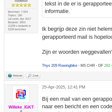
Roeifietser
tekst in de er is gerapporte
informatie.
Berichten: 7.593
Topics: 190
Lid sinds: Apr 2017
Bedankt: 3653
11208 x bedankt in
Ik begrijp deze zin niet hel
5339 berichten
gerapporteerd mail is hopelo
Zijn er woorden weggevallen
Thys 209 Rowingbike
- M5 CHR - DF
282
Website
Zoek
25-Apr-2025, 12:41 PM
Bij een mail van een gerappor
naar een bericht en een code
Willeke_IGKT