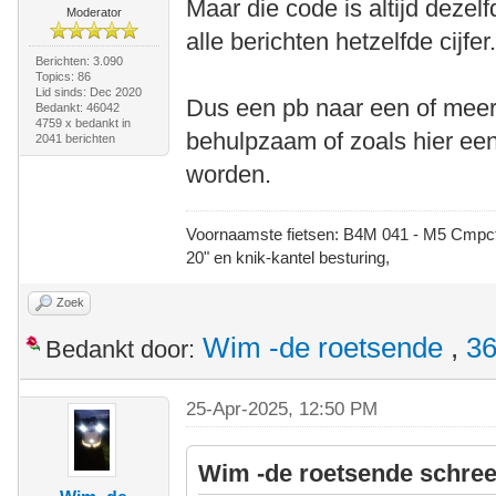
Maar die code is altijd dezelfd
Moderator
alle berichten hetzelfde cijfer
Berichten: 3.090
Topics: 86
Lid sinds: Dec 2020
Dus een pb naar een of mee
Bedankt: 46042
4759 x bedankt in
behulpzaam of zoals hier een
2041 berichten
worden.
Voornaamste fietsen: B4M 041 - M5 Cmpct -
20" en knik-kantel besturing,
Zoek
Wim -de roetsende
,
36
Bedankt door:
25-Apr-2025, 12:50 PM
Wim -de roetsende schree