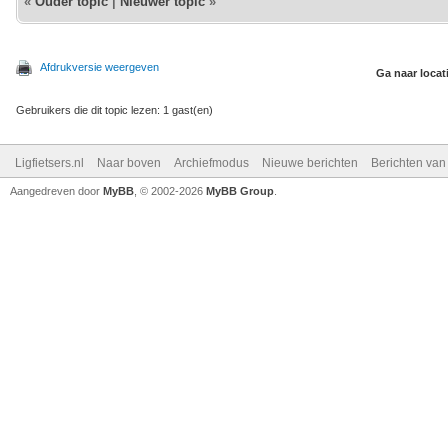
«
Ouder topic
|
Nieuwer topic
»
Afdrukversie weergeven
Ga naar locat
Gebruikers die dit topic lezen: 1 gast(en)
Ligfietsers.nl
Naar boven
Archiefmodus
Nieuwe berichten
Berichten va
Aangedreven door
MyBB
, © 2002-2026
MyBB Group
.