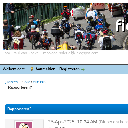
Welkom gast!
Aanmelden
Registreren
ligfietsers.nl
›
Site
›
Site info
Rapporteren?
elde waardering is 0
Rapporteren?
25-Apr-2025, 10:34 AM
(Dit bericht is