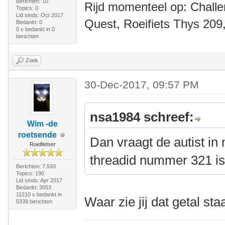
Berichten: 10
Rijd momenteel op: Challe
Topics: 0
Lid sinds: Oct 2017
Quest, Roeifiets Thys 209,
Bedankt: 0
0 x bedankt in 0
berichten
Zoek
30-Dec-2017, 09:57 PM
nsa1984 schreef:
Wim -de
roetsende
Dan vraagt de autist in 
Roeifietser
threadid nummer 321 is
Berichten: 7.593
Topics: 190
Lid sinds: Apr 2017
Bedankt: 3653
11210 x bedankt in
Waar zie jij dat getal st
5339 berichten