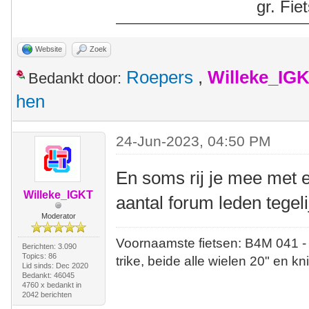
gr. Fi
Website
Zoek
Roepers
,
Willeke_IG
Bedankt door:
hen
24-Jun-2023, 04:50 PM
En soms rij je mee met 
Willeke_IGKT
aantal forum leden tegeli
Moderator
Voornaamste fietsen: B4M 041 -
Berichten: 3.090
Topics: 86
trike, beide alle wielen 20" en kn
Lid sinds: Dec 2020
Bedankt: 46045
4760 x bedankt in
2042 berichten