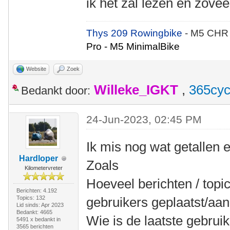
ik het zal lezen en zovee
Thys 209 Rowingbike
- M5 CHR
Pro - M5 MinimalBike
Website
Zoek
Willeke_IGKT
,
365cyc
Bedankt door:
24-Jun-2023, 02:45 PM
Ik mis nog wat getallen
Hardloper
Zoals
Kilometervreter
Hoeveel berichten / topi
Berichten: 4.192
Topics: 132
gebruikers geplaatst/aa
Lid sinds: Apr 2023
Bedankt: 4665
Wie is de laatste gebrui
5491 x bedankt in
3565 berichten