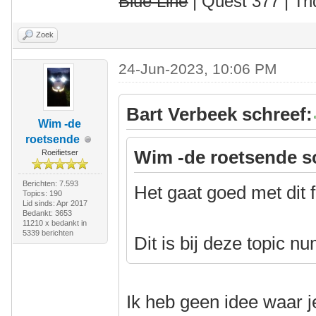
Blue Line
| Quest 377 | Tri
Zoek
24-Jun-2023, 10:06 PM
Bart Verbeek schreef:
Wim -de
roetsende
Wim -de roetsende s
Roeifietser
Berichten: 7.593
Het gaat goed met dit 
Topics: 190
Lid sinds: Apr 2017
Bedankt: 3653
11210 x bedankt in
5339 berichten
Dit is bij deze topic 
Ik heb geen idee waar j