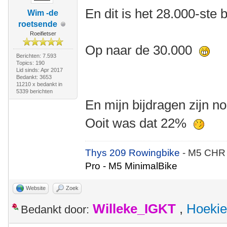
En dit is het 28.000-ste b
Wim -de
roetsende
Roeifietser
Op naar de 30.000
Berichten: 7.593
Topics: 190
Lid sinds: Apr 2017
Bedankt: 3653
11210 x bedankt in
5339 berichten
En mijn bijdragen zijn 
Ooit was dat 22%
Thys 209 Rowingbike
- M5 CHR
Pro - M5 MinimalBike
Website
Zoek
Willeke_IGKT
,
Hoekie
Bedankt door: