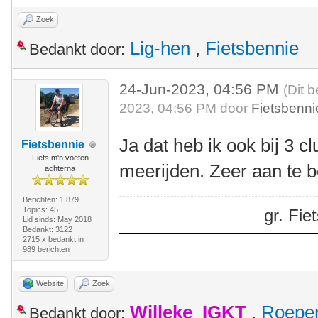
Zoek
Lig-hen
,
Fietsbennie
Bedankt door:
24-Jun-2023, 04:56 PM
(Dit 
2023, 04:56 PM door
Fietsbenni
Ja dat heb ik ook bij 3 c
Fietsbennie
Fiets m'n voeten
meerijden. Zeer aan te b
achterna
Berichten: 1.879
Topics: 45
gr. Fi
Lid sinds: May 2018
Bedankt: 3122
2715 x bedankt in
989 berichten
Website
Zoek
Willeke_IGKT
,
Roepe
Bedankt door: