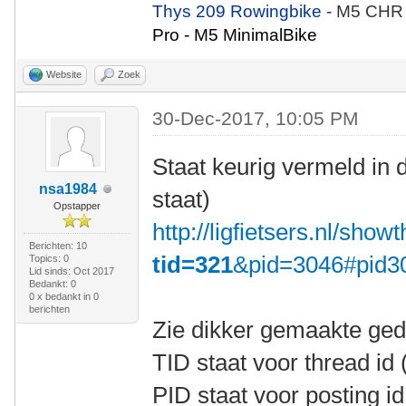
Thys 209 Rowingbike
- M5 CHR
Pro - M5 MinimalBike
Website
Zoek
30-Dec-2017, 10:05 PM
Staat keurig vermeld in d
nsa1984
staat)
Opstapper
http://ligfietsers.nl/sho
Berichten: 10
tid=321
&pid=3046#pid3
Topics: 0
Lid sinds: Oct 2017
Bedankt: 0
0 x bedankt in 0
berichten
Zie dikker gemaakte gede
TID staat voor thread id
PID staat voor posting i