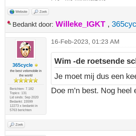
Website
Zoek
Willeke_IGKT
,
365cyc
Bedankt door:
16-Feb-2023, 01:23 AM
Wim -de roetsende sc
365cycle
the best velomobile in
Je moet mij dus een kee
the world
Doe m'n best. Nog heel
Berichten: 7.182
Topics: 131
Lid sinds: Sep 2020
Bedankt: 15599
12273 x bedankt in
5763 berichten
Zoek