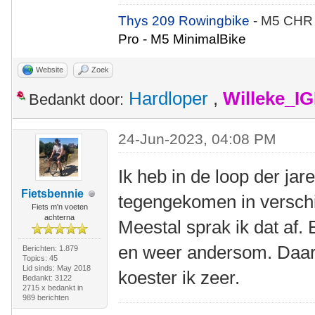
Thys 209 Rowingbike
- M5 CHR
Pro - M5 MinimalBike
Website
Zoek
Hardloper
,
Willeke_I
Bedankt door:
24-Jun-2023, 04:08 PM
Ik heb in de loop der ja
Fietsbennie
tegengekomen in verschi
Fiets m'n voeten
achterna
Meestal sprak ik dat af.
en weer andersom. Daar h
Berichten: 1.879
Topics: 45
Lid sinds: May 2018
koester ik zeer.
Bedankt: 3122
2715 x bedankt in
989 berichten