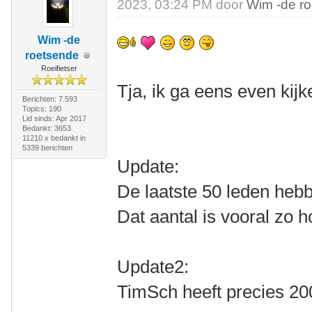
2023, 03:24 PM door
Wim -de r
Wim -de
roetsende
Roeifietser
Tja, ik ga eens even ki
Berichten: 7.593
Topics: 190
Lid sinds: Apr 2017
Bedankt: 3653
11210 x bedankt in
5339 berichten
Update:
De laatste 50 leden heb
Dat aantal is vooral zo
Update2:
TimSch heeft precies 20