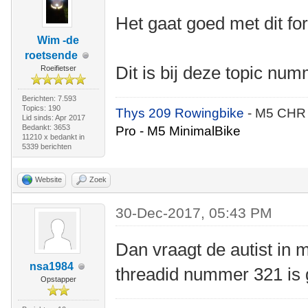
Het gaat goed met dit fo
Wim -de
roetsende
Dit is bij deze topic nu
Roeifietser
Berichten: 7.593
Topics: 190
Thys 209 Rowingbike
- M5 CHR
Lid sinds: Apr 2017
Bedankt: 3653
Pro - M5 MinimalBike
11210 x bedankt in
5339 berichten
Website
Zoek
30-Dec-2017, 05:43 PM
Dan vraagt de autist in m
nsa1984
threadid nummer 321 is 
Opstapper