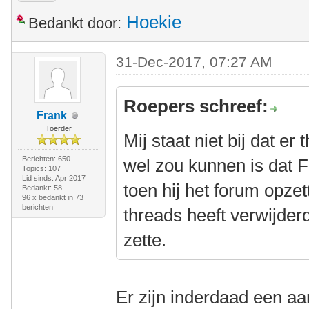
Hoekie
Bedankt door:
31-Dec-2017, 07:27 AM
Roepers schreef:
Frank
Toerder
Mij staat niet bij dat er
Berichten: 650
wel zou kunnen is dat F
Topics: 107
Lid sinds: Apr 2017
toen hij het forum opzet
Bedankt: 58
96 x bedankt in 73
berichten
threads heeft verwijder
zette.
Er zijn inderdaad een aa