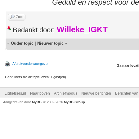
Geduld en respect voor d
Zoek
Willeke_IGKT
Bedankt door:
«
Ouder topic
|
Nieuwer topic
»
Afdrukversie weergeven
Ga naar locat
Gebruikers die dit topic lezen: 1 gast(en)
Ligfietsers.nl
Naar boven
Archiefmodus
Nieuwe berichten
Berichten va
Aangedreven door
MyBB
, © 2002-2026
MyBB Group
.