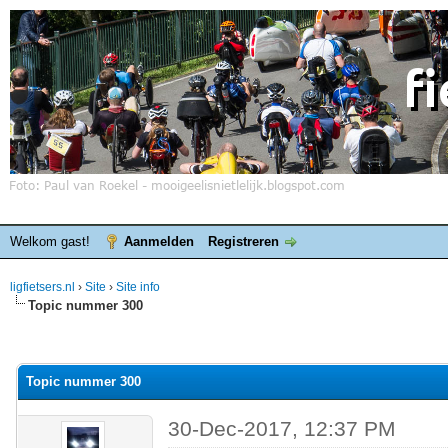
Welkom gast!
Aanmelden
Registreren
ligfietsers.nl
›
Site
›
Site info
Topic nummer 300
elde waardering is 0
Topic nummer 300
30-Dec-2017, 12:37 PM