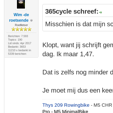
365cycle schreef:
Wim -de
roetsende
Misschien is dat mijn 
Roeifietser
Berichten: 7.593
Topics: 190
Klopt, want jij schrijft 
Lid sinds: Apr 2017
Bedankt: 3653
11210 x bedankt in
dag. Ik maar 1,47.
5339 berichten
Dat is zelfs nog minder 
Je moet mij dus een keer
Thys 209 Rowingbike
- M5 CHR
Pro - M5 MinimalBike