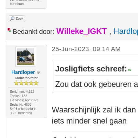
berichten
Zoek
Willeke_IGKT
,
Hardlo
Bedankt door:
25-Jun-2023, 09:14 AM
Josligfiets schreef:
Hardloper
Kilometervreter
Zou dat ook gebeuren als
Berichten: 4.192
Topics: 132
Lid sinds: Apr 2023
Bedankt: 4665
Waarschijnlijk zal ik d
5491 x bedankt in
3565 berichten
iets minder snel gaan