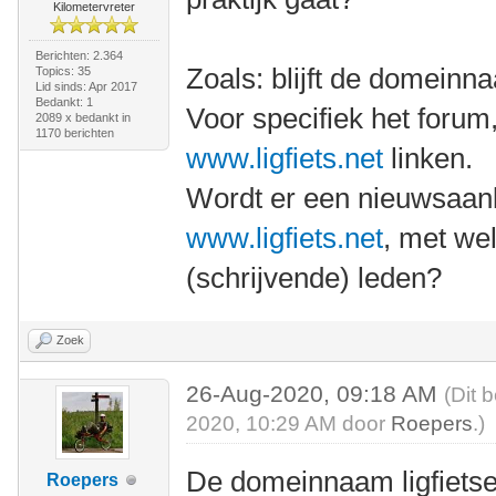
Kilometervreter
Berichten: 2.364
Zoals: blijft de domeinn
Topics: 35
Lid sinds: Apr 2017
Bedankt: 1
Voor specifiek het forum,
2089 x bedankt in
1170 berichten
www.ligfiets.net
linken.
Wordt er een nieuwsaan
www.ligfiets.net
, met wel
(schrijvende) leden?
Zoek
26-Aug-2020, 09:18 AM
(Dit 
2020, 10:29 AM door
Roepers
.)
De domeinnaam ligfietser
Roepers