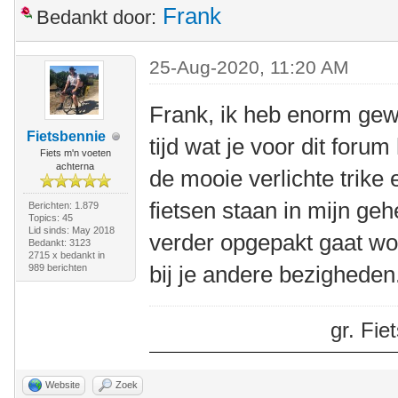
Frank
Bedankt door:
25-Aug-2020, 11:20 AM
Frank, ik heb enorm gew
Fietsbennie
tijd wat je voor dit foru
Fiets m'n voeten
achterna
de mooie verlichte trike 
fietsen staan in mijn geh
Berichten: 1.879
Topics: 45
Lid sinds: May 2018
verder opgepakt gaat wo
Bedankt: 3123
2715 x bedankt in
bij je andere bezigheden
989 berichten
gr. Fi
Website
Zoek