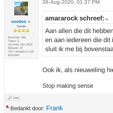
26-Aug-2020, 01:37 PM
amararock schreef:
voodoo
Toerder
Aan allen die dit hebb
Berichten: 366
en aan iedereen die dit
Topics: 3
Lid sinds: Dec 2019
sluit ik me bij bovenst
Bedankt: 22
215 x bedankt in 128
berichten
Ook ik, als nieuweling hi
Stop making sense
Zoek
Frank
Bedankt door: