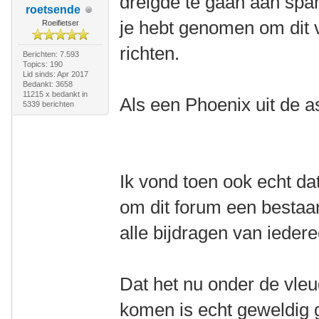
dreigde te gaan aan spam
roetsende
je hebt genomen om dit 
Roeifietser
richten.
Berichten: 7.593
Topics: 190
Lid sinds: Apr 2017
Bedankt: 3658
11215 x bedankt in
Als een Phoenix uit de a
5339 berichten
Ik vond toen ook echt d
om dit forum een bestaan
alle bijdragen van ieder
Dat het nu onder de vl
komen is echt geweldig 