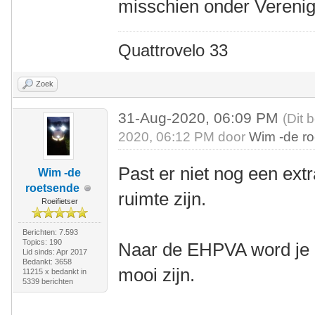
misschien onder Verenig
Quattrovelo 33
Zoek
31-Aug-2020, 06:09 PM
(Dit 
2020, 06:12 PM door
Wim -de r
Past er niet nog een extra
Wim -de
roetsende
ruimte zijn.
Roeifietser
Berichten: 7.593
Topics: 190
Naar de EHPVA word je di
Lid sinds: Apr 2017
Bedankt: 3658
mooi zijn.
11215 x bedankt in
5339 berichten