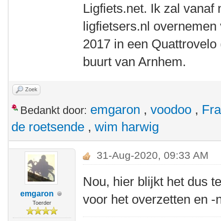
Ligfiets.net. Ik zal vana
ligfietsers.nl overnemen v
2017 in een Quattrovelo
buurt van Arnhem.
Zoek
emgaron
,
voodoo
,
Fr
Bedankt door:
de roetsende
,
wim harwig
31-Aug-2020, 09:33 AM
Nou, hier blijkt het dus 
emgaron
voor het overzetten en 
Toerder