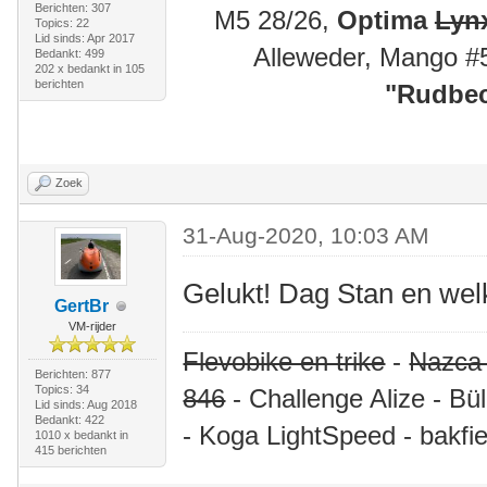
Berichten: 307
M5 28/26,
Optima
Lyn
Topics: 22
Lid sinds: Apr 2017
Alleweder, Mango #
Bedankt: 499
202 x bedankt in 105
berichten
"
Rudbec
Zoek
31-Aug-2020, 10:03 AM
Gelukt! Dag Stan en we
GertBr
VM-rijder
Flevobike en trike
-
Nazca
Berichten: 877
Topics: 34
846
- Challenge Alize - Bü
Lid sinds: Aug 2018
Bedankt: 422
- Koga LightSpeed - bakfie
1010 x bedankt in
415 berichten