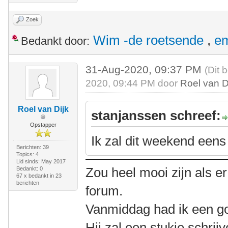
Zoek
Wim -de roetsende
,
e
Bedankt door:
31-Aug-2020, 09:37 PM
(Dit 
2020, 09:44 PM door
Roel van D
Roel van Dijk
stanjanssen schreef:
Opstapper
Ik zal dit weekend eens 
Berichten: 39
Topics: 4
Lid sinds: May 2017
Zou heel mooi zijn als e
Bedankt: 0
67 x bedankt in 23
berichten
forum.
Vanmiddag had ik een g
Hij zal een stukje schrijv