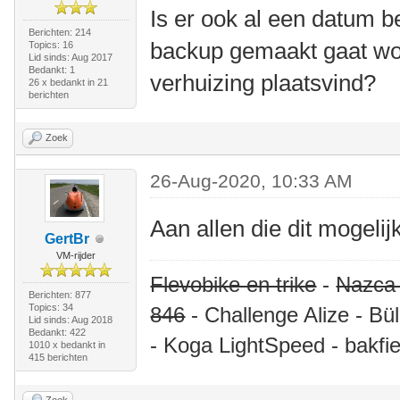
Is er ook al een datum 
Berichten: 214
backup gemaakt gaat w
Topics: 16
Lid sinds: Aug 2017
Bedankt: 1
verhuizing plaatsvind?
26 x bedankt in 21
berichten
Zoek
26-Aug-2020, 10:33 AM
Aan allen die dit mogel
GertBr
VM-rijder
Flevobike en trike
-
Nazca
Berichten: 877
Topics: 34
846
- Challenge Alize - Bü
Lid sinds: Aug 2018
Bedankt: 422
- Koga LightSpeed - bakfie
1010 x bedankt in
415 berichten