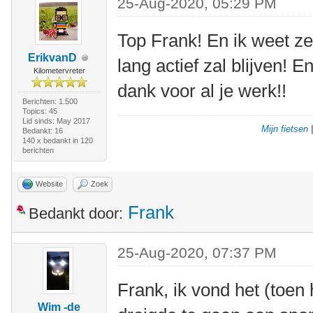
25-Aug-2020, 05:29 PM
Top Frank! En ik weet z
ErikvanD
lang actief zal blijven! E
Kilometervreter
dank voor al je werk!!
Berichten: 1.500
Topics: 45
Lid sinds: May 2017
Mijn fietsen
Bedankt: 16
140 x bedankt in 120
berichten
Website
Zoek
Frank
Bedankt door:
25-Aug-2020, 07:37 PM
Frank, ik vond het (toen
Wim -de