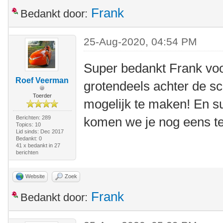
Frank
Bedankt door:
25-Aug-2020, 04:54 PM
Super bedankt Frank voor
Roef Veerman
grotendeels achter de s
Toerder
mogelijk te maken! En s
Berichten: 289
komen we je nog eens t
Topics: 10
Lid sinds: Dec 2017
Bedankt: 0
41 x bedankt in 27
berichten
Website
Zoek
Frank
Bedankt door: