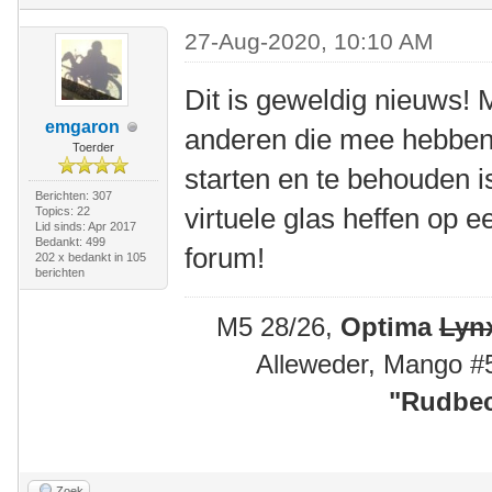
27-Aug-2020, 10:10 AM
Dit is geweldig nieuws!
emgaron
anderen die mee hebben 
Toerder
starten en te behouden is
Berichten: 307
virtuele glas heffen op 
Topics: 22
Lid sinds: Apr 2017
Bedankt: 499
forum!
202 x bedankt in 105
berichten
M5 28/26,
Optima
Lyn
Alleweder, Mango #
"
Rudbec
Zoek