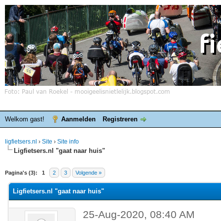
Welkom gast!
Aanmelden
Registreren
ligfietsers.nl
›
Site
›
Site info
Ligfietsers.nl "gaat naar huis"
elde waardering is 0
Pagina's (3):
1
2
3
Volgende »
Ligfietsers.nl "gaat naar huis"
25-Aug-2020, 08:40 AM