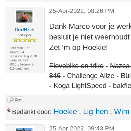
25-Apr-2022, 08:26 PM
Dank Marco voor je werk 
GertBr
besluit je niet weerhoudt
VM-rijder
Zet ‘m op Hoekie!
Berichten: 877
Topics: 34
Lid sinds: Aug 2018
Bedankt: 422
Flevobike en trike
-
Nazca
1010 x bedankt in
415 berichten
846
- Challenge Alize - Bü
- Koga LightSpeed - bakfie
Zoek
Hoekie
,
Lig-hen
,
Wim 
Bedankt door:
25-Apr-2022, 09:43 PM