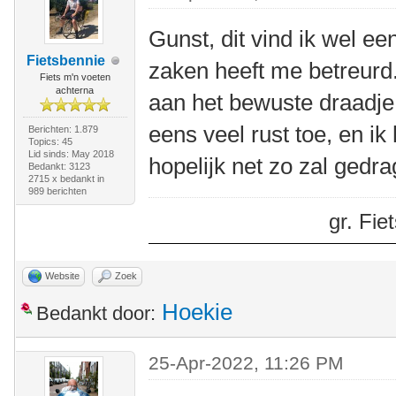
Gunst, dit vind ik wel e
Fietsbennie
zaken heeft me betreurd.
Fiets m'n voeten
achterna
aan het bewuste draadje
eens veel rust toe, en ik
Berichten: 1.879
Topics: 45
Lid sinds: May 2018
hopelijk net zo zal gedr
Bedankt: 3123
2715 x bedankt in
989 berichten
gr. Fi
Website
Zoek
Hoekie
Bedankt door:
25-Apr-2022, 11:26 PM