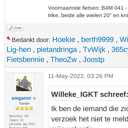
Voornaamste fietsen: B4M 041 -
trike, beide alle wielen 20" en kn
Zoek
Hoekie
,
berth9999
,
Wi
Bedankt door:
Lig-hen
,
pietandringa
,
TvWijk
,
365c
Fietsbennie
,
TheoZw
,
Joostp
11-May-2022, 03:26 PM
Willeke_IGKT schreef
emgaron
Toerder
Ik ben de iemand die zi
Berichten: 307
verzoek het niet te meld
Topics: 22
Lid sinds: Apr 2017