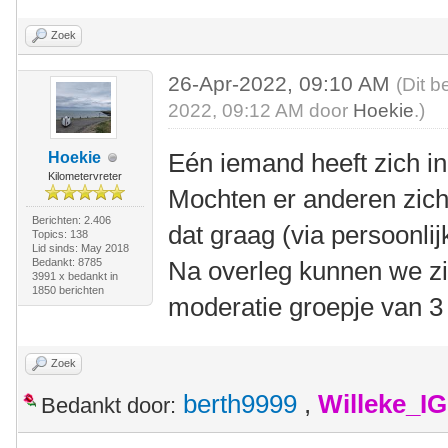
Zoek
26-Apr-2022, 09:10 AM
(Dit b
2022, 09:12 AM door
Hoekie
.)
Eén iemand heeft zich i
Hoekie
Kilometervreter
Mochten er anderen zich
Berichten: 2.406
dat graag (via persoonlij
Topics: 138
Lid sinds: May 2018
Bedankt: 8785
Na overleg kunnen we z
3991 x bedankt in
1850 berichten
moderatie groepje van 3 
Zoek
berth9999
,
Willeke_I
Bedankt door: