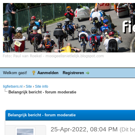
Welkom gast!
Aanmelden
Registreren
ligfietsers.nl
›
Site
›
Site info
Belangrijk bericht - forum moderatie
elde waardering is 0
Belangrijk bericht - forum moderatie
25-Apr-2022, 08:04 PM
(Dit b