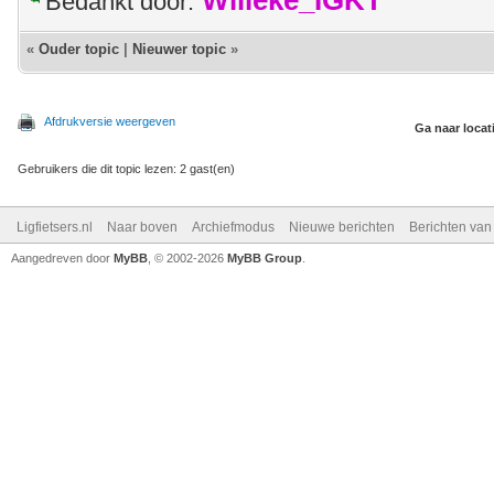
Willeke_IGKT
Bedankt door:
«
Ouder topic
|
Nieuwer topic
»
Afdrukversie weergeven
Ga naar locat
Gebruikers die dit topic lezen: 2 gast(en)
Ligfietsers.nl
Naar boven
Archiefmodus
Nieuwe berichten
Berichten va
Aangedreven door
MyBB
, © 2002-2026
MyBB Group
.