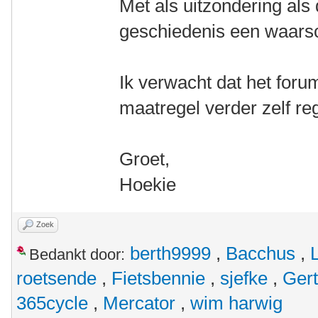
Met als uitzondering als 
geschiedenis een waars
Ik verwacht dat het foru
maatregel verder zelf re
Groet,
Hoekie
Zoek
berth9999
,
Bacchus
,
Bedankt door:
roetsende
,
Fietsbennie
,
sjefke
,
Ger
365cycle
,
Mercator
,
wim harwig