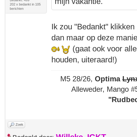
mijn vakantie.
Bedankt: 499
202 x bedankt in 105
berichten
Ik zou "Bedankt" klikken
dan maar op deze manier
(gaat ook voor alle
houden, uiteraard!)
M5 28/26,
Optima
Lyn
Alleweder, Mango #
"
Rudbec
Zoek