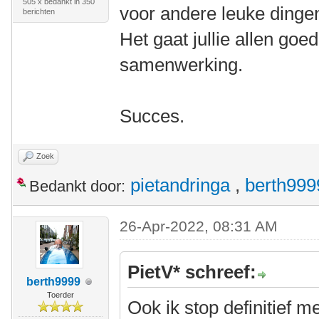
505 x bedankt in 350
voor andere leuke dingen
berichten
Het gaat jullie allen goe
samenwerking.
Succes.
Zoek
pietandringa
,
berth999
Bedankt door:
26-Apr-2022, 08:31 AM
PietV* schreef:
berth9999
Toerder
Ook ik stop definitief m