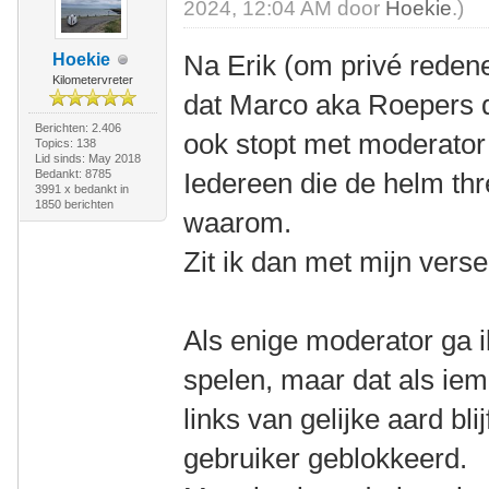
2024, 12:04 AM door
Hoekie
.)
Na Erik (om privé redene
Hoekie
Kilometervreter
dat Marco aka Roepers d
Berichten: 2.406
ook stopt met moderator 
Topics: 138
Lid sinds: May 2018
Bedankt: 8785
Iedereen die de helm thr
3991 x bedankt in
1850 berichten
waarom.
Zit ik dan met mijn ver
Als enige moderator ga i
spelen, maar dat als iem
links van gelijke aard bl
gebruiker geblokkeerd.