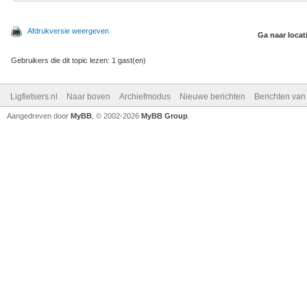
Afdrukversie weergeven
Ga naar locat
Gebruikers die dit topic lezen: 1 gast(en)
Ligfietsers.nl
Naar boven
Archiefmodus
Nieuwe berichten
Berichten va
Aangedreven door
MyBB
, © 2002-2026
MyBB Group
.