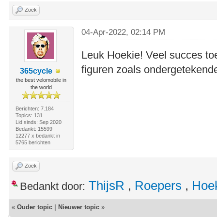
Zoek
04-Apr-2022, 02:14 PM
Leuk Hoekie! Veel succes t
figuren zoals ondergeteken
365cycle
the best velomobile in
the world
Berichten: 7.184
Topics: 131
Lid sinds: Sep 2020
Bedankt: 15599
12277 x bedankt in
5765 berichten
Zoek
ThijsR
,
Roepers
,
Hoe
Bedankt door:
«
Ouder topic
|
Nieuwer topic
»