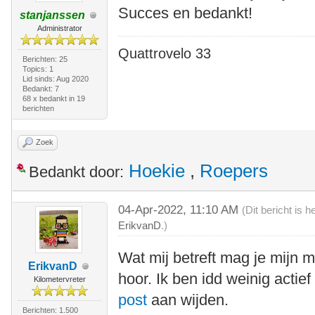
Succes en bedankt!
stanjanssen
Administrator
Quattrovelo 33
Berichten: 25
Topics: 1
Lid sinds: Aug 2020
Bedankt: 7
68 x bedankt in 19
berichten
Zoek
Hoekie
,
Roepers
Bedankt door:
04-Apr-2022, 11:10 AM
(Dit bericht is 
ErikvanD
.)
Wat mij betreft mag je mijn m
ErikvanD
hoor. Ik ben idd weinig actie
Kilometervreter
post
aan wijden.
Berichten: 1.500