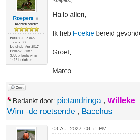
Roepers
.)
Hallo allen,
Roepers
Kilometervreter
Ik heb
Hoekie
bereid gevond
Berichten: 2.883
Topics: 90
Lid sinds: Apr 2017
Groet,
Bedankt: 3087
3333 x bedankt in
1413 berichten
Marco
Zoek
pietandringa
,
Willeke
Bedankt door:
Wim -de roetsende
,
Bacchus
03-Apr-2022, 08:51 PM