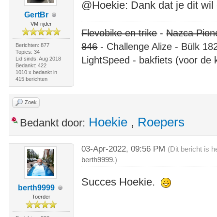
@Hoekie: Dank dat je dit wil
GertBr
VM-rijder
Flevobike en trike
-
Nazca Pion
846
- Challenge Alize - Bülk 18
Berichten: 877
Topics: 34
LightSpeed - bakfiets (voor de 
Lid sinds: Aug 2018
Bedankt: 422
1010 x bedankt in
415 berichten
Zoek
Hoekie
,
Roepers
Bedankt door:
03-Apr-2022, 09:56 PM
(Dit bericht is
berth9999
.)
Succes Hoekie.
berth9999
Toerder