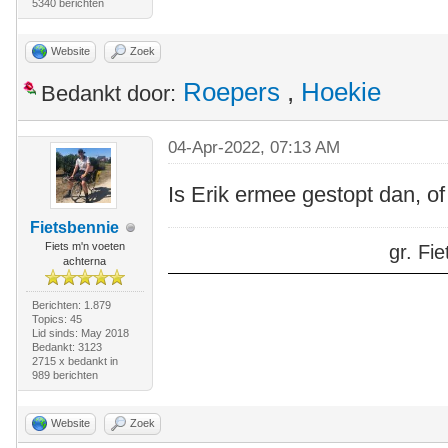
5340 berichten
Website
Zoek
Roepers
,
Hoekie
Bedankt door:
04-Apr-2022, 07:13 AM
Is Erik ermee gestopt dan, of
Fietsbennie
Fiets m'n voeten
gr. F
achterna
Berichten: 1.879
Topics: 45
Lid sinds: May 2018
Bedankt: 3123
2715 x bedankt in
989 berichten
Website
Zoek