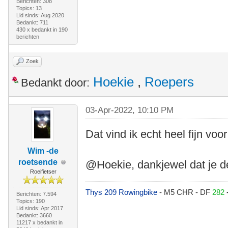
Berichten: 308
Topics: 13
Lid sinds: Aug 2020
Bedankt: 711
430 x bedankt in 190
berichten
Zoek
Hoekie
,
Roepers
Bedankt door:
03-Apr-2022, 10:10 PM
Dat vind ik echt heel fijn voo
Wim -de
roetsende
@Hoekie, dankjewel dat je de
Roeifietser
Thys 209 Rowingbike
- M5 CHR - DF
282
Berichten: 7.594
Topics: 190
Lid sinds: Apr 2017
Bedankt: 3660
11217 x bedankt in