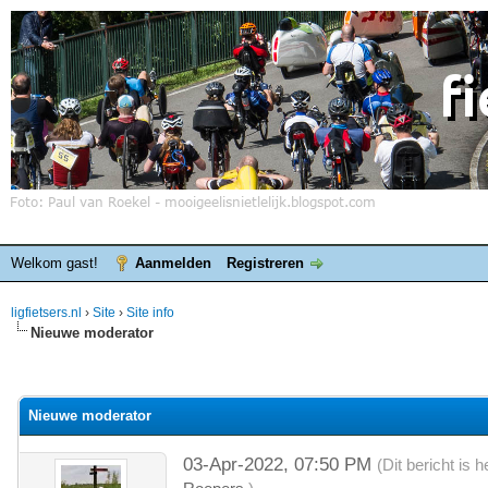
Welkom gast!
Aanmelden
Registreren
ligfietsers.nl
›
Site
›
Site info
Nieuwe moderator
elde waardering is 0
Nieuwe moderator
03-Apr-2022, 07:50 PM
(Dit bericht is