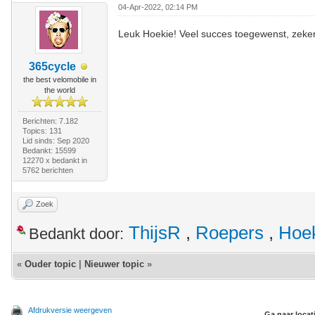
04-Apr-2022, 02:14 PM
Leuk Hoekie! Veel succes toegewenst, zeke
365cycle
the best velomobile in
the world
Berichten: 7.182
Topics: 131
Lid sinds: Sep 2020
Bedankt: 15599
12270 x bedankt in
5762 berichten
Zoek
ThijsR
,
Roepers
,
Hoe
Bedankt door:
«
Ouder topic
|
Nieuwer topic
»
Afdrukversie weergeven
Ga naar locat