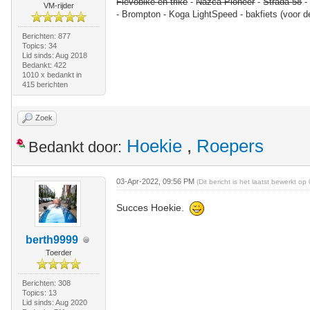
Flevobike en trike
-
Nazca Pioneer
-
Strada 58
VM-rijder
- Brompton - Koga LightSpeed - bakfiets (voor d
Berichten: 877
Topics: 34
Lid sinds: Aug 2018
Bedankt: 422
1010 x bedankt in
415 berichten
Zoek
Hoekie
,
Roepers
Bedankt door:
03-Apr-2022, 09:56 PM
(Dit bericht is het laatst bewerkt 
Succes Hoekie.
berth9999
Toerder
Berichten: 308
Topics: 13
Lid sinds: Aug 2020