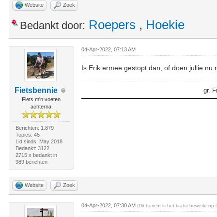
Website
Zoek
Roepers
,
Hoekie
Bedankt door:
04-Apr-2022, 07:13 AM
Is Erik ermee gestopt dan, of doen jullie nu 
Fietsbennie
gr. 
Fiets m'n voeten
achterna
Berichten: 1.879
Topics: 45
Lid sinds: May 2018
Bedankt: 3122
2715 x bedankt in
989 berichten
Website
Zoek
04-Apr-2022, 07:30 AM
(Dit bericht is het laatst bewerkt 