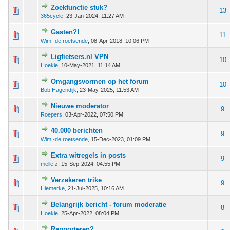
Zoekfunctie stuk?
 - 0 van 5 gemiddeld
1
2
3
4
5
13
365cycle
,
23-Jan-2024, 11:27 AM
Gasten?!
 - 0 van 5 gemiddeld
1
2
3
4
5
11
Wim -de roetsende
,
08-Apr-2018, 10:06 PM
Ligfietsers.nl VPN
 - 0 van 5 gemiddeld
1
2
3
4
5
10
Hoekie
,
10-May-2021, 11:14 AM
Omgangsvormen op het forum
 - 0 van 5 gemiddeld
1
2
3
4
5
10
Bob Hagendijk
,
23-May-2025, 11:53 AM
Nieuwe moderator
 - 0 van 5 gemiddeld
1
2
3
4
5
9
Roepers
,
03-Apr-2022, 07:50 PM
40.000 berichten
 - 0 van 5 gemiddeld
1
2
3
4
5
9
Wim -de roetsende
,
15-Dec-2023, 01:09 PM
Extra witregels in posts
 - 0 van 5 gemiddeld
1
2
3
4
5
9
melle z
,
15-Sep-2024, 04:55 PM
Verzekeren trike
 - 0 van 5 gemiddeld
1
2
3
4
5
9
Hiemerke
,
21-Jul-2025, 10:16 AM
Belangrijk bericht - forum moderatie
 - 0 van 5 gemiddeld
1
2
3
4
5
8
Hoekie
,
25-Apr-2022, 08:04 PM
Rapporteren?