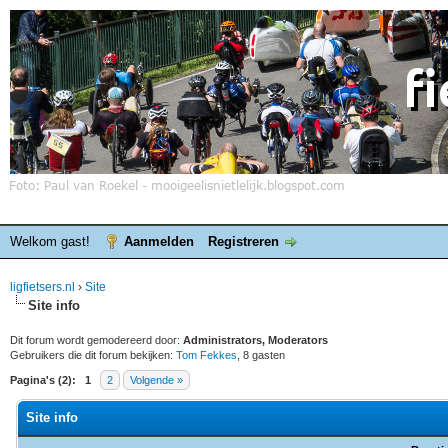
Welkom gast!
Aanmelden
Registreren
ligfietsers.nl
›
Site
Site info
Dit forum wordt gemodereerd door:
Administrators, Moderators
Gebruikers die dit forum bekijken:
Tom Fekkes
, 8 gasten
Pagina's (2):
1
2
Volgende »
Site info