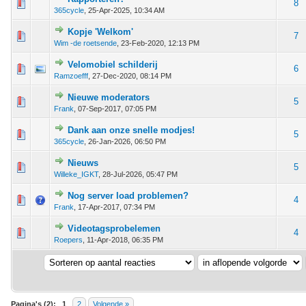
 - 0 van 5 gemiddeld
1
2
3
4
5
8
365cycle
,
25-Apr-2025, 10:34 AM
Kopje 'Welkom'
 - 0 van 5 gemiddeld
1
2
3
4
5
7
Wim -de roetsende
,
23-Feb-2020, 12:13 PM
Velomobiel schilderij
 - 0 van 5 gemiddeld
1
2
3
4
5
6
Ramzoefff
,
27-Dec-2020, 08:14 PM
Nieuwe moderators
 - 0 van 5 gemiddeld
1
2
3
4
5
5
Frank
,
07-Sep-2017, 07:05 PM
Dank aan onze snelle modjes!
 - 0 van 5 gemiddeld
1
2
3
4
5
5
365cycle
,
26-Jan-2026, 06:50 PM
Nieuws
 - 0 van 5 gemiddeld
1
2
3
4
5
5
Willeke_IGKT
,
28-Jul-2026, 05:47 PM
Nog server load problemen?
 - 0 van 5 gemiddeld
1
2
3
4
5
4
Frank
,
17-Apr-2017, 07:34 PM
Videotagsprobelemen
 - 0 van 5 gemiddeld
1
2
3
4
5
4
Roepers
,
11-Apr-2018, 06:35 PM
Pagina's (2):
1
2
Volgende »