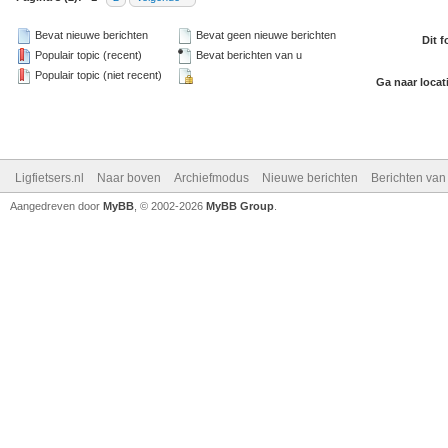
Bevat nieuwe berichten
Bevat geen nieuwe berichten
Dit 
Populair topic (recent)
Bevat berichten van u
Populair topic (niet recent)
Ga naar locat
Ligfietsers.nl
Naar boven
Archiefmodus
Nieuwe berichten
Berichten va
Aangedreven door
MyBB
, © 2002-2026
MyBB Group
.