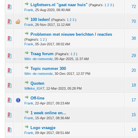
Ligfietsers.nl "gaat naar huis"
(Pagina's:
1
2
3
)
 - 0 van 5 gemiddeld
1
2
3
4
5
72
Frank
,
25-Aug-2020, 08:40 AM
100 leden!
(Pagina's:
1
2
3
)
 - 0 van 5 gemiddeld
1
2
3
4
5
70
Frank
,
26-Nov-2017, 11:12 AM
Problemen met nieuwe berichten / reacties
 - 0 van 5 gemiddeld
1
2
3
4
5
38
(Pagina's:
1
2
)
Frank
,
05-Jun-2017, 08:02 AM
Traag forum
(Pagina's:
1
2
)
 - 0 van 5 gemiddeld
1
2
3
4
5
29
Wim -de roetsende
,
05-Apr-2025, 11:37 AM
Topic nummer 300
 - 0 van 5 gemiddeld
1
2
3
4
5
20
Wim -de roetsende
,
30-Dec-2017, 12:37 PM
Quoten
 - 0 van 5 gemiddeld
1
2
3
4
5
18
Willeke_IGKT
,
12-Mar-2023, 05:28 PM
Off-line
 - 0 van 5 gemiddeld
1
2
3
4
5
17
Frank
,
22-Apr-2017, 09:23 AM
1 week online en...
 - 0 van 5 gemiddeld
1
2
3
4
5
15
Frank
,
15-Apr-2017, 08:36 AM
Logo vraagje
 - 0 van 5 gemiddeld
1
2
3
4
5
14
Frank
,
09-Apr-2017, 08:51 AM