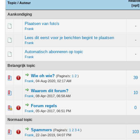
Reacti
Topic
/
Auteur
[
opl
]
Aankondiging
Plaatsen van foto's
-
Frank
Lees dit eerst voor je berichten begint te plaatsen
-
Frank
Automatisch abonneren op topic
-
Frank
Belangrijk topic
Wie oh wie?
(Pagina's:
1
2
)
 - 0 van 5 gemiddeld
1
2
3
4
5
39
Frank
,
04-Aug-2020, 02:17 AM
Waarom dit forum?
 - 0 van 5 gemiddeld
1
2
3
4
5
10
Frank
,
08-Apr-2017, 06:58 AM
Forum regels
m - 1 van 5 gemiddeld
1
2
3
4
5
0
Frank
,
05-Apr-2017, 06:51 PM
Normaal topic
Spammers
(Pagina's:
1
2
3
4
)
 - 0 van 5 gemiddeld
1
2
3
4
5
103
Frank
,
22-Jan-2019, 04:07 PM