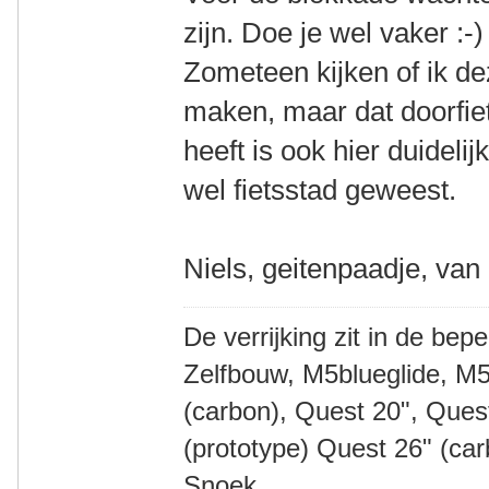
zijn. Doe je wel vaker :-)
Zometeen kijken of ik d
maken, maar dat doorfiets
heeft is ook hier duideli
wel fietsstad geweest.
Niels, geitenpaadje, van
De verrijking zit in de bep
Zelfbouw, M5blueglide, M5
(carbon), Quest 20", Que
(prototype) Quest 26" (ca
Snoek