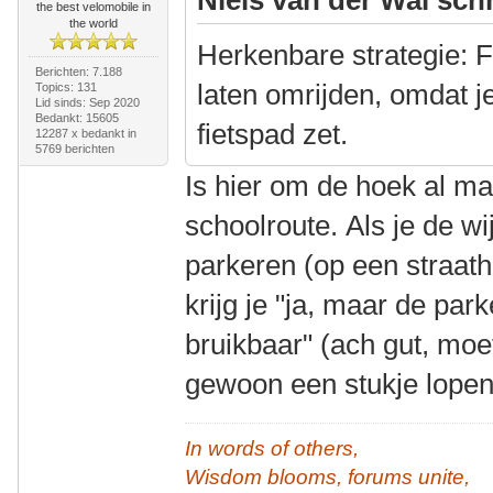
the best velomobile in
the world
Herkenbare strategie: F
Berichten: 7.188
laten omrijden, omdat j
Topics: 131
Lid sinds: Sep 2020
Bedankt: 15605
fietspad zet.
12287 x bedankt in
5769 berichten
Is hier om de hoek al m
schoolroute. Als je de wi
parkeren (op een straat
krijg je "ja, maar de par
bruikbaar" (ach gut, moe
gewoon een stukje lope
In words of others,
Wisdom blooms, forums unite,