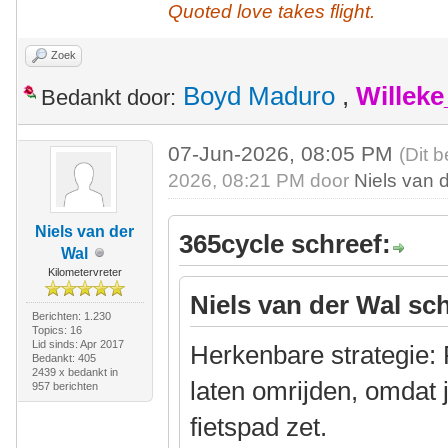
Quoted love takes flight.
Zoek
Boyd Maduro
,
Willek
Bedankt door:
07-Jun-2026, 08:05 PM
(Dit 
2026, 08:21 PM door
Niels van 
Niels van der
365cycle schreef:
Wal
Kilometervreter
Niels van der Wal sch
Berichten: 1.230
Topics: 16
Lid sinds: Apr 2017
Herkenbare strategie: 
Bedankt: 405
2439 x bedankt in
laten omrijden, omdat 
957 berichten
fietspad zet.