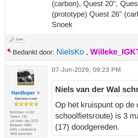
(carbon), Quest 20", Que
(prototype) Quest 26" (ca
Snoek
Zoek
NielsKo
,
Willeke_IGK
Bedankt door:
07-Jun-2026, 09:23 PM
Niels van der Wal sch
Hardloper
Kilometervreter
Op het kruispunt op de d
Berichten: 4.192
schoolfietsroute) is 3
Topics: 132
Lid sinds: Apr 2023
(17) doodgereden.
Bedankt: 4665
5491 x bedankt in
3565 berichten