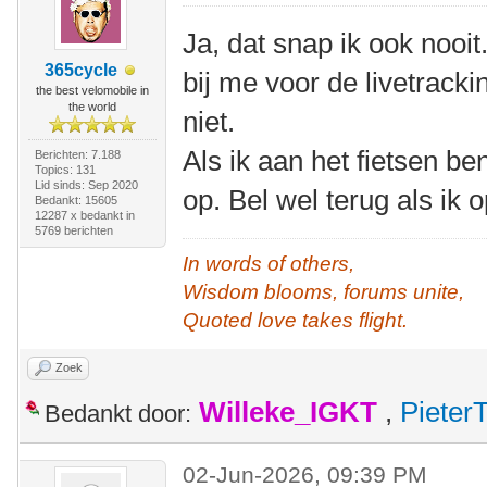
Ja, dat snap ik ook nooit
365cycle
bij me voor de livetrack
the best velomobile in
the world
niet.
Als ik aan het fietsen b
Berichten: 7.188
Topics: 131
Lid sinds: Sep 2020
op. Bel wel terug als ik
Bedankt: 15605
12287 x bedankt in
5769 berichten
In words of others,
Wisdom blooms, forums unite,
Quoted love takes flight.
Zoek
Willeke_IGKT
,
Pieter
Bedankt door:
02-Jun-2026, 09:39 PM