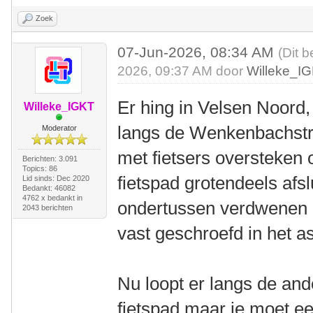
Zoek
07-Jun-2026, 08:34 AM
(Dit b
2026, 09:37 AM door
Willeke_I
Er hing in Velsen Noord, 
Willeke_IGKT
langs de Wenkenbachstra
Moderator
met fietsers oversteken 
Berichten: 3.091
Topics: 86
fietspad grotendeels afsl
Lid sinds: Dec 2020
Bedankt: 46082
4762 x bedankt in
ondertussen verdwenen e
2043 berichten
vast geschroefd in het as
Nu loopt er langs de an
fietspad maar je moet ee