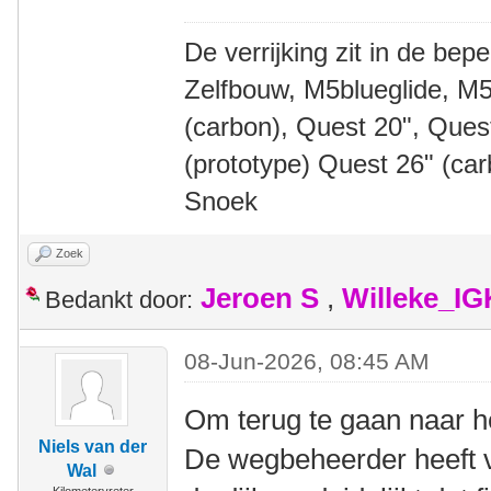
De verrijking zit in de bep
Zelfbouw, M5blueglide, M5
(carbon), Quest 20", Que
(prototype) Quest 26" (ca
Snoek
Zoek
Jeroen S
,
Willeke_I
Bedankt door:
08-Jun-2026, 08:45 AM
Om terug te gaan naar h
Niels van der
De wegbeheerder heeft v
Wal
Kilometervreter