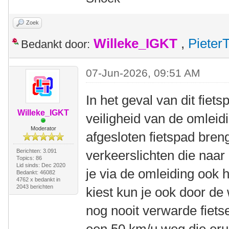
Zoek
Willeke_IGKT
,
Pieter
Bedankt door:
07-Jun-2026, 09:51 AM
In het geval van dit fiet
Willeke_IGKT
veiligheid van de omleid
Moderator
afgesloten fietspad bren
Berichten: 3.091
verkeerslichten die naar 
Topics: 86
Lid sinds: Dec 2020
je via de omleiding ook 
Bedankt: 46082
4762 x bedankt in
2043 berichten
kiest kun je ook door de 
nog nooit verwarde fiets
een 50 km/u weg die erui