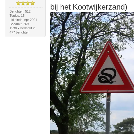
bij het Kootwijkerzand)
Berichten: 512
Topics: 15
Lid sinds: Apr 2021
Bedankt: 269
1538 x bedankt in
477 berichten