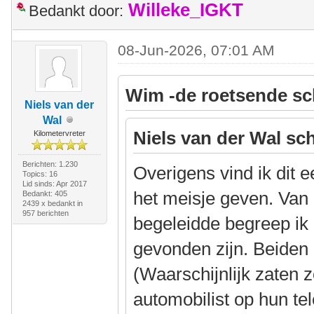
Willeke_IGKT
Bedankt door:
08-Jun-2026, 07:01 AM
Wim -de roetsende sc
Niels van der
Wal
Niels van der Wal sch
Kilometervreter
Berichten: 1.230
Overigens vind ik dit 
Topics: 16
Lid sinds: Apr 2017
het meisje geven. Van 
Bedankt: 405
2439 x bedankt in
957 berichten
begeleidde begreep ik
gevonden zijn. Beiden
(Waarschijnlijk zaten 
automobilist op hun te