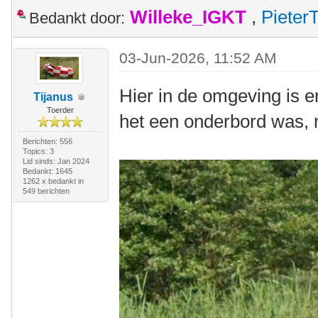
Willeke_IGKT
,
Pieter
Bedankt door:
03-Jun-2026, 11:52 AM
Hier in de omgeving is er
Tijanus
Toerder
het een onderbord was, ma
Berichten: 556
Topics: 3
Lid sinds: Jan 2024
Bedankt: 1645
1262 x bedankt in
549 berichten