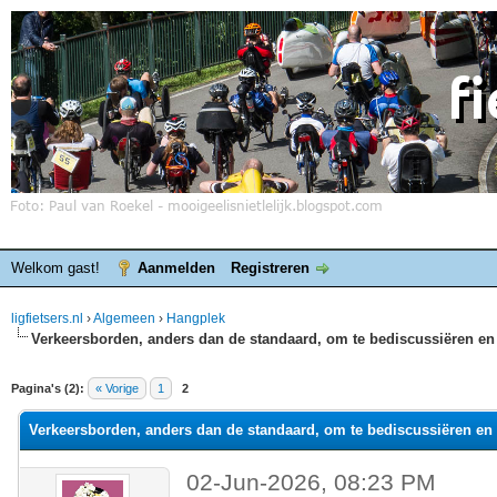
Welkom gast!
Aanmelden
Registreren
ligfietsers.nl
›
Algemeen
›
Hangplek
Verkeersborden, anders dan de standaard, om te bediscussiëren en 
elde waardering is 0
Pagina's (2):
« Vorige
1
2
Verkeersborden, anders dan de standaard, om te bediscussiëren en 
02-Jun-2026, 08:23 PM