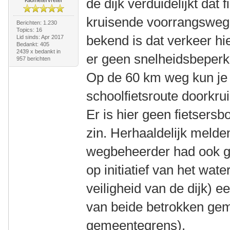
de dijk verduidelijkt dat
kruisende voorrangsweg 
Berichten: 1.230
Topics: 16
bekend is dat verkeer hier
Lid sinds: Apr 2017
Bedankt: 405
2439 x bedankt in
er geen snelheidsbeperk
957 berichten
Op de 60 km weg kun je
schoolfietsroute doorkru
Er is hier geen fietsers
zin. Herhaaldelijk melde
wegbeheerder had ook g
op initiatief van het wat
veiligheid van de dijk) 
van beide betrokken gem
gemeentegrens).