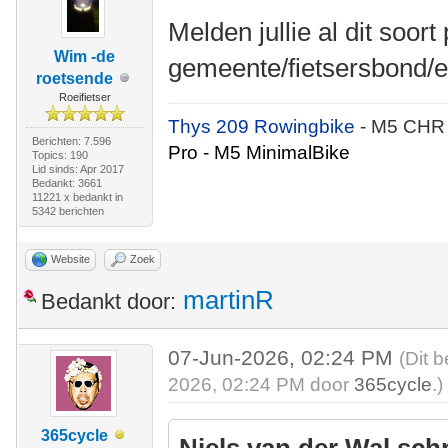
Melden jullie al dit soort
Wim -de
gemeente/fietsersbond/e
roetsende
Roeifietser
Thys 209 Rowingbike
- M5 CHR
Berichten: 7.596
Pro - M5 MinimalBike
Topics: 190
Lid sinds: Apr 2017
Bedankt: 3661
11221 x bedankt in
5342 berichten
Website
Zoek
martinR
Bedankt door:
07-Jun-2026, 02:24 PM
(Dit 
2026, 02:24 PM door
365cycle
.)
365cycle
Niels van der Wal sch