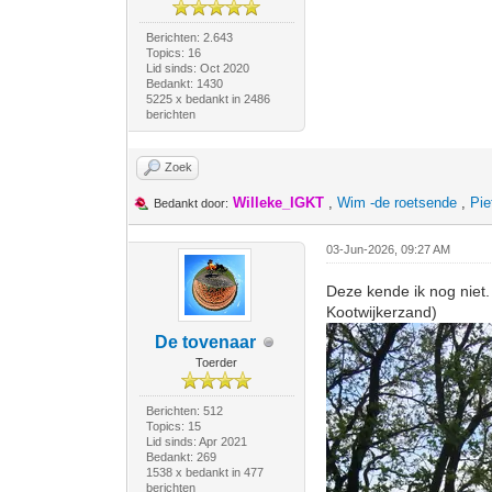
Berichten: 2.643
Topics: 16
Lid sinds: Oct 2020
Bedankt: 1430
5225 x bedankt in 2486
berichten
Zoek
Willeke_IGKT
,
Wim -de roetsende
,
Pie
Bedankt door:
03-Jun-2026, 09:27 AM
Deze kende ik nog niet.
Kootwijkerzand)
De tovenaar
Toerder
Berichten: 512
Topics: 15
Lid sinds: Apr 2021
Bedankt: 269
1538 x bedankt in 477
berichten