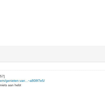
nhem/genieten-van...~a808f7e5/
niets aan hebt