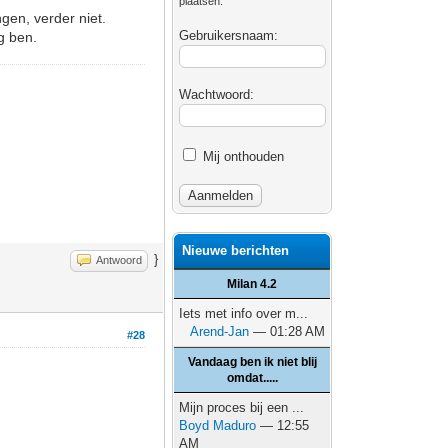
plaatsen.
ngen, verder niet.
Gebruikersnaam:
g ben.
Wachtwoord:
Mij onthouden
Nieuwe berichten
}
Antwoord
Milan 4.2
Iets met info over m...
Arend-Jan
— 01:28 AM
#28
Vandaag ben ik niet blij
omdat.....
Mijn proces bij een ...
Boyd Maduro
— 12:55
AM