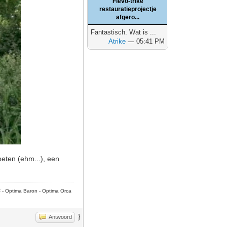
Flevo-trike
restauratieprojectje
afgero...
Fantastisch. Wat is ...
Atrike
— 05:41 PM
oeten (ehm...), een
C - Optima Baron - Optima Orca
}
Antwoord