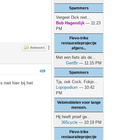
Spammers
Vergeet Dick niet…
Bob Hagendijk
— 11:23
PM
Flevo-trike
restauratieprojectje
}
Antwoord
afgero...
Met een fiets als de...
GertBr
— 11:15 PM
#29
Spammers
Tja, ook Cock, Fokje...
niet hier bij het
Lopopodium
— 10:42
PM
Velomobielen voor lange
mensen.
Hij heeft proef ge...
365cycle
— 10:19 PM
Flevo-trike
restauratieprojectje