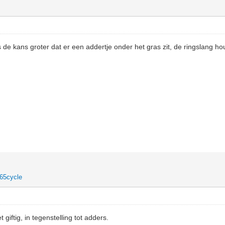
s de kans groter dat er een addertje onder het gras zit, de ringslang ho
65cycle
 giftig, in tegenstelling tot adders.