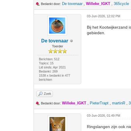
De tovenaar
,
Willeke_IGKT
,
365cycle
Bedankt door:
03-Jun-2026, 12:02 PM
Bij het Kootwijkerzand i
gebieden.
De tovenaar
Toerder
Berichten: 512
Topics: 15
Lid sinds: Apr 2021
Bedankt: 269
1538 x bedankt in 477
berichten
Zoek
Willeke_IGKT
,
PieterTrapt
,
martinR
,
3
Bedankt door:
03-Jun-2026, 01:49 PM
Ringslangen zijn ook niet