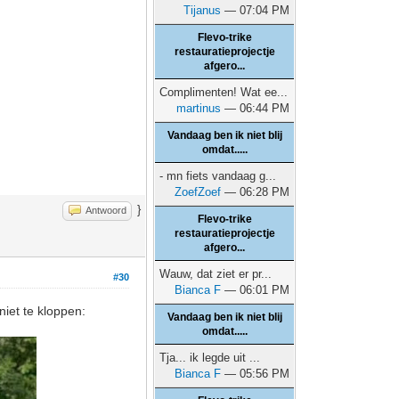
Tijanus
— 07:04 PM
Flevo-trike
restauratieprojectje
afgero...
Complimenten! Wat ee...
martinus
— 06:44 PM
Vandaag ben ik niet blij
omdat.....
- mn fiets vandaag g...
ZoefZoef
— 06:28 PM
}
Antwoord
Flevo-trike
restauratieprojectje
afgero...
Wauw, dat ziet er pr...
#30
Bianca F
— 06:01 PM
niet te kloppen:
Vandaag ben ik niet blij
omdat.....
Tja... ik legde uit ...
Bianca F
— 05:56 PM