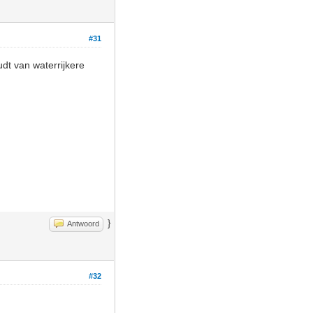
#31
udt van waterrijkere
}
Antwoord
#32