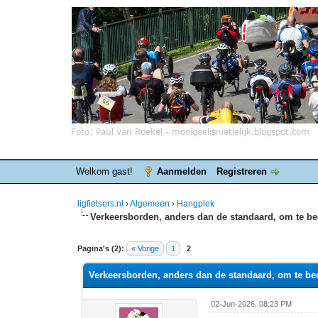
Welkom gast!
Aanmelden
Registreren
ligfietsers.nl
›
Algemeen
›
Hangplek
Verkeersborden, anders dan de standaard, om te be
0 stemmen - gemiddelde waardering is 0
1
2
3
4
5
Pagina's (2):
« Vorige
1
2
Verkeersborden, anders dan de standaard, om te bed
02-Jun-2026, 08:23 PM