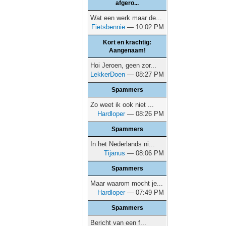
afgero...
Wat een werk maar de...
Fietsbennie
— 10:02 PM
Kort en krachtig:
Aangenaam!
Hoi Jeroen, geen zor...
LekkerDoen
— 08:27 PM
Spammers
Zo weet ik ook niet ...
Hardloper
— 08:26 PM
Spammers
In het Nederlands ni...
Tijanus
— 08:06 PM
Spammers
Maar waarom mocht je...
Hardloper
— 07:49 PM
Spammers
Bericht van een f...