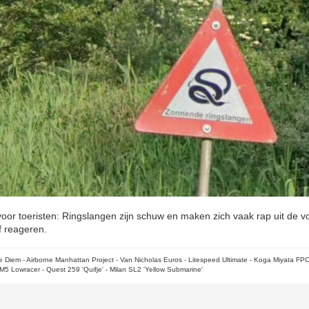
 voor toeristen: Ringslangen zijn schuw en maken zich vaak rap uit de v
f reageren.
rpe Diem - Airborne Manhattan Project - Van Nicholas Euros - Litespeed Ultimate - Koga Miyata FP
M5 Lowracer - Quest 259 'Quifje' - Milan SL2 'Yellow Submarine'