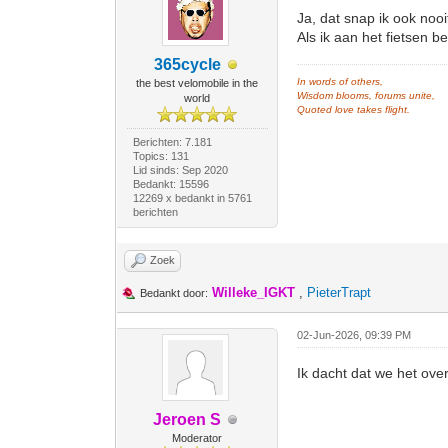
Ja, dat snap ik ook nooi
Als ik aan het fietsen 
365cycle
In words of others,
the best velomobile in the
Wisdom blooms, forums unite,
world
Quoted love takes flight.
Berichten: 7.181
Topics: 131
Lid sinds: Sep 2020
Bedankt: 15596
12269 x bedankt in 5761
berichten
Zoek
Willeke_IGKT
,
PieterTrapt
Bedankt door:
02-Jun-2026, 09:39 PM
Ik dacht dat we het ov
Jeroen S
Moderator