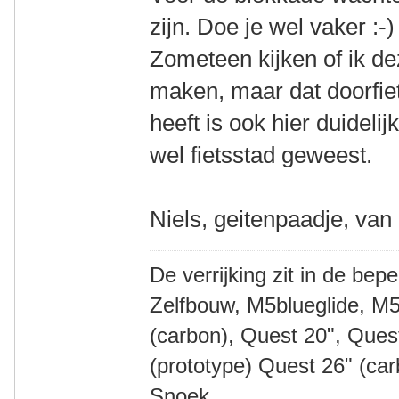
zijn. Doe je wel vaker :-)
Zometeen kijken of ik d
maken, maar dat doorfiets
heeft is ook hier duideli
wel fietsstad geweest.
Niels, geitenpaadje, van
De verrijking zit in de bep
Zelfbouw, M5blueglide, M5
(carbon), Quest 20", Que
(prototype) Quest 26" (ca
Snoek