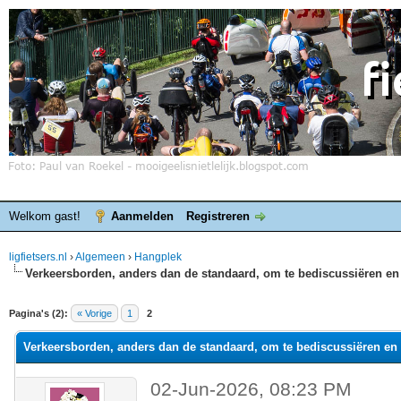
Welkom gast!
Aanmelden
Registreren
ligfietsers.nl
›
Algemeen
›
Hangplek
Verkeersborden, anders dan de standaard, om te bediscussiëren en 
elde waardering is 0
Pagina's (2):
« Vorige
1
2
Verkeersborden, anders dan de standaard, om te bediscussiëren en 
02-Jun-2026, 08:23 PM