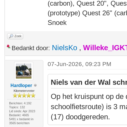
(carbon), Quest 20", Que
(prototype) Quest 26" (ca
Snoek
Zoek
NielsKo
,
Willeke_IGK
Bedankt door:
07-Jun-2026, 09:23 PM
Niels van der Wal sch
Hardloper
Kilometervreter
Op het kruispunt op de d
Berichten: 4.192
schoolfietsroute) is 3
Topics: 132
Lid sinds: Apr 2023
(17) doodgereden.
Bedankt: 4665
5491 x bedankt in
3565 berichten