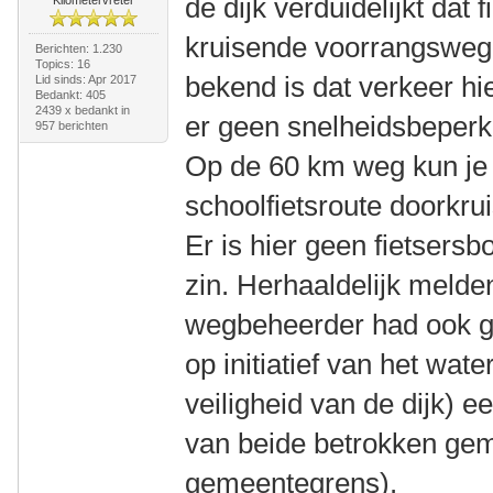
de dijk verduidelijkt dat
kruisende voorrangsweg 
Berichten: 1.230
Topics: 16
bekend is dat verkeer hier
Lid sinds: Apr 2017
Bedankt: 405
2439 x bedankt in
er geen snelheidsbeperk
957 berichten
Op de 60 km weg kun je
schoolfietsroute doorkru
Er is hier geen fietsers
zin. Herhaaldelijk melde
wegbeheerder had ook g
op initiatief van het wat
veiligheid van de dijk) 
van beide betrokken gem
gemeentegrens).