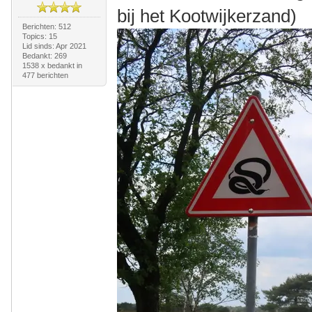
bij het Kootwijkerzand)
Berichten: 512
Topics: 15
Lid sinds: Apr 2021
Bedankt: 269
1538 x bedankt in
477 berichten