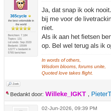
Ja, dat snap ik ook nooit
365cycle
bij me voor de livetrack
the best velomobile in
the world
niet.
Als ik aan het fietsen b
Berichten: 7.184
Topics: 131
Lid sinds: Sep 2020
op. Bel wel terug als ik
Bedankt: 15599
12277 x bedankt in
5765 berichten
In words of others,
Wisdom blooms, forums unite,
Quoted love takes flight.
Zoek
Willeke_IGKT
,
Pieter
Bedankt door:
02-Jun-2026, 09:39 PM