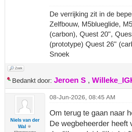
De verrijking zit in de bep
Zelfbouw, M5blueglide, M5
(carbon), Quest 20", Que
(prototype) Quest 26" (ca
Snoek
Zoek
Jeroen S
,
Willeke_I
Bedankt door:
08-Jun-2026, 08:45 AM
Om terug te gaan naar h
Niels van der
De wegbeheerder heeft v
Wal
Kilometervreter