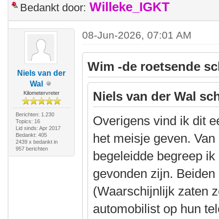
Willeke_IGKT
Bedankt door:
08-Jun-2026, 07:01 AM
Wim -de roetsende sc
Niels van der
Wal
Niels van der Wal sch
Kilometervreter
Berichten: 1.230
Overigens vind ik dit 
Topics: 16
Lid sinds: Apr 2017
het meisje geven. Van 
Bedankt: 405
2439 x bedankt in
957 berichten
begeleidde begreep ik
gevonden zijn. Beiden
(Waarschijnlijk zaten 
automobilist op hun te