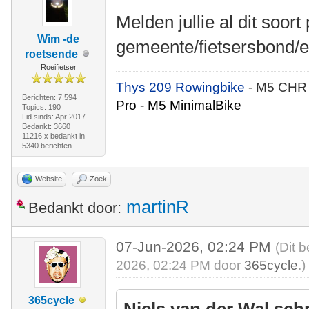
Melden jullie al dit soort
Wim -de
gemeente/fietsersbond/e
roetsende
Roeifietser
Thys 209 Rowingbike
- M5 CHR
Berichten: 7.594
Pro - M5 MinimalBike
Topics: 190
Lid sinds: Apr 2017
Bedankt: 3660
11216 x bedankt in
5340 berichten
Website
Zoek
martinR
Bedankt door:
07-Jun-2026, 02:24 PM
(Dit 
2026, 02:24 PM door
365cycle
.)
365cycle
Niels van der Wal sch