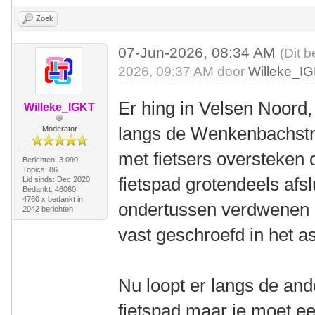
Zoek
07-Jun-2026, 08:34 AM
(Dit b
2026, 09:37 AM door
Willeke_I
Er hing in Velsen Noord, 
Willeke_IGKT
langs de Wenkenbachstra
Moderator
met fietsers oversteken 
Berichten: 3.090
Topics: 86
fietspad grotendeels afsl
Lid sinds: Dec 2020
Bedankt: 46060
4760 x bedankt in
ondertussen verdwenen e
2042 berichten
vast geschroefd in het as
Nu loopt er langs de an
fietspad maar je moet ee