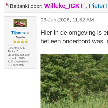
Willeke_IGKT
,
Pieter
Bedankt door:
03-Jun-2026, 11:52 AM
Hier in de omgeving is er
Tijanus
Toerder
het een onderbord was, ma
Berichten: 556
Topics: 3
Lid sinds: Jan 2024
Bedankt: 1645
1261 x bedankt in
549 berichten