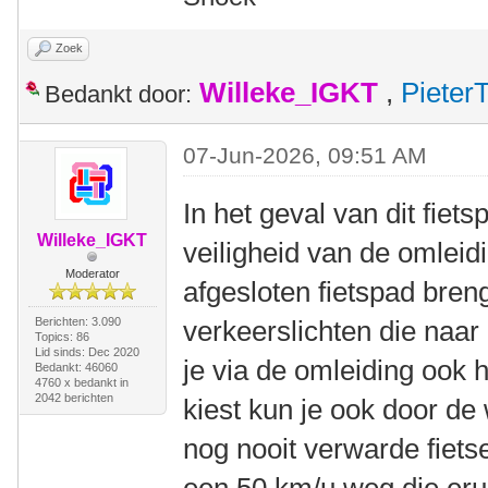
Zoek
Willeke_IGKT
,
Pieter
Bedankt door:
07-Jun-2026, 09:51 AM
In het geval van dit fiet
Willeke_IGKT
veiligheid van de omleid
Moderator
afgesloten fietspad bren
Berichten: 3.090
verkeerslichten die naar 
Topics: 86
Lid sinds: Dec 2020
je via de omleiding ook 
Bedankt: 46060
4760 x bedankt in
2042 berichten
kiest kun je ook door de 
nog nooit verwarde fiets
een 50 km/u weg die erui