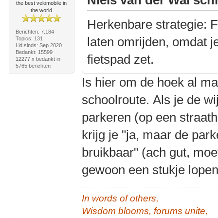
the best velomobile in
the world
Herkenbare strategie: F
Berichten: 7.184
laten omrijden, omdat j
Topics: 131
Lid sinds: Sep 2020
Bedankt: 15599
fietspad zet.
12277 x bedankt in
5765 berichten
Is hier om de hoek al m
schoolroute. Als je de wi
parkeren (op een straat
krijg je "ja, maar de par
bruikbaar" (ach gut, moe
gewoon een stukje lope
In words of others,
Wisdom blooms, forums unite,