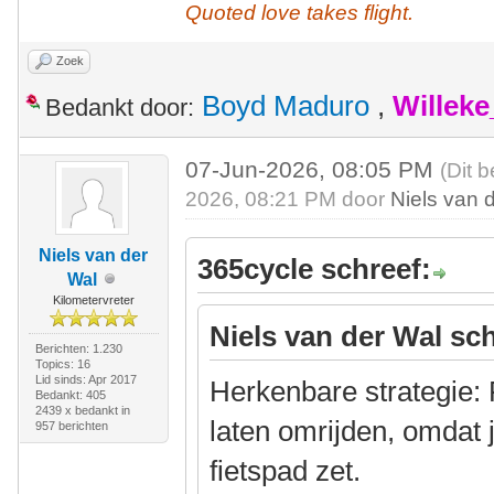
Quoted love takes flight.
Zoek
Boyd Maduro
,
Willek
Bedankt door:
07-Jun-2026, 08:05 PM
(Dit 
2026, 08:21 PM door
Niels van 
Niels van der
365cycle schreef:
Wal
Kilometervreter
Niels van der Wal sch
Berichten: 1.230
Topics: 16
Lid sinds: Apr 2017
Herkenbare strategie: 
Bedankt: 405
2439 x bedankt in
laten omrijden, omdat 
957 berichten
fietspad zet.