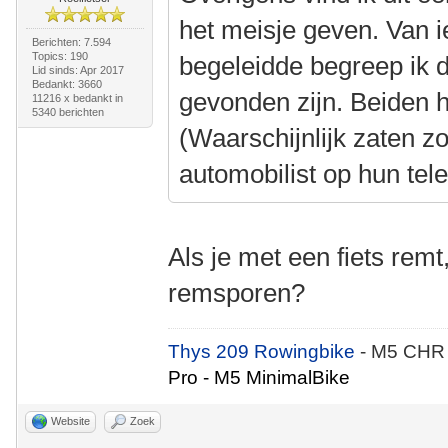
het meisje geven. Van i
Berichten: 7.594
Topics: 190
begeleidde begreep ik 
Lid sinds: Apr 2017
Bedankt: 3660
gevonden zijn. Beiden 
11216 x bedankt in
5340 berichten
(Waarschijnlijk zaten z
automobilist op hun tel
Als je met een fiets remt
remsporen?
Thys 209 Rowingbike
- M5 CHR
Pro - M5 MinimalBike
Website
Zoek