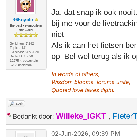
Ja, dat snap ik ook nooit
365cycle
bij me voor de livetrack
the best velomobile in
the world
niet.
Als ik aan het fietsen b
Berichten: 7.182
Topics: 131
Lid sinds: Sep 2020
op. Bel wel terug als ik
Bedankt: 15599
12275 x bedankt in
5763 berichten
In words of others,
Wisdom blooms, forums unite,
Quoted love takes flight.
Zoek
Willeke_IGKT
,
Pieter
Bedankt door:
02-Jun-2026, 09:39 PM