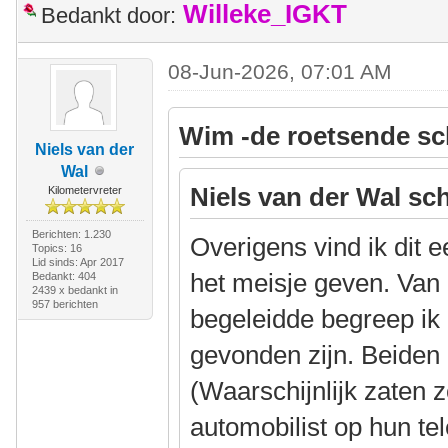
Willeke_IGKT
Bedankt door:
08-Jun-2026, 07:01 AM
Wim -de roetsende sc
Niels van der
Wal
Niels van der Wal sch
Kilometervreter
Berichten: 1.230
Overigens vind ik dit 
Topics: 16
Lid sinds: Apr 2017
het meisje geven. Van 
Bedankt: 404
2439 x bedankt in
957 berichten
begeleidde begreep ik
gevonden zijn. Beiden
(Waarschijnlijk zaten 
automobilist op hun te