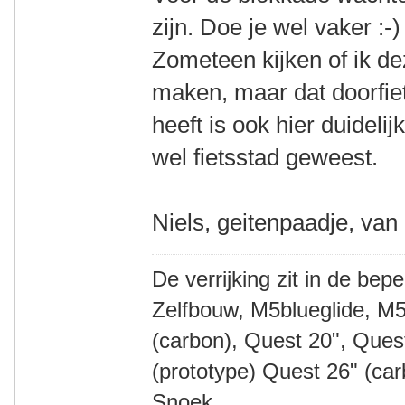
zijn. Doe je wel vaker :-)
Zometeen kijken of ik d
maken, maar dat doorfiets
heeft is ook hier duideli
wel fietsstad geweest.
Niels, geitenpaadje, van
De verrijking zit in de bep
Zelfbouw, M5blueglide, M5
(carbon), Quest 20", Que
(prototype) Quest 26" (ca
Snoek