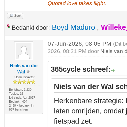
Quoted love takes flight.
Zoek
Boyd Maduro
,
Willek
Bedankt door:
07-Jun-2026, 08:05 PM
(Dit 
2026, 08:21 PM door
Niels van 
Niels van der
365cycle schreef:
Wal
Kilometervreter
Niels van der Wal sch
Berichten: 1.230
Topics: 16
Lid sinds: Apr 2017
Herkenbare strategie: 
Bedankt: 404
2439 x bedankt in
laten omrijden, omdat 
957 berichten
fietspad zet.