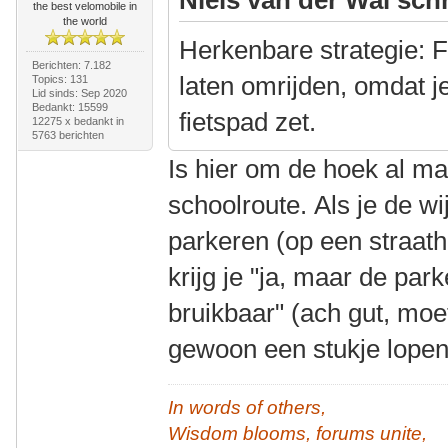
the best velomobile in
the world
Herkenbare strategie: F
Berichten: 7.182
laten omrijden, omdat j
Topics: 131
Lid sinds: Sep 2020
Bedankt: 15599
fietspad zet.
12275 x bedankt in
5763 berichten
Is hier om de hoek al m
schoolroute. Als je de wi
parkeren (op een straat
krijg je "ja, maar de par
bruikbaar" (ach gut, moe
gewoon een stukje lope
In words of others,
Wisdom blooms, forums unite,