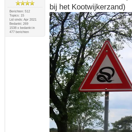
bij het Kootwijkerzand)
Berichten: 512
Topics: 15
Lid sinds: Apr 2021
Bedankt: 269
1538 x bedankt in
477 berichten