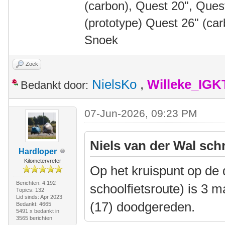
(carbon), Quest 20", Que
(prototype) Quest 26" (ca
Snoek
Zoek
NielsKo
,
Willeke_IGK
Bedankt door:
07-Jun-2026, 09:23 PM
Niels van der Wal sch
Hardloper
Kilometervreter
Op het kruispunt op de d
Berichten: 4.192
schoolfietsroute) is 3
Topics: 132
Lid sinds: Apr 2023
(17) doodgereden.
Bedankt: 4665
5491 x bedankt in
3565 berichten