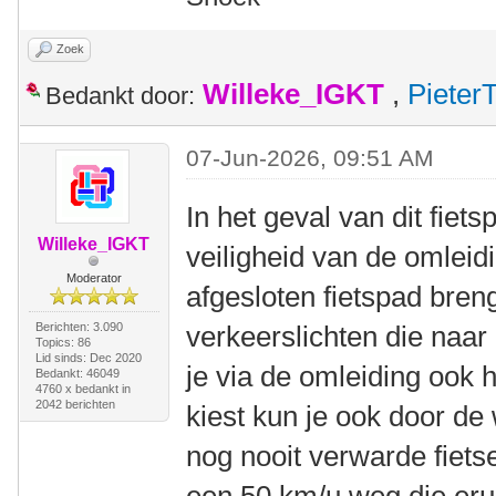
Zoek
Willeke_IGKT
,
Pieter
Bedankt door:
07-Jun-2026, 09:51 AM
In het geval van dit fiet
Willeke_IGKT
veiligheid van de omleid
Moderator
afgesloten fietspad bren
Berichten: 3.090
verkeerslichten die naar 
Topics: 86
Lid sinds: Dec 2020
je via de omleiding ook 
Bedankt: 46049
4760 x bedankt in
2042 berichten
kiest kun je ook door de 
nog nooit verwarde fiets
een 50 km/u weg die erui