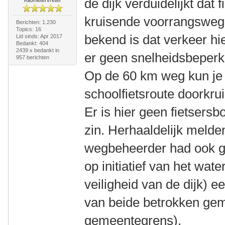
de dijk verduidelijkt dat
kruisende voorrangsweg 
Berichten: 1.230
Topics: 16
bekend is dat verkeer hier
Lid sinds: Apr 2017
Bedankt: 404
2439 x bedankt in
er geen snelheidsbeperk
957 berichten
Op de 60 km weg kun je
schoolfietsroute doorkru
Er is hier geen fietsers
zin. Herhaaldelijk melde
wegbeheerder had ook g
op initiatief van het wat
veiligheid van de dijk) 
van beide betrokken gem
gemeentegrens).