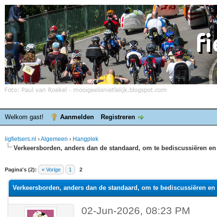
Welkom gast!
Aanmelden
Registreren
ligfietsers.nl
›
Algemeen
›
Hangplek
Verkeersborden, anders dan de standaard, om te bediscussiëren en 
elde waardering is 0
Pagina's (2):
« Vorige
1
2
Verkeersborden, anders dan de standaard, om te bediscussiëren en 
02-Jun-2026, 08:23 PM