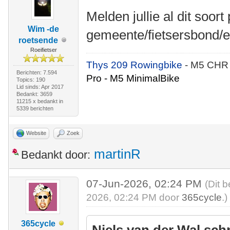
Melden jullie al dit soort
Wim -de
gemeente/fietsersbond/e
roetsende
Roeifietser
Thys 209 Rowingbike
- M5 CHR
Berichten: 7.594
Pro - M5 MinimalBike
Topics: 190
Lid sinds: Apr 2017
Bedankt: 3659
11215 x bedankt in
5339 berichten
Website
Zoek
martinR
Bedankt door:
07-Jun-2026, 02:24 PM
(Dit 
2026, 02:24 PM door
365cycle
.)
365cycle
Niels van der Wal sch