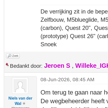
De verrijking zit in de bep
Zelfbouw, M5blueglide, M5
(carbon), Quest 20", Que
(prototype) Quest 26" (ca
Snoek
Zoek
Jeroen S
,
Willeke_I
Bedankt door:
08-Jun-2026, 08:45 AM
Om terug te gaan naar h
Niels van der
De wegbeheerder heeft v
Wal
Kilometervreter