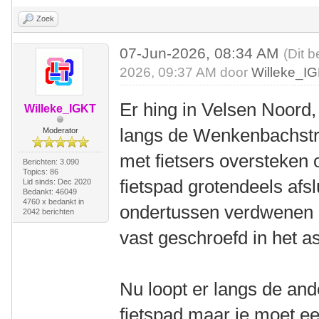
Zoek
07-Jun-2026, 08:34 AM
(Dit b
2026, 09:37 AM door
Willeke_I
Er hing in Velsen Noord, 
Willeke_IGKT
langs de Wenkenbachstra
Moderator
met fietsers oversteken 
Berichten: 3.090
Topics: 86
fietspad grotendeels afsl
Lid sinds: Dec 2020
Bedankt: 46049
4760 x bedankt in
ondertussen verdwenen e
2042 berichten
vast geschroefd in het as
Nu loopt er langs de an
fietspad maar je moet ee