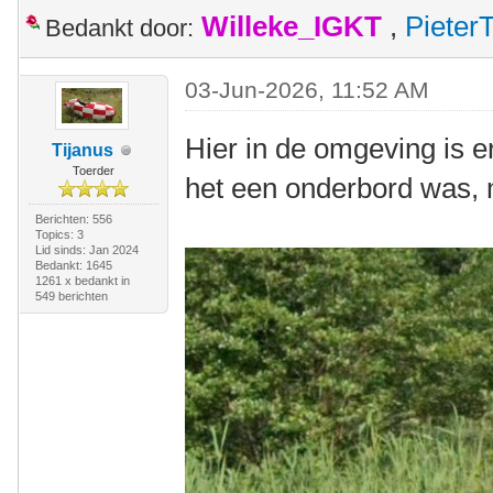
Willeke_IGKT
,
Pieter
Bedankt door:
03-Jun-2026, 11:52 AM
Hier in de omgeving is er
Tijanus
Toerder
het een onderbord was, ma
Berichten: 556
Topics: 3
Lid sinds: Jan 2024
Bedankt: 1645
1261 x bedankt in
549 berichten