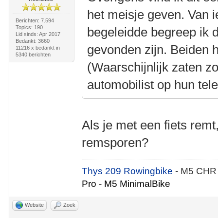
het meisje geven. Van i
Berichten: 7.594
Topics: 190
begeleidde begreep ik 
Lid sinds: Apr 2017
Bedankt: 3660
gevonden zijn. Beiden 
11216 x bedankt in
5340 berichten
(Waarschijnlijk zaten z
automobilist op hun tel
Als je met een fiets remt
remsporen?
Thys 209 Rowingbike
- M5 CHR
Pro - M5 MinimalBike
Website
Zoek