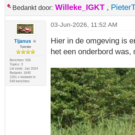
Willeke_IGKT
,
Pieter
Bedankt door:
03-Jun-2026, 11:52 AM
Hier in de omgeving is er
Tijanus
Toerder
het een onderbord was, ma
Berichten: 556
Topics: 3
Lid sinds: Jan 2024
Bedankt: 1645
1261 x bedankt in
549 berichten