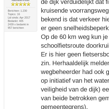
de dijk verduidelijkt dat
kruisende voorrangsweg 
Berichten: 1.230
Topics: 16
bekend is dat verkeer hier
Lid sinds: Apr 2017
Bedankt: 405
2439 x bedankt in
er geen snelheidsbeperk
957 berichten
Op de 60 km weg kun je
schoolfietsroute doorkru
Er is hier geen fietsers
zin. Herhaaldelijk melde
wegbeheerder had ook g
op initiatief van het wat
veiligheid van de dijk) 
van beide betrokken gem
gemeentegrens).