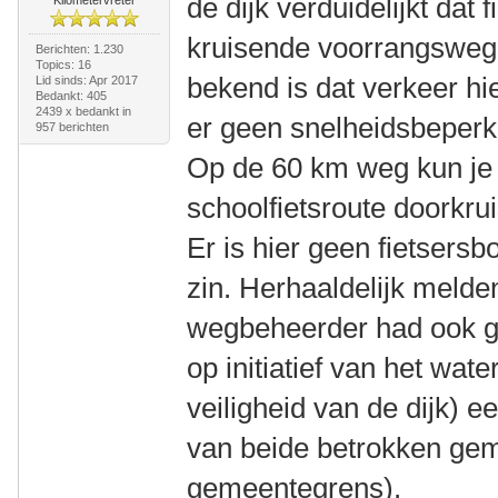
de dijk verduidelijkt dat
kruisende voorrangsweg 
Berichten: 1.230
Topics: 16
bekend is dat verkeer hier
Lid sinds: Apr 2017
Bedankt: 405
2439 x bedankt in
er geen snelheidsbeperk
957 berichten
Op de 60 km weg kun je
schoolfietsroute doorkru
Er is hier geen fietsers
zin. Herhaaldelijk melde
wegbeheerder had ook g
op initiatief van het wat
veiligheid van de dijk) 
van beide betrokken gem
gemeentegrens).