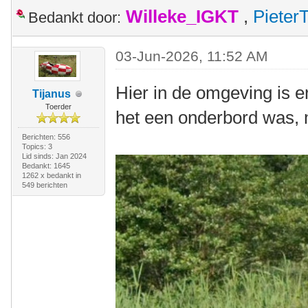
Willeke_IGKT
,
Pieter
Bedankt door:
03-Jun-2026, 11:52 AM
Hier in de omgeving is er
Tijanus
Toerder
het een onderbord was, ma
Berichten: 556
Topics: 3
Lid sinds: Jan 2024
Bedankt: 1645
1262 x bedankt in
549 berichten