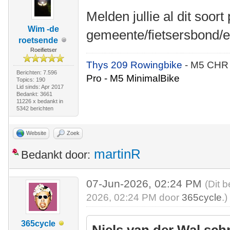
Melden jullie al dit soort
Wim -de
gemeente/fietsersbond/e
roetsende
Roeifietser
Thys 209 Rowingbike
- M5 CHR
Berichten: 7.596
Pro - M5 MinimalBike
Topics: 190
Lid sinds: Apr 2017
Bedankt: 3661
11226 x bedankt in
5342 berichten
Website
Zoek
martinR
Bedankt door:
07-Jun-2026, 02:24 PM
(Dit 
2026, 02:24 PM door
365cycle
.)
365cycle
Niels van der Wal sch