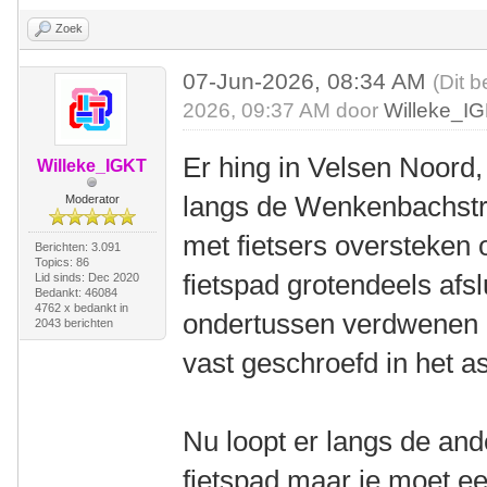
Zoek
07-Jun-2026, 08:34 AM
(Dit b
2026, 09:37 AM door
Willeke_I
Er hing in Velsen Noord, 
Willeke_IGKT
langs de Wenkenbachstra
Moderator
met fietsers oversteken 
Berichten: 3.091
Topics: 86
fietspad grotendeels afsl
Lid sinds: Dec 2020
Bedankt: 46084
4762 x bedankt in
ondertussen verdwenen e
2043 berichten
vast geschroefd in het as
Nu loopt er langs de an
fietspad maar je moet ee