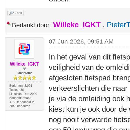
Zoek
Willeke_IGKT
,
Pieter
Bedankt door:
07-Jun-2026, 09:51 AM
In het geval van dit fiet
Willeke_IGKT
veiligheid van de omleid
Moderator
afgesloten fietspad bren
Berichten: 3.091
verkeerslichten die naar 
Topics: 86
Lid sinds: Dec 2020
je via de omleiding ook 
Bedankt: 46084
4762 x bedankt in
2043 berichten
kiest kun je ook door de 
nog nooit verwarde fiets
een 50 km/u weg die erui