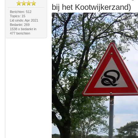
bij het Kootwijkerzand)
Berichten: 512
Topics: 15
Lid sinds: Apr 2021
Bedankt: 269
1538 x bedankt in
477 berichten