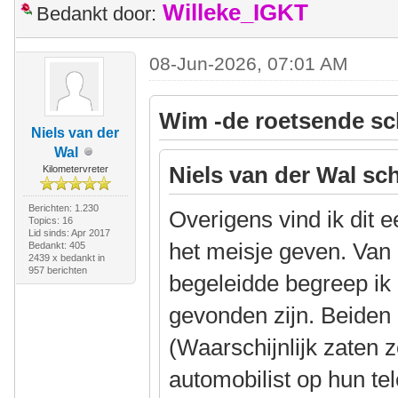
Willeke_IGKT
Bedankt door:
08-Jun-2026, 07:01 AM
Wim -de roetsende sc
Niels van der
Wal
Niels van der Wal sch
Kilometervreter
Berichten: 1.230
Overigens vind ik dit 
Topics: 16
Lid sinds: Apr 2017
het meisje geven. Van 
Bedankt: 405
2439 x bedankt in
957 berichten
begeleidde begreep ik
gevonden zijn. Beiden
(Waarschijnlijk zaten 
automobilist op hun te