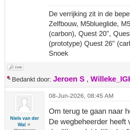
De verrijking zit in de bep
Zelfbouw, M5blueglide, M5
(carbon), Quest 20", Que
(prototype) Quest 26" (ca
Snoek
Zoek
Jeroen S
,
Willeke_I
Bedankt door:
08-Jun-2026, 08:45 AM
Om terug te gaan naar h
Niels van der
De wegbeheerder heeft v
Wal
Kilometervreter