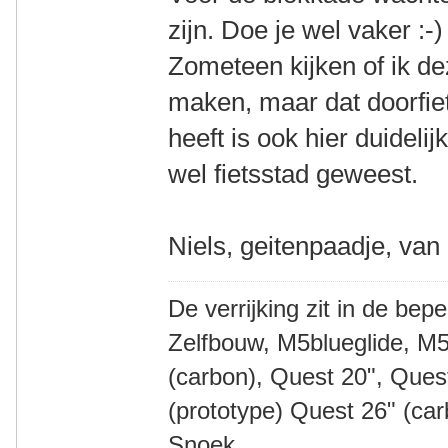
zijn. Doe je wel vaker :-)
Zometeen kijken of ik d
maken, maar dat doorfiets
heeft is ook hier duideli
wel fietsstad geweest.
Niels, geitenpaadje, van
De verrijking zit in de bep
Zelfbouw, M5blueglide, M5
(carbon), Quest 20", Que
(prototype) Quest 26" (ca
Snoek