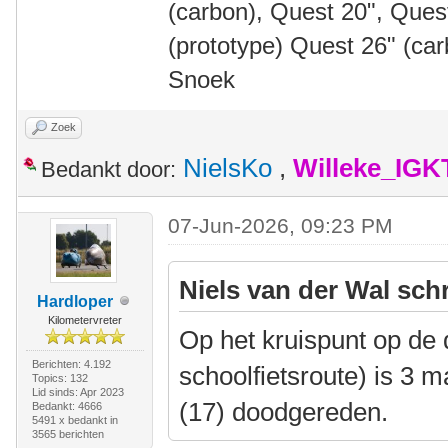
(carbon), Quest 20", Que
(prototype) Quest 26" (ca
Snoek
Zoek
NielsKo
,
Willeke_IGK
Bedankt door:
07-Jun-2026, 09:23 PM
Niels van der Wal sch
Hardloper
Kilometervreter
Op het kruispunt op de d
Berichten: 4.192
schoolfietsroute) is 3
Topics: 132
Lid sinds: Apr 2023
(17) doodgereden.
Bedankt: 4666
5491 x bedankt in
3565 berichten