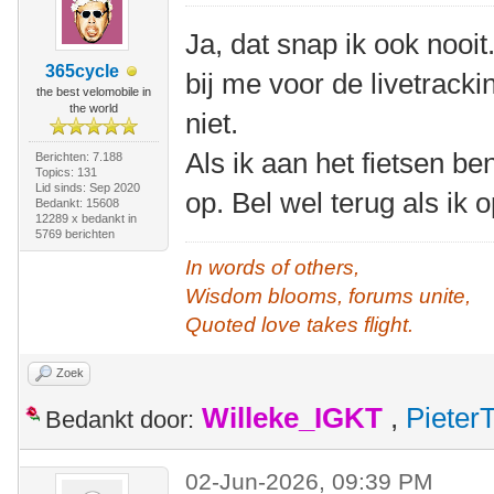
Ja, dat snap ik ook nooit
365cycle
bij me voor de livetrack
the best velomobile in
the world
niet.
Als ik aan het fietsen b
Berichten: 7.188
Topics: 131
Lid sinds: Sep 2020
op. Bel wel terug als ik
Bedankt: 15608
12289 x bedankt in
5769 berichten
In words of others,
Wisdom blooms, forums unite,
Quoted love takes flight.
Zoek
Willeke_IGKT
,
Pieter
Bedankt door:
02-Jun-2026, 09:39 PM