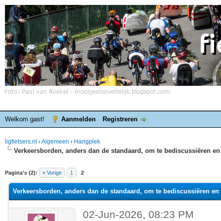
Welkom gast!
Aanmelden
Registreren
ligfietsers.nl
›
Algemeen
›
Hangplek
Verkeersborden, anders dan de standaard, om te bediscussiëren en 
elde waardering is 0
Pagina's (2):
« Vorige
1
2
Verkeersborden, anders dan de standaard, om te bediscussiëren en 
02-Jun-2026, 08:23 PM