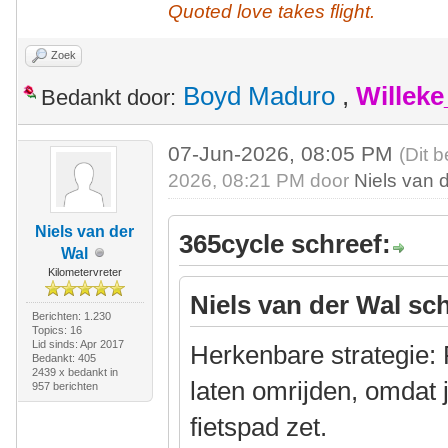
Quoted love takes flight.
Zoek
Boyd Maduro
,
Willek
Bedankt door:
07-Jun-2026, 08:05 PM
(Dit 
2026, 08:21 PM door
Niels van 
Niels van der
365cycle schreef:
Wal
Kilometervreter
Niels van der Wal sch
Berichten: 1.230
Topics: 16
Lid sinds: Apr 2017
Herkenbare strategie: 
Bedankt: 405
2439 x bedankt in
laten omrijden, omdat 
957 berichten
fietspad zet.