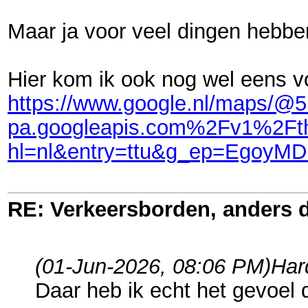
Maar ja voor veel dingen hebb
Hier kom ik ook nog wel eens v
https://www.google.nl/maps/@
pa.googleapis.com%2Fv1%2F
hl=nl&entry=ttu&g_ep=Eg
RE: Verkeersborden, anders d
(01-Jun-2026, 08:06 PM)
Har
Daar heb ik echt het gevoel d