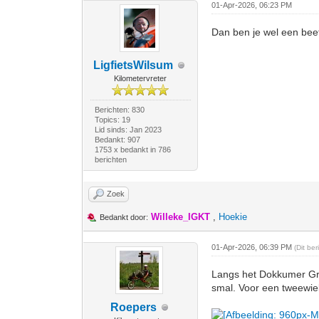
01-Apr-2026, 06:23 PM
Dan ben je wel een beet
LigfietsWilsum
Kilometervreter
Berichten: 830
Topics: 19
Lid sinds: Jan 2023
Bedankt: 907
1753 x bedankt in 786
berichten
Zoek
Willeke_IGKT
,
Hoekie
Bedankt door:
01-Apr-2026, 06:39 PM
(Dit be
Langs het Dokkumer Gro
smal. Voor een tweewiel
Roepers