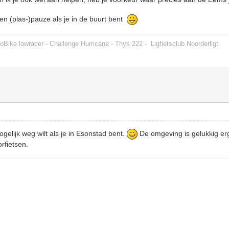
n (plas-)pauze als je in de buurt bent
oBike lowracer - Challenge Hurricane - Thys 222 -
Ligfietsclub Noorderligt
ogelijk weg wilt als je in Esonstad bent.
De omgeving is gelukkig er
orfietsen.