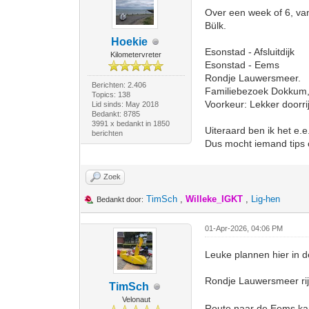
Over een week of 6, va
Bülk.
Hoekie
Esonstad - Afsluitdijk
Kilometervreter
Esonstad - Eems
Rondje Lauwersmeer.
Berichten: 2.406
Familiebezoek Dokkum, 
Topics: 138
Voorkeur: Lekker doorrij
Lid sinds: May 2018
Bedankt: 8785
3991 x bedankt in 1850
Uiteraard ben ik het e.e
berichten
Dus mocht iemand tips o
Zoek
TimSch
,
Willeke_IGKT
,
Lig-hen
Bedankt door:
01-Apr-2026, 04:06 PM
Leuke plannen hier in d
Rondje Lauwersmeer rijd
TimSch
Velonaut
Route naar de Eems kan