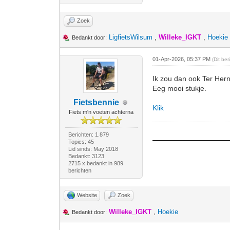
Zoek
LigfietsWilsum
,
Willeke_IGKT
,
Hoekie
Bedankt door:
01-Apr-2026, 05:37 PM
(Dit be
Ik zou dan ook Ter He
Eeg mooi stukje.
Fietsbennie
Klik
Fiets m'n voeten achterna
Berichten: 1.879
Topics: 45
Lid sinds: May 2018
Bedankt: 3123
2715 x bedankt in 989
berichten
Website
Zoek
Willeke_IGKT
,
Hoekie
Bedankt door: