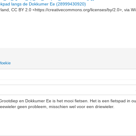
 trekpad langs de Dokkumer Ee (28999430920)
and, CC BY 2.0 <https://creativecommons.org/licenses/by/2.0>, via
Hoekie
ootdiep en Dokkumer Ee is het mooi fietsen. Het is een fietspad in o
eewieler geen probleem, misschien wel voor een driewieler.