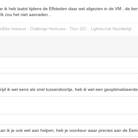
 ik heb laatst tijdens de Elfsteden daar wel afgezien in de VM...de ber
 Ik zou het niet aanraden...
oBike lowracer - Challenge Hurricane - Thys 222 -
Ligfietsclub Noorderligt
jd ik wel eens als snel tussendoortje, heb ik wel een geoptimaliseerd
n ik je ook wel aan helpen, heb je voorkeur waar precies aan de Eems