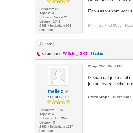
Berichten: 963
En wees welkom voor ee
Topics: 51
Lid sinds: Sep 2021
Bedankt: 1341
Milan SL Mk3 #039 - Rapt
2865 x bedankt in 913
berichten
Zoek
Willeke_IGKT
,
Hoekie
Bedankt door:
01-Apr-2026, 04:26 PM
Ik snap dat je zo snel m
je kunt overal lekker do
melle z
Kilometervreter
Optima Stinger |
2x Dries Baron
Berichten: 1.345
Topics: 34
Lid sinds: Jun 2022
Bedankt: 0
2366 x bedankt in 1227
berichten