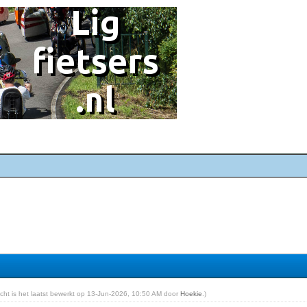
richt is het laatst bewerkt op 13-Jun-2026, 10:50 AM door
Hoekie
.)