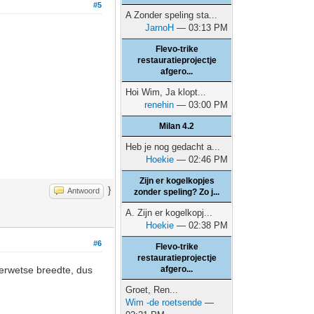
#5
A Zonder speling sta...
JarnoH
— 03:13 PM
Flevo-trike
restauratieprojectje
afgero...
Hoi Wim, Ja klopt...
renehin
— 03:00 PM
Milan 4.2
Heb je nog gedacht a...
Hoekie
— 02:46 PM
Zijn er kogelkopjes
}
Antwoord
zonder speling? Zo j...
A. Zijn er kogelkopj...
Hoekie
— 02:38 PM
#6
Flevo-trike
restauratieprojectje
derwetse breedte, dus
afgero...
Groet, Ren...
Wim -de roetsende
—