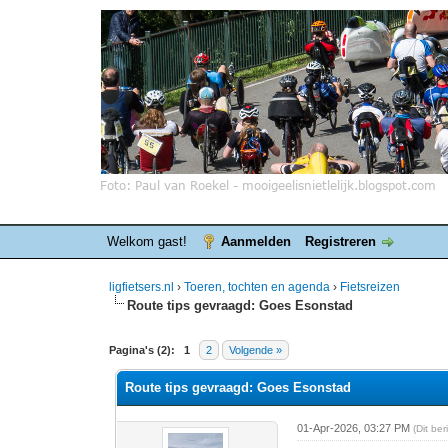
Welkom gast!
Aanmelden
Registreren
ligfietsers.nl
›
Toeren, tochten en agenda
›
Fietsreizen
Route tips gevraagd: Goes Esonstad
0 stemmen - gemiddelde waardering is 0
1
2
3
4
5
Pagina's (2):
1
2
Volgende »
Route tips gevraagd: Goes Esonstad
01-Apr-2026, 03:27 PM
(Dit be