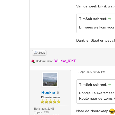
Van de week kijk ik wat 
TimSch schreef:
En wees welkom voor e
Dank je. Staat er toeval
Zoek
Willeke_IGKT
Bedankt door:
12-Apr-2026, 09:37 PM
TimSch schreef:
Hoekie
Rondje Lauwersmeer ri
Kilometervreter
Route naar de Eems ka
Berichten: 2.406
Naar de Noordkaap
Topics: 138