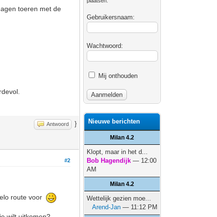
plaatsen.
 dagen toeren met de
Gebruikersnaam:
Wachtwoord:
Mij onthouden
rdevol.
Nieuwe berichten
}
Antwoord
Milan 4.2
Klopt, maar in het d...
Bob Hagendijk
— 12:00
#2
AM
Milan 4.2
velo route voor
Wettelijk gezien moe...
Arend-Jan
— 11:12 PM
je wilt uitkomen?