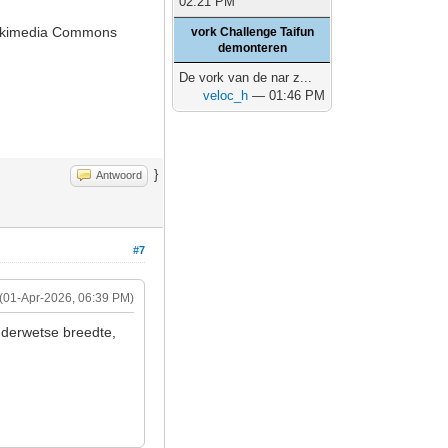
02:21 PM
 Wikimedia Commons
vork Challenge Taifun
demonteren
De vork van de nar z...
veloc_h
— 01:46 PM
}
Antwoord
#7
(01-Apr-2026, 06:39 PM)
uderwetse breedte,