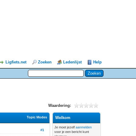
Ligfiets.net
Zoeken
Ledenlijst
Help
Waardering:
Topic Modes
Welkom
Je moet jezelf
aanmelden
#1
voor je een bericht kunt