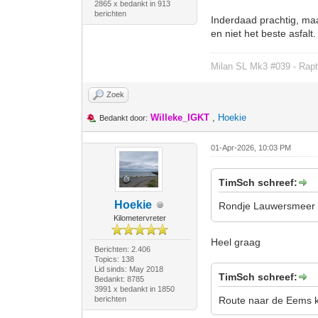
2865 x bedankt in 913
berichten
Inderdaad prachtig, maar
en niet het beste asfalt.
Milan SL Mk3 #039 - Rapt
Zoek
Willeke_IGKT
,
Hoekie
Bedankt door:
01-Apr-2026, 10:03 PM
TimSch schreef:
Hoekie
Rondje Lauwersmeer ri
Kilometervreter
Heel graag
Berichten: 2.406
Topics: 138
Lid sinds: May 2018
TimSch schreef:
Bedankt: 8785
3991 x bedankt in 1850
berichten
Route naar de Eems ka