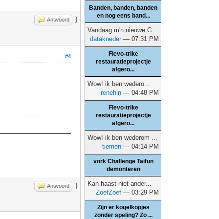
Banden, banden, banden
en nog eens band...
}
Antwoord
Vandaag m'n nieuwe C...
datakneder
— 07:31 PM
Flevo-trike
#4
restauratieprojectje
afgero...
Wow! ik ben wedero...
renehin
— 04:48 PM
Flevo-trike
restauratieprojectje
afgero...
Wow! ik ben wederom ...
tiemen
— 04:14 PM
vork Challenge Taifun
demonteren
Kan haast niet ander...
}
Antwoord
ZoefZoef
— 03:29 PM
Zijn er kogelkopjes
zonder speling? Zo ...