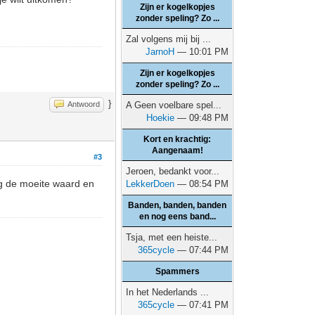
Zijn er kogelkopjes
zonder speling? Zo ...
Zal volgens mij bij ...
JarnoH
— 10:01 PM
Zijn er kogelkopjes
zonder speling? Zo ...
}
Antwoord
A Geen voelbare spel...
Hoekie
— 09:48 PM
Kort en krachtig:
Aangenaam!
#3
Jeroen, bedankt voor...
g de moeite waard en
LekkerDoen
— 08:54 PM
Banden, banden, banden
en nog eens band...
Tsja, met een heiste...
365cycle
— 07:44 PM
Spammers
In het Nederlands ...
365cycle
— 07:41 PM