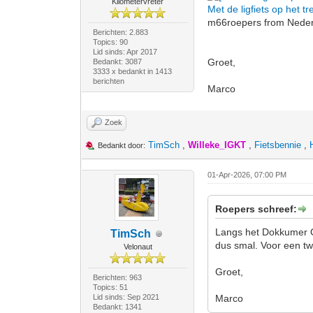
Kilometervreter
Met de ligfiets op het
m66roepers from Nederl
Berichten: 2.883
Topics: 90
Lid sinds: Apr 2017
Groet,
Bedankt: 3087
3333 x bedankt in 1413
berichten
Marco
Zoek
TimSch
,
Willeke_IGKT
,
Fietsbennie
,
Bedankt door:
01-Apr-2026, 07:00 PM
Roepers schreef:
Langs het Dokkumer Gr
TimSch
dus smal. Voor een tw
Velonaut
Groet,
Berichten: 963
Topics: 51
Lid sinds: Sep 2021
Marco
Bedankt: 1341