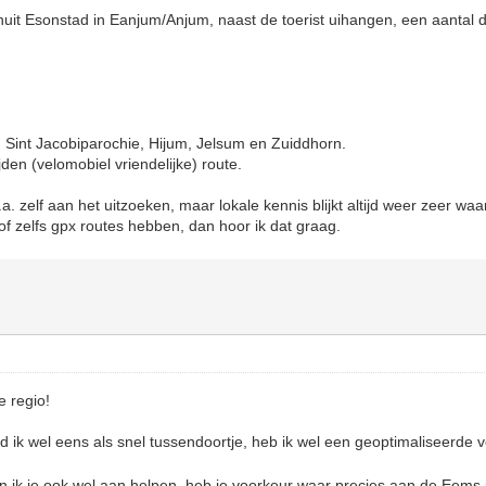
nuit Esonstad in Eanjum/Anjum, naast de toerist uihangen, een aantal
Sint Jacobiparochie, Hijum, Jelsum en Zuiddhorn.
den (velomobiel vriendelijke) route.
.a. zelf aan het uitzoeken, maar lokale kennis blijkt altijd weer zeer waa
f zelfs gpx routes hebben, dan hoor ik dat graag.
e regio!
 ik wel eens als snel tussendoortje, heb ik wel een geoptimaliseerde 
 ik je ook wel aan helpen, heb je voorkeur waar precies aan de Eems 