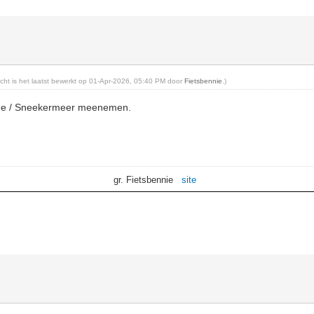
richt is het laatst bewerkt op 01-Apr-2026, 05:40 PM door
Fietsbennie
.)
rne / Sneekermeer meenemen.
gr. Fietsbennie
site