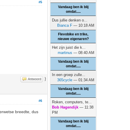
#5
Vandaag ben ik blij
omdat.....
Dus jullie denken o...
Bianca F
— 10:18 AM
Flevobike en trike,
nieuwe eigenaren?
Het zijn juist die k...
martinus
— 08:40 AM
Vandaag ben ik blij
omdat.....
In een groep zulle...
}
Antwoord
365cycle
— 01:34 AM
Vandaag ben ik blij
omdat.....
#6
Roken, computers, te...
Bob Hagendijk
— 11:38
derwetse breedte, dus
PM
Vandaag ben ik blij
omdat.....