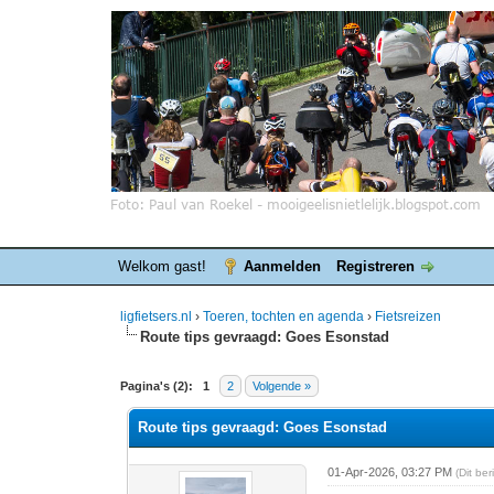
Welkom gast!
Aanmelden
Registreren
ligfietsers.nl
›
Toeren, tochten en agenda
›
Fietsreizen
Route tips gevraagd: Goes Esonstad
0 stemmen - gemiddelde waardering is 0
1
2
3
4
5
Pagina's (2):
1
2
Volgende »
Route tips gevraagd: Goes Esonstad
01-Apr-2026, 03:27 PM
(Dit be