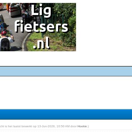
richt is het laatst bewerkt op 13-Jun-2026, 10:50 AM door
Hoekie
.)