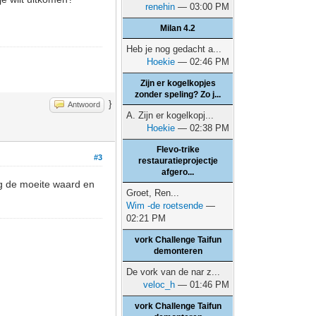
renehin
— 03:00 PM
Milan 4.2
Heb je nog gedacht a...
Hoekie
— 02:46 PM
Zijn er kogelkopjes
zonder speling? Zo j...
}
Antwoord
A. Zijn er kogelkopj...
Hoekie
— 02:38 PM
Flevo-trike
#3
restauratieprojectje
afgero...
g de moeite waard en
Groet, Ren...
Wim -de roetsende
—
02:21 PM
vork Challenge Taifun
demonteren
De vork van de nar z...
veloc_h
— 01:46 PM
vork Challenge Taifun