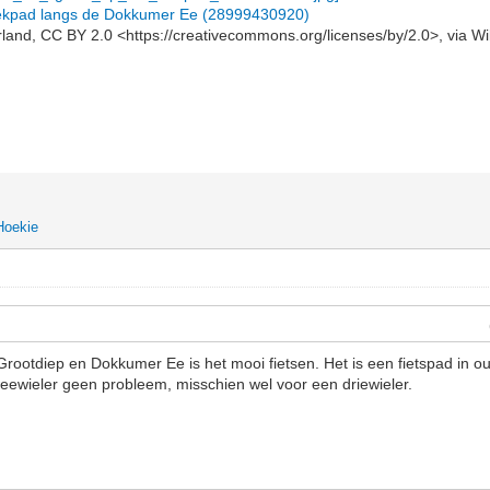
 trekpad langs de Dokkumer Ee (28999430920)
and, CC BY 2.0 <https://creativecommons.org/licenses/by/2.0>, via
Hoekie
ootdiep en Dokkumer Ee is het mooi fietsen. Het is een fietspad in o
eewieler geen probleem, misschien wel voor een driewieler.