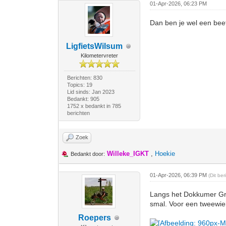
01-Apr-2026, 06:23 PM
Dan ben je wel een beet
LigfietsWilsum
Kilometervreter
Berichten: 830
Topics: 19
Lid sinds: Jan 2023
Bedankt: 905
1752 x bedankt in 785
berichten
Zoek
Willeke_IGKT
,
Hoekie
Bedankt door:
01-Apr-2026, 06:39 PM
(Dit be
Langs het Dokkumer Gro
smal. Voor een tweewiel
Roepers