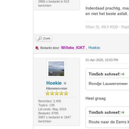
2865 x bedankt in 913
berichten
Inderdaad prachtig, maar
en niet het beste asfalt.
Milan SL Mk3 #039 - Rapt
Zoek
Willeke_IGKT
,
Hoekie
Bedankt door:
01-Apr-2026, 10:03 PM
TimSch schreef:
Hoekie
Rondje Lauwersmeer ri
Kilometervreter
Heel graag
Berichten: 2.405
Topics: 138
Lid sinds: May 2018
TimSch schreef:
Bedankt: 8785
3987 x bedankt in 1847
berichten
Route naar de Eems ka