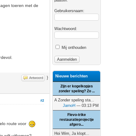
plaatsen.
 dagen toeren met de
Gebruikersnaam:
Wachtwoord:
Mij onthouden
rdevol.
Nieuwe berichten
}
Antwoord
Zijn er kogelkopjes
zonder speling? Zo ...
A Zonder speling sta...
#2
JarnoH
— 03:13 PM
Flevo-trike
restauratieprojectje
velo route voor
afgero...
Hoi Wim, Ja klopt...
je wilt uitkomen?