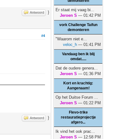
demonteren
Er staat mij vaag bi...
}
Antwoord
Jeroen S
— 01:42 PM
vork Challenge Taifun
demonteren
#4
"Waarom niet e...
veloc_h
— 01:41 PM
Vandaag ben ik blij
omdat.....
Dat de oudere genera...
Jeroen S
— 01:36 PM
Kort en krachtig:
Aangenaam!
Op het Duitse Forum ...
Jeroen S
— 01:22 PM
Flevo-trike
restauratieprojectje
}
Antwoord
afgero...
Ik vind het ook prac...
Jeroen S
— 12:58 PM