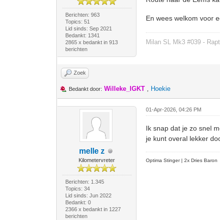
Berichten: 963
En wees welkom voor ee
Topics: 51
Lid sinds: Sep 2021
Bedankt: 1341
Milan SL Mk3 #039 - Rapt
2865 x bedankt in 913
berichten
Zoek
Willeke_IGKT
,
Hoekie
Bedankt door:
01-Apr-2026, 04:26 PM
Ik snap dat je zo snel m
je kunt overal lekker do
melle z
Kilometervreter
Optima Stinger |
2x Dries Baron
Berichten: 1.345
Topics: 34
Lid sinds: Jun 2022
Bedankt: 0
2366 x bedankt in 1227
berichten