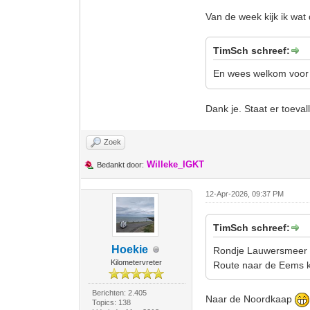
Van de week kijk ik wat 
TimSch schreef:
En wees welkom voor e
Dank je. Staat er toeval
Zoek
Willeke_IGKT
Bedankt door:
12-Apr-2026, 09:37 PM
TimSch schreef:
Hoekie
Rondje Lauwersmeer ri
Kilometervreter
Route naar de Eems ka
Berichten: 2.405
Naar de Noordkaap
Topics: 138