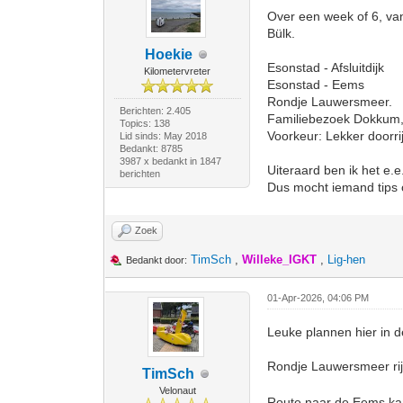
Over een week of 6, va
Bülk.
Hoekie
Esonstad - Afsluitdijk
Kilometervreter
Esonstad - Eems
Rondje Lauwersmeer.
Berichten: 2.405
Familiebezoek Dokkum, 
Topics: 138
Voorkeur: Lekker doorrij
Lid sinds: May 2018
Bedankt: 8785
3987 x bedankt in 1847
Uiteraard ben ik het e.e
berichten
Dus mocht iemand tips o
Zoek
TimSch
,
Willeke_IGKT
,
Lig-hen
Bedankt door:
01-Apr-2026, 04:06 PM
Leuke plannen hier in d
Rondje Lauwersmeer rijd
TimSch
Velonaut
Route naar de Eems kan