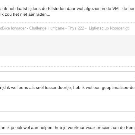
 ik heb laatst tijdens de Elfsteden daar wel afgezien in de VM...de ber
 Ik zou het niet aanraden...
oBike lowracer - Challenge Hurricane - Thys 222 -
Ligfietsclub Noorderligt
jd ik wel eens als snel tussendoortje, heb ik wel een geoptimaliseerd
n ik je ook wel aan helpen, heb je voorkeur waar precies aan de Eems