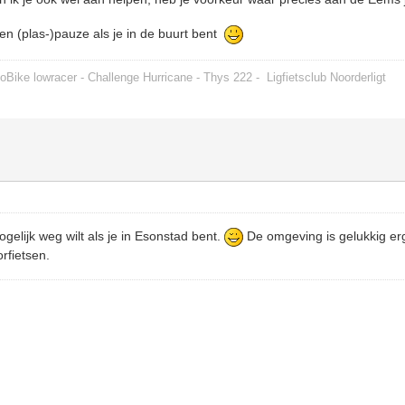
n (plas-)pauze als je in de buurt bent
oBike lowracer - Challenge Hurricane - Thys 222 -
Ligfietsclub Noorderligt
ogelijk weg wilt als je in Esonstad bent.
De omgeving is gelukkig er
orfietsen.