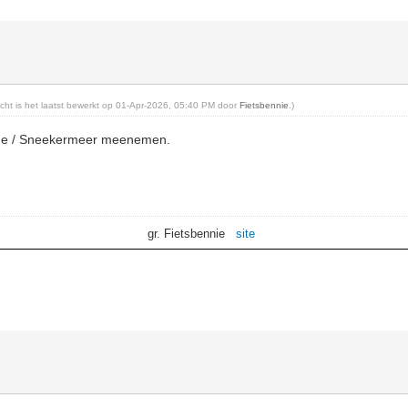
richt is het laatst bewerkt op 01-Apr-2026, 05:40 PM door
Fietsbennie
.)
rne / Sneekermeer meenemen.
gr. Fietsbennie
site