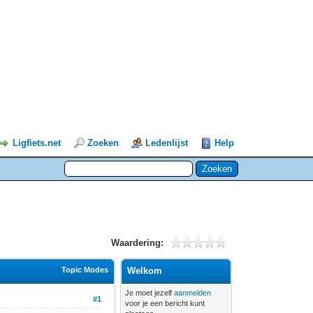
Ligfiets.net
Zoeken
Ledenlijst
Help
Waardering:
Topic Modes
Welkom
Je moet jezelf
aanmelden
#1
voor je een bericht kunt