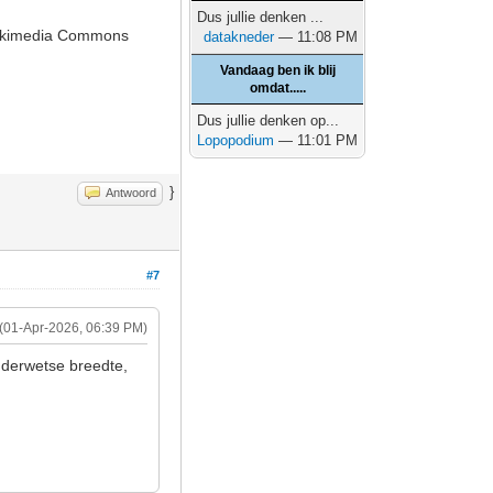
Dus jullie denken ...
 Wikimedia Commons
datakneder
— 11:08 PM
Vandaag ben ik blij
omdat.....
Dus jullie denken op...
Lopopodium
— 11:01 PM
}
Antwoord
#7
(01-Apr-2026, 06:39 PM)
uderwetse breedte,