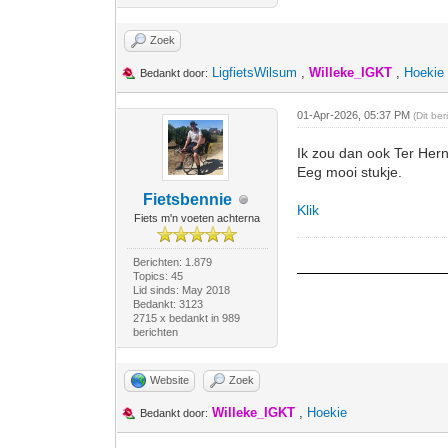
Zoek
LigfietsWilsum
,
Willeke_IGKT
,
Hoekie
Bedankt door:
01-Apr-2026, 05:37 PM
(Dit be
Ik zou dan ook Ter He
Eeg mooi stukje.
Fietsbennie
Klik
Fiets m'n voeten achterna
Berichten: 1.879
Topics: 45
Lid sinds: May 2018
Bedankt: 3123
2715 x bedankt in 989
berichten
Website
Zoek
Willeke_IGKT
,
Hoekie
Bedankt door: