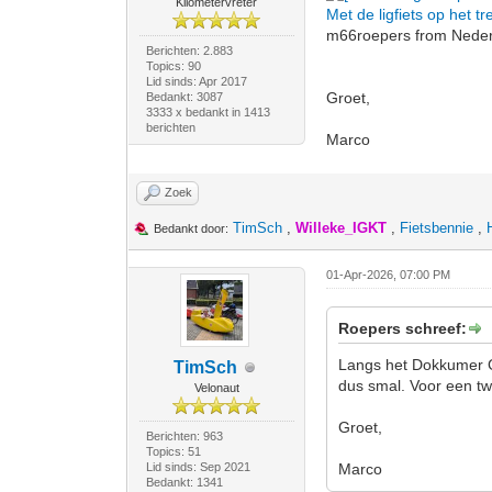
Kilometervreter
Met de ligfiets op het
m66roepers from Nederl
Berichten: 2.883
Topics: 90
Lid sinds: Apr 2017
Groet,
Bedankt: 3087
3333 x bedankt in 1413
berichten
Marco
Zoek
TimSch
,
Willeke_IGKT
,
Fietsbennie
,
Bedankt door:
01-Apr-2026, 07:00 PM
Roepers schreef:
Langs het Dokkumer Gr
TimSch
dus smal. Voor een tw
Velonaut
Groet,
Berichten: 963
Topics: 51
Lid sinds: Sep 2021
Marco
Bedankt: 1341