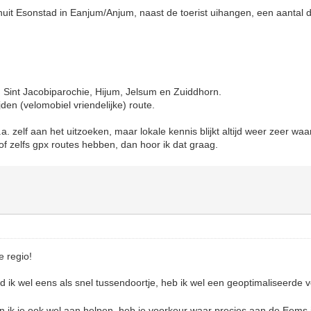
nuit Esonstad in Eanjum/Anjum, naast de toerist uihangen, een aantal
Sint Jacobiparochie, Hijum, Jelsum en Zuiddhorn.
den (velomobiel vriendelijke) route.
.a. zelf aan het uitzoeken, maar lokale kennis blijkt altijd weer zeer waa
f zelfs gpx routes hebben, dan hoor ik dat graag.
e regio!
 ik wel eens als snel tussendoortje, heb ik wel een geoptimaliseerde 
 ik je ook wel aan helpen, heb je voorkeur waar precies aan de Eems 