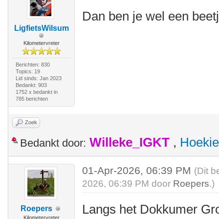
Dan ben je wel een beetj
LigfietsWilsum
Kilometervreter
Berichten: 830
Topics: 19
Lid sinds: Jan 2023
Bedankt: 903
1752 x bedankt in
785 berichten
Zoek
Willeke_IGKT
,
Hoekie
Bedankt door:
01-Apr-2026, 06:39 PM
(Dit b
2026, 06:39 PM door
Roepers
.)
Langs het Dokkumer Gro
Roepers
Kilometervreter