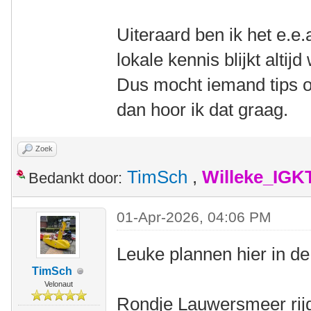
Uiteraard ben ik het e.e.
lokale kennis blijkt alti
Dus mocht iemand tips o
dan hoor ik dat graag.
Zoek
TimSch
,
Willeke_IGK
Bedankt door:
01-Apr-2026, 04:06 PM
Leuke plannen hier in de
TimSch
Velonaut
Rondje Lauwersmeer rijd