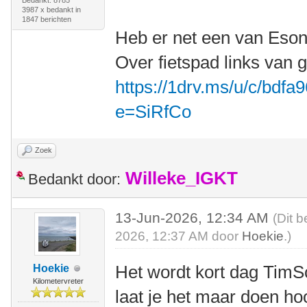
Bedankt: 8785
3987 x bedankt in
1847 berichten
Heb er net een van Eson
Over fietspad links van g
https://1drv.ms/u/c/bdf
e=SiRfCo
Zoek
Willeke_IGKT
Bedankt door:
13-Jun-2026, 12:34 AM
(Dit b
2026, 12:37 AM door
Hoekie
.)
Het wordt kort dag Tim
Hoekie
Kilometervreter
laat je het maar doen ho