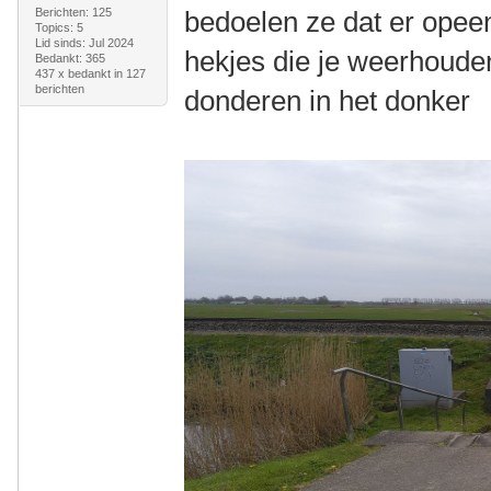
Berichten: 125
bedoelen ze dat er opeen
Topics: 5
Lid sinds: Jul 2024
hekjes die je weerhoude
Bedankt: 365
437 x bedankt in 127
berichten
donderen in het donker