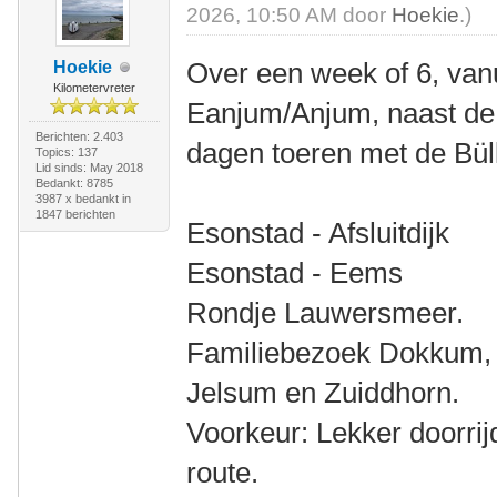
2026, 10:50 AM door
Hoekie
.)
Over een week of 6, van
Hoekie
Kilometervreter
Eanjum/Anjum, naast de 
Berichten: 2.403
dagen toeren met de Bül
Topics: 137
Lid sinds: May 2018
Bedankt: 8785
3987 x bedankt in
1847 berichten
Esonstad - Afsluitdijk
Esonstad - Eems
Rondje Lauwersmeer.
Familiebezoek Dokkum, S
Jelsum en Zuiddhorn.
Voorkeur: Lekker doorrij
route.