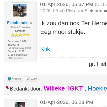
01-Apr-2026, 05:37 PM
(Dit b
2026, 05:40 PM door
Fietsbenni
Ik zou dan ook Ter Her
Fietsbennie
Fiets m'n voeten
Eeg mooi stukje.
achterna
Berichten: 1.879
Topics: 45
Klik
Lid sinds: May 2018
Bedankt: 3122
2715 x bedankt in
989 berichten
gr. Fi
Website
Zoek
Willeke_IGKT
,
Hoekie
Bedankt door:
01-Apr-2026, 06:23 PM