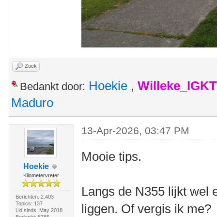
Zoek
Hoekie
,
Willeke_IGKT
Bedankt door:
Maduro
13-Apr-2026, 03:47 PM
Mooie tips.
Hoekie
Kilometervreter
Langs de N355 lijkt wel e
Berichten: 2.403
Topics: 137
liggen. Of vergis ik me?
Lid sinds: May 2018