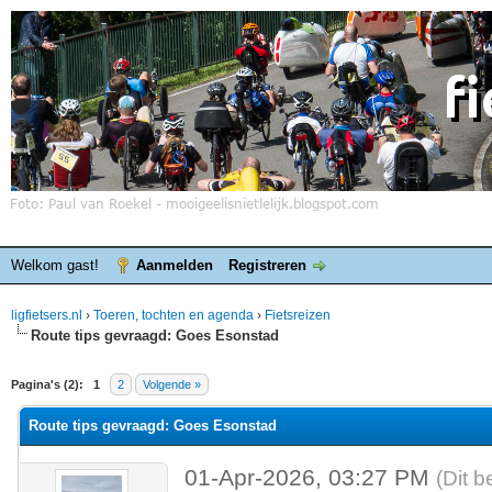
Welkom gast!
Aanmelden
Registreren
ligfietsers.nl
›
Toeren, tochten en agenda
›
Fietsreizen
Route tips gevraagd: Goes Esonstad
elde waardering is 0
Pagina's (2):
1
2
Volgende »
Route tips gevraagd: Goes Esonstad
01-Apr-2026, 03:27 PM
(Dit b