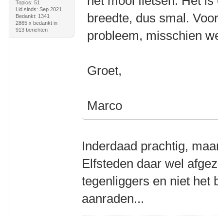
het mooi fietsen. Het i
Topics: 51
Lid sinds: Sep 2021
breedte, dus smal. Voo
Bedankt: 1341
2865 x bedankt in
913 berichten
probleem, misschien wel
Groet,
Marco
Inderdaad prachtig, maar 
Elfsteden daar wel afgez
tegenliggers en niet het b
aanraden...