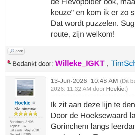
de Flevopolder ook, maar 
keuze" en kom ik er zo sn
Dat wordt puzzelen. Sug
route, zijn welkom!
Zoek
Willeke_IGKT
,
TimSc
Bedankt door:
13-Jun-2026, 10:48 AM
(Dit b
2026, 11:32 AM door
Hoekie
.)
Ik zit aan deze lijn te de
Hoekie
Kilometervreter
Door de Hoeksewaard la
Berichten: 2.403
Gorinchem langs leerdam
Topics: 137
Lid sinds: May 2018
Bedankt: 8785