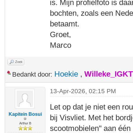
is. Mijn profielfoto is 
bochten, zoals een Neder
betaamt.
Groet,
Marco
Zoek
Hoekie
,
Willeke_IGKT
Bedankt door:
13-Apr-2026, 02:15 PM
Let op dat je niet een r
Kapitein Bosui
bij Visvliet. Met het bord
Arthur B
scootmobielen" aan één 