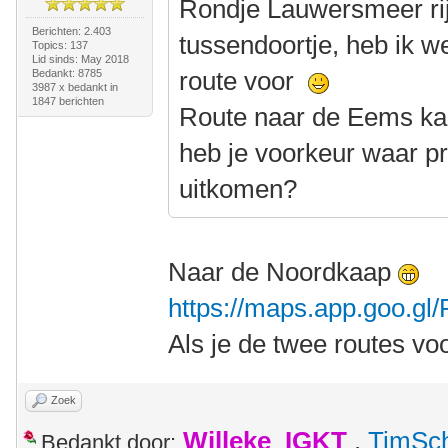
Rondje Lauwersmeer rij
Berichten: 2.403
tussendoortje, heb ik w
Topics: 137
Lid sinds: May 2018
route voor
Bedankt: 8785
3987 x bedankt in
1847 berichten
Route naar de Eems kan
heb je voorkeur waar pr
uitkomen?
Naar de Noordkaap
https://maps.app.goo.g
Als je de twee routes vo
Zoek
Willeke_IGKT
,
TimSc
Bedankt door: