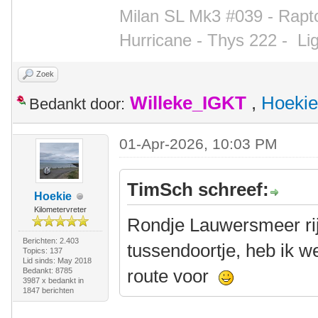
Milan SL Mk3 #039 - Rapto
Hurricane - Thys 222 -
Li
Zoek
Willeke_IGKT
,
Hoekie
Bedankt door:
01-Apr-2026, 10:03 PM
TimSch schreef:
Hoekie
Kilometervreter
Rondje Lauwersmeer rij
Berichten: 2.403
tussendoortje, heb ik w
Topics: 137
Lid sinds: May 2018
route voor
Bedankt: 8785
3987 x bedankt in
1847 berichten