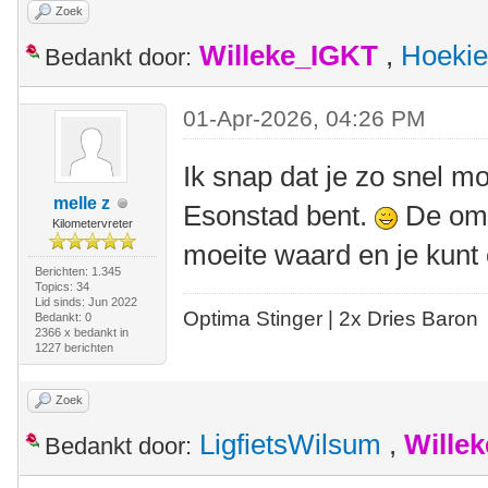
Zoek
Willeke_IGKT
,
Hoekie
Bedankt door:
01-Apr-2026, 04:26 PM
Ik snap dat je zo snel mog
melle z
Esonstad bent.
De omg
Kilometervreter
moeite waard en je kunt 
Berichten: 1.345
Topics: 34
Lid sinds: Jun 2022
Optima Stinger |
2x Dries Baron
Bedankt: 0
2366 x bedankt in
1227 berichten
Zoek
LigfietsWilsum
,
Wille
Bedankt door: