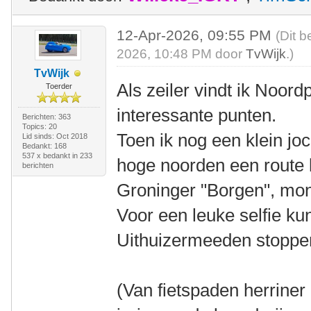
12-Apr-2026, 09:55 PM
(Dit b
2026, 10:48 PM door
TvWijk
.)
TvWijk
Als zeiler vindt ik Noord
Toerder
interessante punten.
Berichten: 363
Topics: 20
Toen ik nog een klein jo
Lid sinds: Oct 2018
Bedankt: 168
537 x bedankt in 233
hoge noorden een route l
berichten
Groninger "Borgen", mo
Voor een leuke selfie ku
Uithuizermeeden stoppe
(Van fietspaden herriner 