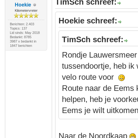
TimSch schreef:
Hoekie
Kilometervreter
Hoekie schreef:
Berichten: 2.403
Topics: 137
Lid sinds: May 2018
TimSch schreef:
Bedankt: 8785
3987 x bedankt in
1847 berichten
Rondje Lauwersmeer ri
tussendoortje, heb ik
velo route voor
Route naar de Eems k
helpen, heb je voorke
Eems je wilt uitkome
Naar de Noordkaap