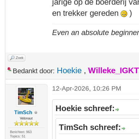
jarige op de boerderij v
en trekker gereden
)
Even an absolute beginner
Zoek
Hoekie
,
Willeke_IGKT
Bedankt door:
12-Apr-2026, 10:26 PM
Hoekie schreef:
TimSch
Velonaut
TimSch schreef:
Berichten: 963
Topics: 51