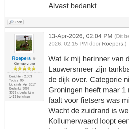
Alvast bedankt
Zoek
13-Apr-2026, 02:04 PM
(Dit b
2026, 02:15 PM door
Roepers
.)
Wat ik mij herinner van
Roepers
Kilometervreter
Lauwersmeer zijn tankba
Berichten: 2.883
de dijk over. Categorie n
Topics: 90
Lid sinds: Apr 2017
Groningen heeft maar 1 
Bedankt: 3087
3333 x bedankt in
1413 berichten
faalt voor fietsers was m
Wacht de zuidrand is we
Kollumerwaard loopt een