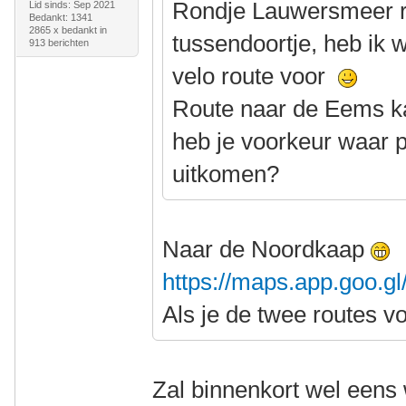
Rondje Lauwersmeer rij
Lid sinds: Sep 2021
Bedankt: 1341
2865 x bedankt in
tussendoortje, heb ik 
913 berichten
velo route voor
Route naar de Eems ka
heb je voorkeur waar p
uitkomen?
Naar de Noordkaap
https://maps.app.goo.
Als je de twee routes v
Zal binnenkort wel eens 