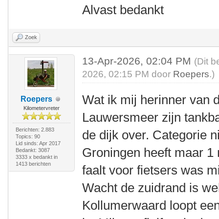
Alvast bedankt
Zoek
13-Apr-2026, 02:04 PM
(Dit b
2026, 02:15 PM door
Roepers
.)
Wat ik mij herinner van
Roepers
Kilometervreter
Lauwersmeer zijn tankba
Berichten: 2.883
de dijk over. Categorie n
Topics: 90
Lid sinds: Apr 2017
Groningen heeft maar 1 
Bedankt: 3087
3333 x bedankt in
1413 berichten
faalt voor fietsers was m
Wacht de zuidrand is we
Kollumerwaard loopt een