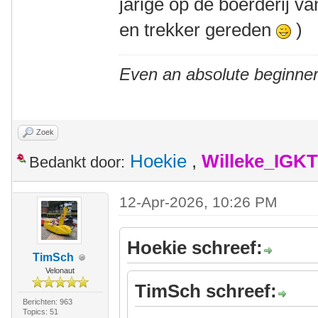
jarige op de boerderij v
en trekker gereden
)
Even an absolute beginner
Zoek
Hoekie
,
Willeke_IGKT
Bedankt door:
12-Apr-2026, 10:26 PM
Hoekie schreef:
TimSch
Velonaut
TimSch schreef:
Berichten: 963
Topics: 51