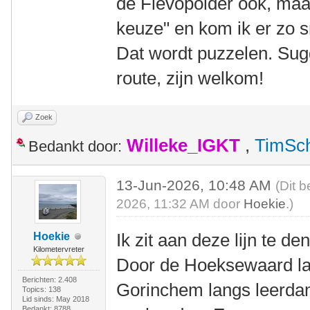
de Flevopolder ook, maar 
keuze" en kom ik er zo sn
Dat wordt puzzelen. Sug
route, zijn welkom!
Zoek
Willeke_IGKT
,
TimSc
Bedankt door:
13-Jun-2026, 10:48 AM
(Dit b
2026, 11:32 AM door
Hoekie
.)
Ik zit aan deze lijn te de
Hoekie
Kilometervreter
Door de Hoeksewaard la
Berichten: 2.408
Gorinchem langs leerdam
Topics: 138
Lid sinds: May 2018
Bedankt: 8788