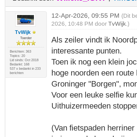
12-Apr-2026, 09:55 PM
(Dit b
2026, 10:48 PM door
TvWijk
.)
TvWijk
Als zeiler vindt ik Noord
Toerder
interessante punten.
Berichten: 363
Topics: 20
Toen ik nog een klein jo
Lid sinds: Oct 2018
Bedankt: 168
537 x bedankt in 233
hoge noorden een route l
berichten
Groninger "Borgen", mo
Voor een leuke selfie ku
Uithuizermeeden stoppe
(Van fietspaden herriner 