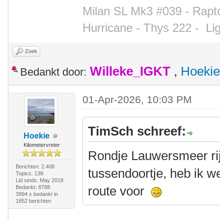
Milan SL Mk3 #039 - Rapto
Hurricane - Thys 222 -
Li
Zoek
Willeke_IGKT
,
Hoekie
Bedankt door:
01-Apr-2026, 10:03 PM
TimSch schreef:
Hoekie
Kilometervreter
Rondje Lauwersmeer rij
Berichten: 2.408
tussendoortje, heb ik w
Topics: 138
Lid sinds: May 2018
route voor
Bedankt: 8788
3994 x bedankt in
1852 berichten