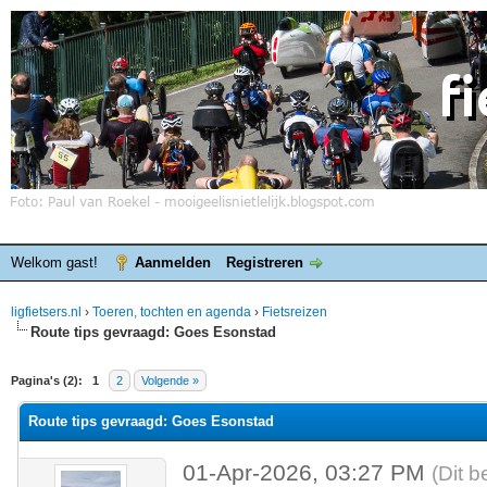
Welkom gast!
Aanmelden
Registreren
ligfietsers.nl
›
Toeren, tochten en agenda
›
Fietsreizen
Route tips gevraagd: Goes Esonstad
elde waardering is 0
Pagina's (2):
1
2
Volgende »
Route tips gevraagd: Goes Esonstad
01-Apr-2026, 03:27 PM
(Dit b