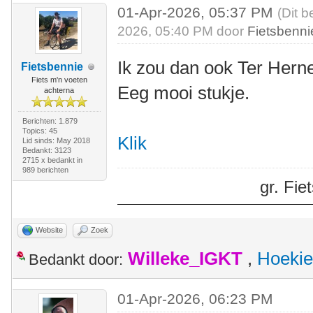
01-Apr-2026, 05:37 PM
(Dit b
2026, 05:40 PM door
Fietsbenni
Ik zou dan ook Ter Her
Fietsbennie
Fiets m'n voeten
Eeg mooi stukje.
achterna
Berichten: 1.879
Topics: 45
Klik
Lid sinds: May 2018
Bedankt: 3123
2715 x bedankt in
989 berichten
gr. Fi
Website
Zoek
Willeke_IGKT
,
Hoekie
Bedankt door:
01-Apr-2026, 06:23 PM