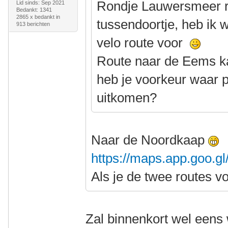
Rondje Lauwersmeer rij
Lid sinds: Sep 2021
Bedankt: 1341
2865 x bedankt in
tussendoortje, heb ik 
913 berichten
velo route voor
Route naar de Eems ka
heb je voorkeur waar p
uitkomen?
Naar de Noordkaap
https://maps.app.goo.
Als je de twee routes v
Zal binnenkort wel eens 