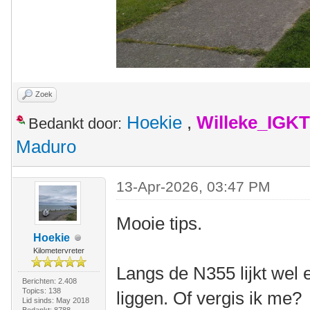
Zoek
Hoekie
,
Willeke_IGKT
Bedankt door:
Maduro
13-Apr-2026, 03:47 PM
Mooie tips.
Hoekie
Kilometervreter
Langs de N355 lijkt wel e
Berichten: 2.408
Topics: 138
liggen. Of vergis ik me?
Lid sinds: May 2018