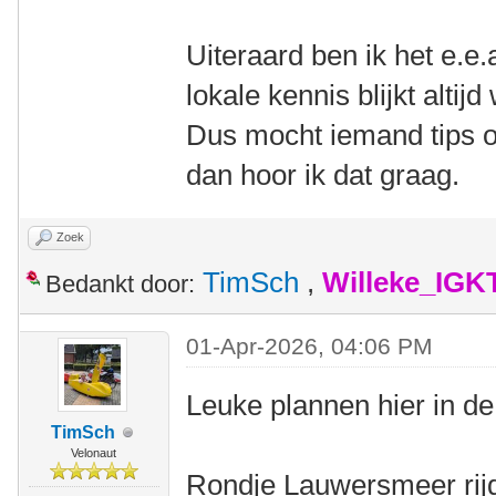
Uiteraard ben ik het e.e.
lokale kennis blijkt alti
Dus mocht iemand tips o
dan hoor ik dat graag.
Zoek
TimSch
,
Willeke_IGK
Bedankt door:
01-Apr-2026, 04:06 PM
Leuke plannen hier in de
TimSch
Velonaut
Rondje Lauwersmeer rijd