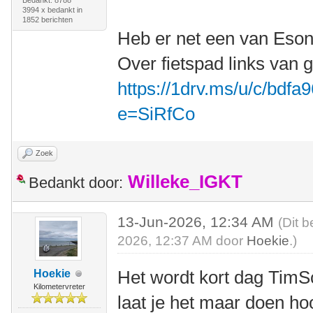
Bedankt: 8788
3994 x bedankt in
1852 berichten
Heb er net een van Eson
Over fietspad links van g
https://1drv.ms/u/c/bdf
e=SiRfCo
Zoek
Willeke_IGKT
Bedankt door:
13-Jun-2026, 12:34 AM
(Dit b
2026, 12:37 AM door
Hoekie
.)
Het wordt kort dag Tim
Hoekie
Kilometervreter
laat je het maar doen ho