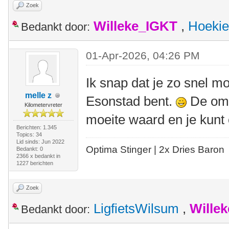
Zoek
Willeke_IGKT
,
Hoekie
Bedankt door:
01-Apr-2026, 04:26 PM
Ik snap dat je zo snel mog
melle z
Esonstad bent.
De omg
Kilometervreter
moeite waard en je kunt 
Berichten: 1.345
Topics: 34
Lid sinds: Jun 2022
Optima Stinger |
2x Dries Baron
Bedankt: 0
2366 x bedankt in
1227 berichten
Zoek
LigfietsWilsum
,
Wille
Bedankt door: