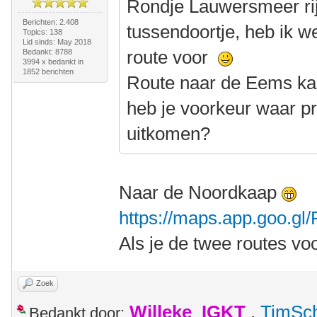
Rondje Lauwersmeer rij
Berichten: 2.408
tussendoortje, heb ik w
Topics: 138
Lid sinds: May 2018
route voor
Bedankt: 8788
3994 x bedankt in
1852 berichten
Route naar de Eems kan
heb je voorkeur waar pr
uitkomen?
Naar de Noordkaap
https://maps.app.goo.g
Als je de twee routes vo
Zoek
Willeke_IGKT
,
TimSc
Bedankt door: