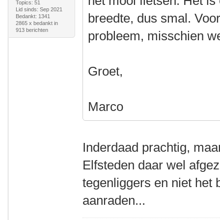
het mooi fietsen. Het i
Topics: 51
Lid sinds: Sep 2021
breedte, dus smal. Voo
Bedankt: 1341
2865 x bedankt in
913 berichten
probleem, misschien wel
Groet,
Marco
Inderdaad prachtig, maar 
Elfsteden daar wel afgez
tegenliggers en niet het b
aanraden...