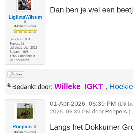
Dan ben je wel een beetj
LigfietsWilsum
Kilometervreter
Berichten: 831
Topics: 19
Lid sinds: Jan 2023
Bedankt: 908
1755 x bedankt in
787 berichten
Zoek
Willeke_IGKT
,
Hoekie
Bedankt door:
01-Apr-2026, 06:39 PM
(Dit b
2026, 06:39 PM door
Roepers
.)
Langs het Dokkumer Gro
Roepers
Kilometervreter