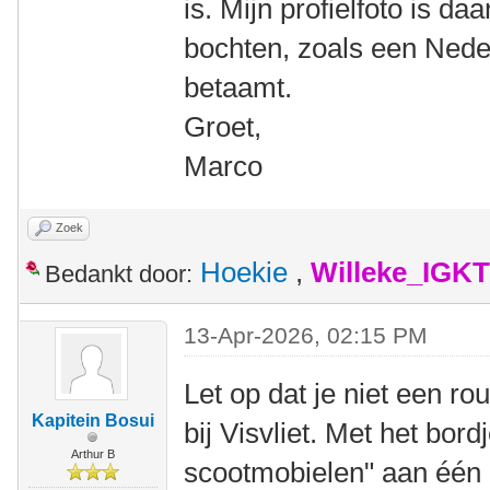
is. Mijn profielfoto is 
bochten, zoals een Neder
betaamt.
Groet,
Marco
Zoek
Hoekie
,
Willeke_IGKT
Bedankt door:
13-Apr-2026, 02:15 PM
Let op dat je niet een r
Kapitein Bosui
bij Visvliet. Met het bord
Arthur B
scootmobielen" aan één 