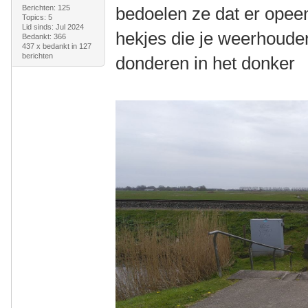
Berichten: 125
bedoelen ze dat er opeen
Topics: 5
Lid sinds: Jul 2024
hekjes die je weerhoude
Bedankt: 366
437 x bedankt in 127
berichten
donderen in het donker