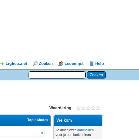
Ligfiets.net
Zoeken
Ledenlijst
Help
Waardering:
Topic Modes
Welkom
Je moet jezelf
aanmelden
#1
voor je een bericht kunt