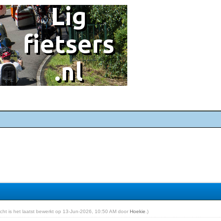
richt is het laatst bewerkt op 13-Jun-2026, 10:50 AM door
Hoekie
.)