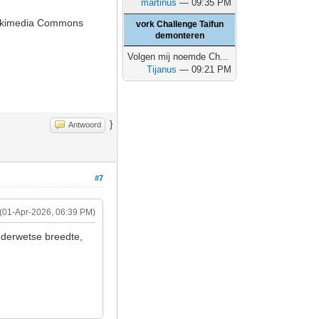
martinus
— 09:35 PM
 Wikimedia Commons
vork Challenge Taifun
demonteren
Volgen mij noemde Ch...
Tijanus
— 09:21 PM
}
Antwoord
#7
(01-Apr-2026, 06:39 PM)
uderwetse breedte,