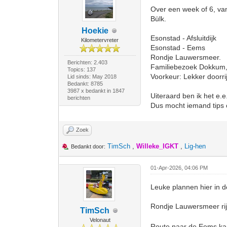
Over een week of 6, va
Bülk.
Hoekie
Esonstad - Afsluitdijk
Kilometervreter
Esonstad - Eems
Rondje Lauwersmeer.
Berichten: 2.403
Familiebezoek Dokkum, 
Topics: 137
Voorkeur: Lekker doorrij
Lid sinds: May 2018
Bedankt: 8785
3987 x bedankt in 1847
Uiteraard ben ik het e.e
berichten
Dus mocht iemand tips o
Zoek
TimSch
,
Willeke_IGKT
,
Lig-hen
Bedankt door:
01-Apr-2026, 04:06 PM
Leuke plannen hier in d
Rondje Lauwersmeer rijd
TimSch
Velonaut
Route naar de Eems kan