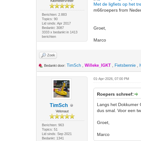
Kilometervreter
Met de ligfiets op het
m66roepers from Nederl
Berichten: 2.883
Topics: 90
Lid sinds: Apr 2017
Groet,
Bedankt: 3087
3333 x bedankt in 1413
berichten
Marco
Zoek
TimSch
,
Willeke_IGKT
,
Fietsbennie
,
Bedankt door:
01-Apr-2026, 07:00 PM
Roepers schreef:
Langs het Dokkumer Gr
TimSch
dus smal. Voor een tw
Velonaut
Groet,
Berichten: 963
Topics: 51
Lid sinds: Sep 2021
Marco
Bedankt: 1341