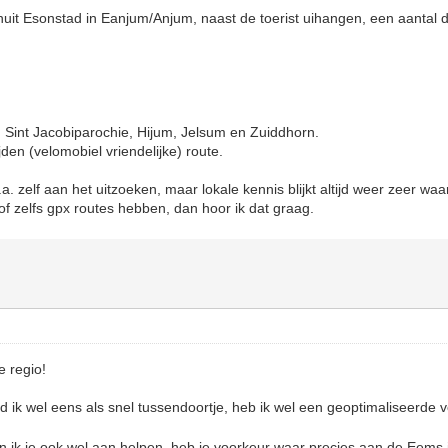
nuit Esonstad in Eanjum/Anjum, naast de toerist uihangen, een aantal
Sint Jacobiparochie, Hijum, Jelsum en Zuiddhorn.
den (velomobiel vriendelijke) route.
.a. zelf aan het uitzoeken, maar lokale kennis blijkt altijd weer zeer waa
f zelfs gpx routes hebben, dan hoor ik dat graag.
e regio!
 ik wel eens als snel tussendoortje, heb ik wel een geoptimaliseerde 
 ik je ook wel aan helpen, heb je voorkeur waar precies aan de Eems 