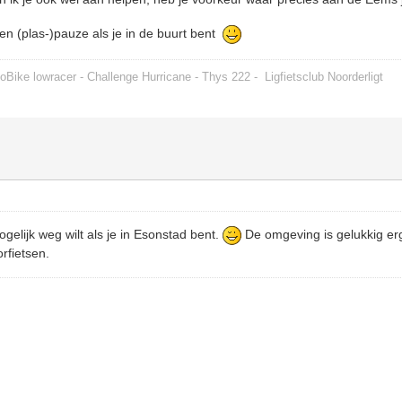
n (plas-)pauze als je in de buurt bent
oBike lowracer - Challenge Hurricane - Thys 222 -
Ligfietsclub Noorderligt
ogelijk weg wilt als je in Esonstad bent.
De omgeving is gelukkig er
orfietsen.