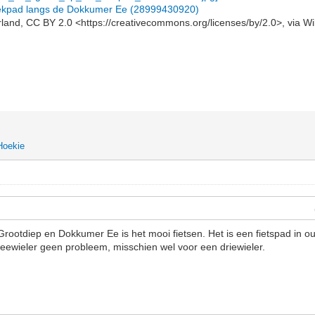
 trekpad langs de Dokkumer Ee (28999430920)
and, CC BY 2.0 <https://creativecommons.org/licenses/by/2.0>, via
Hoekie
ootdiep en Dokkumer Ee is het mooi fietsen. Het is een fietspad in o
eewieler geen probleem, misschien wel voor een driewieler.