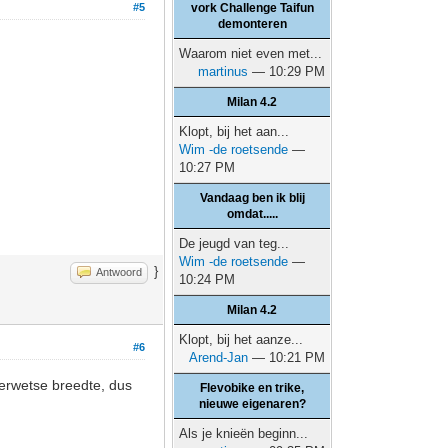
#5
vork Challenge Taifun
demonteren
Waarom niet even met...
martinus
— 10:29 PM
Milan 4.2
Klopt, bij het aan...
Wim -de roetsende
—
10:27 PM
Vandaag ben ik blij
omdat.....
De jeugd van teg...
Wim -de roetsende
—
}
Antwoord
10:24 PM
Milan 4.2
Klopt, bij het aanze...
#6
Arend-Jan
— 10:21 PM
derwetse breedte, dus
Flevobike en trike,
nieuwe eigenaren?
Als je knieën beginn...