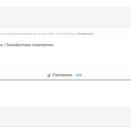
richt is het laatst bewerkt op 01-Apr-2026, 05:40 PM door
Fietsbennie
.)
rne / Sneekermeer meenemen.
gr. Fietsbennie
site