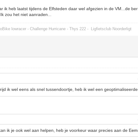
 ik heb laatst tijdens de Elfsteden daar wel afgezien in de VM...de ber
 Ik zou het niet aanraden...
oBike lowracer - Challenge Hurricane - Thys 222 -
Ligfietsclub Noorderligt
jd ik wel eens als snel tussendoortje, heb ik wel een geoptimaliseerd
n ik je ook wel aan helpen, heb je voorkeur waar precies aan de Eems