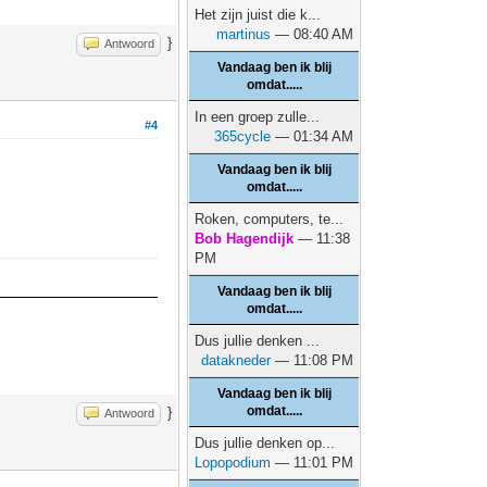
Het zijn juist die k...
martinus
— 08:40 AM
}
Antwoord
Vandaag ben ik blij
omdat.....
In een groep zulle...
#4
365cycle
— 01:34 AM
Vandaag ben ik blij
omdat.....
Roken, computers, te...
Bob Hagendijk
— 11:38
PM
Vandaag ben ik blij
omdat.....
Dus jullie denken ...
datakneder
— 11:08 PM
Vandaag ben ik blij
omdat.....
}
Antwoord
Dus jullie denken op...
Lopopodium
— 11:01 PM