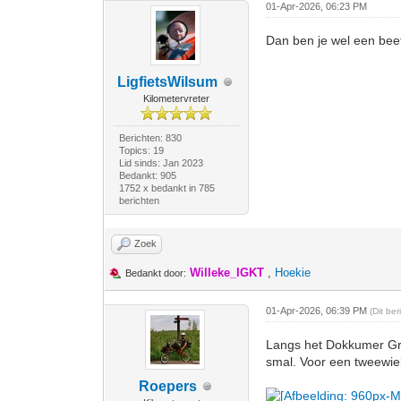
01-Apr-2026, 06:23 PM
Dan ben je wel een beet
LigfietsWilsum
Kilometervreter
Berichten: 830
Topics: 19
Lid sinds: Jan 2023
Bedankt: 905
1752 x bedankt in 785
berichten
Zoek
Willeke_IGKT
,
Hoekie
Bedankt door:
01-Apr-2026, 06:39 PM
(Dit be
Langs het Dokkumer Gro
smal. Voor een tweewiel
Roepers