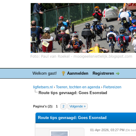
Welkom gast!
Aanmelden
Registreren
ligfietsers.nl
›
Toeren, tochten en agenda
›
Fietsreizen
Route tips gevraagd: Goes Esonstad
0 stemmen - gemiddelde waardering is 0
1
2
3
4
5
Pagina's (2):
1
2
Volgende »
Route tips gevraagd: Goes Esonstad
01-Apr-2026, 03:27 PM
(Dit be