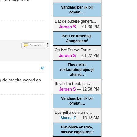
Vandaag ben ik blij
omdat.....
Dat de oudere genera...
Jeroen S
— 01:36 PM
Kort en krachtig:
Aangenaam!
}
Antwoord
Op het Duitse Forum ...
Jeroen S
— 01:22 PM
Flevo-trike
#3
restauratieprojectje
afgero...
g de moeite waard en
Ik vind het ook prac...
Jeroen S
— 12:58 PM
Vandaag ben ik blij
omdat.....
Dus jullie denken o...
Bianca F
— 10:18 AM
Flevobike en trike,
nieuwe eigenaren?