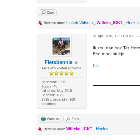
Zoek
LigfietsWilsum
,
Willeke_IGKT
,
Hoekie
Bedankt door:
01-Apr-2026, 05:37 PM
(Dit be
Ik zou dan ook Ter He
Eeg mooi stukje.
Fietsbennie
Klik
Fiets m'n voeten achterna
Berichten: 1.879
Topics: 45
Lid sinds: May 2018
Bedankt: 3123
2715 x bedankt in 989
berichten
Website
Zoek
Willeke_IGKT
,
Hoekie
Bedankt door: