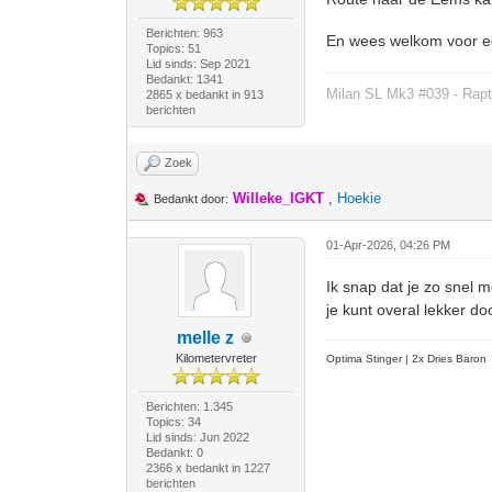
Berichten: 963
En wees welkom voor ee
Topics: 51
Lid sinds: Sep 2021
Bedankt: 1341
Milan SL Mk3 #039 - Rapt
2865 x bedankt in 913
berichten
Zoek
Willeke_IGKT
,
Hoekie
Bedankt door:
01-Apr-2026, 04:26 PM
Ik snap dat je zo snel m
je kunt overal lekker do
melle z
Kilometervreter
Optima Stinger |
2x Dries Baron
Berichten: 1.345
Topics: 34
Lid sinds: Jun 2022
Bedankt: 0
2366 x bedankt in 1227
berichten