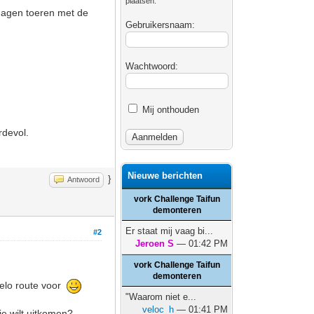
plaatsen.
 dagen toeren met de
Gebruikersnaam:
Wachtwoord:
Mij onthouden
rdevol.
Nieuwe berichten
}
Antwoord
vork Challenge Taifun
demonteren
Er staat mij vaag bi...
#2
Jeroen S
— 01:42 PM
vork Challenge Taifun
demonteren
velo route voor
"Waarom niet e...
veloc_h
— 01:41 PM
je wilt uitkomen?