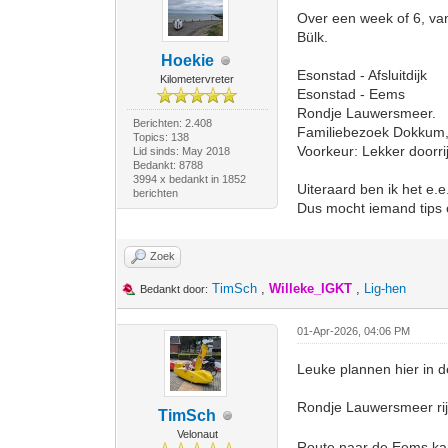
Over een week of 6, va
Bülk.
Hoekie
Esonstad - Afsluitdijk
Kilometervreter
Esonstad - Eems
Rondje Lauwersmeer.
Berichten: 2.408
Familiebezoek Dokkum, 
Topics: 138
Voorkeur: Lekker doorrij
Lid sinds: May 2018
Bedankt: 8788
3994 x bedankt in 1852
Uiteraard ben ik het e.e
berichten
Dus mocht iemand tips o
Zoek
TimSch
,
Willeke_IGKT
,
Lig-hen
Bedankt door:
01-Apr-2026, 04:06 PM
Leuke plannen hier in d
Rondje Lauwersmeer rijd
TimSch
Velonaut
Route naar de Eems kan