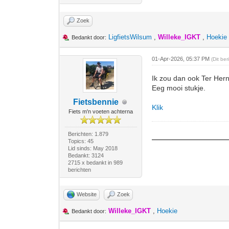
Zoek
LigfietsWilsum
,
Willeke_IGKT
,
Hoekie
Bedankt door:
01-Apr-2026, 05:37 PM
(Dit be
Ik zou dan ook Ter He
Eeg mooi stukje.
Fietsbennie
Klik
Fiets m'n voeten achterna
Berichten: 1.879
Topics: 45
Lid sinds: May 2018
Bedankt: 3124
2715 x bedankt in 989
berichten
Website
Zoek
Willeke_IGKT
,
Hoekie
Bedankt door: