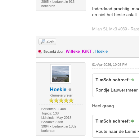
2865 x bedankt in 913
berichten
Inderdaad prachtig, maar
en niet het beste asfalt.
Milan SL Mk3 #039 - Rapt
Zoek
Willeke_IGKT
,
Hoekie
Bedankt door:
01-Apr-2026, 10:03 PM
TimSch schreef:
Hoekie
Rondje Lauwersmeer ri
Kilometervreter
Heel graag
Berichten: 2.408
Topics: 138
Lid sinds: May 2018
TimSch schreef:
Bedankt: 8788
3994 x bedankt in 1852
berichten
Route naar de Eems ka