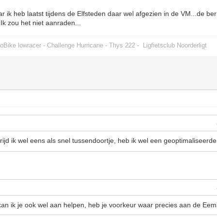
 ik heb laatst tijdens de Elfsteden daar wel afgezien in de VM...de ber
 Ik zou het niet aanraden...
oBike lowracer - Challenge Hurricane - Thys 222 -
Ligfietsclub Noorderligt
jd ik wel eens als snel tussendoortje, heb ik wel een geoptimaliseerd
n ik je ook wel aan helpen, heb je voorkeur waar precies aan de Eems