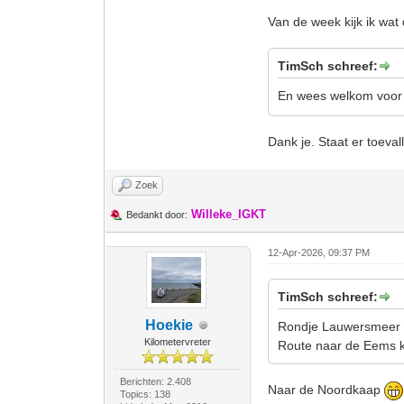
Van de week kijk ik wat 
TimSch schreef:
En wees welkom voor e
Dank je. Staat er toeval
Zoek
Willeke_IGKT
Bedankt door:
12-Apr-2026, 09:37 PM
TimSch schreef:
Hoekie
Rondje Lauwersmeer ri
Kilometervreter
Route naar de Eems ka
Berichten: 2.408
Naar de Noordkaap
Topics: 138