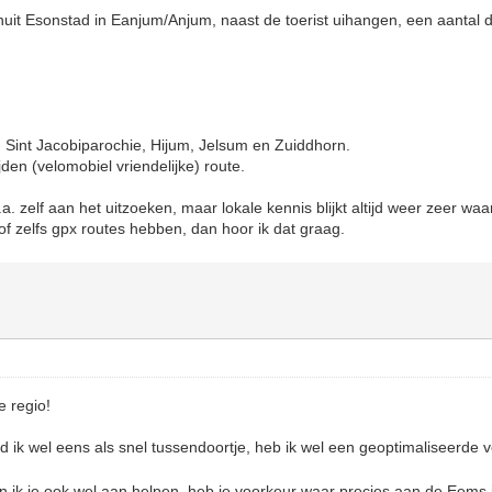
nuit Esonstad in Eanjum/Anjum, naast de toerist uihangen, een aantal
Sint Jacobiparochie, Hijum, Jelsum en Zuiddhorn.
den (velomobiel vriendelijke) route.
.a. zelf aan het uitzoeken, maar lokale kennis blijkt altijd weer zeer waa
f zelfs gpx routes hebben, dan hoor ik dat graag.
e regio!
 ik wel eens als snel tussendoortje, heb ik wel een geoptimaliseerde 
 ik je ook wel aan helpen, heb je voorkeur waar precies aan de Eems 