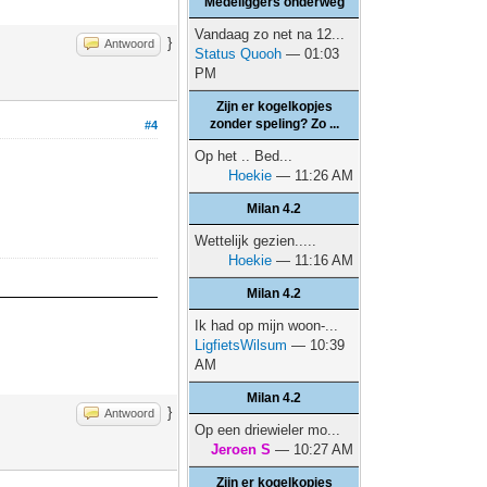
Medeliggers onderweg
Vandaag zo net na 12...
}
Antwoord
Status Quooh
— 01:03
PM
Zijn er kogelkopjes
zonder speling? Zo ...
#4
Op het .. Bed...
Hoekie
— 11:26 AM
Milan 4.2
Wettelijk gezien.....
Hoekie
— 11:16 AM
Milan 4.2
Ik had op mijn woon-...
LigfietsWilsum
— 10:39
AM
Milan 4.2
}
Antwoord
Op een driewieler mo...
Jeroen S
— 10:27 AM
Zijn er kogelkopjes