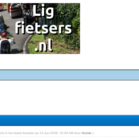
richt is het laatst bewerkt op 13-Jun-2026, 10:50 AM door
Hoekie
.)