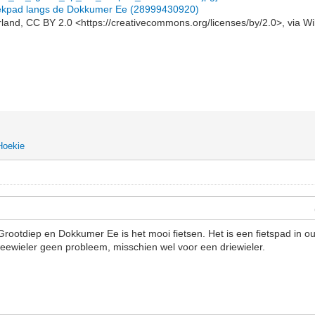
 trekpad langs de Dokkumer Ee (28999430920)
and, CC BY 2.0 <https://creativecommons.org/licenses/by/2.0>, via
Hoekie
ootdiep en Dokkumer Ee is het mooi fietsen. Het is een fietspad in o
eewieler geen probleem, misschien wel voor een driewieler.