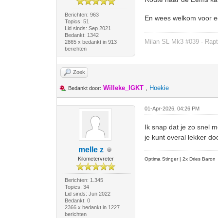
Berichten: 963
En wees welkom voor ee
Topics: 51
Lid sinds: Sep 2021
Bedankt: 1342
Milan SL Mk3 #039 - Rapt
2865 x bedankt in 913
berichten
Zoek
Willeke_IGKT
,
Hoekie
Bedankt door:
01-Apr-2026, 04:26 PM
Ik snap dat je zo snel m
je kunt overal lekker do
melle z
Kilometervreter
Optima Stinger |
2x Dries Baron
Berichten: 1.345
Topics: 34
Lid sinds: Jun 2022
Bedankt: 0
2366 x bedankt in 1227
berichten