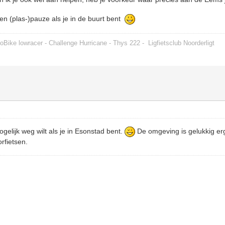
n (plas-)pauze als je in de buurt bent
oBike lowracer - Challenge Hurricane - Thys 222 -
Ligfietsclub Noorderligt
ogelijk weg wilt als je in Esonstad bent.
De omgeving is gelukkig er
orfietsen.