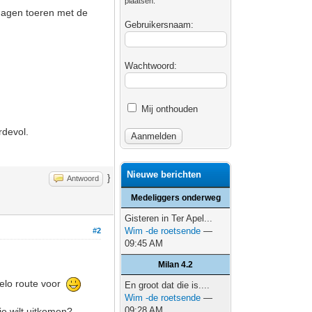
plaatsen.
 dagen toeren met de
Gebruikersnaam:
Wachtwoord:
Mij onthouden
rdevol.
Nieuwe berichten
}
Antwoord
Medeliggers onderweg
Gisteren in Ter Apel...
Wim -de roetsende
—
#2
09:45 AM
Milan 4.2
velo route voor
En groot dat die is....
Wim -de roetsende
—
09:28 AM
je wilt uitkomen?