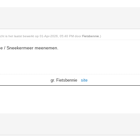
richt is het laatst bewerkt op 01-Apr-2026, 05:40 PM door
Fietsbennie
.)
rne / Sneekermeer meenemen.
gr. Fietsbennie
site