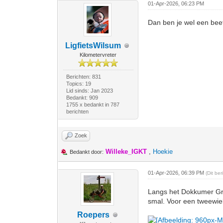
01-Apr-2026, 06:23 PM
Dan ben je wel een beet
LigfietsWilsum
Kilometervreter
Berichten: 831
Topics: 19
Lid sinds: Jan 2023
Bedankt: 909
1755 x bedankt in 787
berichten
Zoek
Willeke_IGKT
,
Hoekie
Bedankt door:
01-Apr-2026, 06:39 PM
(Dit be
Langs het Dokkumer Gro
smal. Voor een tweewiel
Roepers