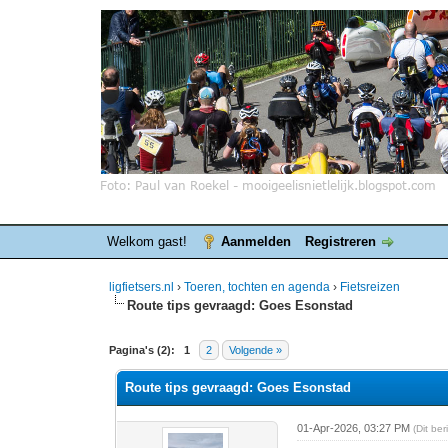
Welkom gast!
Aanmelden
Registreren
ligfietsers.nl
›
Toeren, tochten en agenda
›
Fietsreizen
Route tips gevraagd: Goes Esonstad
0 stemmen - gemiddelde waardering is 0
1
2
3
4
5
Pagina's (2):
1
2
Volgende »
Route tips gevraagd: Goes Esonstad
01-Apr-2026, 03:27 PM
(Dit be