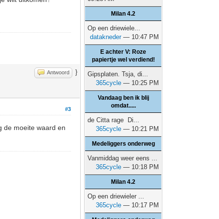
Milan 4.2
Op een driewiele...
datakneder
— 10:47 PM
E achter V: Roze
papiertje wel verdiend!
}
Antwoord
Gipsplaten. Tsja, di...
365cycle
— 10:25 PM
Vandaag ben ik blij
omdat.....
#3
de Citta rage Di...
g de moeite waard en
365cycle
— 10:21 PM
Medeliggers onderweg
Vanmiddag weer eens ...
365cycle
— 10:18 PM
Milan 4.2
Op een driewieler ...
365cycle
— 10:17 PM