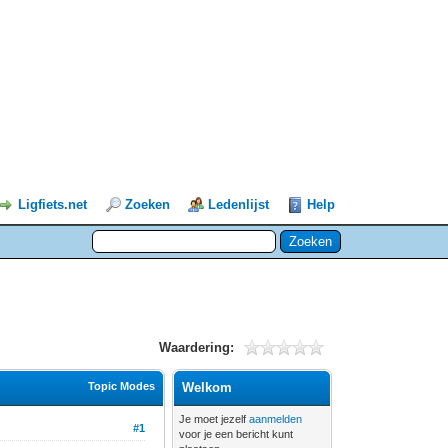
Ligfiets.net
Zoeken
Ledenlijst
Help
Waardering:
Topic Modes
Welkom
Je moet jezelf
aanmelden
#1
voor je een bericht kunt