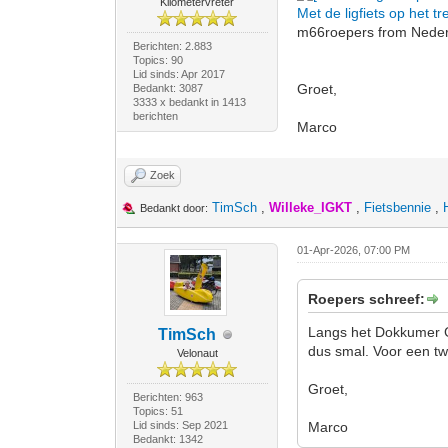
Kilometervreter
Met de ligfiets op het
m66roepers from Nederl
Berichten: 2.883
Topics: 90
Lid sinds: Apr 2017
Groet,
Bedankt: 3087
3333 x bedankt in 1413
berichten
Marco
Zoek
TimSch
,
Willeke_IGKT
,
Fietsbennie
,
Bedankt door:
01-Apr-2026, 07:00 PM
Roepers schreef:
Langs het Dokkumer Gr
TimSch
dus smal. Voor een tw
Velonaut
Groet,
Berichten: 963
Topics: 51
Lid sinds: Sep 2021
Marco
Bedankt: 1342