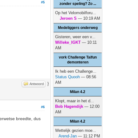
#5
zonder speling? Zo ...
Op het Velomobilforu...
Jeroen S
— 10:19 AM
Medeliggers onderweg
Gisteren, weer een v...
Willeke_IGKT
— 10:11
AM
vork Challenge Taifun
demonteren
Ik heb een Challenge...
Status Quooh
— 08:56
AM
}
Antwoord
Milan 4.2
Klopt, maar in het d...
Bob Hagendijk
— 12:00
#6
AM
derwetse breedte, dus
Milan 4.2
Wettelijk gezien moe...
Arend-Jan
— 11:12 PM