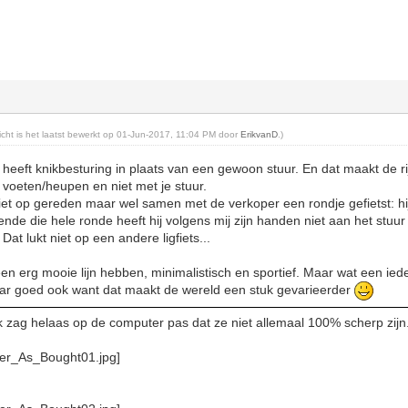
richt is het laatst bewerkt op 01-Jun-2017, 11:04 PM door
ErikvanD
.)
heeft knikbesturing in plaats van een gewoon stuur. En dat maakt de rij
e voeten/heupen en niet met je stuur.
niet op gereden maar wel samen met de verkoper een rondje gefietst: hi
nde die hele ronde heeft hij volgens mij zijn handen niet aan het st
 Dat lukt niet op een andere ligfiets...
 een erg mooie lijn hebben, minimalistisch en sportief. Maar wat een iede
maar goed ook want dat maakt de wereld een stuk gevarieerder
Ik zag helaas op de computer pas dat ze niet allemaal 100% scherp zijn.