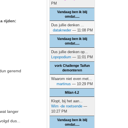
PM
Vandaag ben ik blij
omdat.....
a rijden:
Dus jullie denken ...
datakneder
— 11:08 PM
Vandaag ben ik blij
omdat.....
Dus jullie denken op...
Lopopodium
— 11:01 PM
vork Challenge Taifun
demonteren
g dun geremd
Waarom niet even met...
martinus
— 10:29 PM
Milan 4.2
Klopt, bij het aan...
Wim -de roetsende
—
 wat langer
10:27 PM
Vandaag ben ik blij
olgd dus...
omdat.....