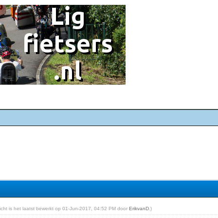
richt is het laatst bewerkt op 01-Jun-2017, 04:52 PM door
ErikvanD
.)