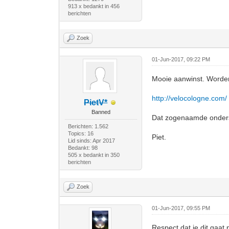
913 x bedankt in 456
berichten
Zoek
01-Jun-2017, 09:22 PM
Mooie aanwinst. Worden 
http://velocologne.com/
PietV*
Banned
Dat zogenaamde onderst
Berichten: 1.562
Topics: 16
Piet.
Lid sinds: Apr 2017
Bedankt: 98
505 x bedankt in 350
berichten
Zoek
01-Jun-2017, 09:55 PM
Respect dat je dit gaat