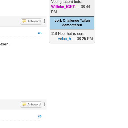
Veel (station) fiets...
Willeke_IGKT
— 08:44
PM
vork Challenge Taifun
}
Antwoord
demonteren
#5
118 Nee, het is een...
veloc_h
— 08:25 PM
etsen.
}
Antwoord
#6