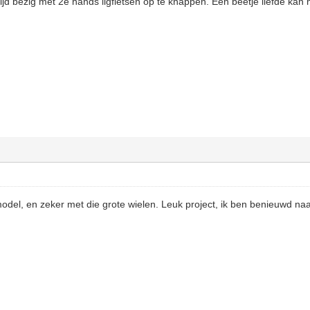
tijd bezig met 2e hands ligfietsen op te knappen. Een beetje liefde kan
odel, en zeker met die grote wielen. Leuk project, ik ben benieuwd naar