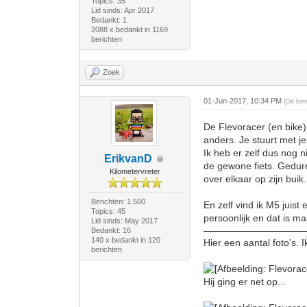
Topics: 35
Lid sinds: Apr 2017
Bedankt: 1
2088 x bedankt in 1169
berichten
Zoek
01-Jun-2017, 10:34 PM
(Dit be
De Flevoracer (en bike) 
anders. Je stuurt met j
Ik heb er zelf dus nog 
ErikvanD
de gewone fiets. Gedure
Kilometervreter
over elkaar op zijn buik.
Berichten: 1.500
En zelf vind ik M5 juist
Topics: 45
persoonlijk en dat is 
Lid sinds: May 2017
Bedankt: 16
140 x bedankt in 120
Hier een aantal foto's. 
berichten
Hij ging er net op...