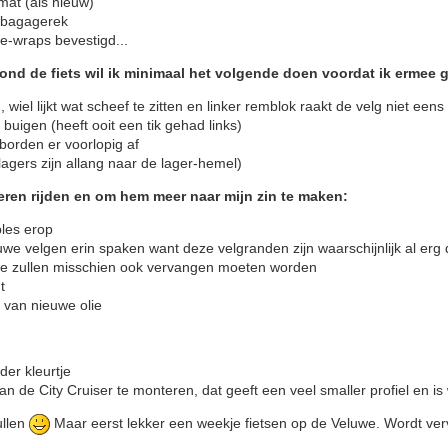
 mat (als nieuw)
.) bagagerek
e-wraps bevestigd...
ond de fiets wil ik minimaal het volgende doen voordat ik ermee g
wiel lijkt wat scheef te zitten en linker remblok raakt de velg niet eens
 buigen (heeft ooit een tik gehad links)
tborden er voorlopig af
agers zijn allang naar de lager-hemel)
leren rijden en om hem meer naar mijn zin te maken:
les erop
euwe velgen erin spaken want deze velgranden zijn waarschijnlijk al er
tte zullen misschien ook vervangen moeten worden
t
van nieuwe olie
er kleurtje
 van de City Cruiser te monteren, dat geeft een veel smaller profiel en is
ullen
Maar eerst lekker een weekje fietsen op de Veluwe. Wordt verv