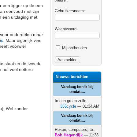
plaatsen.
ar een ligger op de een
Gebruikersnaam:
van eenvoud met zijn
en een uitdaging met
Wachtwoord:
r voor onderdelen maar
ic
. Maar eigenlijk vind
heeft voorwiel
Mij onthouden
te staat en de tweede
n het veel nettere
Nieuwe berichten
Vandaag ben ik blij
omdat.....
In een groep zulle...
365cycle
— 01:34 AM
p). Wel zonder
Vandaag ben ik blij
omdat.....
Roken, computers, te...
Bob Hagendijk
— 11:38