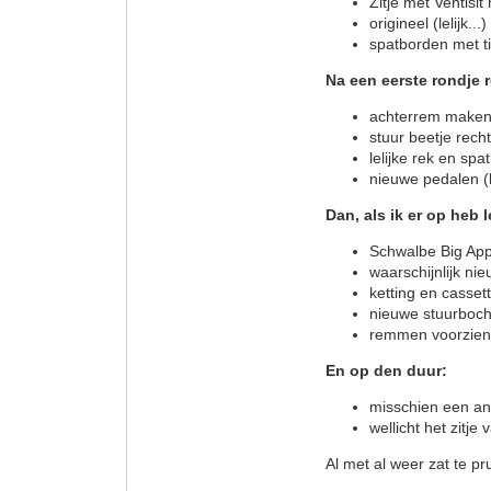
Zitje met Ventisit
origineel (lelijk..
spatborden met ti
Na een eerste rondje r
achterrem maken, 
stuur beetje recht
lelijke rek en spa
nieuwe pedalen (l
Dan, als ik er op heb 
Schwalbe Big App
waarschijnlijk ni
ketting en casse
nieuwe stuurboch
remmen voorzien 
En op den duur:
misschien een and
wellicht het zitje
Al met al weer zat te pr