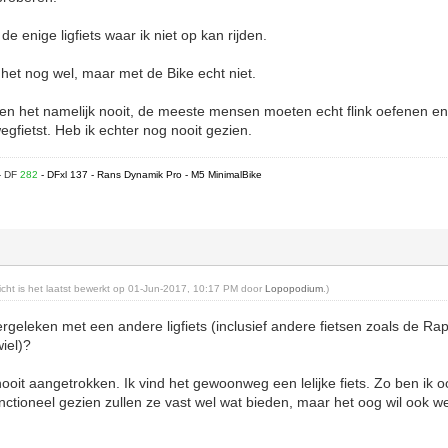
de enige ligfiets waar ik niet op kan rijden.
 het nog wel, maar met de Bike echt niet.
het namelijk nooit, de meeste mensen moeten echt flink oefenen en 
gfietst. Heb ik echter nog nooit gezien.
- DF
282
- DFxl 137 - Rans Dynamik Pro - M5 MinimalBike
richt is het laatst bewerkt op 01-Jun-2017, 10:17 PM door
Lopopodium
.)
ergeleken met een andere ligfiets (inclusief andere fietsen zoals de Ra
iel)?
nooit aangetrokken. Ik vind het gewoonweg een lelijke fiets. Zo ben ik
tioneel gezien zullen ze vast wel wat bieden, maar het oog wil ook we