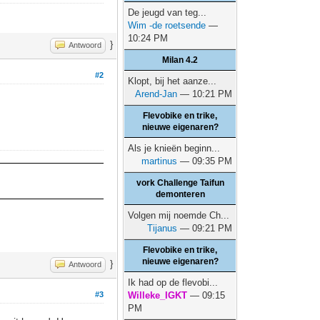
De jeugd van teg...
Wim -de roetsende
—
10:24 PM
}
Antwoord
Milan 4.2
#2
Klopt, bij het aanze...
Arend-Jan
— 10:21 PM
Flevobike en trike,
nieuwe eigenaren?
Als je knieën beginn...
martinus
— 09:35 PM
vork Challenge Taifun
demonteren
Volgen mij noemde Ch...
Tijanus
— 09:21 PM
Flevobike en trike,
nieuwe eigenaren?
}
Antwoord
Ik had op de flevobi...
#3
Willeke_IGKT
— 09:15
PM