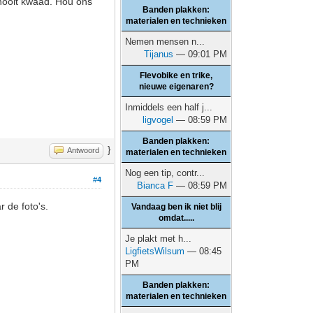
 nooit kwaad. Hou ons
Banden plakken:
materialen en technieken
Nemen mensen n...
Tijanus
— 09:01 PM
Flevobike en trike,
nieuwe eigenaren?
Inmiddels een half j...
ligvogel
— 08:59 PM
Banden plakken:
}
Antwoord
materialen en technieken
Nog een tip, contr...
#4
Bianca F
— 08:59 PM
 de foto's.
Vandaag ben ik niet blij
omdat.....
Je plakt met h...
LigfietsWilsum
— 08:45
PM
Banden plakken:
materialen en technieken