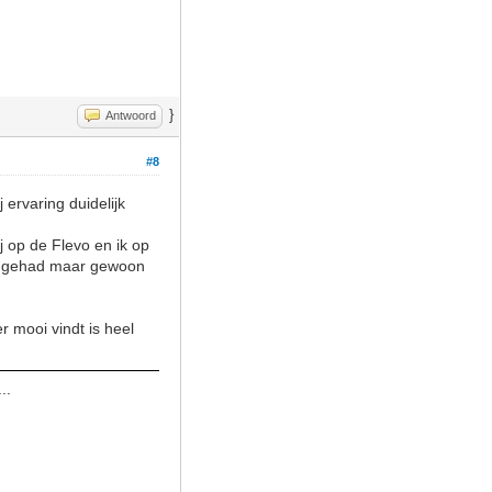
}
Antwoord
#8
 ervaring duidelijk
j op de Flevo en ik op
uur gehad maar gewoon
r mooi vindt is heel
..