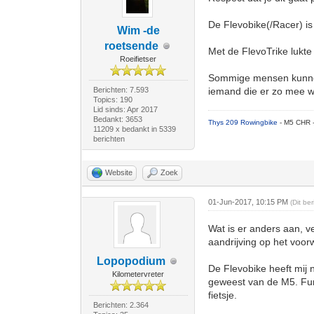
De Flevobike(/Racer) is 
Wim -de
roetsende
Met de FlevoTrike lukte
Roeifietser
Sommige mensen kunnen 
Berichten: 7.593
iemand die er zo mee we
Topics: 190
Lid sinds: Apr 2017
Bedankt: 3653
Thys 209 Rowingbike
- M5 CHR 
11209 x bedankt in 5339
berichten
Website
Zoek
01-Jun-2017, 10:15 PM
(Dit be
Wat is er anders aan, v
aandrijving op het voorw
Lopopodium
De Flevobike heeft mij 
Kilometervreter
geweest van de M5. Func
fietsje.
Berichten: 2.364