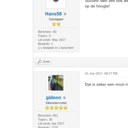
Succes! Ben zelf ook al
op de hoogte!
Hans58
Opstapper
Berichten: 40
Topics: 0
Lid sinds: May 2017
Bedankt: 1
1 x bedankt in 1 berichten
Zoek
01-Jun-2017, 08:27 PM
Dat is zeker een mooi m
gideon
Kilometervreter
Berichten: 851
Topics: 30
Lid sinds: Apr 2017
Bedankt: 1270