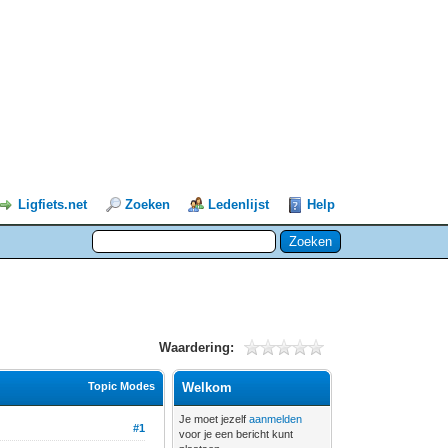
Ligfiets.net
Zoeken
Ledenlijst
Help
Waardering:
Topic Modes
Welkom
Je moet jezelf
aanmelden
#1
voor je een bericht kunt