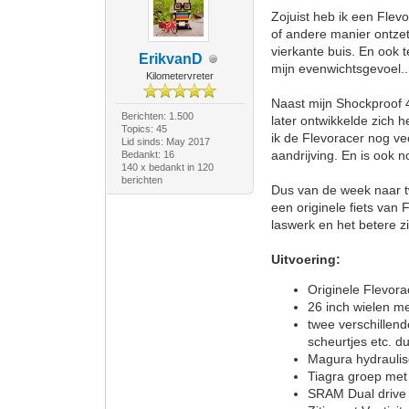
Zojuist heb ik een Flev
of andere manier ontzet
vierkante buis. En ook 
ErikvanD
mijn evenwichtsgevoel..
Kilometervreter
Naast mijn Shockproof 4
Berichten: 1.500
later ontwikkelde zich
Topics: 45
ik de Flevoracer nog ve
Lid sinds: May 2017
aandrijving. En is ook 
Bedankt: 16
140 x bedankt in 120
berichten
Dus van de week naar t
een originele fiets van 
laswerk en het betere zi
Uitvoering:
Originele Flevora
26 inch wielen me
twee verschillen
scheurtjes etc. d
Magura hydrauli
Tiagra groep met
SRAM Dual drive 