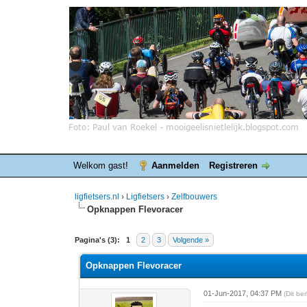
Welkom gast!
Aanmelden
Registreren
ligfietsers.nl
›
Ligfietsers
›
Zelfbouwers
Opknappen Flevoracer
0 stemmen - gemiddelde waardering is 0
1
2
3
4
5
Pagina's (3):
1
2
3
Volgende »
Opknappen Flevoracer
01-Jun-2017, 04:37 PM
(Dit be