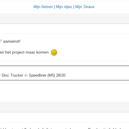
Mijn fietsen
|
Mijn ritjes
|
Mijn Strava
e" aanwinst!
van het project maar komen.
y Disc Trucker -/- Speedliner (M5) 28/20