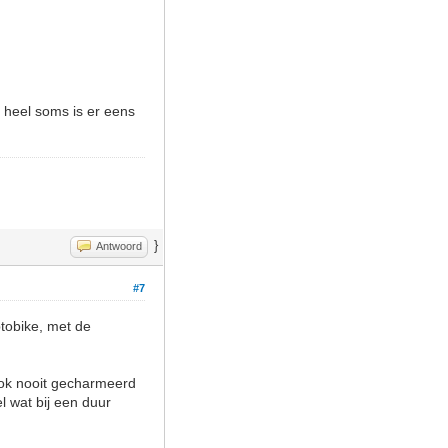
heel soms is er eens
}
Antwoord
#7
ptobike, met de
 ook nooit gecharmeerd
l wat bij een duur