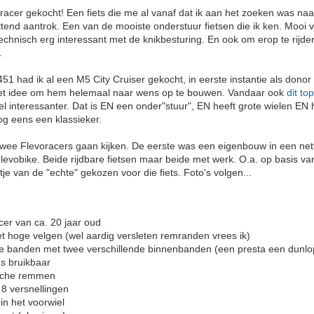
oracer gekocht! Een fiets die me al vanaf dat ik aan het zoeken was na
tend aantrok. Een van de mooiste onderstuur fietsen die ik ken. Mooi 
technisch erg interessant met de knikbesturing. En ook om erop te rijd
.
51 had ik al een M5 City Cruiser gekocht, in eerste instantie als dono
 het idee om hem helemaal naar wens op te bouwen. Vandaar ook
dit top
el interessanter. Dat is EN een onder"stuur", EN heeft grote wielen EN 
nog eens een klassieker.
wee Flevoracers gaan kijken. De eerste was een eigenbouw in een net
Flevobike. Beide rijdbare fietsen maar beide met werk. O.a. op basis va
tje van de "echte" gekozen voor die fiets. Foto's volgen...
cer van ca. 20 jaar oud
t hoge velgen (wel aardig versleten remranden vrees ik)
de banden met twee verschillende binnenbanden (een presta een dunlo
us bruikbaar
sche remmen
 8 versnellingen
in het voorwiel