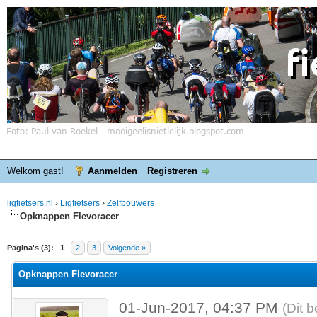
Welkom gast!
Aanmelden
Registreren
ligfietsers.nl
›
Ligfietsers
›
Zelfbouwers
Opknappen Flevoracer
elde waardering is 0
Pagina's (3):
1
2
3
Volgende »
Opknappen Flevoracer
01-Jun-2017, 04:37 PM
(Dit 