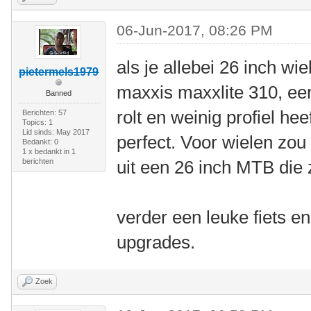
06-Jun-2017, 08:26 PM
als je allebei 26 inch wi
pietermels1979
maxxis maxxlite 310, ee
Banned
rolt en weinig profiel he
Berichten: 57
Topics: 1
Lid sinds: May 2017
perfect. Voor wielen zou 
Bedankt: 0
1 x bedankt in 1
berichten
uit een 26 inch MTB die z
verder een leuke fiets e
upgrades.
Zoek