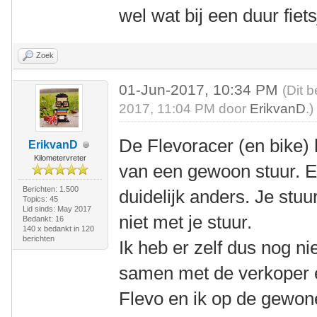
wel wat bij een duur fiets
Zoek
01-Jun-2017, 10:34 PM
(Dit 
2017, 11:04 PM door
ErikvanD
.)
De Flevoracer (en bike) h
ErikvanD
Kilometervreter
van een gewoon stuur. En
Berichten: 1.500
duidelijk anders. Je stu
Topics: 45
Lid sinds: May 2017
niet met je stuur.
Bedankt: 16
140 x bedankt in 120
berichten
Ik heb er zelf dus nog n
samen met de verkoper ee
Flevo en ik op de gewone