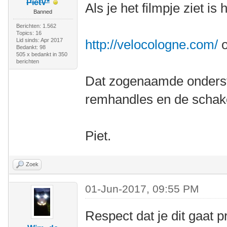
PietV*
Als je het filmpje ziet is
Banned
Berichten: 1.562
Topics: 16
Lid sinds: Apr 2017
http://velocologne.com/
o
Bedankt: 98
505 x bedankt in 350
berichten
Dat zogenaamde onderstu
remhandles en de schakel
Piet.
Zoek
01-Jun-2017, 09:55 PM
Respect dat je dit gaat 