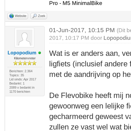
Pro - M5 MinimalBike
Website
Zoek
01-Jun-2017, 10:15 PM
(Dit 
2017, 10:17 PM door
Lopopodi
Wat is er anders aan, v
Lopopodium
Kilometervreter
ligfiets (inclusief ander
Berichten: 2.364
met de aandrijving op he
Topics: 35
Lid sinds: Apr 2017
Bedankt: 1
2089 x bedankt in
1170 berichten
De Flevobike heeft mij n
gewoonweg een lelijke fi
gecharmeerd geweest va
zullen ze vast wel wat b