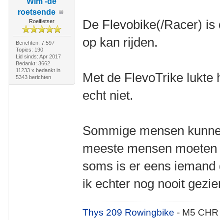
Wim -de
roetsende
De Flevobike(/Racer) is d
Roeifietser
op kan rijden.
Berichten: 7.597
Topics: 190
Lid sinds: Apr 2017
Bedankt: 3662
11233 x bedankt in
Met de FlevoTrike lukte
5343 berichten
echt niet.
Sommige mensen kunnen 
meeste mensen moeten ec
soms is er eens iemand 
ik echter nog nooit gezie
Thys 209 Rowingbike
- M5 CHR