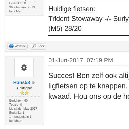
Bedankt: 58
Huidige fietsen:
96 x bedankt in 73
berichten
Trident Stowaway -/- Surly
(M5) 28/20
Website
Zoek
01-Jun-2017, 07:19 PM
Succes! Ben zelf ook alt
Hans58
ligfietsen op te knappen.
Opstapper
kwaad. Hou ons op de h
Berichten: 40
Topics: 0
Lid sinds: May 2017
Bedankt: 1
1 x bedankt in 1
berichten