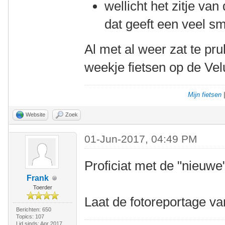
wellicht het zitje va
dat geeft een veel sma
Al met al weer zat te pru
weekje fietsen op de Vel
Mijn fietsen
Website
Zoek
01-Jun-2017, 04:49 PM
Proficiat met de "nieuwe
Frank
Toerder
Laat de fotoreportage v
Berichten: 650
Topics: 107
Lid sinds: Apr 2017