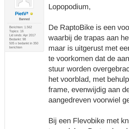
Lopopodium,
PietV*
Banned
De RaptoBike is een voo
Berichten: 1.562
Topics: 16
Lid sinds: Apr 2017
waarbij de trapas aan he
Bedankt: 98
505 x bedankt in 350
maar is uitgerust met ee
berichten
te voorkomen dat de aand
stuur worden overgebrach
het voorblad, met behulp
frame, evenwijdig aan d
aangedreven voorwiel ge
Bij een Flevobike met kn