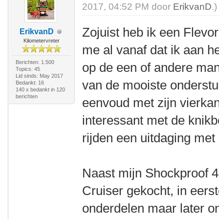
2017, 04:52 PM door
ErikvanD
.)
Zojuist heb ik een Flevor
ErikvanD
Kilometervreter
me al vanaf dat ik aan h
Berichten: 1.500
op de een of andere man
Topics: 45
Lid sinds: May 2017
van de mooiste onderstuu
Bedankt: 16
140 x bedankt in 120
berichten
eenvoud met zijn vierkan
interessant met de knikb
rijden een uitdaging met
Naast mijn Shockproof 4
Cruiser gekocht, in eerst
onderdelen maar later o