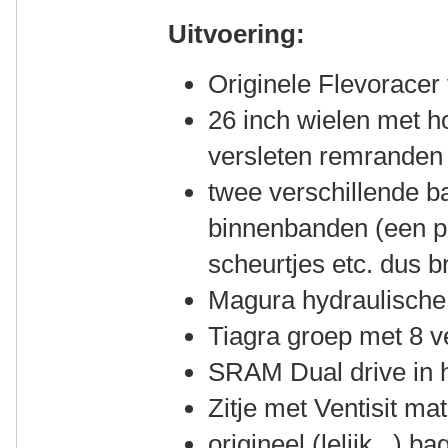
Uitvoering:
Originele Flevoracer 
26 inch wielen met h
versleten remranden 
twee verschillende b
binnenbanden (een p
scheurtjes etc. dus b
Magura hydraulisch
Tiagra groep met 8 v
SRAM Dual drive in h
Zitje met Ventisit ma
origineel (lelijk...) b