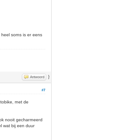
heel soms is er eens
}
Antwoord
#7
ptobike, met de
 ook nooit gecharmeerd
l wat bij een duur