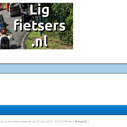
richt is het laatst bewerkt op 01-Jun-2017, 04:52 PM door
ErikvanD
.)