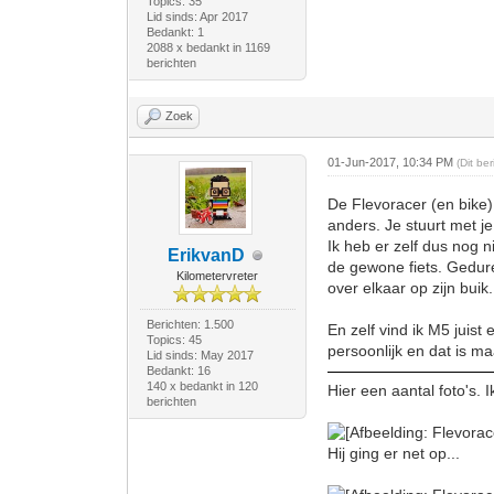
Topics: 35
Lid sinds: Apr 2017
Bedankt: 1
2088 x bedankt in 1169
berichten
Zoek
01-Jun-2017, 10:34 PM
(Dit be
De Flevoracer (en bike) 
anders. Je stuurt met j
Ik heb er zelf dus nog 
ErikvanD
de gewone fiets. Gedure
Kilometervreter
over elkaar op zijn buik.
Berichten: 1.500
En zelf vind ik M5 juist
Topics: 45
persoonlijk en dat is 
Lid sinds: May 2017
Bedankt: 16
140 x bedankt in 120
Hier een aantal foto's. 
berichten
Hij ging er net op...