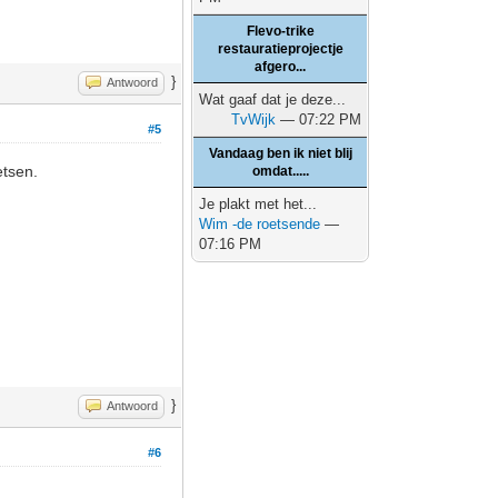
Flevo-trike
restauratieprojectje
afgero...
}
Antwoord
Wat gaaf dat je deze...
TvWijk
— 07:22 PM
#5
Vandaag ben ik niet blij
etsen.
omdat.....
Je plakt met het...
Wim -de roetsende
—
07:16 PM
}
Antwoord
#6