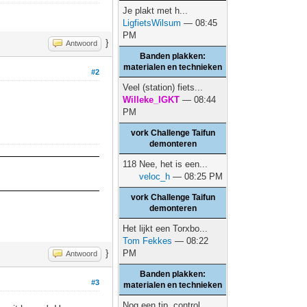
Je plakt met h...
LigfietsWilsum
— 08:45
PM
}
Antwoord
Banden plakken:
materialen en technieken
#2
Veel (station) fiets...
Willeke_IGKT
— 08:44
PM
vork Challenge Taifun
demonteren
118 Nee, het is een...
veloc_h
— 08:25 PM
vork Challenge Taifun
demonteren
Het lijkt een Torxbo...
Tom Fekkes
— 08:22
}
PM
Antwoord
Banden plakken:
#3
materialen en technieken
Nog een tip, control...