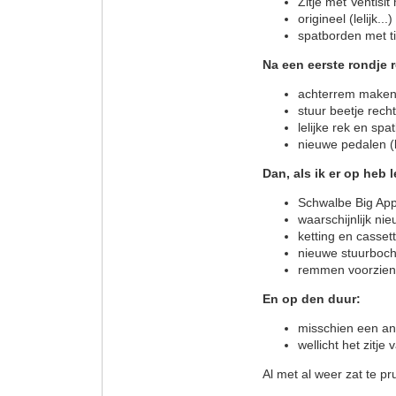
Zitje met Ventisit
origineel (lelijk..
spatborden met ti
Na een eerste rondje r
achterrem maken, 
stuur beetje recht
lelijke rek en spa
nieuwe pedalen (l
Dan, als ik er op heb 
Schwalbe Big App
waarschijnlijk ni
ketting en casse
nieuwe stuurboch
remmen voorzien 
En op den duur:
misschien een and
wellicht het zitje
Al met al weer zat te pr