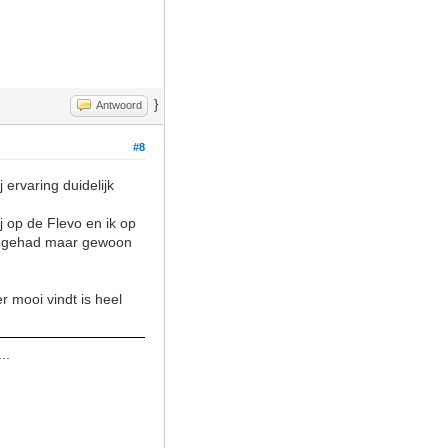
}
Antwoord
#8
 ervaring duidelijk
j op de Flevo en ik op
uur gehad maar gewoon
r mooi vindt is heel
..