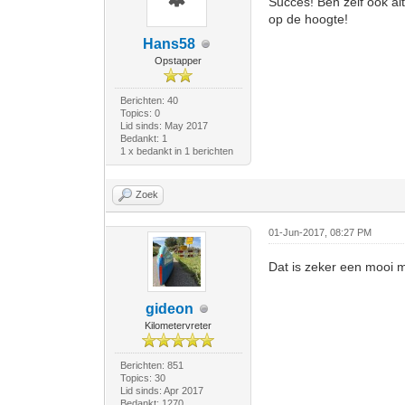
Succes! Ben zelf ook al
op de hoogte!
Hans58
Opstapper
Berichten: 40
Topics: 0
Lid sinds: May 2017
Bedankt: 1
1 x bedankt in 1 berichten
Zoek
01-Jun-2017, 08:27 PM
Dat is zeker een mooi m
gideon
Kilometervreter
Berichten: 851
Topics: 30
Lid sinds: Apr 2017
Bedankt: 1270