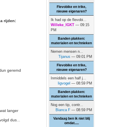
Flevobike en trike,
nieuwe eigenaren?
Ik had op de flevobi...
a rijden:
Willeke_IGKT
— 09:15
PM
Banden plakken:
materialen en technieken
Nemen mensen n...
Tijanus
— 09:01 PM
Flevobike en trike,
nieuwe eigenaren?
g dun geremd
Inmiddels een half j...
ligvogel
— 08:59 PM
Banden plakken:
materialen en technieken
Nog een tip, contr...
Bianca F
— 08:59 PM
 wat langer
Vandaag ben ik niet blij
olgd dus...
omdat.....