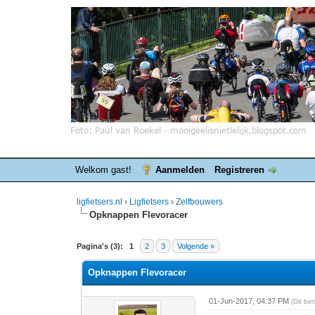
Welkom gast!
Aanmelden
Registreren
ligfietsers.nl
›
Ligfietsers
›
Zelfbouwers
Opknappen Flevoracer
0 stemmen - gemiddelde waardering is 0
1
2
3
4
5
Pagina's (3):
1
2
3
Volgende »
Opknappen Flevoracer
01-Jun-2017, 04:37 PM
(Dit be