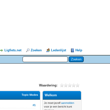
Ligfiets.net
Zoeken
Ledenlijst
Help
Waardering:
Topic Modes
Welkom
Je moet jezelf
aanmelden
#1
voor je een bericht kunt