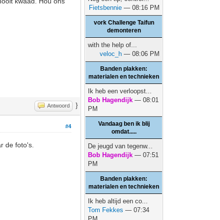
 nooit kwaad. Hou ons
Fietsbennie
— 08:16 PM
vork Challenge Taifun
demonteren
with the help of...
veloc_h
— 08:06 PM
Banden plakken:
materialen en technieken
Ik heb een verloopst...
Bob Hagendijk
— 08:01
}
Antwoord
PM
Vandaag ben ik blij
#4
omdat.....
 de foto's.
De jeugd van tegenw...
Bob Hagendijk
— 07:51
PM
Banden plakken:
materialen en technieken
Ik heb altijd een co...
Tom Fekkes
— 07:34
PM