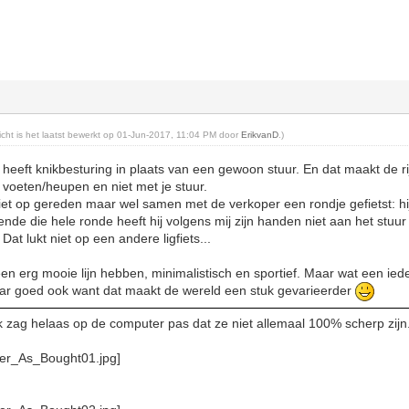
richt is het laatst bewerkt op 01-Jun-2017, 11:04 PM door
ErikvanD
.)
heeft knikbesturing in plaats van een gewoon stuur. En dat maakt de rij
e voeten/heupen en niet met je stuur.
niet op gereden maar wel samen met de verkoper een rondje gefietst: hi
nde die hele ronde heeft hij volgens mij zijn handen niet aan het st
 Dat lukt niet op een andere ligfiets...
 een erg mooie lijn hebben, minimalistisch en sportief. Maar wat een iede
maar goed ook want dat maakt de wereld een stuk gevarieerder
Ik zag helaas op de computer pas dat ze niet allemaal 100% scherp zijn.