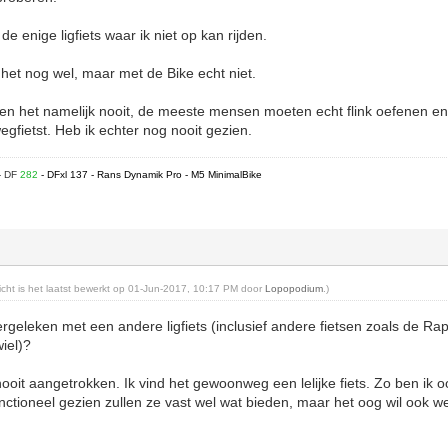
de enige ligfiets waar ik niet op kan rijden.
 het nog wel, maar met de Bike echt niet.
het namelijk nooit, de meeste mensen moeten echt flink oefenen en 
gfietst. Heb ik echter nog nooit gezien.
- DF
282
- DFxl 137 - Rans Dynamik Pro - M5 MinimalBike
richt is het laatst bewerkt op 01-Jun-2017, 10:17 PM door
Lopopodium
.)
ergeleken met een andere ligfiets (inclusief andere fietsen zoals de Ra
iel)?
nooit aangetrokken. Ik vind het gewoonweg een lelijke fiets. Zo ben ik
tioneel gezien zullen ze vast wel wat bieden, maar het oog wil ook we