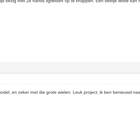
tijd bezig met 2e hands ligfietsen op te knappen. Een beetje liefde kan
odel, en zeker met die grote wielen. Leuk project, ik ben benieuwd naar