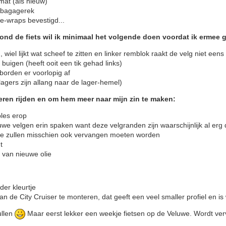
 mat (als nieuw)
.) bagagerek
e-wraps bevestigd...
ond de fiets wil ik minimaal het volgende doen voordat ik ermee g
wiel lijkt wat scheef te zitten en linker remblok raakt de velg niet eens
 buigen (heeft ooit een tik gehad links)
tborden er voorlopig af
agers zijn allang naar de lager-hemel)
leren rijden en om hem meer naar mijn zin te maken:
les erop
euwe velgen erin spaken want deze velgranden zijn waarschijnlijk al er
tte zullen misschien ook vervangen moeten worden
t
van nieuwe olie
er kleurtje
 van de City Cruiser te monteren, dat geeft een veel smaller profiel en is
ullen
Maar eerst lekker een weekje fietsen op de Veluwe. Wordt verv