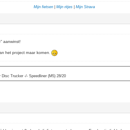
Mijn fietsen
|
Mijn ritjes
|
Mijn Strava
e" aanwinst!
van het project maar komen.
y Disc Trucker -/- Speedliner (M5) 28/20