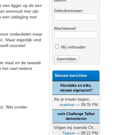
plaatsen.
ar een ligger op de een
Gebruikersnaam:
van eenvoud met zijn
en een uitdaging met
Wachtwoord:
r voor onderdelen maar
ic
. Maar eigenlijk vind
heeft voorwiel
Mij onthouden
te staat en de tweede
n het veel nettere
Nieuwe berichten
Flevobike en trike,
nieuwe eigenaren?
Als je knieën beginn...
martinus
— 09:35 PM
p). Wel zonder
vork Challenge Taifun
demonteren
Volgen mij noemde Ch...
Tijanus
— 09:21 PM