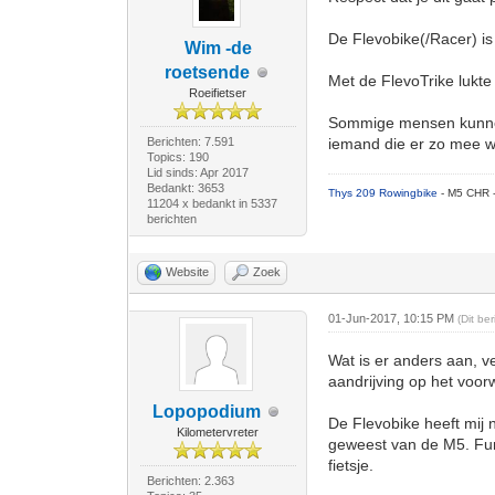
De Flevobike(/Racer) is 
Wim -de
roetsende
Met de FlevoTrike lukte
Roeifietser
Sommige mensen kunnen 
Berichten: 7.591
iemand die er zo mee we
Topics: 190
Lid sinds: Apr 2017
Bedankt: 3653
Thys 209 Rowingbike
- M5 CHR 
11204 x bedankt in 5337
berichten
Website
Zoek
01-Jun-2017, 10:15 PM
(Dit be
Wat is er anders aan, v
aandrijving op het voorw
Lopopodium
De Flevobike heeft mij 
Kilometervreter
geweest van de M5. Func
fietsje.
Berichten: 2.363