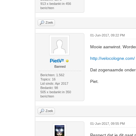
913 x bedankt in 456
berichten
Zoek
01-Jun-2017, 09:22 PM
Mooie aanwinst. Worden 
http://velocologne.com/
PietV*
Banned
Dat zogenaamde onderst
Berichten: 1.562
Topics: 16
Piet.
Lid sinds: Apr 2017
Bedankt: 98
505 x bedankt in 350
berichten
Zoek
01-Jun-2017, 09:55 PM
Respect dat je dit gaat