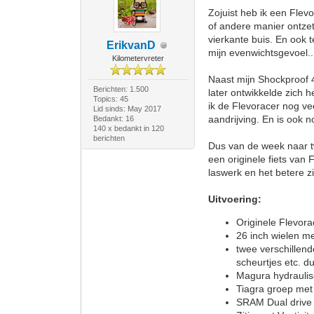
Zojuist heb ik een Flev
of andere manier ontzet
vierkante buis. En ook 
ErikvanD
mijn evenwichtsgevoel..
Kilometervreter
Naast mijn Shockproof 4
Berichten: 1.500
later ontwikkelde zich
Topics: 45
ik de Flevoracer nog ve
Lid sinds: May 2017
aandrijving. En is ook 
Bedankt: 16
140 x bedankt in 120
berichten
Dus van de week naar t
een originele fiets van 
laswerk en het betere zi
Uitvoering:
Originele Flevora
26 inch wielen me
twee verschillen
scheurtjes etc. d
Magura hydrauli
Tiagra groep met
SRAM Dual drive 