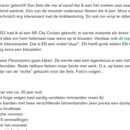
oracer gekocht! Een fiets die me al vanaf dat ik aan het zoeken was na
tend aantrok. Een van de mooiste onderstuur fietsen die ik ken. Mooi 
technisch erg interessant met de knikbesturing. En ook om erop te rijd
.
51 had ik al een M5 City Cruiser gekocht, in eerste instantie als dono
 het idee om hem helemaal naar wens op te bouwen. Vandaar ook
dit top
el interessanter. Dat is EN een onder"stuur", EN heeft grote wielen EN 
nog eens een klassieker.
wee Flevoracers gaan kijken. De eerste was een eigenbouw in een net
Flevobike. Beide rijdbare fietsen maar beide met werk. O.a. op basis va
tje van de "echte" gekozen voor die fiets. Foto's volgen...
cer van ca. 20 jaar oud
t hoge velgen (wel aardig versleten remranden vrees ik)
de banden met twee verschillende binnenbanden (een presta een dunlo
us bruikbaar
sche remmen
 8 versnellingen
in het voorwiel