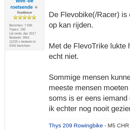
Wim -de
roetsende
De Flevobike(/Racer) is d
Roeifietser
op kan rijden.
Berichten: 7.596
Topics: 190
Lid sinds: Apr 2017
Bedankt: 3661
11225 x bedankt in
Met de FlevoTrike lukte
5342 berichten
echt niet.
Sommige mensen kunnen 
meeste mensen moeten ec
soms is er eens iemand 
ik echter nog nooit gezie
Thys 209 Rowingbike
- M5 CHR