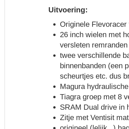
Uitvoering:
Originele Flevoracer 
26 inch wielen met h
versleten remranden 
twee verschillende b
binnenbanden (een p
scheurtjes etc. dus b
Magura hydraulisch
Tiagra groep met 8 v
SRAM Dual drive in h
Zitje met Ventisit ma
origineel (lelijk...) b