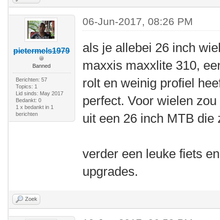
06-Jun-2017, 08:26 PM
als je allebei 26 inch wi
pietermels1979
maxxis maxxlite 310, ee
Banned
rolt en weinig profiel he
Berichten: 57
Topics: 1
Lid sinds: May 2017
perfect. Voor wielen zou 
Bedankt: 0
1 x bedankt in 1
berichten
uit een 26 inch MTB die z
verder een leuke fiets e
upgrades.
Zoek