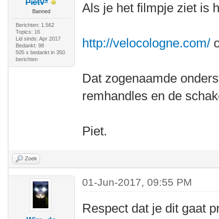
PietV*
Als je het filmpje ziet is
Banned
Berichten: 1.562
Topics: 16
Lid sinds: Apr 2017
http://velocologne.com/
o
Bedankt: 98
505 x bedankt in 350
berichten
Dat zogenaamde onderstu
remhandles en de schakel
Piet.
Zoek
01-Jun-2017, 09:55 PM
Respect dat je dit gaat 