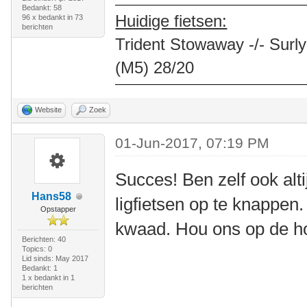
Bedankt: 58
Huidige fietsen:
96 x bedankt in 73
berichten
Trident Stowaway -/- Surly
(M5) 28/20
Website
Zoek
01-Jun-2017, 07:19 PM
Succes! Ben zelf ook alt
Hans58
ligfietsen op te knappen.
Opstapper
kwaad. Hou ons op de h
Berichten: 40
Topics: 0
Lid sinds: May 2017
Bedankt: 1
1 x bedankt in 1
berichten