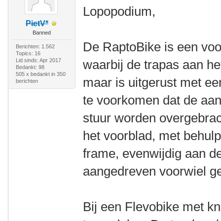
Lopopodium,
PietV*
Banned
De RaptoBike is een voo
Berichten: 1.562
Topics: 16
Lid sinds: Apr 2017
waarbij de trapas aan he
Bedankt: 98
505 x bedankt in 350
maar is uitgerust met ee
berichten
te voorkomen dat de aand
stuur worden overgebrach
het voorblad, met behulp
frame, evenwijdig aan d
aangedreven voorwiel ge
Bij een Flevobike met kn