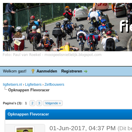
Welkom gast!
Aanmelden
Registreren
ligfietsers.nl
›
Ligfietsers
›
Zelfbouwers
Opknappen Flevoracer
elde waardering is 0
Pagina's (3):
1
2
3
Volgende »
Opknappen Flevoracer
01-Jun-2017, 04:37 PM
(Dit 