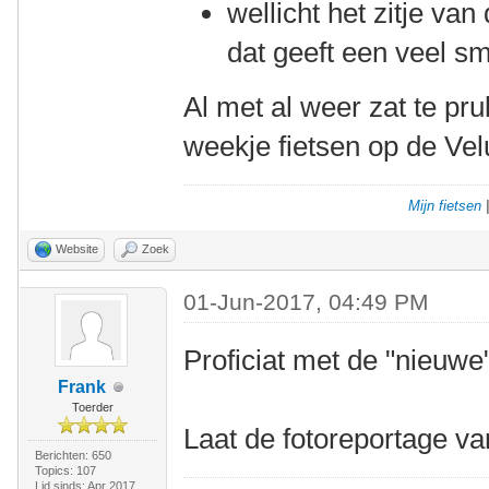
wellicht het zitje va
dat geeft een veel sma
Al met al weer zat te pru
weekje fietsen op de Vel
Mijn fietsen
Website
Zoek
01-Jun-2017, 04:49 PM
Proficiat met de "nieuwe
Frank
Toerder
Laat de fotoreportage v
Berichten: 650
Topics: 107
Lid sinds: Apr 2017