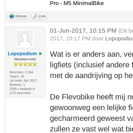
Pro - M5 MinimalBike
Website
Zoek
01-Jun-2017, 10:15 PM
(Dit 
2017, 10:17 PM door
Lopopodi
Wat is er anders aan, v
Lopopodium
Kilometervreter
ligfiets (inclusief ander
Berichten: 2.364
met de aandrijving op he
Topics: 35
Lid sinds: Apr 2017
Bedankt: 1
2089 x bedankt in
1170 berichten
De Flevobike heeft mij n
gewoonweg een lelijke fi
gecharmeerd geweest va
zullen ze vast wel wat b