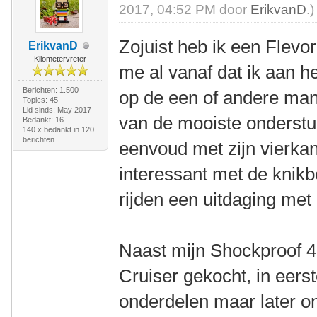
2017, 04:52 PM door
ErikvanD
.)
Zojuist heb ik een Flevor
ErikvanD
Kilometervreter
me al vanaf dat ik aan h
Berichten: 1.500
op de een of andere man
Topics: 45
Lid sinds: May 2017
van de mooiste onderstuu
Bedankt: 16
140 x bedankt in 120
berichten
eenvoud met zijn vierkan
interessant met de knikb
rijden een uitdaging met
Naast mijn Shockproof 4
Cruiser gekocht, in eerst
onderdelen maar later o