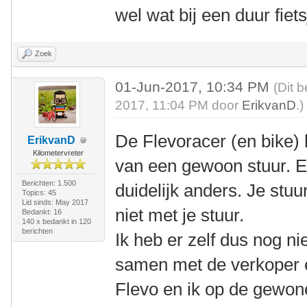
wel wat bij een duur fiets
Zoek
01-Jun-2017, 10:34 PM
(Dit 
2017, 11:04 PM door
ErikvanD
.)
De Flevoracer (en bike) h
ErikvanD
Kilometervreter
van een gewoon stuur. En
Berichten: 1.500
duidelijk anders. Je stu
Topics: 45
Lid sinds: May 2017
niet met je stuur.
Bedankt: 16
140 x bedankt in 120
berichten
Ik heb er zelf dus nog n
samen met de verkoper ee
Flevo en ik op de gewone