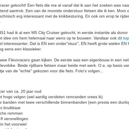
oracer gekocht! Een fiets die me al vanaf dat ik aan het zoeken was na
tend aantrok. Een van de mooiste onderstuur fietsen die ik ken. Mooi 
technisch erg interessant met de knikbesturing. En ook om erop te rijd
.
51 had ik al een M5 City Cruiser gekocht, in eerste instantie als dono
 het idee om hem helemaal naar wens op te bouwen. Vandaar ook
dit top
el interessanter. Dat is EN een onder"stuur", EN heeft grote wielen EN 
nog eens een klassieker.
wee Flevoracers gaan kijken. De eerste was een eigenbouw in een net
Flevobike. Beide rijdbare fietsen maar beide met werk. O.a. op basis va
tje van de "echte" gekozen voor die fiets. Foto's volgen...
cer van ca. 20 jaar oud
t hoge velgen (wel aardig versleten remranden vrees ik)
de banden met twee verschillende binnenbanden (een presta een dunlo
us bruikbaar
sche remmen
 8 versnellingen
in het voorwiel