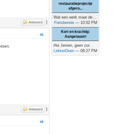
restauratieprojectje
afgero...
Wat een werk maar de...
}
Antwoord
Fietsbennie
— 10:02 PM
Kort en krachtig:
#5
Aangenaam!
Hoi Jeroen, geen zor...
etsen.
LekkerDoen
— 08:27 PM
}
Antwoord
#6