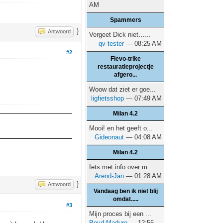
AM
Spammers
}
Antwoord
Vergeet Dick niet…...
qv-tester
— 08:25 AM
#2
Flevo-trike
restauratieprojectje
afgero...
Woow dat ziet er goe...
ligfietsshop
— 07:49 AM
Milan 4.2
Mooi! en het geeft o...
Gideonaut
— 04:08 AM
Milan 4.2
Iets met info over m...
Arend-Jan
— 01:28 AM
}
Antwoord
Vandaag ben ik niet blij
omdat.....
#3
Mijn proces bij een ...
Boyd Maduro
— 12:55