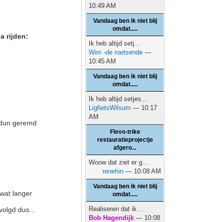
10:49 AM
Vandaag ben ik niet blij
omdat.....
a rijden:
Ik heb altijd setj...
Wim -de roetsende
—
10:45 AM
Vandaag ben ik niet blij
omdat.....
Ik heb altijd setjes...
LigfietsWilsum
— 10:17
AM
g dun geremd
Flevo-trike
restauratieprojectje
afgero...
Woow dat ziet er g...
renehin
— 10:08 AM
Vandaag ben ik niet blij
 wat langer
omdat.....
Realiseren dat ik ...
olgd dus...
Bob Hagendijk
— 10:08