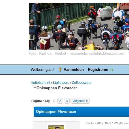
Welkom gast!
Aanmelden
Registreren
ligfietsers.nl
›
Ligfietsers
›
Zelfbouwers
Opknappen Flevoracer
0 stemmen - gemiddelde waardering is 0
1
2
3
4
5
Pagina's (3):
1
2
3
Volgende »
Opknappen Flevoracer
01-Jun-2017, 04:37 PM
(Dit be