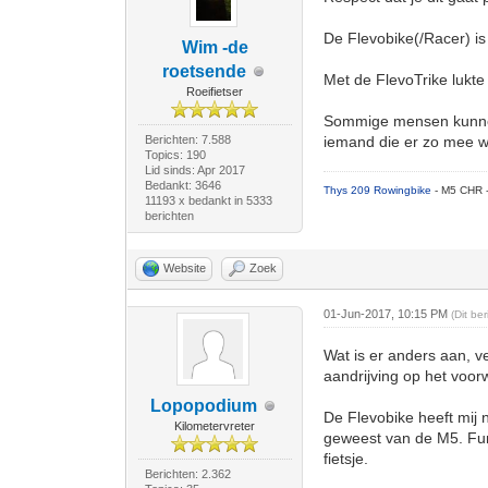
De Flevobike(/Racer) is 
Wim -de
roetsende
Met de FlevoTrike lukte
Roeifietser
Sommige mensen kunnen 
Berichten: 7.588
iemand die er zo mee we
Topics: 190
Lid sinds: Apr 2017
Bedankt: 3646
Thys 209 Rowingbike
- M5 CHR 
11193 x bedankt in 5333
berichten
Website
Zoek
01-Jun-2017, 10:15 PM
(Dit be
Wat is er anders aan, v
aandrijving op het voorw
Lopopodium
De Flevobike heeft mij 
Kilometervreter
geweest van de M5. Func
fietsje.
Berichten: 2.362