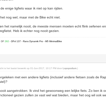
de enige ligfiets waar ik niet op kan rijden.
 het nog wel, maar met de Bike echt niet.
het namelijk nooit, de meeste mensen moeten echt flink oefenen en 
gfietst. Heb ik echter nog nooit gezien.
- DF
282
- DFxl 137 - Rans Dynamik Pro - M5 MinimalBike
richt is het laatst bewerkt op 01-Jun-2017, 10:17 PM door
Lopopodium
.)
ergeleken met een andere ligfiets (inclusief andere fietsen zoals de Ra
iel)?
nooit aangetrokken. Ik vind het gewoonweg een lelijke fiets. Zo ben ik
tioneel gezien zullen ze vast wel wat bieden, maar het oog wil ook we