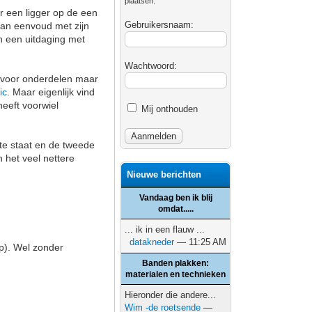
plaatsen.
ar een ligger op de een
Gebruikersnaam:
van eenvoud met zijn
en een uitdaging met
Wachtwoord:
r voor onderdelen maar
ic
. Maar eigenlijk vind
heeft voorwiel
Mij onthouden
te staat en de tweede
n het veel nettere
Nieuwe berichten
Vandaag ben ik blij
omdat.....
... ik in een flauw ...
datakneder
— 11:25 AM
p). Wel zonder
Banden plakken:
materialen en technieken
Hieronder die andere...
Wim -de roetsende
—