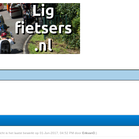
richt is het laatst bewerkt op 01-Jun-2017, 04:52 PM door
ErikvanD
.)