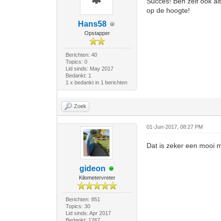
Succes! Ben zelf ook al
op de hoogte!
Hans58
Opstapper
Berichten: 40
Topics: 0
Lid sinds: May 2017
Bedankt: 1
1 x bedankt in 1 berichten
Zoek
01-Jun-2017, 08:27 PM
Dat is zeker een mooi m
gideon
Kilometervreter
Berichten: 851
Topics: 30
Lid sinds: Apr 2017
Bedankt: 1267