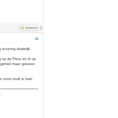
}
Antwoord
#8
 ervaring duidelijk
j op de Flevo en ik op
uur gehad maar gewoon
r mooi vindt is heel
..