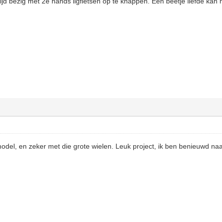
tijd bezig met 2e hands ligfietsen op te knappen. Een beetje liefde kan
odel, en zeker met die grote wielen. Leuk project, ik ben benieuwd naar