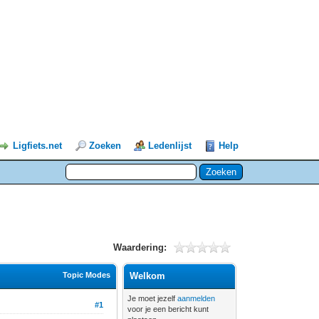
Ligfiets.net
Zoeken
Ledenlijst
Help
Waardering:
Topic Modes
Welkom
Je moet jezelf
aanmelden
#1
voor je een bericht kunt