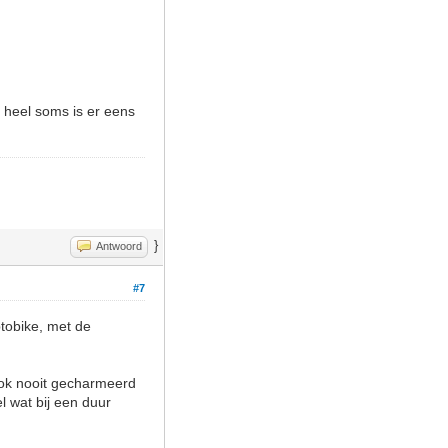
heel soms is er eens
}
Antwoord
#7
ptobike, met de
 ook nooit gecharmeerd
l wat bij een duur