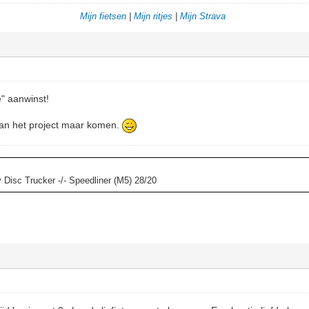
Mijn fietsen
|
Mijn ritjes
|
Mijn Strava
e" aanwinst!
van het project maar komen.
y Disc Trucker -/- Speedliner (M5) 28/20