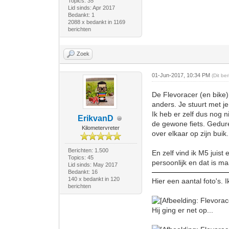
Topics: 35
Lid sinds: Apr 2017
Bedankt: 1
2088 x bedankt in 1169
berichten
Zoek
01-Jun-2017, 10:34 PM
(Dit be
De Flevoracer (en bike) 
anders. Je stuurt met j
Ik heb er zelf dus nog 
ErikvanD
de gewone fiets. Gedure
Kilometervreter
over elkaar op zijn buik.
Berichten: 1.500
En zelf vind ik M5 juist
Topics: 45
persoonlijk en dat is 
Lid sinds: May 2017
Bedankt: 16
140 x bedankt in 120
Hier een aantal foto's. 
berichten
Hij ging er net op...