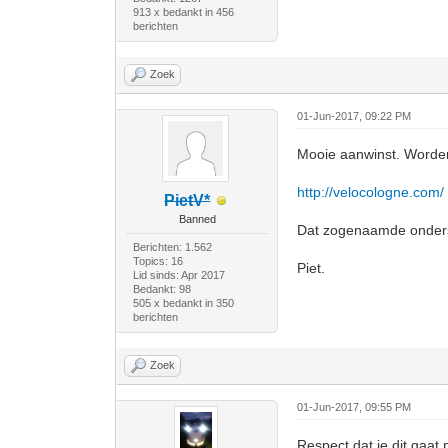
913 x bedankt in 456
berichten
Zoek
01-Jun-2017, 09:22 PM
Mooie aanwinst. Worden 
http://velocologne.com/
PietV*
Banned
Dat zogenaamde onderst
Berichten: 1.562
Topics: 16
Piet.
Lid sinds: Apr 2017
Bedankt: 98
505 x bedankt in 350
berichten
Zoek
01-Jun-2017, 09:55 PM
Respect dat je dit gaat