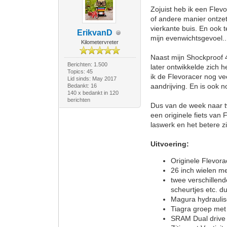
Zojuist heb ik een Flev
of andere manier ontzet
vierkante buis. En ook 
ErikvanD
mijn evenwichtsgevoel..
Kilometervreter
Naast mijn Shockproof 4
Berichten: 1.500
later ontwikkelde zich
Topics: 45
ik de Flevoracer nog ve
Lid sinds: May 2017
aandrijving. En is ook 
Bedankt: 16
140 x bedankt in 120
berichten
Dus van de week naar t
een originele fiets van 
laswerk en het betere zi
Uitvoering:
Originele Flevora
26 inch wielen me
twee verschillen
scheurtjes etc. d
Magura hydrauli
Tiagra groep met
SRAM Dual drive 