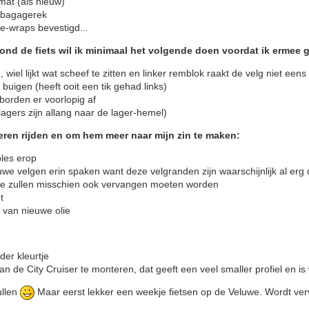
 mat (als nieuw)
.) bagagerek
e-wraps bevestigd...
ond de fiets wil ik minimaal het volgende doen voordat ik ermee g
wiel lijkt wat scheef te zitten en linker remblok raakt de velg niet eens
 buigen (heeft ooit een tik gehad links)
tborden er voorlopig af
agers zijn allang naar de lager-hemel)
leren rijden en om hem meer naar mijn zin te maken:
les erop
euwe velgen erin spaken want deze velgranden zijn waarschijnlijk al er
tte zullen misschien ook vervangen moeten worden
t
van nieuwe olie
er kleurtje
 van de City Cruiser te monteren, dat geeft een veel smaller profiel en is
ullen
Maar eerst lekker een weekje fietsen op de Veluwe. Wordt verv