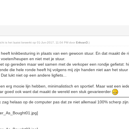
richt is het laatst bewerkt op 01-Jun-2017, 11:04 PM door
ErikvanD
.)
heeft knikbesturing in plaats van een gewoon stuur. En dat maakt de rij
e voeten/heupen en niet met je stuur.
niet op gereden maar wel samen met de verkoper een rondje gefietst: hi
nde die hele ronde heeft hij volgens mij zijn handen niet aan het st
 Dat lukt niet op een andere ligfiets...
 een erg mooie lijn hebben, minimalistisch en sportief. Maar wat een iede
maar goed ook want dat maakt de wereld een stuk gevarieerder
Ik zag helaas op de computer pas dat ze niet allemaal 100% scherp zijn.