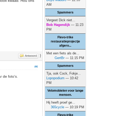
 nooit kwaad. Hou ons
AM
Spammers
Vergeet Dick niet…
Bob Hagendijk
— 11:23
PM
Flevo-trike
restauratieprojectje
afgero...
Met een fiets als de...
}
Antwoord
GertBr
— 11:15 PM
Spammers
#4
Tja, ook Cock, Fokje...
 de foto's.
Lopopodium
— 10:42
PM
Velomobielen voor lange
mensen.
Hij heeft proef ge...
365cycle
— 10:19 PM
Flevo-trike