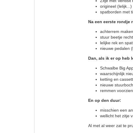
Zitje met Ventisit
origineel (lelijk..
spatborden met ti
Na een eerste rondje r
achterrem maken, 
stuur beetje recht
lelijke rek en spa
nieuwe pedalen (l
Dan, als ik er op heb 
Schwalbe Big App
waarschijnlijk ni
ketting en casse
nieuwe stuurboch
remmen voorzien 
En op den duur:
misschien een and
wellicht het zitje
Al met al weer zat te pr