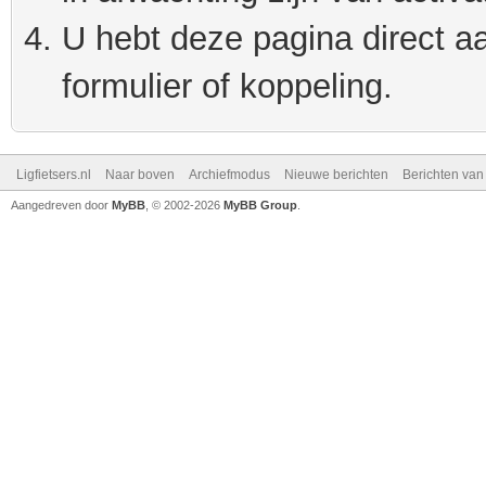
U hebt deze pagina direct a
formulier of koppeling.
Ligfietsers.nl
Naar boven
Archiefmodus
Nieuwe berichten
Berichten va
Aangedreven door
MyBB
, © 2002-2026
MyBB Group
.