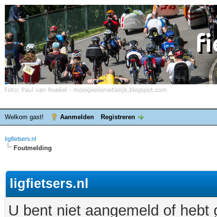
Welkom gast!
Aanmelden
Registreren
ligfietsers.nl
Foutmelding
ligfietsers.nl
U bent niet aangemeld of hebt