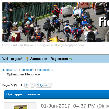
Welkom gast!
Aanmelden
Registreren
ligfietsers.nl
›
Ligfietsers
›
Zelfbouwers
Opknappen Flevoracer
elde waardering is 0
Pagina's (3):
1
2
3
Volgende »
Opknappen Flevoracer
01-Jun-2017, 04:37 PM
(Dit 