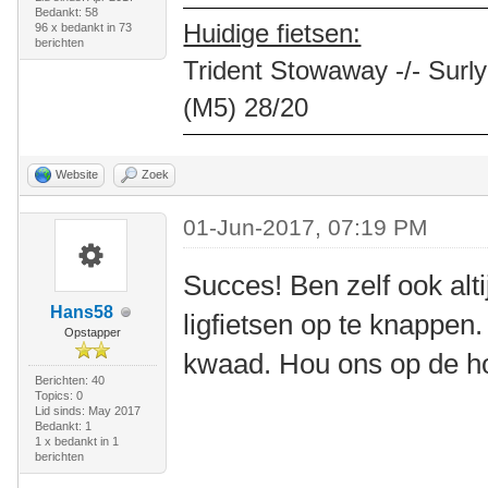
Bedankt: 58
Huidige fietsen:
96 x bedankt in 73
berichten
Trident Stowaway -/- Surly
(M5) 28/20
Website
Zoek
01-Jun-2017, 07:19 PM
Succes! Ben zelf ook alt
Hans58
ligfietsen op te knappen.
Opstapper
kwaad. Hou ons op de h
Berichten: 40
Topics: 0
Lid sinds: May 2017
Bedankt: 1
1 x bedankt in 1
berichten