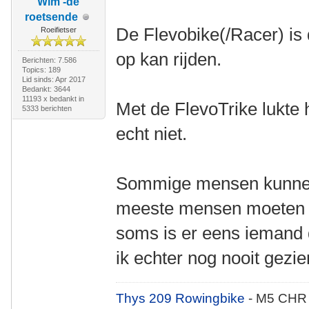
Wim -de
roetsende
De Flevobike(/Racer) is d
Roeifietser
op kan rijden.
Berichten: 7.586
Topics: 189
Lid sinds: Apr 2017
Bedankt: 3644
11193 x bedankt in
Met de FlevoTrike lukte
5333 berichten
echt niet.
Sommige mensen kunnen 
meeste mensen moeten ec
soms is er eens iemand 
ik echter nog nooit gezie
Thys 209 Rowingbike
- M5 CHR