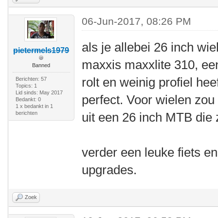
06-Jun-2017, 08:26 PM
als je allebei 26 inch wi
pietermels1979
maxxis maxxlite 310, ee
Banned
rolt en weinig profiel he
Berichten: 57
Topics: 1
Lid sinds: May 2017
perfect. Voor wielen zou 
Bedankt: 0
1 x bedankt in 1
berichten
uit een 26 inch MTB die z
verder een leuke fiets e
upgrades.
Zoek