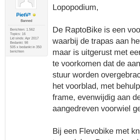
Lopopodium,
PietV*
Banned
De RaptoBike is een voo
Berichten: 1.562
Topics: 16
Lid sinds: Apr 2017
waarbij de trapas aan he
Bedankt: 98
505 x bedankt in 350
maar is uitgerust met ee
berichten
te voorkomen dat de aand
stuur worden overgebrach
het voorblad, met behulp
frame, evenwijdig aan d
aangedreven voorwiel ge
Bij een Flevobike met kn