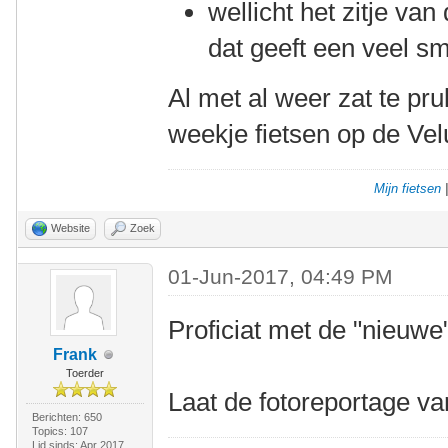
wellicht het zitje va
dat geeft een veel sma
Al met al weer zat te pru
weekje fietsen op de Vel
Mijn fietsen
Website
Zoek
01-Jun-2017, 04:49 PM
Proficiat met de "nieuwe
Frank
Toerder
Laat de fotoreportage v
Berichten: 650
Topics: 107
Lid sinds: Apr 2017