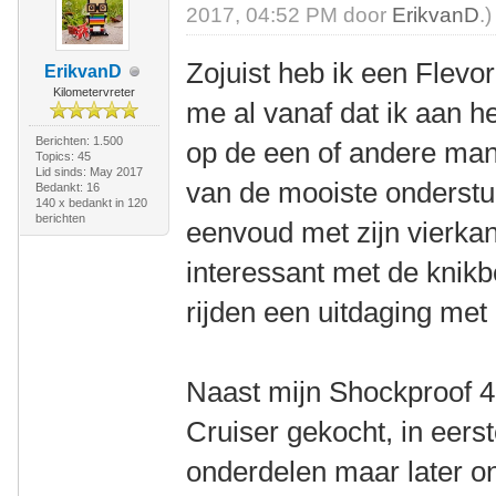
2017, 04:52 PM door
ErikvanD
.)
Zojuist heb ik een Flevor
ErikvanD
Kilometervreter
me al vanaf dat ik aan h
Berichten: 1.500
op de een of andere man
Topics: 45
Lid sinds: May 2017
van de mooiste onderstuu
Bedankt: 16
140 x bedankt in 120
berichten
eenvoud met zijn vierkan
interessant met de knikb
rijden een uitdaging met
Naast mijn Shockproof 4
Cruiser gekocht, in eerst
onderdelen maar later o