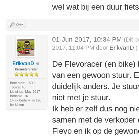
wel wat bij een duur fiets
Zoek
01-Jun-2017, 10:34 PM
(Dit 
2017, 11:04 PM door
ErikvanD
.)
De Flevoracer (en bike) h
ErikvanD
Kilometervreter
van een gewoon stuur. En
Berichten: 1.500
duidelijk anders. Je stu
Topics: 45
Lid sinds: May 2017
niet met je stuur.
Bedankt: 16
140 x bedankt in 120
berichten
Ik heb er zelf dus nog n
samen met de verkoper ee
Flevo en ik op de gewone