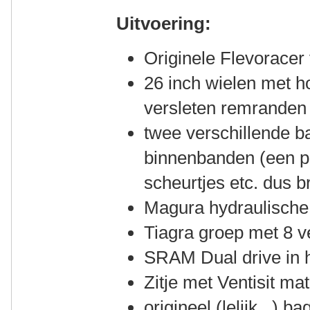
Uitvoering:
Originele Flevoracer 
26 inch wielen met h
versleten remranden 
twee verschillende b
binnenbanden (een p
scheurtjes etc. dus b
Magura hydraulisch
Tiagra groep met 8 v
SRAM Dual drive in h
Zitje met Ventisit ma
origineel (lelijk...) b