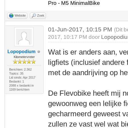
Pro - M5 MinimalBike
Website
Zoek
01-Jun-2017, 10:15 PM
(Dit 
2017, 10:17 PM door
Lopopodi
Wat is er anders aan, v
Lopopodium
Kilometervreter
ligfiets (inclusief ander
Berichten: 2.362
met de aandrijving op he
Topics: 35
Lid sinds: Apr 2017
Bedankt: 1
2088 x bedankt in
1169 berichten
De Flevobike heeft mij n
gewoonweg een lelijke fi
gecharmeerd geweest va
zullen ze vast wel wat b