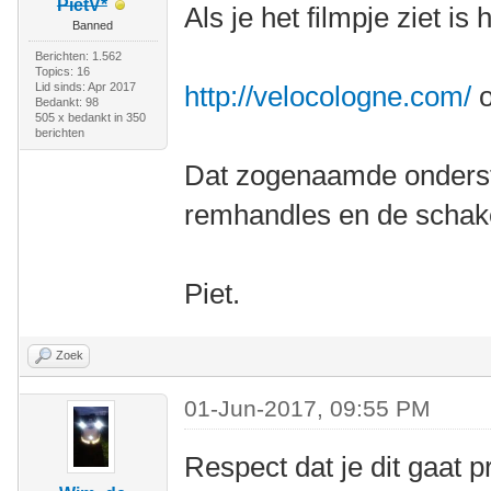
PietV*
Als je het filmpje ziet is
Banned
Berichten: 1.562
Topics: 16
Lid sinds: Apr 2017
http://velocologne.com/
o
Bedankt: 98
505 x bedankt in 350
berichten
Dat zogenaamde onderstu
remhandles en de schakel
Piet.
Zoek
01-Jun-2017, 09:55 PM
Respect dat je dit gaat 