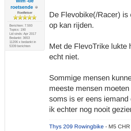
Wim -de
roetsende
De Flevobike(/Racer) is d
Roeifietser
op kan rijden.
Berichten: 7.593
Topics: 190
Lid sinds: Apr 2017
Bedankt: 3653
11206 x bedankt in
Met de FlevoTrike lukte
5339 berichten
echt niet.
Sommige mensen kunnen 
meeste mensen moeten ec
soms is er eens iemand 
ik echter nog nooit gezie
Thys 209 Rowingbike
- M5 CHR