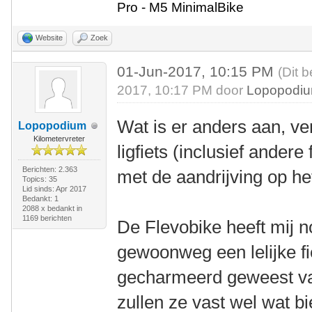
Pro - M5 MinimalBike
Website
Zoek
01-Jun-2017, 10:15 PM
(Dit 
2017, 10:17 PM door
Lopopodi
Wat is er anders aan, v
Lopopodium
Kilometervreter
ligfiets (inclusief ander
Berichten: 2.363
met de aandrijving op he
Topics: 35
Lid sinds: Apr 2017
Bedankt: 1
2088 x bedankt in
1169 berichten
De Flevobike heeft mij n
gewoonweg een lelijke fi
gecharmeerd geweest va
zullen ze vast wel wat b