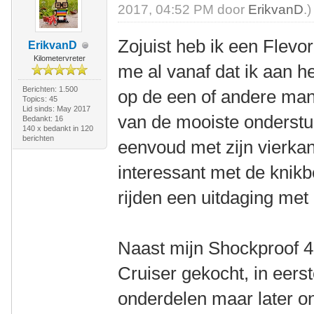
2017, 04:52 PM door
ErikvanD
.)
Zojuist heb ik een Flevor
ErikvanD
Kilometervreter
me al vanaf dat ik aan h
Berichten: 1.500
op de een of andere man
Topics: 45
Lid sinds: May 2017
van de mooiste onderstuu
Bedankt: 16
140 x bedankt in 120
berichten
eenvoud met zijn vierkan
interessant met de knikb
rijden een uitdaging met
Naast mijn Shockproof 4
Cruiser gekocht, in eerst
onderdelen maar later o