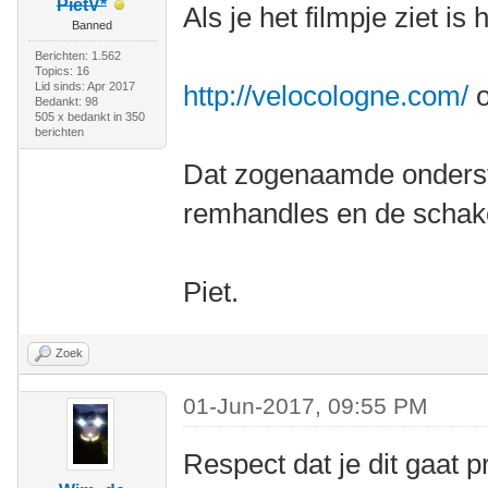
PietV*
Als je het filmpje ziet is
Banned
Berichten: 1.562
Topics: 16
Lid sinds: Apr 2017
http://velocologne.com/
o
Bedankt: 98
505 x bedankt in 350
berichten
Dat zogenaamde onderstu
remhandles en de schakel
Piet.
Zoek
01-Jun-2017, 09:55 PM
Respect dat je dit gaat 