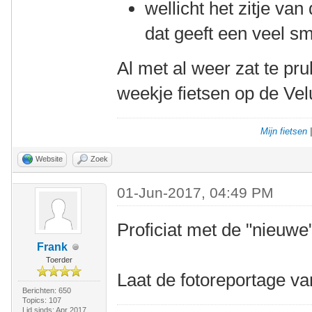
wellicht het zitje va
dat geeft een veel sma
Al met al weer zat te pru
weekje fietsen op de Vel
Mijn fietsen
Website
Zoek
01-Jun-2017, 04:49 PM
Proficiat met de "nieuwe
Frank
Toerder
Laat de fotoreportage v
Berichten: 650
Topics: 107
Lid sinds: Apr 2017