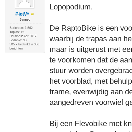
Lopopodium,
PietV*
Banned
De RaptoBike is een voo
Berichten: 1.562
Topics: 16
Lid sinds: Apr 2017
waarbij de trapas aan he
Bedankt: 98
505 x bedankt in 350
maar is uitgerust met ee
berichten
te voorkomen dat de aand
stuur worden overgebrach
het voorblad, met behulp
frame, evenwijdig aan d
aangedreven voorwiel ge
Bij een Flevobike met kn