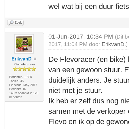
wel wat bij een duur fiets
Zoek
01-Jun-2017, 10:34 PM
(Dit 
2017, 11:04 PM door
ErikvanD
.)
De Flevoracer (en bike) h
ErikvanD
Kilometervreter
van een gewoon stuur. En
Berichten: 1.500
duidelijk anders. Je stu
Topics: 45
Lid sinds: May 2017
niet met je stuur.
Bedankt: 16
140 x bedankt in 120
berichten
Ik heb er zelf dus nog n
samen met de verkoper ee
Flevo en ik op de gewone