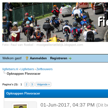
Welkom gast!
Aanmelden
Registreren
ligfietsers.nl
›
Ligfietsers
›
Zelfbouwers
Opknappen Flevoracer
elde waardering is 0
Pagina's (3):
1
2
3
Volgende »
Opknappen Flevoracer
01-Jun-2017, 04:37 PM
(Dit 