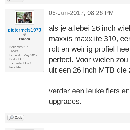
06-Jun-2017, 08:26 PM
als je allebei 26 inch wi
pietermels1979
maxxis maxxlite 310, ee
Banned
rolt en weinig profiel he
Berichten: 57
Topics: 1
Lid sinds: May 2017
perfect. Voor wielen zou 
Bedankt: 0
1 x bedankt in 1
berichten
uit een 26 inch MTB die z
verder een leuke fiets e
upgrades.
Zoek