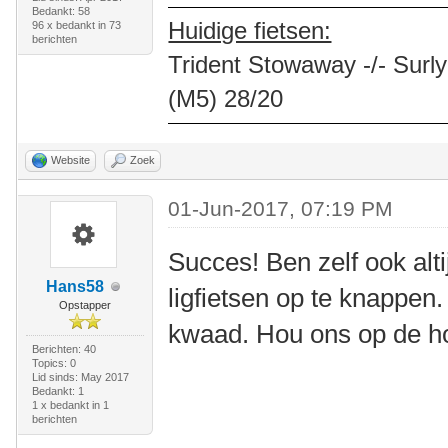
Bedankt: 58
Huidige fietsen:
96 x bedankt in 73
berichten
Trident Stowaway -/- Surly
(M5) 28/20
Website
Zoek
01-Jun-2017, 07:19 PM
Succes! Ben zelf ook alt
Hans58
ligfietsen op te knappen.
Opstapper
kwaad. Hou ons op de h
Berichten: 40
Topics: 0
Lid sinds: May 2017
Bedankt: 1
1 x bedankt in 1
berichten