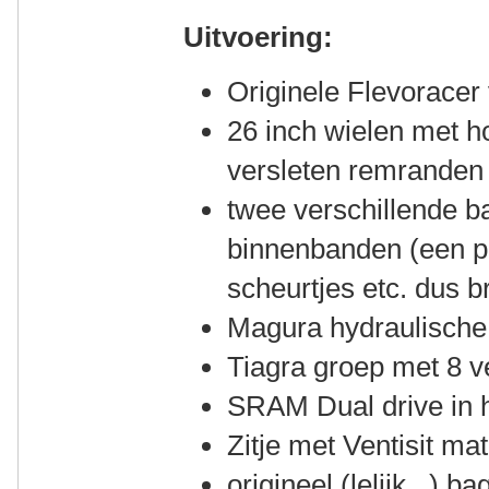
Uitvoering:
Originele Flevoracer 
26 inch wielen met h
versleten remranden 
twee verschillende b
binnenbanden (een p
scheurtjes etc. dus b
Magura hydraulisch
Tiagra groep met 8 v
SRAM Dual drive in h
Zitje met Ventisit ma
origineel (lelijk...) b