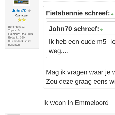
John70
Fietsbennie schreef:
Opstapper
John70 schreef:
Berichten: 23
Topics: 0
Lid sinds: Dec 2019
Bedankt: 380
Ik heb een oude m5 -l
88 x bedankt in 23
berichten
weg....
Mag ik vragen waar je 
Zou deze graag eens wi
Ik woon In Emmeloord