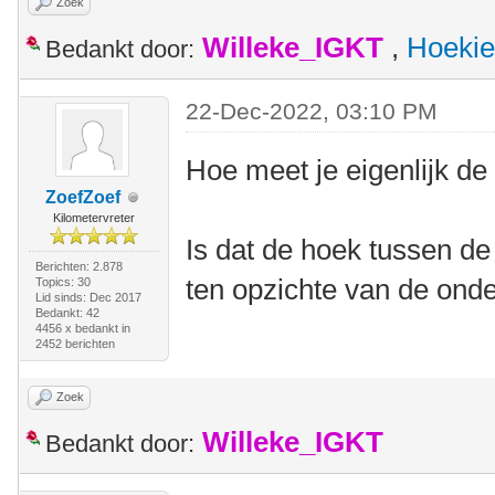
Zoek
Willeke_IGKT
,
Hoekie
Bedankt door:
22-Dec-2022, 03:10 PM
Hoe meet je eigenlijk de
ZoefZoef
Kilometervreter
Is dat de hoek tussen de 
Berichten: 2.878
ten opzichte van de ond
Topics: 30
Lid sinds: Dec 2017
Bedankt: 42
4456 x bedankt in
2452 berichten
Zoek
Willeke_IGKT
Bedankt door: