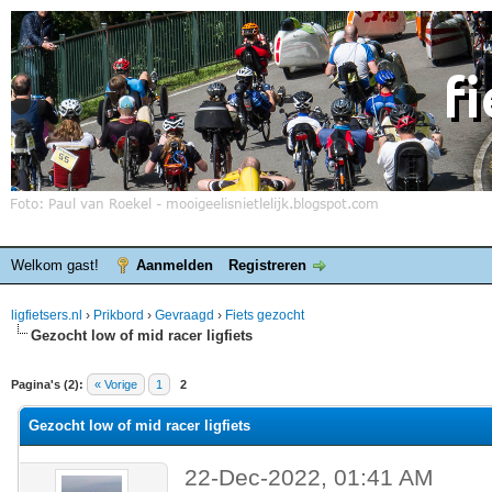
Welkom gast!
Aanmelden
Registreren
ligfietsers.nl
›
Prikbord
›
Gevraagd
›
Fiets gezocht
Gezocht low of mid racer ligfiets
elde waardering is 0
Pagina's (2):
« Vorige
1
2
Gezocht low of mid racer ligfiets
22-Dec-2022, 01:41 AM