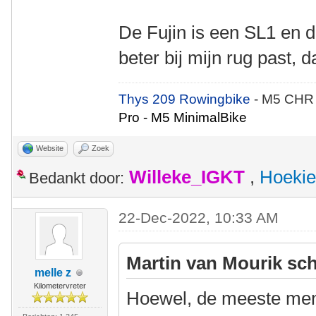
De Fujin is een SL1 en di
beter bij mijn rug past, 
Thys 209 Rowingbike
- M5 CHR
Pro - M5 MinimalBike
Website
Zoek
Willeke_IGKT
,
Hoekie
Bedankt door:
22-Dec-2022, 10:33 AM
Martin van Mourik sch
melle z
Kilometervreter
Hoewel, de meeste mens