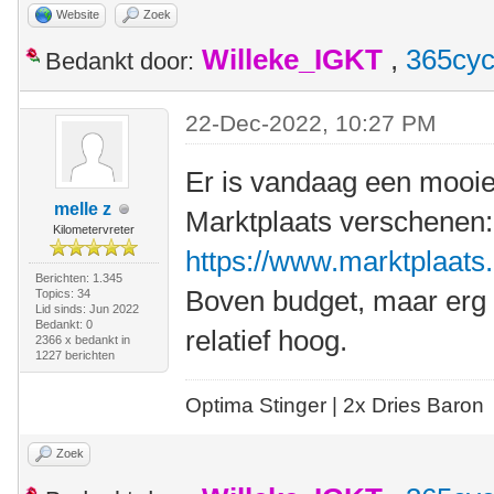
Website
Zoek
Willeke_IGKT
,
365cyc
Bedankt door:
22-Dec-2022, 10:27 PM
Er is vandaag een mooi
melle z
Marktplaats verschenen:
Kilometervreter
https://www.marktplaats.n
Berichten: 1.345
Boven budget, maar erg c
Topics: 34
Lid sinds: Jun 2022
Bedankt: 0
relatief hoog.
2366 x bedankt in
1227 berichten
Optima Stinger |
2x Dries Baron
Zoek