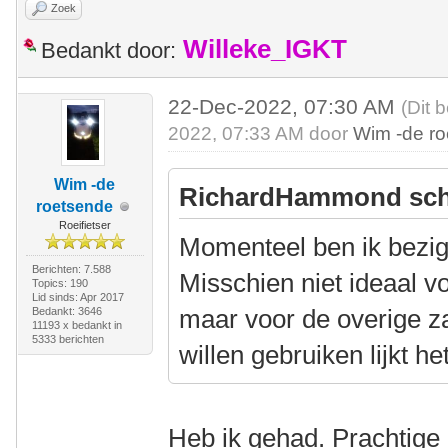
Zoek
Willeke_IGKT
Bedankt door:
22-Dec-2022, 07:30 AM
(Dit 
2022, 07:33 AM door
Wim -de r
Wim -de
RichardHammond sch
roetsende
Roeifietser
Momenteel ben ik bezig
Berichten: 7.588
Misschien niet ideaal vo
Topics: 190
Lid sinds: Apr 2017
maar voor de overige z
Bedankt: 3646
11193 x bedankt in
5333 berichten
willen gebruiken lijkt h
Heb ik gehad. Prachtige e