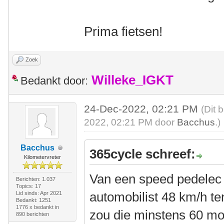
Prima fietsen!
Zoek
Willeke_IGKT
Bedankt door:
24-Dec-2022, 02:21 PM
(Dit 
2022, 02:21 PM door
Bacchus
.)
Bacchus
365cycle schreef:
Kilometervreter
Van een speed pedelec
Berichten: 1.037
Topics: 17
automobilist 48 km/h ten
Lid sinds: Apr 2021
Bedankt: 1251
1776 x bedankt in
zou die minstens 60 mo
890 berichten