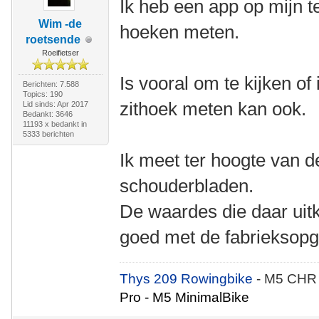
Ik heb een app op mijn t
Wim -de
hoeken meten.
roetsende
Roeifietser
Is vooral om te kijken of
Berichten: 7.588
Topics: 190
zithoek meten kan ook.
Lid sinds: Apr 2017
Bedankt: 3646
11193 x bedankt in
5333 berichten
Ik meet ter hoogte van d
schouderbladen.
De waardes die daar uit
goed met de fabrieksopg
Thys 209 Rowingbike
- M5 CHR
Pro - M5 MinimalBike