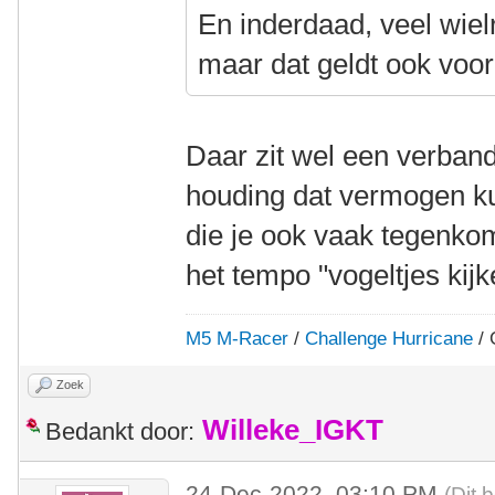
En inderdaad, veel wielr
maar dat geldt ook voor
Daar zit wel een verband
houding dat vermogen k
die je ook vaak tegenkom
het tempo "vogeltjes kij
M5 M-Racer
/
Challenge Hurricane
/ 
Zoek
Willeke_IGKT
Bedankt door:
24-Dec-2022, 03:10 PM
(Dit 