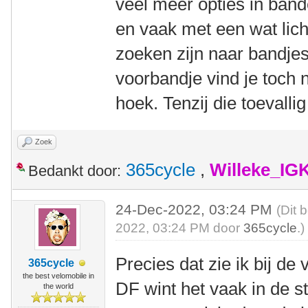
veel meer opties in bande
en vaak met een wat lich
zoeken zijn naar bandjes
voorbandje vind je toch n
hoek. Tenzij die toevalli
Zoek
365cycle
,
Willeke_IG
Bedankt door:
24-Dec-2022, 03:24 PM
(Dit 
2022, 03:24 PM door
365cycle
.)
Precies dat zie ik bij d
365cycle
the best velomobile in
DF wint het vaak in de 
the world