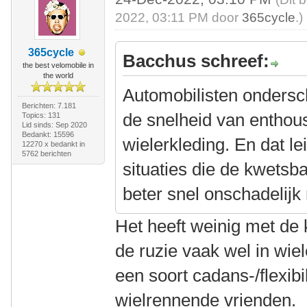
2022, 03:11 PM door
365cycle
.)
365cycle
Bacchus schreef:
the best velomobile in
the world
Automobilisten ondersc
Berichten: 7.181
de snelheid van enthous
Topics: 131
Lid sinds: Sep 2020
Bedankt: 15596
wielerkleding. En dat le
12270 x bedankt in
5762 berichten
situaties die de kwets
beter snel onschadelijk
Het heeft weinig met de 
de ruzie vaak wel in wiel
een soort cadans-/flexibil
wielrennende vrienden.