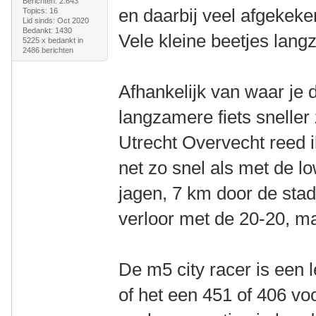
Berichten: 2.643
en daarbij veel afgekeke
Topics: 16
Lid sinds: Oct 2020
Bedankt: 1430
Vele kleine beetjes lang
5225 x bedankt in
2486 berichten
Afhankelijk van waar je d
langzamere fiets sneller
Utrecht Overvecht reed 
net zo snel als met de l
jagen, 7 km door de stad
verloor met de 20-20, ma
De m5 city racer is een 
of het een 451 of 406 voo