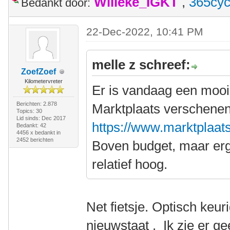
Willeke_IGKT
,
365cyc
Bedankt door:
22-Dec-2022, 10:41 PM
melle z schreef:
ZoefZoef
Kilometervreter
Er is vandaag een mooi
Berichten: 2.878
Marktplaats verschenen
Topics: 30
Lid sinds: Dec 2017
https://www.marktplaats.
Bedankt: 42
4456 x bedankt in
2452 berichten
Boven budget, maar erg 
relatief hoog.
Net fietsje. Optisch keu
nieuwstaat . Ik zie er gee