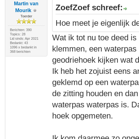
Martin van
ZoefZoef schreef:
Mourik
Toerder
Hoe meet je eigenlijk d
Berichten: 390
Topics: 28
Wat ik tot nu toe deed is 
Lid sinds: Apr 2021
Bedankt: 43
klemmen, een waterpas 
1096 x bedankt in
368 berichten
geodriehoek kijken wat 
Ik heb het zojuist eens 
geklemd op een waterpas,
de zitting houden en dan 
waterpas waterpas is. D
hoek opgemeten.
Ik kom daarmee zo ong