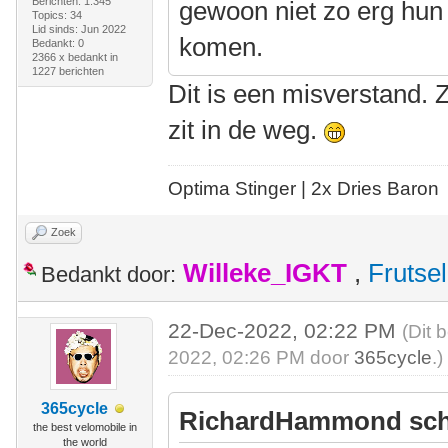
Berichten: 1.345
gewoon niet zo erg hun 
Topics: 34
Lid sinds: Jun 2022
komen.
Bedankt: 0
2366 x bedankt in
1227 berichten
Dit is een misverstand. 
zit in de weg.
Optima Stinger |
2x Dries Baron
Zoek
Willeke_IGKT
,
Frutsel
Bedankt door:
22-Dec-2022, 02:22 PM
(Dit 
2022, 02:26 PM door
365cycle
.)
365cycle
RichardHammond sch
the best velomobile in
the world