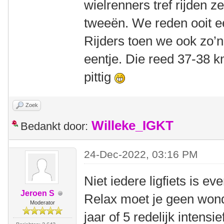
wielrenners tref rijden z
tweeën. We reden ooit ee
Rijders toen we ook zo’
eentje. Die reed 37-38 k
pittig
Zoek
Willeke_IGKT
Bedankt door:
24-Dec-2022, 03:16 PM
Niet iedere ligfiets is e
Jeroen S
Relax moet je geen won
Moderator
jaar of 5 redelijk intensi