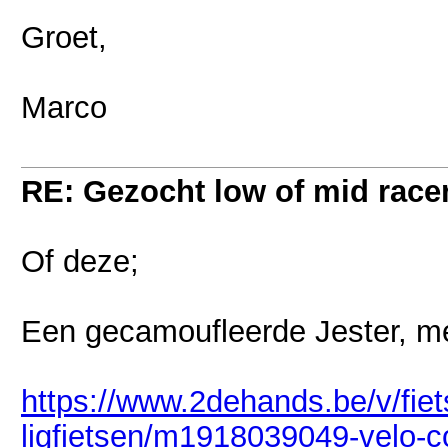
Groet,
Marco
RE: Gezocht low of mid racer 
Of deze;
Een gecamoufleerde Jester, met 
https://www.2dehands.be/v/fie
ligfietsen/m1918039049-velo-co