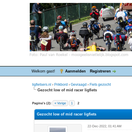
Welkom gast!
Aanmelden
Registreren
ligfietsers.nl
›
Prikbord
›
Gevraagd
›
Fiets gezocht
Gezocht low of mid racer ligfiets
0 stemmen - gemiddelde waardering is 0
1
2
3
4
5
Pagina's (2):
« Vorige
1
2
Gezocht low of mid racer ligfiets
22-Dec-2022, 01:41 AM