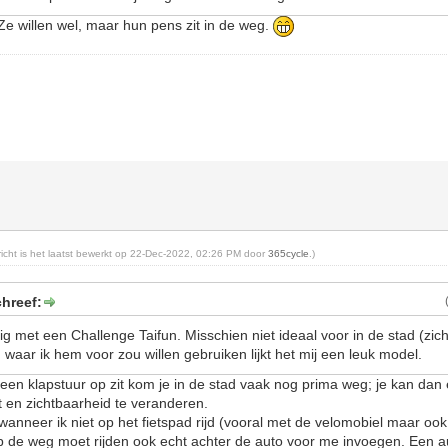
 Ze willen wel, maar hun pens zit in de weg.
ericht is het laatst bewerkt op 22-Dec-2022, 02:26 PM door
365cycle
.)
hreef:
g met een Challenge Taifun. Misschien niet ideaal voor in de stad (zic
waar ik hem voor zou willen gebruiken lijkt het mij een leuk model.
er een klapstuur op zit kom je in de stad vaak nog prima weg; je kan da
ht en zichtbaarheid te veranderen.
wanneer ik niet op het fietspad rijd (vooral met de velomobiel maar oo
p de weg moet rijden ook echt achter de auto voor me invoegen. Een a