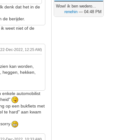
Wow! ik ben wedero...
 Ik denk dat het in de
renehin
— 04:48 PM
n de berijder.
ik weet niet of de
(22-Dec-2022, 12:25 AM)
ezien kan worden,
, heggen, hekken,
n enkele automobilist
gheid"
ing op een bukfiets met
el te hard" aan kwam
n sorry
(22-Dec-2022, 10:33 AM)