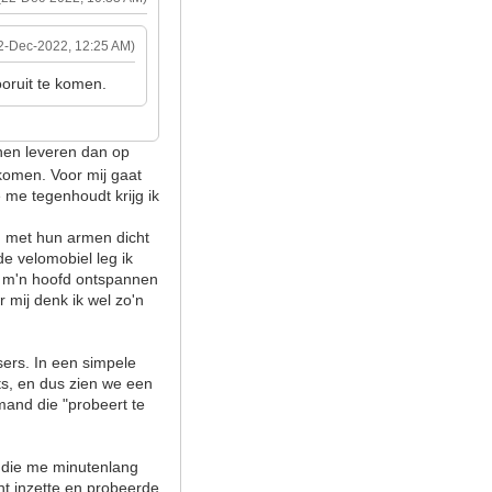
2-Dec-2022, 12:25 AM)
oruit te komen.
nen leveren dan op
 komen. Voor mij gaat
e me tegenhoudt krijg ik
n met hun armen dicht
de velomobiel leg ik
n m'n hoofd ontspannen
 mij denk ik wel zo'n
sers. In een simpele
ets, en dus zien we een
mand die "probeert te
n die me minutenlang
int inzette en probeerde