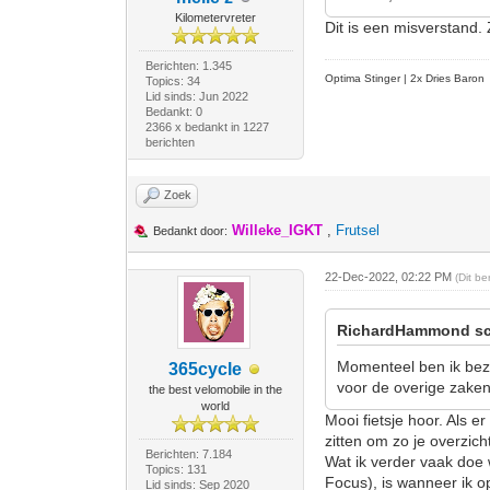
Kilometervreter
Dit is een misverstand.
Berichten: 1.345
Optima Stinger |
2x Dries Baron
Topics: 34
Lid sinds: Jun 2022
Bedankt: 0
2366 x bedankt in 1227
berichten
Zoek
Willeke_IGKT
,
Frutsel
Bedankt door:
22-Dec-2022, 02:22 PM
(Dit b
RichardHammond sc
Momenteel ben ik bezi
365cycle
voor de overige zaken 
the best velomobile in the
world
Mooi fietsje hoor. Als 
zitten om zo je overzic
Berichten: 7.184
Wat ik verder vaak doe 
Topics: 131
Focus), is wanneer ik o
Lid sinds: Sep 2020