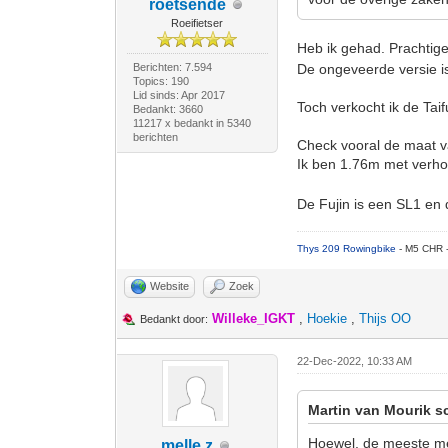
roetsende
Roeifietser
Heb ik gehad. Prachtige 
Berichten: 7.594
De ongeveerde versie i
Topics: 190
Lid sinds: Apr 2017
Toch verkocht ik de Tai
Bedankt: 3660
11217 x bedankt in 5340
berichten
Check vooral de maat van
Ik ben 1.76m met verho
De Fujin is een SL1 en d
Thys 209 Rowingbike
- M5 CHR 
Website
Zoek
Willeke_IGKT
,
Hoekie
,
Thijs OO
Bedankt door:
22-Dec-2022, 10:33 AM
Martin van Mourik s
Hoewel, de meeste men
melle z