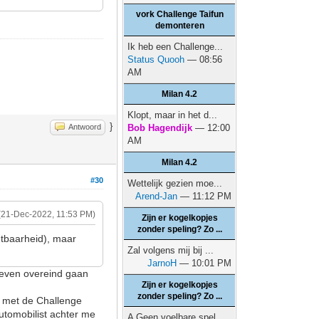
vork Challenge Taifun
demonteren
Ik heb een Challenge...
Status Quooh
— 08:56
AM
Milan 4.2
Klopt, maar in het d...
}
Antwoord
Bob Hagendijk
— 12:00
AM
Milan 4.2
#30
Wettelijk gezien moe...
Arend-Jan
— 11:12 PM
(21-Dec-2022, 11:53 PM)
Zijn er kogelkopjes
zonder speling? Zo ...
htbaarheid), maar
Zal volgens mij bij ...
JarnoH
— 10:01 PM
n even overeind gaan
Zijn er kogelkopjes
zonder speling? Zo ...
k met de Challenge
utomobilist achter me
A Geen voelbare spel...