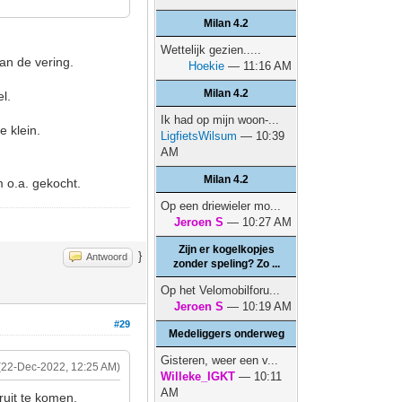
Milan 4.2
Wettelijk gezien.....
an de vering.
Hoekie
— 11:16 AM
Milan 4.2
l.
Ik had op mijn woon-...
e klein.
LigfietsWilsum
— 10:39
AM
Milan 4.2
m o.a. gekocht.
Op een driewieler mo...
Jeroen S
— 10:27 AM
Zijn er kogelkopjes
}
Antwoord
zonder speling? Zo ...
Op het Velomobilforu...
Jeroen S
— 10:19 AM
#29
Medeliggers onderweg
Gisteren, weer een v...
(22-Dec-2022, 12:25 AM)
Willeke_IGKT
— 10:11
AM
ruit te komen.