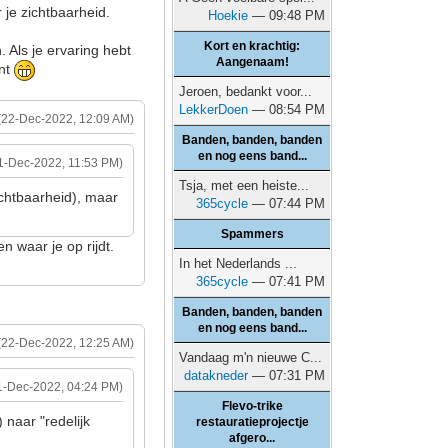
 je zichtbaarheid.
Hoekie
— 09:48 PM
Kort en krachtig:
. Als je ervaring hebt
Aangenaam!
ent
Jeroen, bedankt voor...
LekkerDoen
— 08:54 PM
(22-Dec-2022, 12:09 AM)
Banden, banden, banden
en nog eens band...
1-Dec-2022, 11:53 PM)
Tsja, met een heiste...
ichtbaarheid), maar
365cycle
— 07:44 PM
Spammers
en waar je op rijdt.
In het Nederlands ...
365cycle
— 07:41 PM
Banden, banden, banden
en nog eens band...
(22-Dec-2022, 12:25 AM)
Vandaag m'n nieuwe C...
datakneder
— 07:31 PM
1-Dec-2022, 04:24 PM)
Flevo-trike
 naar "redelijk
restauratieprojectje
afgero...