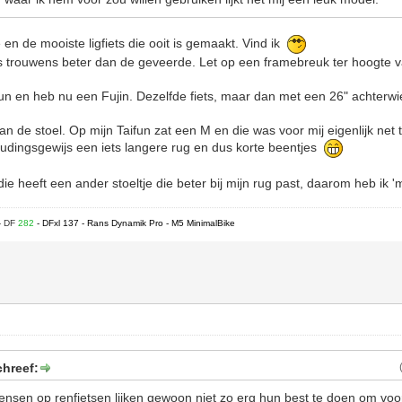
en de mooiste ligfiets die ooit is gemaakt. Vind ik
s trouwens beter dan de geveerde. Let op een framebreuk ter hoogte v
fun en heb nu een Fujin. Dezelfde fiets, maar dan met een 26" achterwie
 de stoel. Op mijn Taifun zat een M en die was voor mij eigenlijk net t
udingsgewijs een iets langere rug en dus korte beentjes
ie heeft een ander stoeltje die beter bij mijn rug past, daarom heb ik '
- DF
282
- DFxl 137 - Rans Dynamik Pro - M5 MinimalBike
chreef:
sen op renfietsen lijken gewoon niet zo erg hun best te doen om voo