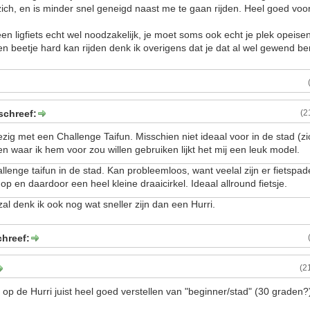
zich, en is minder snel geneigd naast me te gaan rijden. Heel goed voor
een ligfiets echt wel noodzakelijk, je moet soms ook echt je plek opeisen
en beetje hard kan rijden denk ik overigens dat je dat al wel gewend b
chreef:
(2
ig met een Challenge Taifun. Misschien niet ideaal voor in de stad (z
n waar ik hem voor zou willen gebruiken lijkt het mij een leuk model.
allenge taifun in de stad. Kan probleemloos, want veelal zijn er fietspad
p en daardoor een heel kleine draaicirkel. Ideaal allround fietsje.
al denk ik ook nog wat sneller zijn dan een Hurri.
chreef:
(2
 op de Hurri juist heel goed verstellen van "beginner/stad" (30 graden?)