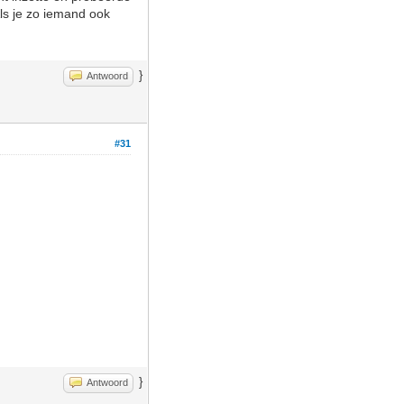
Als je zo iemand ook
}
Antwoord
#31
}
Antwoord