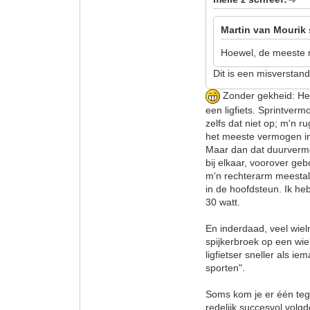
Martin van Mourik 
Hoewel, de meeste m
Dit is een misverstand
Zonder gekheid: He
een ligfiets. Sprintver
zelfs dat niet op; m'n r
het meeste vermogen in
Maar dan dat duurvermo
bij elkaar, voorover geb
m'n rechterarm meestal
in de hoofdsteun. Ik he
30 watt.
En inderdaad, veel wielr
spijkerbroek op een wiel
ligfietser sneller als 
sporten".
Soms kom je er één tege
redelijk succesvol volg