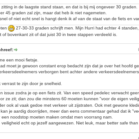
e zitting in de laagste stand staan, en dat is bij mij ongeveer 30 graden.
r 45 graden zal zijn, maar dat heb ik niet nagemeten.
snel of niet echt snel is hangt denk ik af van de staat van de fiets en va
eten
27-30-33 graden schrijft men. Mijn Hurri had echter 4 standen, 
of bovenkant zit of dat juist 30 in twee stappen verdeeld is.
chreef:
t me een mooi fietsje.
stad moet je gewoon constant erop bedacht zijn dat je over het hoofd g
erkeersdeelnemers verborgen bent achter andere verkeersdeelnemers
verrast te zijn door je snelheid.
en issue zodra je op een fiets zit. Van een speed pedelec verwacht gee
oor ze zit; dan zou die minstens 60 moeten kunnen "voor de eigen veili
rder ook al vaak gedoe met verkeer uit zijstraten. Ook met gewone kled
kan je aardig doorrijden, meer dan eens commentaar gehad dat ik "ve
ker een noodstop moeten maken omdat men voorrang nam.
je veiligheid echt op jezelf aangewezen. Niet leuk, maar better safe tha