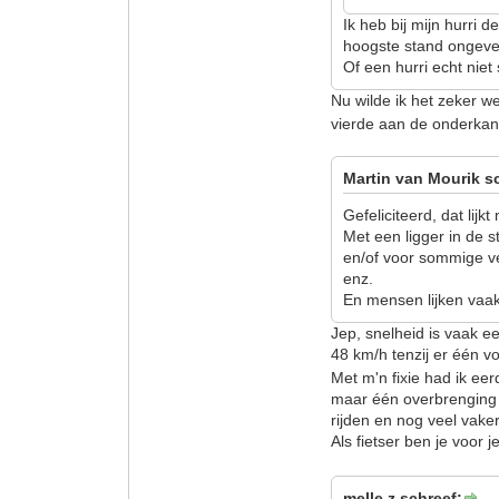
Ik heb bij mijn hurri d
hoogste stand ongevee
Of een hurri echt niet 
Nu wilde ik het zeker w
vierde aan de onderkant 
Martin van Mourik s
Gefeliciteerd, dat lijk
Met een ligger in de 
en/of voor sommige v
enz.
En mensen lijken vaak 
Jep, snelheid is vaak e
48 km/h tenzij er één v
Met m'n fixie had ik ee
maar één overbrenging 
rijden en nog veel va
Als fietser ben je voor 
melle z schreef: