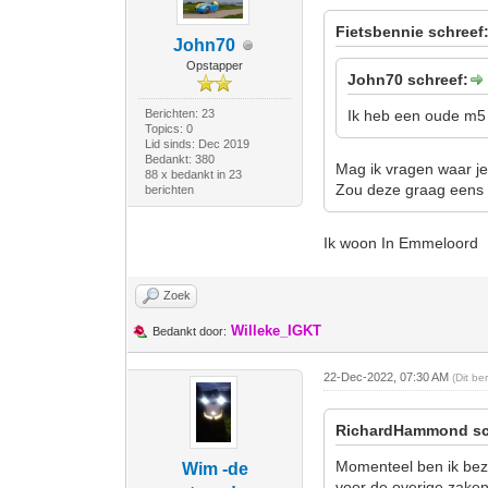
Fietsbennie schreef
John70
Opstapper
John70 schreef:
Berichten: 23
Ik heb een oude m5 
Topics: 0
Lid sinds: Dec 2019
Bedankt: 380
Mag ik vragen waar j
88 x bedankt in 23
Zou deze graag eens 
berichten
Ik woon In Emmeloord
Zoek
Willeke_IGKT
Bedankt door:
22-Dec-2022, 07:30 AM
(Dit be
RichardHammond sc
Momenteel ben ik bezi
Wim -de
voor de overige zaken 