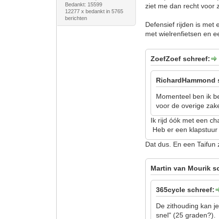
Bedankt: 15599
ziet me dan recht voor 
12277 x bedankt in 5765
berichten
Defensief rijden is met 
met wielrenfietsen en e
ZoefZoef schreef:
RichardHammond s
Momenteel ben ik bez
voor de overige zake
Ik rijd óók met een ch
Heb er een klapstuur o
Dat dus. En een Taifun z
Martin van Mourik s
365cycle schreef:
De zithouding kan je
snel" (25 graden?).