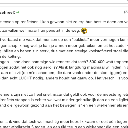
schreef:
(2
ensen op renfietsen lijken gewoon niet zo erg hun best te doen om vo
. Ze willen wel, maar hun pens zit in de weg.
t verbaast me vaak dat mensen op een "bukfiets" meer vermogen kun
mogen snap ik nog wel, je kan je armen meer gebruiken en uit het zadel
ug, billen en benen zijn sterk, dus met een stevige koolstofvezel stoel di
 de ketting.
gen... hoe doen sommige wielrenners dat toch? 300-400 watt trappe
ogen zodat het ook nog aero is? Als ik langdurig maximaal wil rijden in 
 aan m'n zij (op m'n schoenen, die daar vaak onder de stoel liggen) e
b dan echt LUCHT nodig, anders houdt het gauw op. Het verschil is voor
enners zijn niet zo heel snel, maar dat geldt ook voor de meeste ligfiet
renfiets stappen is echter wel wat minder gebruikelijk dan op een ligfi
iemand die "gewoon gezond aan het bewegen is" en een wielrenner als ie
n... ik vind dat toch wel machtig mooi hoor. Ik kwam er ooit één tege
de met windkracht 6 tegen, en een tijd terug een wielrenner die een spr