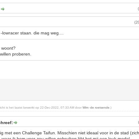
:
(2
-lowracer staan. die mag weg....
e woont?
willen proberen.
richt is het laatst bewerkt op 22-Dec-2022, 07:33 AM door
Wim -de roetsende
.)
hreef:
g met een Challenge Taifun. Misschien niet ideaal voor in de stad (zic
waar ik hem voor zou willen gebruiken lijkt het mij een leuk model.