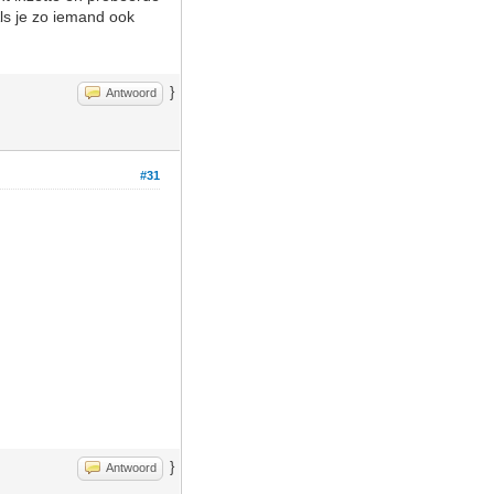
Als je zo iemand ook
}
Antwoord
#31
}
Antwoord