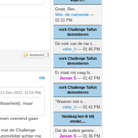
afgero...
Groet, Ren...
Wim -de roetsende
—
02:21 PM
vork Challenge Taifun
demonteren
De vork van de nar z...
veloc_h
— 01:46 PM
}
Antwoord
vork Challenge Taifun
demonteren
Er staat mij vaag bi...
Jeroen S
— 01:42 PM
#30
vork Challenge Taifun
demonteren
(21-Dec-2022, 11:53 PM)
"Waarom niet e...
htbaarheid), maar
veloc_h
— 01:41 PM
Vandaag ben ik blij
n even overeind gaan
omdat.....
k met de Challenge
Dat de oudere genera...
utomobilist achter me
Jeroen S
— 01:36 PM