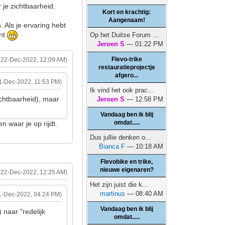
 je zichtbaarheid.
Kort en krachtig:
Aangenaam!
. Als je ervaring hebt
ent
Op het Duitse Forum ...
Jeroen S
— 01:22 PM
Flevo-trike
(22-Dec-2022, 12:09 AM)
restauratieprojectje
afgero...
1-Dec-2022, 11:53 PM)
Ik vind het ook prac...
ichtbaarheid), maar
Jeroen S
— 12:58 PM
Vandaag ben ik blij
omdat.....
en waar je op rijdt.
Dus jullie denken o...
Bianca F
— 10:18 AM
Flevobike en trike,
nieuwe eigenaren?
(22-Dec-2022, 12:25 AM)
Het zijn juist die k...
martinus
— 08:40 AM
1-Dec-2022, 04:24 PM)
Vandaag ben ik blij
 naar "redelijk
omdat.....