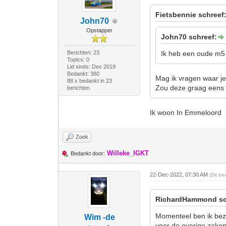
Fietsbennie schreef
John70
Opstapper
John70 schreef:
Berichten: 23
Ik heb een oude m5 
Topics: 0
Lid sinds: Dec 2019
Bedankt: 380
Mag ik vragen waar j
88 x bedankt in 23
Zou deze graag eens 
berichten
Ik woon In Emmeloord
Zoek
Willeke_IGKT
Bedankt door:
22-Dec-2022, 07:30 AM
(Dit be
RichardHammond sc
Momenteel ben ik bezi
Wim -de
voor de overige zaken 