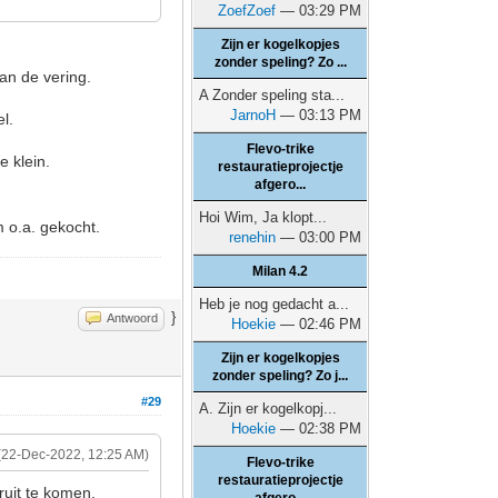
ZoefZoef
— 03:29 PM
Zijn er kogelkopjes
zonder speling? Zo ...
an de vering.
A Zonder speling sta...
JarnoH
— 03:13 PM
l.
Flevo-trike
e klein.
restauratieprojectje
afgero...
Hoi Wim, Ja klopt...
m o.a. gekocht.
renehin
— 03:00 PM
Milan 4.2
Heb je nog gedacht a...
}
Antwoord
Hoekie
— 02:46 PM
Zijn er kogelkopjes
zonder speling? Zo j...
#29
A. Zijn er kogelkopj...
Hoekie
— 02:38 PM
(22-Dec-2022, 12:25 AM)
Flevo-trike
restauratieprojectje
ruit te komen.