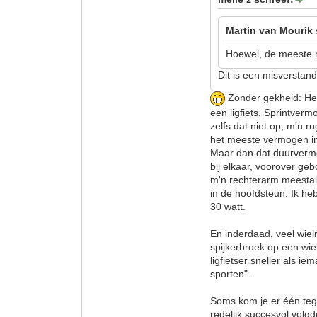
Martin van Mourik 
Hoewel, de meeste m
Dit is een misverstand
Zonder gekheid: He
een ligfiets. Sprintver
zelfs dat niet op; m'n r
het meeste vermogen in
Maar dan dat duurvermo
bij elkaar, voorover geb
m'n rechterarm meestal
in de hoofdsteun. Ik he
30 watt.
En inderdaad, veel wielr
spijkerbroek op een wiel
ligfietser sneller als 
sporten".
Soms kom je er één tege
redelijk succesvol volg