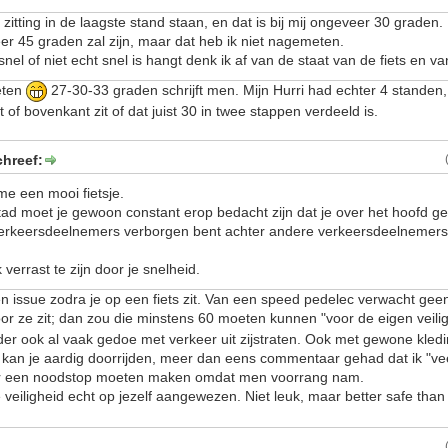
e zitting in de laagste stand staan, en dat is bij mij ongeveer 30 graden.
r 45 graden zal zijn, maar dat heb ik niet nagemeten.
snel of niet echt snel is hangt denk ik af van de staat van de fiets en va
eten
27-30-33 graden schrijft men. Mijn Hurri had echter 4 standen, 
of bovenkant zit of dat juist 30 in twee stappen verdeeld is.
chreef:
t me een mooi fietsje.
stad moet je gewoon constant erop bedacht zijn dat je over het hoofd g
erkeersdeelnemers verborgen bent achter andere verkeersdeelnemers
verrast te zijn door je snelheid.
en issue zodra je op een fiets zit. Van een speed pedelec verwacht gee
oor ze zit; dan zou die minstens 60 moeten kunnen "voor de eigen veili
rder ook al vaak gedoe met verkeer uit zijstraten. Ook met gewone kled
kan je aardig doorrijden, meer dan eens commentaar gehad dat ik "ve
ker een noodstop moeten maken omdat men voorrang nam.
je veiligheid echt op jezelf aangewezen. Niet leuk, maar better safe tha