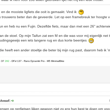
en de mooiste ligfiets die ooit is gemaakt. Vind ik
s trouwens beter dan de geveerde. Let op een framebreuk ter hoogte v
fun en heb nu een Fujin. Dezelfde fiets, maar dan met een 26" achterwie
 de stoel. Op mijn Taifun zat een M en die was voor mij eigenlijk net t
udingsgewijs een iets langere rug en dus korte beentjes
ie heeft een ander stoeltje die beter bij mijn rug past, daarom heb ik '
- DF
282
- DFxl 137 - Rans Dynamik Pro - M5 MinimalBike
chreef:
sen op renfietsen lijken gewoon niet zo erg hun best te doen om voo