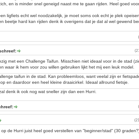
zich, en is minder snel geneigd naast me te gaan rijden. Heel goed voor
een ligfiets echt wel noodzakelijk, je moet soms ook echt je plek opeisen
en beetje hard kan rijden denk ik overigens dat je dat al wel gewend b
chreef:
(2
ig met een Challenge Taifun. Misschien niet ideaal voor in de stad (z
n waar ik hem voor zou willen gebruiken lijkt het mij een leuk model.
allenge taifun in de stad. Kan probleemloos, want veelal zijn er fietspad
p en daardoor een heel kleine draaicirkel. Ideaal allround fietsje.
al denk ik ook nog wat sneller zijn dan een Hurri.
chreef:
(2
 op de Hurri juist heel goed verstellen van "beginner/stad" (30 graden?)