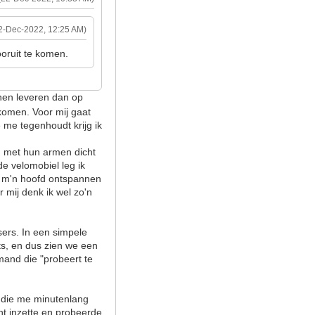
2-Dec-2022, 12:25 AM)
oruit te komen.
nen leveren dan op
 komen. Voor mij gaat
e me tegenhoudt krijg ik
n met hun armen dicht
de velomobiel leg ik
n m'n hoofd ontspannen
 mij denk ik wel zo'n
sers. In een simpele
ets, en dus zien we een
mand die "probeert te
n die me minutenlang
int inzette en probeerde