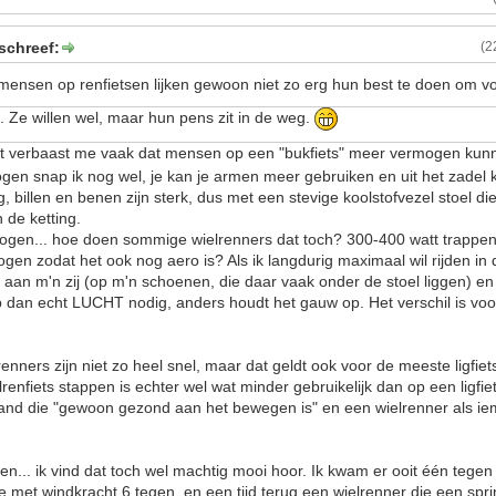
schreef:
(2
ensen op renfietsen lijken gewoon niet zo erg hun best te doen om vo
. Ze willen wel, maar hun pens zit in de weg.
t verbaast me vaak dat mensen op een "bukfiets" meer vermogen kun
mogen snap ik nog wel, je kan je armen meer gebruiken en uit het zadel
ug, billen en benen zijn sterk, dus met een stevige koolstofvezel stoel di
 de ketting.
gen... hoe doen sommige wielrenners dat toch? 300-400 watt trappe
ogen zodat het ook nog aero is? Als ik langdurig maximaal wil rijden in 
 aan m'n zij (op m'n schoenen, die daar vaak onder de stoel liggen) e
b dan echt LUCHT nodig, anders houdt het gauw op. Het verschil is voor
enners zijn niet zo heel snel, maar dat geldt ook voor de meeste ligfiet
renfiets stappen is echter wel wat minder gebruikelijk dan op een ligfi
iemand die "gewoon gezond aan het bewegen is" en een wielrenner als ie
n... ik vind dat toch wel machtig mooi hoor. Ik kwam er ooit één tege
de met windkracht 6 tegen, en een tijd terug een wielrenner die een spr