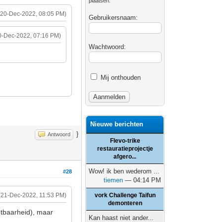
plaatsen.
(20-Dec-2022, 08:05 PM)
Gebruikersnaam:
0-Dec-2022, 07:16 PM)
Wachtwoord:
Mij onthouden
Nieuwe berichten
}
Antwoord
Flevo-trike
restauratieprojectje
afgero...
Wow! ik ben wederom ...
#28
tiemen
— 04:14 PM
(21-Dec-2022, 11:53 PM)
vork Challenge Taifun
demonteren
htbaarheid), maar
Kan haast niet ander...