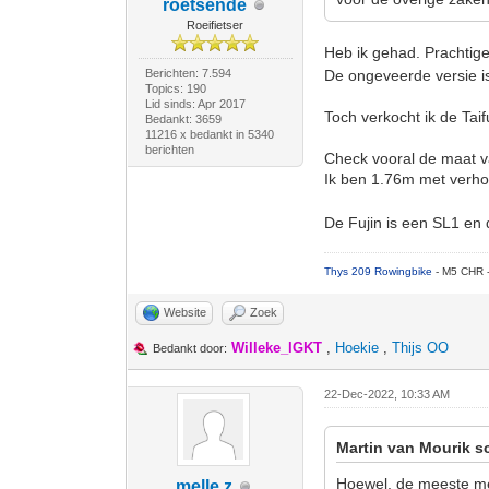
roetsende
Roeifietser
Heb ik gehad. Prachtige 
Berichten: 7.594
De ongeveerde versie i
Topics: 190
Lid sinds: Apr 2017
Toch verkocht ik de Tai
Bedankt: 3659
11216 x bedankt in 5340
berichten
Check vooral de maat van
Ik ben 1.76m met verho
De Fujin is een SL1 en d
Thys 209 Rowingbike
- M5 CHR 
Website
Zoek
Willeke_IGKT
,
Hoekie
,
Thijs OO
Bedankt door:
22-Dec-2022, 10:33 AM
Martin van Mourik s
Hoewel, de meeste men
melle z