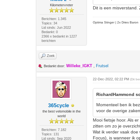
Kilometervreter
Dit is een misverstand.
Berichten: 1.345
Optima Stinger |
2x Dries Baron
Topics: 34
Lid sinds: Jun 2022
Bedankt: 0
2366 x bedankt in 1227
berichten
Zoek
Willeke_IGKT
,
Frutsel
Bedankt door:
22-Dec-2022, 02:22 PM
(Dit b
RichardHammond sc
Momenteel ben ik bezi
365cycle
voor de overige zaken 
the best velomobile in the
world
Mooi fietsje hoor. Als 
zitten om zo je overzic
Berichten: 7.182
Wat ik verder vaak doe 
Topics: 131
Focus), is wanneer ik o
Lid sinds: Sep 2020