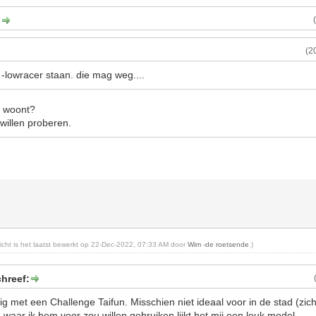
:
(2
-lowracer staan. die mag weg....
e woont?
willen proberen.
richt is het laatst bewerkt op 22-Dec-2022, 07:33 AM door
Wim -de roetsende
.)
hreef:
g met een Challenge Taifun. Misschien niet ideaal voor in de stad (zic
waar ik hem voor zou willen gebruiken lijkt het mij een leuk model.