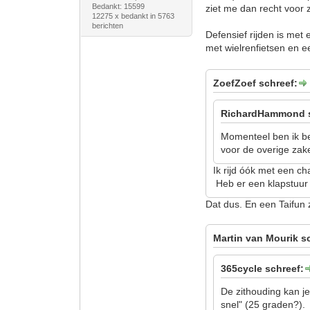
Bedankt: 15599
ziet me dan recht voor 
12275 x bedankt in 5763
berichten
Defensief rijden is met 
met wielrenfietsen en e
ZoefZoef schreef:
RichardHammond s
Momenteel ben ik bez
voor de overige zake
Ik rijd óók met een ch
Heb er een klapstuur o
Dat dus. En een Taifun z
Martin van Mourik s
365cycle schreef:
De zithouding kan je
snel" (25 graden?).