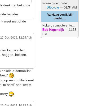
In een groep zulle...
 Ik denk dat het in de
365cycle
— 01:34 AM
n de berijder.
Vandaag ben ik blij
omdat.....
ik weet niet of de
Roken, computers, te...
Bob Hagendijk
— 11:38
PM
(22-Dec-2022, 12:25 AM)
ezien kan worden,
, heggen, hekken,
n enkele automobilist
gheid"
ing op een bukfiets met
el te hard" aan kwam
n sorry
(22-Dec-2022, 10:33 AM)