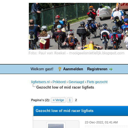
Welkom gast!
Aanmelden
Registreren
ligfietsers.nl
›
Prikbord
›
Gevraagd
›
Fiets gezocht
Gezocht low of mid racer ligfiets
0 stemmen - gemiddelde waardering is 0
1
2
3
4
5
Pagina's (2):
« Vorige
1
2
Gezocht low of mid racer ligfiets
22-Dec-2022, 01:41 AM