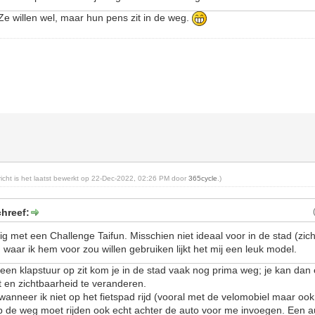
 Ze willen wel, maar hun pens zit in de weg.
ericht is het laatst bewerkt op 22-Dec-2022, 02:26 PM door
365cycle
.)
hreef:
g met een Challenge Taifun. Misschien niet ideaal voor in de stad (zic
waar ik hem voor zou willen gebruiken lijkt het mij een leuk model.
er een klapstuur op zit kom je in de stad vaak nog prima weg; je kan da
ht en zichtbaarheid te veranderen.
wanneer ik niet op het fietspad rijd (vooral met de velomobiel maar oo
p de weg moet rijden ook echt achter de auto voor me invoegen. Een a