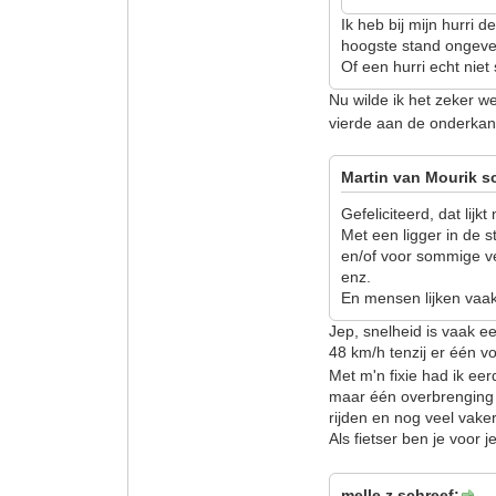
Ik heb bij mijn hurri d
hoogste stand ongevee
Of een hurri echt niet 
Nu wilde ik het zeker w
vierde aan de onderkant 
Martin van Mourik s
Gefeliciteerd, dat lijk
Met een ligger in de 
en/of voor sommige v
enz.
En mensen lijken vaak 
Jep, snelheid is vaak e
48 km/h tenzij er één v
Met m'n fixie had ik ee
maar één overbrenging 
rijden en nog veel va
Als fietser ben je voor 
melle z schreef: