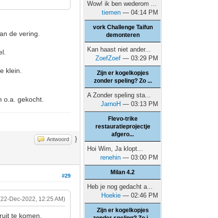
Wow! ik ben wederom ...
tiemen
— 04:14 PM
vork Challenge Taifun
an de vering.
demonteren
Kan haast niet ander...
l.
ZoefZoef
— 03:29 PM
e klein.
Zijn er kogelkopjes
zonder speling? Zo ...
A Zonder speling sta...
m o.a. gekocht.
JarnoH
— 03:13 PM
Flevo-trike
restauratieprojectje
afgero...
}
Antwoord
Hoi Wim, Ja klopt...
renehin
— 03:00 PM
Milan 4.2
#29
Heb je nog gedacht a...
Hoekie
— 02:46 PM
(22-Dec-2022, 12:25 AM)
Zijn er kogelkopjes
ruit te komen.