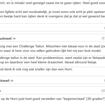
zich, en is minder snel geneigd naast me te gaan rijden. Heel goed voor
een ligfiets echt wel noodzakelijk, je moet soms ook echt je plek opeisen
en beetje hard kan rijden denk ik overigens dat je dat al wel gewend b
chreef:
(2
ig met een Challenge Taifun. Misschien niet ideaal voor in de stad (z
n waar ik hem voor zou willen gebruiken lijkt het mij een leuk model.
allenge taifun in de stad. Kan probleemloos, want veelal zijn er fietspad
p en daardoor een heel kleine draaicirkel. Ideaal allround fietsje.
al denk ik ook nog wat sneller zijn dan een Hurri.
chreef:
(2
 op de Hurri juist heel goed verstellen van "beginner/stad" (30 graden?)