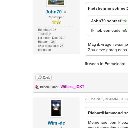
Fietsbennie schreef
John70
Opstapper
John70 schreef:
Berichten: 23
Ik heb een oude m5 
Topics: 0
Lid sinds: Dec 2019
Bedankt: 380
Mag ik vragen waar j
88 x bedankt in 23
Zou deze graag eens 
berichten
Ik woon In Emmeloord
Zoek
Willeke_IGKT
Bedankt door:
22-Dec-2022, 07:30 AM
(Dit be
RichardHammond sc
Momenteel ben ik bezi
Wim -de
voor de overige zaken 