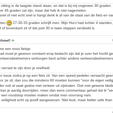
e zitting in de laagste stand staan, en dat is bij mij ongeveer 30 graden.
r 45 graden zal zijn, maar dat heb ik niet nagemeten.
snel of niet echt snel is hangt denk ik af van de staat van de fiets en va
eten
27-30-33 graden schrijft men. Mijn Hurri had echter 4 standen, 
of bovenkant zit of dat juist 30 in twee stappen verdeeld is.
chreef:
t me een mooi fietsje.
stad moet je gewoon constant erop bedacht zijn dat je over het hoofd g
erkeersdeelnemers verborgen bent achter andere verkeersdeelnemers
verrast te zijn door je snelheid.
en issue zodra je op een fiets zit. Van een speed pedelec verwacht gee
oor ze zit; dan zou die minstens 60 moeten kunnen "voor de eigen veili
rder ook al vaak gedoe met verkeer uit zijstraten. Ook met gewone kled
kan je aardig doorrijden, meer dan eens commentaar gehad dat ik "ve
ker een noodstop moeten maken omdat men voorrang nam.
je veiligheid echt op jezelf aangewezen. Niet leuk, maar better safe tha