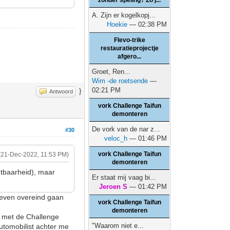
zonder speling? Zo j...
A. Zijn er kogelkopj...
Hoekie
— 02:38 PM
Flevo-trike
restauratieprojectje
afgero...
Groet, Ren...
Wim -de roetsende
—
02:21 PM
}
Antwoord
vork Challenge Taifun
demonteren
De vork van de nar z...
#30
veloc_h
— 01:46 PM
vork Challenge Taifun
(21-Dec-2022, 11:53 PM)
demonteren
htbaarheid), maar
Er staat mij vaag bi...
Jeroen S
— 01:42 PM
n even overeind gaan
vork Challenge Taifun
demonteren
k met de Challenge
"Waarom niet e...
utomobilist achter me