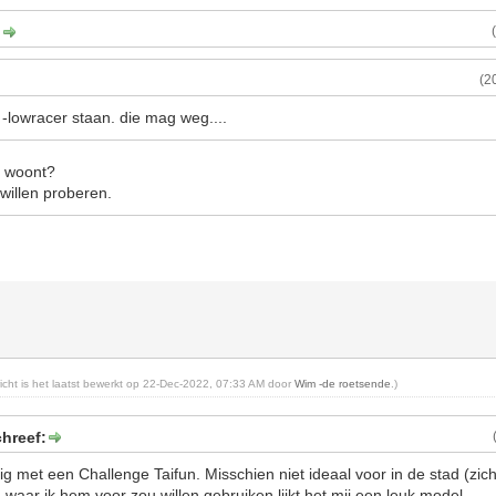
:
(2
-lowracer staan. die mag weg....
e woont?
willen proberen.
richt is het laatst bewerkt op 22-Dec-2022, 07:33 AM door
Wim -de roetsende
.)
hreef:
g met een Challenge Taifun. Misschien niet ideaal voor in de stad (zic
waar ik hem voor zou willen gebruiken lijkt het mij een leuk model.