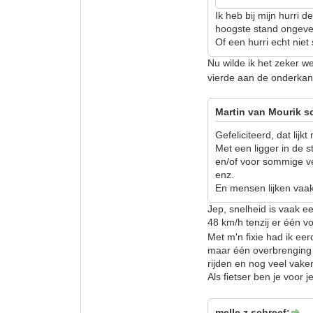
Ik heb bij mijn hurri d
hoogste stand ongevee
Of een hurri echt niet 
Nu wilde ik het zeker w
vierde aan de onderkant 
Martin van Mourik s
Gefeliciteerd, dat lijk
Met een ligger in de 
en/of voor sommige v
enz.
En mensen lijken vaak 
Jep, snelheid is vaak e
48 km/h tenzij er één v
Met m'n fixie had ik ee
maar één overbrenging 
rijden en nog veel va
Als fietser ben je voor 
melle z schreef: