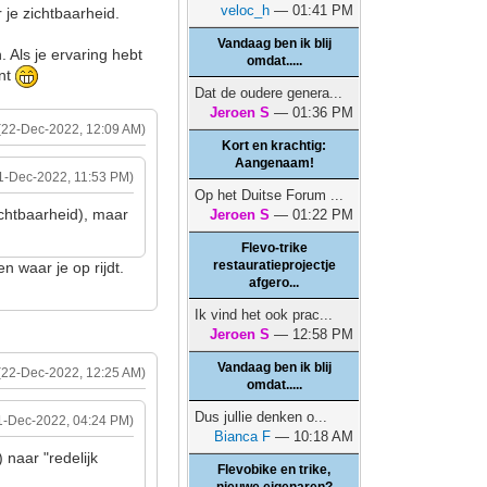
veloc_h
— 01:41 PM
 je zichtbaarheid.
Vandaag ben ik blij
. Als je ervaring hebt
omdat.....
ent
Dat de oudere genera...
Jeroen S
— 01:36 PM
(22-Dec-2022, 12:09 AM)
Kort en krachtig:
Aangenaam!
1-Dec-2022, 11:53 PM)
Op het Duitse Forum ...
ichtbaarheid), maar
Jeroen S
— 01:22 PM
Flevo-trike
restauratieprojectje
en waar je op rijdt.
afgero...
Ik vind het ook prac...
Jeroen S
— 12:58 PM
Vandaag ben ik blij
(22-Dec-2022, 12:25 AM)
omdat.....
Dus jullie denken o...
1-Dec-2022, 04:24 PM)
Bianca F
— 10:18 AM
 naar "redelijk
Flevobike en trike,