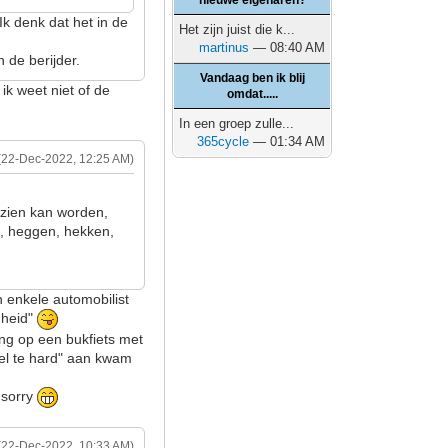
nieuwe eigenaren?
 Ik denk dat het in de
Het zijn juist die k...
martinus
— 08:40 AM
n de berijder.
Vandaag ben ik blij
ik weet niet of de
omdat.....
In een groep zulle...
365cycle
— 01:34 AM
(22-Dec-2022, 12:25 AM)
ezien kan worden,
, heggen, hekken,
n enkele automobilist
gheid"
ing op een bukfiets met
el te hard" aan kwam
n sorry
(22-Dec-2022, 10:33 AM)