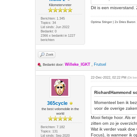
Kilometervreter
Dit is een misverstand.
Berichten: 1.345
Optima Stinger |
2x Dries Baron
Topics: 34
Lid sinds: Jun 2022
Bedankt: 0
2366 x bedankt in 1227
berichten
Zoek
Willeke_IGKT
,
Frutsel
Bedankt door:
22-Dec-2022, 02:22 PM
(Dit b
RichardHammond sc
Momenteel ben ik bezi
365cycle
voor de overige zaken 
the best velomobile in the
world
Mooi fietsje hoor. Als 
zitten om zo je overzic
Berichten: 7.182
Wat ik verder vaak doe 
Topics: 131
Focus), is wanneer ik o
Lid sinds: Sep 2020