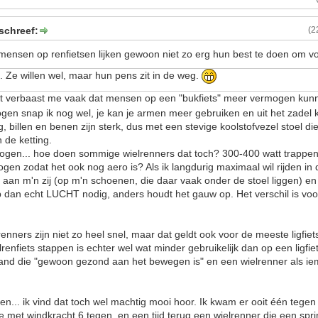
schreef:
(2
ensen op renfietsen lijken gewoon niet zo erg hun best te doen om vo
. Ze willen wel, maar hun pens zit in de weg.
t verbaast me vaak dat mensen op een "bukfiets" meer vermogen kun
mogen snap ik nog wel, je kan je armen meer gebruiken en uit het zadel
ug, billen en benen zijn sterk, dus met een stevige koolstofvezel stoel di
 de ketting.
gen... hoe doen sommige wielrenners dat toch? 300-400 watt trappe
ogen zodat het ook nog aero is? Als ik langdurig maximaal wil rijden in 
 aan m'n zij (op m'n schoenen, die daar vaak onder de stoel liggen) e
b dan echt LUCHT nodig, anders houdt het gauw op. Het verschil is voor
enners zijn niet zo heel snel, maar dat geldt ook voor de meeste ligfiet
renfiets stappen is echter wel wat minder gebruikelijk dan op een ligfi
iemand die "gewoon gezond aan het bewegen is" en een wielrenner als ie
n... ik vind dat toch wel machtig mooi hoor. Ik kwam er ooit één tege
de met windkracht 6 tegen, en een tijd terug een wielrenner die een spr