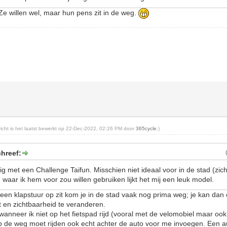
 Ze willen wel, maar hun pens zit in de weg.
ericht is het laatst bewerkt op 22-Dec-2022, 02:26 PM door
365cycle
.)
hreef:
g met een Challenge Taifun. Misschien niet ideaal voor in de stad (zic
waar ik hem voor zou willen gebruiken lijkt het mij een leuk model.
er een klapstuur op zit kom je in de stad vaak nog prima weg; je kan da
ht en zichtbaarheid te veranderen.
wanneer ik niet op het fietspad rijd (vooral met de velomobiel maar oo
p de weg moet rijden ook echt achter de auto voor me invoegen. Een a