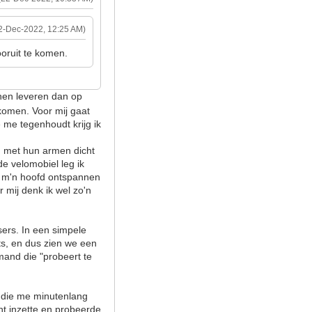
2-Dec-2022, 12:25 AM)
oruit te komen.
nen leveren dan op
 komen. Voor mij gaat
e me tegenhoudt krijg ik
n met hun armen dicht
de velomobiel leg ik
n m'n hoofd ontspannen
 mij denk ik wel zo'n
sers. In een simpele
ets, en dus zien we een
mand die "probeert te
n die me minutenlang
int inzette en probeerde