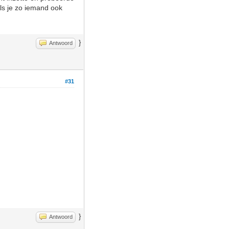
Als je zo iemand ook
}
Antwoord
#31
}
Antwoord