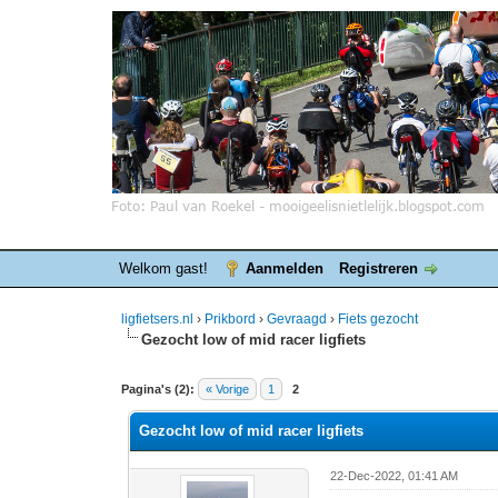
Welkom gast!
Aanmelden
Registreren
ligfietsers.nl
›
Prikbord
›
Gevraagd
›
Fiets gezocht
Gezocht low of mid racer ligfiets
0 stemmen - gemiddelde waardering is 0
1
2
3
4
5
Pagina's (2):
« Vorige
1
2
Gezocht low of mid racer ligfiets
22-Dec-2022, 01:41 AM