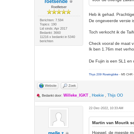
roetsende
Roeifietser
Heb ik gehad. Prachtige 
Berichten: 7.594
De ongeveerde versie i
Topics: 190
Lid sinds: Apr 2017
Toch verkocht ik de Tai
Bedankt: 3660
11216 x bedankt in 5340
berichten
Check vooral de maat van
Ik ben 1.76m met verho
De Fujin is een SL1 en d
Thys 209 Rowingbike
- M5 CHR 
Website
Zoek
Willeke_IGKT
,
Hoekie
,
Thijs OO
Bedankt door:
22-Dec-2022, 10:33 AM
Martin van Mourik s
Hoewel, de meeste men
melle z