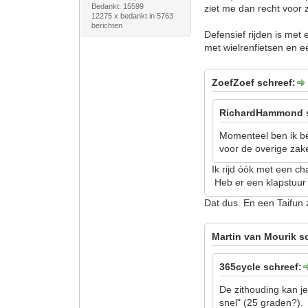
Bedankt: 15599
ziet me dan recht voor 
12275 x bedankt in 5763
berichten
Defensief rijden is met 
met wielrenfietsen en e
ZoefZoef schreef:
RichardHammond s
Momenteel ben ik bez
voor de overige zake
Ik rijd óók met een ch
Heb er een klapstuur o
Dat dus. En een Taifun z
Martin van Mourik s
365cycle schreef:
De zithouding kan je
snel" (25 graden?).