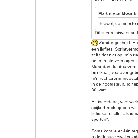
Martin van Mourik 
Hoewel, de meeste m
Dit is een misverstand
Zonder gekheid: He
een ligfiets. Sprintver
zelfs dat niet op; m'n r
het meeste vermogen in
Maar dan dat duurvermo
bij elkaar, voorover geb
m'n rechterarm meestal
in de hoofdsteun. Ik he
30 watt.
En inderdaad, veel wielr
spijkerbroek op een wiel
ligfietser sneller als 
sporten".
Soms kom je er één tege
redelijk succesvol volg