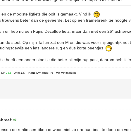
en de mooiste ligfiets die ooit is gemaakt. Vind ik
s trouwens beter dan de geveerde. Let op een framebreuk ter hoogte v
fun en heb nu een Fujin. Dezelfde fiets, maar dan met een 26" achterwie
 de stoel. Op mijn Taifun zat een M en die was voor mij eigenlijk net t
udingsgewijs een iets langere rug en dus korte beentjes
ie heeft een ander stoeltje die beter bij mijn rug past, daarom heb ik '
- DF
282
- DFxl 137 - Rans Dynamik Pro - M5 MinimalBike
chreef:
sen op renfietsen lijken gewoon niet zo erg hun best te doen om voo