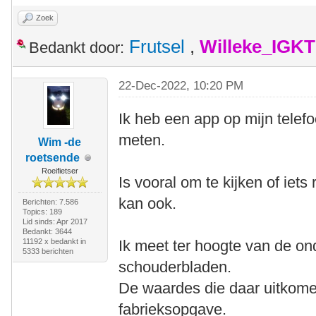
Zoek
Frutsel
,
Willeke_IGKT
Bedankt door:
22-Dec-2022, 10:20 PM
Ik heb een app op mijn telef
meten.
Wim -de
roetsende
Roeifietser
Is vooral om te kijken of iet
kan ook.
Berichten: 7.586
Topics: 189
Lid sinds: Apr 2017
Bedankt: 3644
11192 x bedankt in
Ik meet ter hoogte van de on
5333 berichten
schouderbladen.
De waardes die daar uitkome
fabrieksopgave.