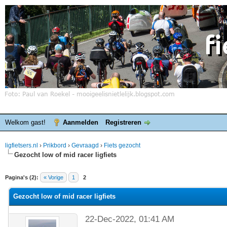
Welkom gast!
Aanmelden
Registreren
ligfietsers.nl
›
Prikbord
›
Gevraagd
›
Fiets gezocht
Gezocht low of mid racer ligfiets
elde waardering is 0
Pagina's (2):
« Vorige
1
2
Gezocht low of mid racer ligfiets
22-Dec-2022, 01:41 AM