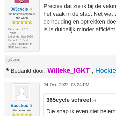
Precies dat zie ik bij de ve
365cycle
het vaak in de stad. Net wat
the best velomobile in
the world
de houding en optrekken doe
is is duidelijk minder efficië
Berichten: 7.181
Topics: 131
Lid sinds: Sep 2020
Bedankt: 15596
12269 x bedankt in
5761 berichten
Zoek
Willeke_IGKT
,
Hoekie
Bedankt door:
24-Dec-2022, 03:24 PM
365cycle schreef:
Bacchus
Die snap ik even niet helem
Kilometervreter