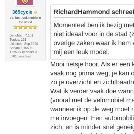
RichardHammond schreef
365cycle
the best velomobile in
the world
Momenteel ben ik bezig met
niet ideaal voor in de stad 
Berichten: 7.181
Topics: 131
overige zaken waar ik hem vo
Lid sinds: Sep 2020
Bedankt: 15596
mij een leuk model.
12269 x bedankt in
5761 berichten
Mooi fietsje hoor. Als er een 
vaak nog prima weg; je kan 
zo je overzicht en zichtbaarh
Wat ik verder vaak doe wannee
(vooral met de velomobiel m
wanneer ik op de weg moet ri
me invoegen. Een automobili
zich, en is minder snel genei