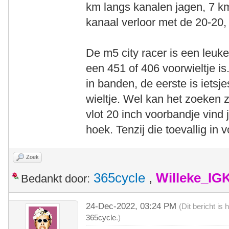
km langs kanalen jagen, 7 km
kanaal verloor met de 20-20,
De m5 city racer is een leuk
een 451 of 406 voorwieltje is
in banden, de eerste is ietsj
wieltje. Wel kan het zoeken 
vlot 20 inch voorbandje vind 
hoek. Tenzij die toevallig in 
Zoek
365cycle
,
Willeke_IG
Bedankt door:
24-Dec-2022, 03:24 PM
(Dit bericht i
365cycle
.)