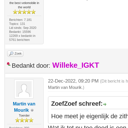
the best velomobile in
the world
Berichten: 7.181
Topics: 131
Lid sinds: Sep 2020
Bedankt: 15596
12269 x bedankt in
5761 berichten
Zoek
Willeke_IGKT
Bedankt door:
22-Dec-2022, 09:20 PM
(Dit bericht i
Martin van Mourik
.)
ZoefZoef schreef:
Martin van
Mourik
Hoe meet je eigenlijk de zi
Toerder
Wat ik tot nu toe deed is een