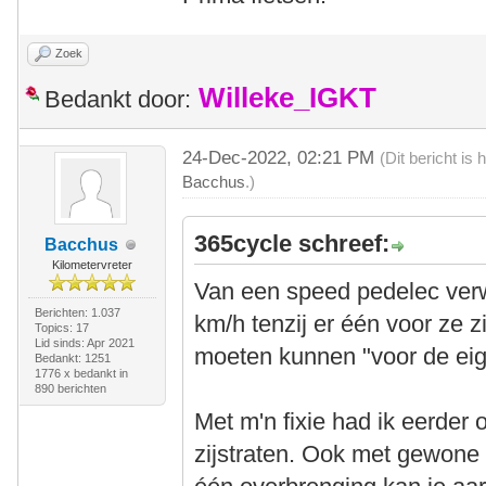
Zoek
Willeke_IGKT
Bedankt door:
24-Dec-2022, 02:21 PM
(Dit bericht i
Bacchus
.)
365cycle schreef:
Bacchus
Kilometervreter
Van een speed pedelec verw
Berichten: 1.037
km/h tenzij er één voor ze z
Topics: 17
Lid sinds: Apr 2021
moeten kunnen "voor de eig
Bedankt: 1251
1776 x bedankt in
890 berichten
Met m'n fixie had ik eerder 
zijstraten. Ook met gewone