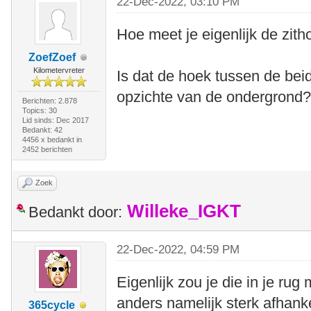
22-Dec-2022, 03:10 PM
Hoe meet je eigenlijk de zit
ZoefZoef
Kilometervreter
Is dat de hoek tussen de beid
opzichte van de ondergrond
Berichten: 2.878
Topics: 30
Lid sinds: Dec 2017
Bedankt: 42
4456 x bedankt in
2452 berichten
Zoek
Willeke_IGKT
Bedankt door:
22-Dec-2022, 04:59 PM
Eigenlijk zou je die in je rug 
anders namelijk sterk afhanke
365cycle