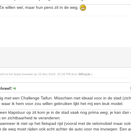
 Ze willen wel, maar hun pens zit in de weg.
ericht is het laatst bewerkt op 22-Dec-2022, 02:26 PM door
365cycle
.)
hreef:
g met een Challenge Taifun. Misschien niet ideaal voor in de stad (zic
waar ik hem voor zou willen gebruiken lijkt het mij een leuk model.
er een klapstuur op zit kom je in de stad vaak nog prima weg; je kan da
ht en zichtbaarheid te veranderen.
wanneer ik niet op het fietspad rijd (vooral met de velomobiel maar oo
p de weg moet rijden ook echt achter de auto voor me invoegen. Een a