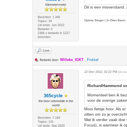
Kilometervreter
Dit is een misverstand.
Berichten: 1.345
Optima Stinger |
2x Dries Baron
Topics: 34
Lid sinds: Jun 2022
Bedankt: 0
2366 x bedankt in 1227
berichten
Zoek
Willeke_IGKT
,
Frutsel
Bedankt door:
22-Dec-2022, 02:22 PM
(Dit b
RichardHammond sc
Momenteel ben ik bezi
365cycle
voor de overige zaken 
the best velomobile in the
world
Mooi fietsje hoor. Als 
zitten om zo je overzic
Berichten: 7.184
Wat ik verder vaak doe 
Topics: 131
Focus), is wanneer ik o
Lid sinds: Sep 2020