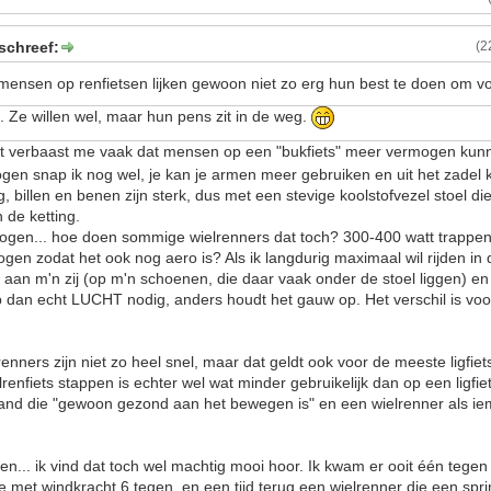
schreef:
(2
ensen op renfietsen lijken gewoon niet zo erg hun best te doen om vo
. Ze willen wel, maar hun pens zit in de weg.
t verbaast me vaak dat mensen op een "bukfiets" meer vermogen kun
mogen snap ik nog wel, je kan je armen meer gebruiken en uit het zadel
ug, billen en benen zijn sterk, dus met een stevige koolstofvezel stoel di
 de ketting.
gen... hoe doen sommige wielrenners dat toch? 300-400 watt trappe
ogen zodat het ook nog aero is? Als ik langdurig maximaal wil rijden in 
 aan m'n zij (op m'n schoenen, die daar vaak onder de stoel liggen) e
b dan echt LUCHT nodig, anders houdt het gauw op. Het verschil is voor
enners zijn niet zo heel snel, maar dat geldt ook voor de meeste ligfiet
renfiets stappen is echter wel wat minder gebruikelijk dan op een ligfi
iemand die "gewoon gezond aan het bewegen is" en een wielrenner als ie
n... ik vind dat toch wel machtig mooi hoor. Ik kwam er ooit één tege
de met windkracht 6 tegen, en een tijd terug een wielrenner die een spr