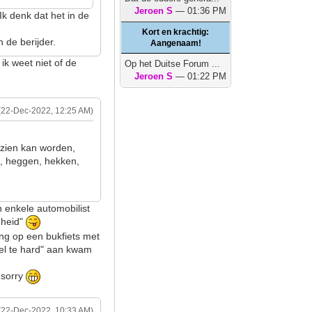
Jeroen S
— 01:36 PM
 Ik denk dat het in de
Kort en krachtig:
n de berijder.
Aangenaam!
ik weet niet of de
Op het Duitse Forum ...
Jeroen S
— 01:22 PM
(22-Dec-2022, 12:25 AM)
ezien kan worden,
, heggen, hekken,
n enkele automobilist
gheid"
ing op een bukfiets met
el te hard" aan kwam
n sorry
(22-Dec-2022, 10:33 AM)