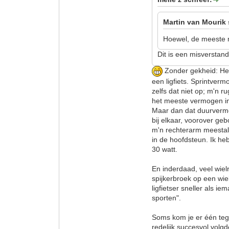
Martin van Mourik 
Hoewel, de meeste m
Dit is een misverstand
Zonder gekheid: He
een ligfiets. Sprintver
zelfs dat niet op; m'n r
het meeste vermogen in
Maar dan dat duurvermo
bij elkaar, voorover geb
m'n rechterarm meestal
in de hoofdsteun. Ik he
30 watt.
En inderdaad, veel wielr
spijkerbroek op een wiel
ligfietser sneller als 
sporten".
Soms kom je er één tege
redelijk succesvol volg