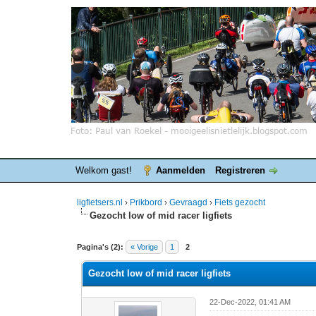
Welkom gast!
Aanmelden
Registreren
ligfietsers.nl
›
Prikbord
›
Gevraagd
›
Fiets gezocht
Gezocht low of mid racer ligfiets
0 stemmen - gemiddelde waardering is 0
1
2
3
4
5
Pagina's (2):
« Vorige
1
2
Gezocht low of mid racer ligfiets
22-Dec-2022, 01:41 AM