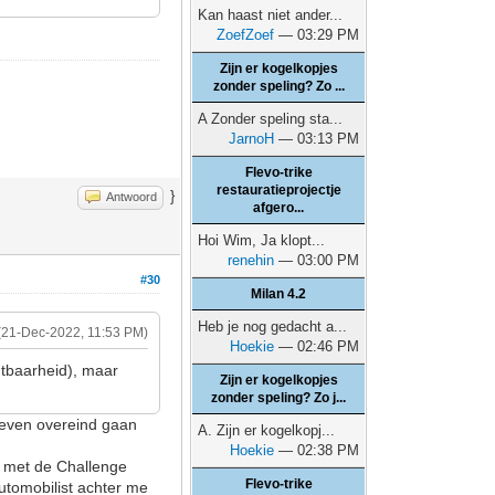
Kan haast niet ander...
ZoefZoef
— 03:29 PM
Zijn er kogelkopjes
zonder speling? Zo ...
A Zonder speling sta...
JarnoH
— 03:13 PM
Flevo-trike
restauratieprojectje
}
Antwoord
afgero...
Hoi Wim, Ja klopt...
renehin
— 03:00 PM
#30
Milan 4.2
Heb je nog gedacht a...
(21-Dec-2022, 11:53 PM)
Hoekie
— 02:46 PM
htbaarheid), maar
Zijn er kogelkopjes
zonder speling? Zo j...
n even overeind gaan
A. Zijn er kogelkopj...
Hoekie
— 02:38 PM
k met de Challenge
Flevo-trike
utomobilist achter me