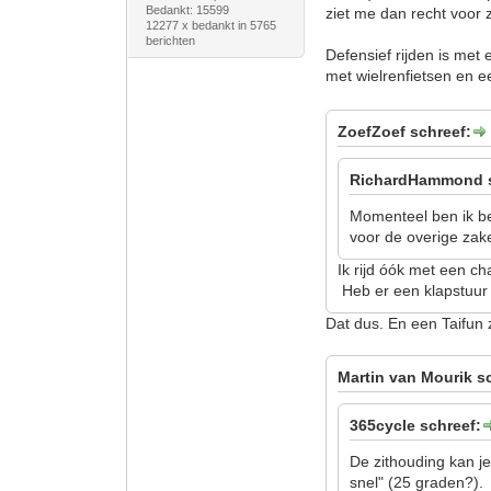
Bedankt: 15599
ziet me dan recht voor 
12277 x bedankt in 5765
berichten
Defensief rijden is met 
met wielrenfietsen en e
ZoefZoef schreef:
RichardHammond s
Momenteel ben ik bez
voor de overige zake
Ik rijd óók met een ch
Heb er een klapstuur o
Dat dus. En een Taifun z
Martin van Mourik s
365cycle schreef:
De zithouding kan je
snel" (25 graden?).