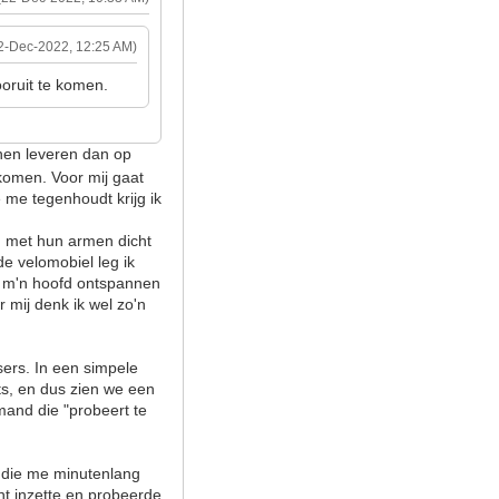
2-Dec-2022, 12:25 AM)
oruit te komen.
nen leveren dan op
 komen. Voor mij gaat
e me tegenhoudt krijg ik
n met hun armen dicht
de velomobiel leg ik
n m'n hoofd ontspannen
 mij denk ik wel zo'n
sers. In een simpele
ets, en dus zien we een
mand die "probeert te
n die me minutenlang
int inzette en probeerde