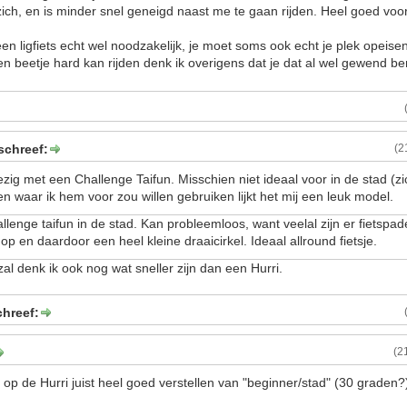
zich, en is minder snel geneigd naast me te gaan rijden. Heel goed voor
een ligfiets echt wel noodzakelijk, je moet soms ook echt je plek opeisen
en beetje hard kan rijden denk ik overigens dat je dat al wel gewend b
chreef:
(2
ig met een Challenge Taifun. Misschien niet ideaal voor in de stad (z
n waar ik hem voor zou willen gebruiken lijkt het mij een leuk model.
allenge taifun in de stad. Kan probleemloos, want veelal zijn er fietspad
p en daardoor een heel kleine draaicirkel. Ideaal allround fietsje.
al denk ik ook nog wat sneller zijn dan een Hurri.
chreef:
(2
 op de Hurri juist heel goed verstellen van "beginner/stad" (30 graden?)