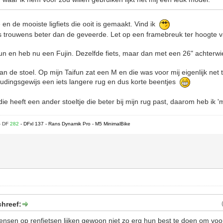
en de mooiste ligfiets die ooit is gemaakt. Vind ik
s trouwens beter dan de geveerde. Let op een framebreuk ter hoogte v
fun en heb nu een Fujin. Dezelfde fiets, maar dan met een 26" achterwie
 de stoel. Op mijn Taifun zat een M en die was voor mij eigenlijk net t
udingsgewijs een iets langere rug en dus korte beentjes
ie heeft een ander stoeltje die beter bij mijn rug past, daarom heb ik '
- DF
282
- DFxl 137 - Rans Dynamik Pro - M5 MinimalBike
chreef:
sen op renfietsen lijken gewoon niet zo erg hun best te doen om voo