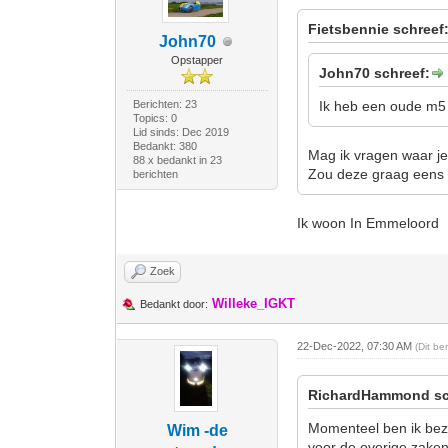
Fietsbennie schreef
John70
Opstapper
John70 schreef:
Berichten: 23
Ik heb een oude m5 
Topics: 0
Lid sinds: Dec 2019
Bedankt: 380
Mag ik vragen waar j
88 x bedankt in 23
Zou deze graag eens 
berichten
Ik woon In Emmeloord
Zoek
Willeke_IGKT
Bedankt door:
22-Dec-2022, 07:30 AM
(Dit be
RichardHammond sc
Momenteel ben ik bezi
Wim -de
voor de overige zaken 