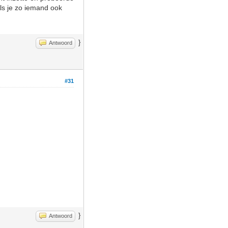
Als je zo iemand ook
}
Antwoord
#31
}
Antwoord