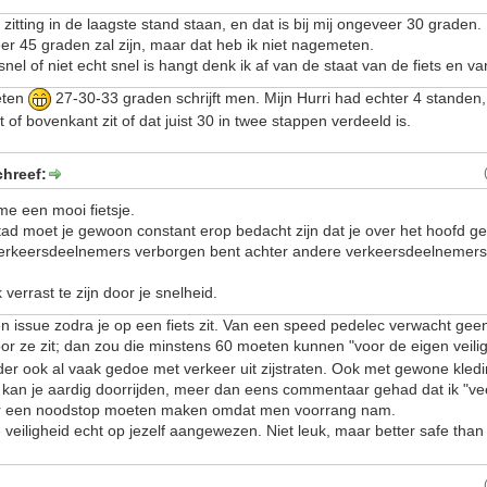
e zitting in de laagste stand staan, en dat is bij mij ongeveer 30 graden.
r 45 graden zal zijn, maar dat heb ik niet nagemeten.
snel of niet echt snel is hangt denk ik af van de staat van de fiets en va
eten
27-30-33 graden schrijft men. Mijn Hurri had echter 4 standen, 
of bovenkant zit of dat juist 30 in twee stappen verdeeld is.
chreef:
t me een mooi fietsje.
stad moet je gewoon constant erop bedacht zijn dat je over het hoofd g
erkeersdeelnemers verborgen bent achter andere verkeersdeelnemers
verrast te zijn door je snelheid.
en issue zodra je op een fiets zit. Van een speed pedelec verwacht gee
oor ze zit; dan zou die minstens 60 moeten kunnen "voor de eigen veili
rder ook al vaak gedoe met verkeer uit zijstraten. Ook met gewone kled
kan je aardig doorrijden, meer dan eens commentaar gehad dat ik "ve
ker een noodstop moeten maken omdat men voorrang nam.
je veiligheid echt op jezelf aangewezen. Niet leuk, maar better safe tha