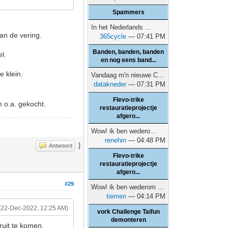
Spammers
In het Nederlands ...
an de vering.
365cycle
— 07:41 PM
Banden, banden, banden
l.
en nog eens band...
e klein.
Vandaag m'n nieuwe C...
datakneder
— 07:31 PM
Flevo-trike
m o.a. gekocht.
restauratieprojectje
afgero...
Wow! ik ben wedero...
renehin
— 04:48 PM
}
Antwoord
Flevo-trike
restauratieprojectje
afgero...
#29
Wow! ik ben wederom ...
tiemen
— 04:14 PM
(22-Dec-2022, 12:25 AM)
vork Challenge Taifun
demonteren
ruit te komen.