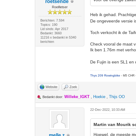
roetsende
Roeifietser
Heb ik gehad. Prachtige 
Berichten: 7.594
De ongeveerde versie i
Topics: 190
Lid sinds: Apr 2017
Toch verkocht ik de Tai
Bedankt: 3660
11216 x bedankt in 5340
berichten
Check vooral de maat van
Ik ben 1.76m met verho
De Fujin is een SL1 en d
Thys 209 Rowingbike
- M5 CHR 
Website
Zoek
Willeke_IGKT
,
Hoekie
,
Thijs OO
Bedankt door:
22-Dec-2022, 10:33 AM
Martin van Mourik s
Hoewel, de meeste men
melle z