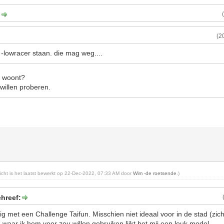
:
(2
-lowracer staan. die mag weg....
e woont?
willen proberen.
richt is het laatst bewerkt op 22-Dec-2022, 07:33 AM door
Wim -de roetsende
.)
hreef:
g met een Challenge Taifun. Misschien niet ideaal voor in de stad (zic
waar ik hem voor zou willen gebruiken lijkt het mij een leuk model.