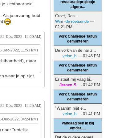
restauratieprojectje
 je zichtbaarheid.
afgero...
. Als je ervaring hebt
Groet, Ren...
ent
Wim -de roetsende
—
02:21 PM
vork Challenge Taifun
(22-Dec-2022, 12:09 AM)
demonteren
1-Dec-2022, 11:53 PM)
De vork van de nar z...
veloc_h
— 01:46 PM
ichtbaarheid), maar
vork Challenge Taifun
demonteren
en waar je op rijdt.
Er staat mij vaag bi...
Jeroen S
— 01:42 PM
vork Challenge Taifun
demonteren
(22-Dec-2022, 12:25 AM)
"Waarom niet e...
veloc_h
— 01:41 PM
1-Dec-2022, 04:24 PM)
Vandaag ben ik blij
omdat.....
 naar "redelijk
Dat de oudere genera...