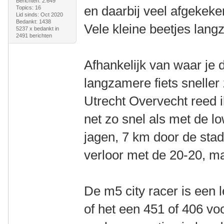
Berichten: 2.649
en daarbij veel afgekeke
Topics: 16
Lid sinds: Oct 2020
Bedankt: 1438
Vele kleine beetjes lang
5237 x bedankt in
2491 berichten
Afhankelijk van waar je d
langzamere fiets sneller
Utrecht Overvecht reed 
net zo snel als met de l
jagen, 7 km door de stad
verloor met de 20-20, ma
De m5 city racer is een 
of het een 451 of 406 voo