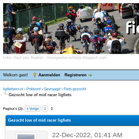
Welkom gast!
Aanmelden
Registreren
ligfietsers.nl
›
Prikbord
›
Gevraagd
›
Fiets gezocht
Gezocht low of mid racer ligfiets
elde waardering is 0
Pagina's (2):
« Vorige
1
2
Gezocht low of mid racer ligfiets
22-Dec-2022, 01:41 AM