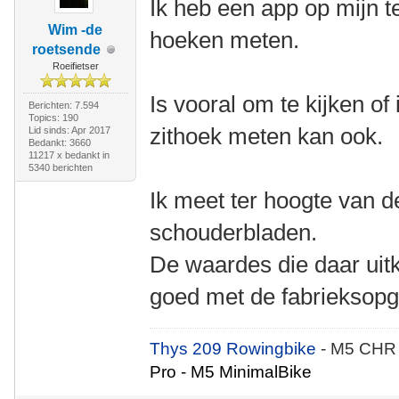
Ik heb een app op mijn t
Wim -de
hoeken meten.
roetsende
Roeifietser
Is vooral om te kijken of
Berichten: 7.594
Topics: 190
zithoek meten kan ook.
Lid sinds: Apr 2017
Bedankt: 3660
11217 x bedankt in
5340 berichten
Ik meet ter hoogte van d
schouderbladen.
De waardes die daar uit
goed met de fabrieksopg
Thys 209 Rowingbike
- M5 CHR
Pro - M5 MinimalBike