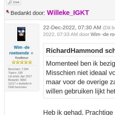
Zoek
Willeke_IGKT
Bedankt door:
22-Dec-2022, 07:30 AM
(Dit 
2022, 07:33 AM door
Wim -de r
Wim -de
RichardHammond sch
roetsende
Roeifietser
Momenteel ben ik bezig
Berichten: 7.594
Misschien niet ideaal vo
Topics: 190
Lid sinds: Apr 2017
maar voor de overige z
Bedankt: 3660
11217 x bedankt in
5340 berichten
willen gebruiken lijkt h
Heb ik gehad. Prachtige e