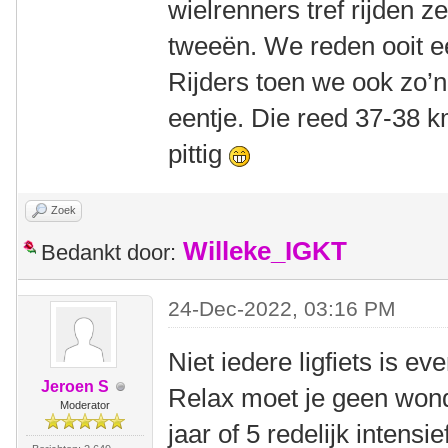
wielrenners tref rijden z
tweeën. We reden ooit ee
Rijders toen we ook zo’
eentje. Die reed 37-38 k
pittig
Zoek
Willeke_IGKT
Bedankt door:
24-Dec-2022, 03:16 PM
Niet iedere ligfiets is e
Jeroen S
Relax moet je geen won
Moderator
jaar of 5 redelijk intensi