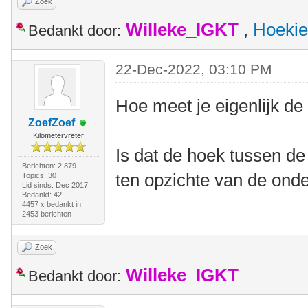
Zoek
Willeke_IGKT
,
Hoekie
Bedankt door:
22-Dec-2022, 03:10 PM
Hoe meet je eigenlijk de
ZoefZoef
Kilometervreter
Is dat de hoek tussen de 
Berichten: 2.879
ten opzichte van de ond
Topics: 30
Lid sinds: Dec 2017
Bedankt: 42
4457 x bedankt in
2453 berichten
Zoek
Willeke_IGKT
Bedankt door: