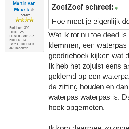
Martin van
ZoefZoef schreef:
Mourik
Toerder
Hoe meet je eigenlijk d
Berichten: 390
Topics: 28
Wat ik tot nu toe deed is 
Lid sinds: Apr 2021
Bedankt: 43
klemmen, een waterpas 
1096 x bedankt in
368 berichten
geodriehoek kijken wat 
Ik heb het zojuist eens 
geklemd op een waterpas,
de zitting houden en dan 
waterpas waterpas is. D
hoek opgemeten.
Ik kom daarmee zo ong