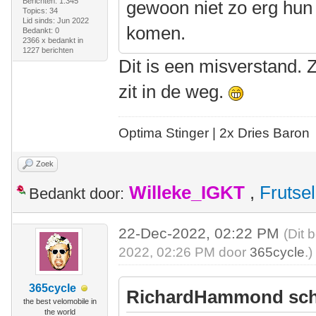
Berichten: 1.345
gewoon niet zo erg hun 
Topics: 34
Lid sinds: Jun 2022
komen.
Bedankt: 0
2366 x bedankt in
1227 berichten
Dit is een misverstand. 
zit in de weg.
Optima Stinger |
2x Dries Baron
Zoek
Willeke_IGKT
,
Frutsel
Bedankt door:
22-Dec-2022, 02:22 PM
(Dit 
2022, 02:26 PM door
365cycle
.)
365cycle
RichardHammond sch
the best velomobile in
the world