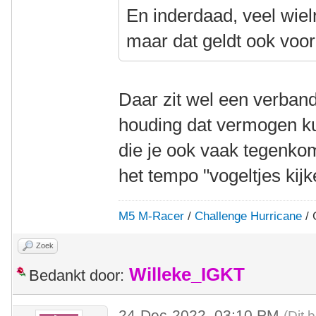
En inderdaad, veel wielr
maar dat geldt ook voor
Daar zit wel een verband
houding dat vermogen k
die je ook vaak tegenkom
het tempo "vogeltjes kij
M5 M-Racer
/
Challenge Hurricane
/ 
Zoek
Willeke_IGKT
Bedankt door:
24-Dec-2022, 03:10 PM
(Dit 