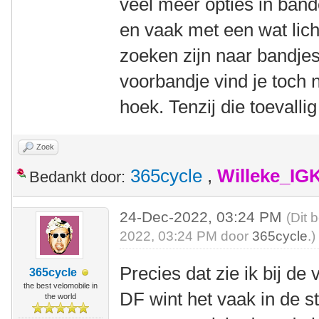
veel meer opties in bande
en vaak met een wat lich
zoeken zijn naar bandjes
voorbandje vind je toch n
hoek. Tenzij die toevalli
Zoek
365cycle
,
Willeke_IG
Bedankt door:
24-Dec-2022, 03:24 PM
(Dit 
2022, 03:24 PM door
365cycle
.)
Precies dat zie ik bij d
365cycle
the best velomobile in
DF wint het vaak in de 
the world