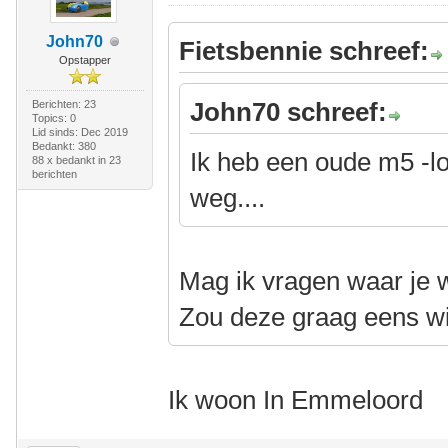
John70
Fietsbennie schreef:
Opstapper
John70 schreef:
Berichten: 23
Topics: 0
Lid sinds: Dec 2019
Bedankt: 380
Ik heb een oude m5 -l
88 x bedankt in 23
berichten
weg....
Mag ik vragen waar je 
Zou deze graag eens wi
Ik woon In Emmeloord