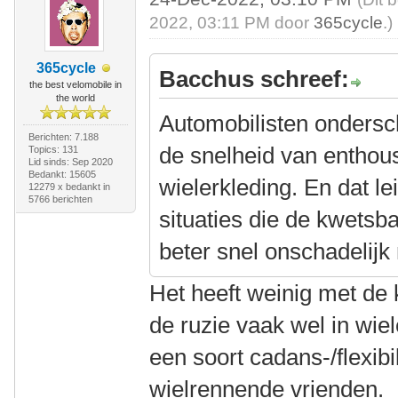
2022, 03:11 PM door
365cycle
.)
365cycle
Bacchus schreef:
the best velomobile in
the world
Automobilisten ondersc
Berichten: 7.188
de snelheid van enthous
Topics: 131
Lid sinds: Sep 2020
Bedankt: 15605
wielerkleding. En dat le
12279 x bedankt in
5766 berichten
situaties die de kwets
beter snel onschadelijk
Het heeft weinig met de 
de ruzie vaak wel in wiel
een soort cadans-/flexibil
wielrennende vrienden.