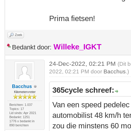
Prima fietsen!
Zoek
Willeke_IGKT
Bedankt door:
24-Dec-2022, 02:21 PM
(Dit 
2022, 02:21 PM door
Bacchus
.)
Bacchus
365cycle schreef:
Kilometervreter
Van een speed pedelec
Berichten: 1.037
Topics: 17
automobilist 48 km/h ten
Lid sinds: Apr 2021
Bedankt: 1251
1776 x bedankt in
zou die minstens 60 mo
890 berichten