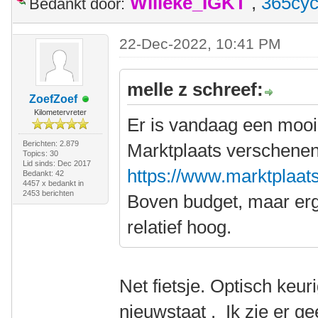
Willeke_IGKT
,
365cyc
Bedankt door:
22-Dec-2022, 10:41 PM
melle z schreef:
ZoefZoef
Kilometervreter
Er is vandaag een mooi
Berichten: 2.879
Marktplaats verschenen
Topics: 30
Lid sinds: Dec 2017
https://www.marktplaats.
Bedankt: 42
4457 x bedankt in
2453 berichten
Boven budget, maar erg 
relatief hoog.
Net fietsje. Optisch keu
nieuwstaat . Ik zie er gee