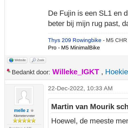
De Fujin is een SL1 en di
beter bij mijn rug past, 
Thys 209 Rowingbike
- M5 CHR
Pro - M5 MinimalBike
Website
Zoek
Willeke_IGKT
,
Hoekie
Bedankt door:
22-Dec-2022, 10:33 AM
Martin van Mourik sch
melle z
Kilometervreter
Hoewel, de meeste mens