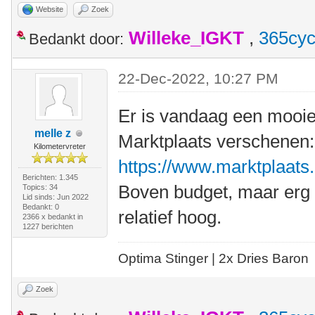
Website
Zoek
Willeke_IGKT
,
365cyc
Bedankt door:
22-Dec-2022, 10:27 PM
Er is vandaag een mooi
melle z
Marktplaats verschenen:
Kilometervreter
https://www.marktplaats.n
Berichten: 1.345
Boven budget, maar erg c
Topics: 34
Lid sinds: Jun 2022
Bedankt: 0
relatief hoog.
2366 x bedankt in
1227 berichten
Optima Stinger |
2x Dries Baron
Zoek