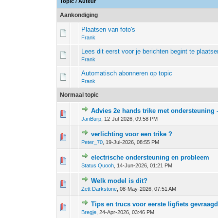
Topic
/
Auteur
Aankondiging
Plaatsen van foto's
Frank
Lees dit eerst voor je berichten begint te plaatse
Frank
Automatisch abonneren op topic
Frank
Normaal topic
Advies 2e hands trike met ondersteuning -
0 stem - 0 van 5 gemiddeld
1
2
3
4
5
JanBurp
,
12-Jul-2026, 09:58 PM
verlichting voor een trike ?
0 stem - 0 van 5 gemiddeld
1
2
3
4
5
Peter_70
,
19-Jul-2026, 08:55 PM
electrische ondersteuning en probleem
0 stem - 0 van 5 gemiddeld
1
2
3
4
5
Status Quooh
,
14-Jun-2026, 01:21 PM
Welk model is dit?
0 stem - 0 van 5 gemiddeld
1
2
3
4
5
Zett Darkstone
,
08-May-2026, 07:51 AM
Tips en trucs voor eerste ligfiets gevraag
0 stem - 0 van 5 gemiddeld
1
2
3
4
5
Bregje
,
24-Apr-2026, 03:46 PM