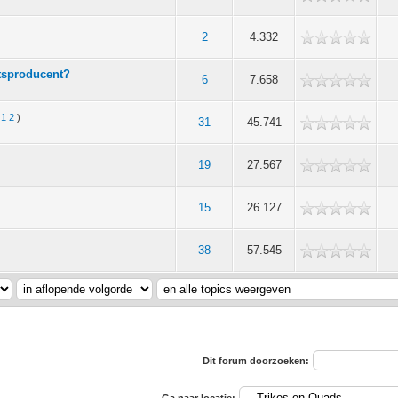
2
4.332
etsproducent?
6
7.658
:
1
2
)
31
45.741
19
27.567
15
26.127
38
57.545
Dit forum doorzoeken: