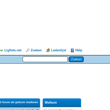
Ligfiets.net
Zoeken
Ledenlijst
Help
it forum als gelezen markeren
Welkom