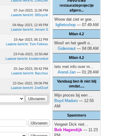
Laatste bericht
:
ZoefZoef
Flevo-trike
restauratieprojectje
afgero...
07-Jun-2023, 11:06 PM
Laatste bericht
:
365cycle
Woow dat ziet er goe...
ligfietsshop
— 07:49 AM
04-May-2023, 12:49 PM
Laatste bericht
:
Jeroen S
Milan 4.2
15-Apr-2023, 06:12 PM
Mooi! en het geeft o...
Laatste bericht
:
Tom Fekkes
Gideonaut
— 04:08 AM
23-Feb-2023, 10:50 AM
Milan 4.2
Laatste bericht
:
knottervinkel
Iets met info over m...
15-Jan-2023, 09:42 PM
Arend-Jan
— 01:28 AM
Laatste bericht
:
Bacchus
Vandaag ben ik niet blij
22-Dec-2022, 09:06 PM
omdat.....
Laatste bericht
:
ZoefZoef
Mijn proces bij een ...
Boyd Maduro
— 12:55
AM
Spammers
Vergeet Dick niet…
Bob Hagendijk
— 11:23
PM