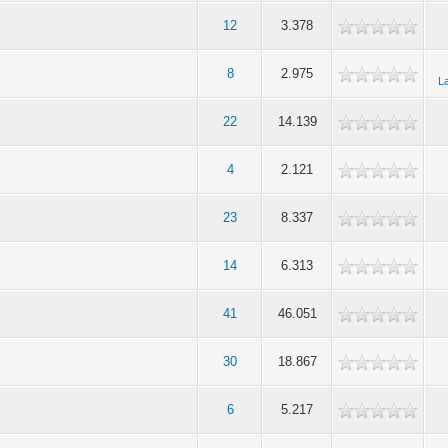
12
3.378
8
2.975
La
22
14.139
4
2.121
23
8.337
14
6.313
41
46.051
30
18.867
6
5.217