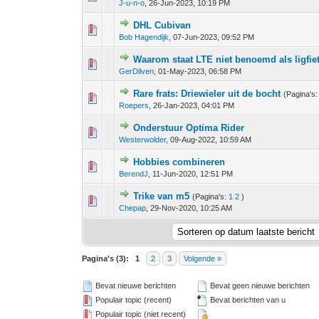
J-u-n-o
,
26-Jun-2023, 10:19 PM
DHL Cubivan
0 stem - 0 van 5 gemiddeld
1
2
3
4
5
Bob Hagendijk
,
07-Jun-2023, 09:52 PM
Waarom staat LTE niet benoemd als ligfi
0 stem - 0 van 5 gemiddeld
1
2
3
4
5
GerDilven
,
01-May-2023, 06:58 PM
Rare frats: Driewieler uit de bocht
(Pagina's
0 stem - 0 van 5 gemiddeld
1
2
3
4
5
Roepers
,
26-Jan-2023, 04:01 PM
Onderstuur Optima Rider
0 stem - 0 van 5 gemiddeld
1
2
3
4
5
Westerwolder
,
09-Aug-2022, 10:59 AM
Hobbies combineren
0 stem - 0 van 5 gemiddeld
1
2
3
4
5
BerendJ
,
11-Jun-2020, 12:51 PM
Trike van m5
(Pagina's:
1
2
)
0 stem - 0 van 5 gemiddeld
1
2
3
4
5
Chepap
,
29-Nov-2020, 10:25 AM
Pagina's (3):
1
2
3
Volgende »
Bevat nieuwe berichten
Bevat geen nieuwe berichten
Populair topic (recent)
Bevat berichten van u
Populair topic (niet recent)