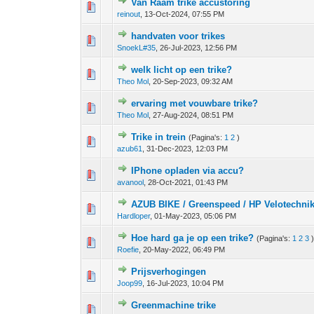
Van Raam trike accustoring
0 stem - 0 van 5 gemiddeld
1
2
3
4
5
reinout
,
13-Oct-2024, 07:55 PM
handvaten voor trikes
0 stem - 0 van 5 gemiddeld
1
2
3
4
5
SnoekL#35
,
26-Jul-2023, 12:56 PM
welk licht op een trike?
0 stem - 0 van 5 gemiddeld
1
2
3
4
5
Theo Mol
,
20-Sep-2023, 09:32 AM
ervaring met vouwbare trike?
0 stem - 0 van 5 gemiddeld
1
2
3
4
5
Theo Mol
,
27-Aug-2024, 08:51 PM
Trike in trein
(Pagina's:
1
2
)
0 stem - 0 van 5 gemiddeld
1
2
3
4
5
azub61
,
31-Dec-2023, 12:03 PM
IPhone opladen via accu?
0 stem - 0 van 5 gemiddeld
1
2
3
4
5
avanool
,
28-Oct-2021, 01:43 PM
AZUB BIKE / Greenspeed / HP Velotechni
0 stem - 0 van 5 gemiddeld
1
2
3
4
5
Hardloper
,
01-May-2023, 05:06 PM
Hoe hard ga je op een trike?
(Pagina's:
1
2
3
0 stem - 0 van 5 gemiddeld
1
2
3
4
5
Roefie
,
20-May-2022, 06:49 PM
Prijsverhogingen
0 stem - 0 van 5 gemiddeld
1
2
3
4
5
Joop99
,
16-Jul-2023, 10:04 PM
Greenmachine trike
0 stem - 0 van 5 gemiddeld
1
2
3
4
5