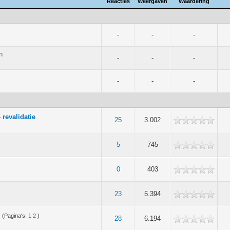
Reacties
Weergaven
Waardering
-
-
-
n
-
-
-
-
-
-
 revalidatie
25
3.002
5
745
0
403
23
5.394
d
(Pagina's:
1
2
)
28
6.194