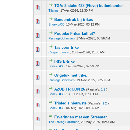
TGA: 3 stuks 438 (Flevo) buitenbanden
0 stem - 0 van 5 gemiddeld
1
2
3
4
5
Tijanus
,
17-Apr-2026, 12:30 PM
Bandendruk bij trikes
0 stem - 0 van 5 gemiddeld
1
2
3
4
5
SnoekL#35
,
13-Mar-2026, 03:12 PM
Podbike Frikar failliet?
0 stem - 0 van 5 gemiddeld
1
2
3
4
5
PlantageBohémien
,
17-May-2025, 08:56 AM
Tas voor trike
0 stem - 0 van 5 gemiddeld
1
2
3
4
5
Casper Jansen
,
23-Jan-2026, 11:53 AM
IRIS E-trike
0 stem - 0 van 5 gemiddeld
1
2
3
4
5
SnoekL#35
,
14-Jan-2026, 02:59 PM
Ongeluk met trike.
0 stem - 0 van 5 gemiddeld
1
2
3
4
5
PlantageBohémien
,
19-Nov-2025, 06:50 PM
AZUB TRICON 26
(Pagina's:
1
2
)
0 stem - 0 van 5 gemiddeld
1
2
3
4
5
SnoekL#35
,
13-Jul-2023, 11:00 PM
Trisled's nieuwste
(Pagina's:
1
2
)
0 stem - 0 van 5 gemiddeld
1
2
3
4
5
SnoekL#35
,
04-Aug-2025, 09:26 AM
Ervaringen met een Streamer
0 stem - 0 van 5 gemiddeld
1
2
3
4
5
The Triking Sailorman
,
20-May-2025, 10:44 AM