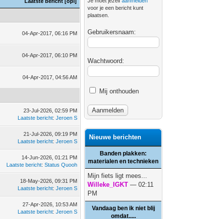
Je moet jezelf
aanmelden
Laatste bericht
[
opl
]
voor je een bericht kunt
plaatsen.
Gebruikersnaam:
04-Apr-2017, 06:16 PM
04-Apr-2017, 06:10 PM
Wachtwoord:
04-Apr-2017, 04:56 AM
Mij onthouden
23-Jul-2026, 02:59 PM
Laatste bericht
:
Jeroen S
21-Jul-2026, 09:19 PM
Nieuwe berichten
Laatste bericht
:
Jeroen S
Banden plakken:
14-Jun-2026, 01:21 PM
materialen en technieken
Laatste bericht
:
Status Quooh
Mijn fiets ligt mees...
18-May-2026, 09:31 PM
Willeke_IGKT
— 02:11
Laatste bericht
:
Jeroen S
PM
27-Apr-2026, 10:53 AM
Vandaag ben ik niet blij
Laatste bericht
:
Jeroen S
omdat.....