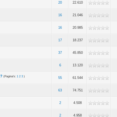
20
22.610
16
21.046
16
20.985
17
18.237
37
45.850
6
13.120
k?
(Pagina's:
1
2
3
)
55
61.544
)
63
74.751
2
4.508
2
4.958