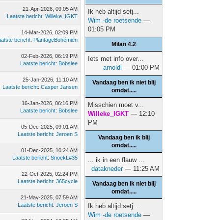
21-Apr-2026, 09:05 AM
Ik heb altijd setj...
Laatste bericht
:
Willeke_IGKT
Wim -de roetsende
—
01:05 PM
14-Mar-2026, 02:09 PM
atste bericht
:
PlantageBohémien
Milan 4.2
02-Feb-2026, 06:19 PM
Iets met info over...
Laatste bericht
:
Bobslee
arnoldl
— 01:00 PM
25-Jan-2026, 11:10 AM
Vandaag ben ik niet blij
Laatste bericht
:
Casper Jansen
omdat.....
16-Jan-2026, 06:16 PM
Misschien moet v...
Laatste bericht
:
Bobslee
Willeke_IGKT
— 12:10
PM
05-Dec-2025, 09:01 AM
Laatste bericht
:
Jeroen S
Vandaag ben ik blij
omdat.....
01-Dec-2025, 10:24 AM
Laatste bericht
:
SnoekL#35
... ik in een flauw ...
datakneder
— 11:25 AM
22-Oct-2025, 02:24 PM
Laatste bericht
:
365cycle
Vandaag ben ik niet blij
omdat.....
21-May-2025, 07:59 AM
Laatste bericht
:
Jeroen S
Ik heb altijd setj...
Wim -de roetsende
—