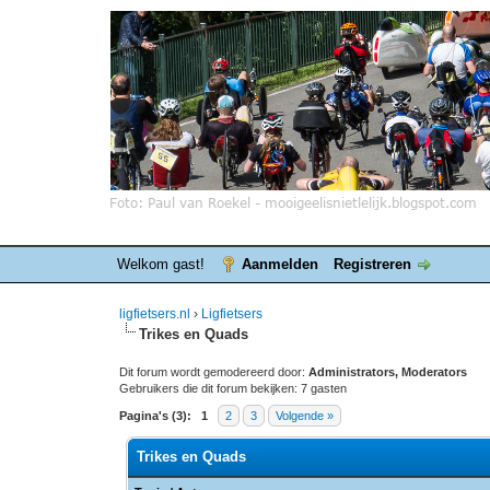
Welkom gast!
Aanmelden
Registreren
ligfietsers.nl
›
Ligfietsers
Trikes en Quads
Dit forum wordt gemodereerd door:
Administrators, Moderators
Gebruikers die dit forum bekijken: 7 gasten
Pagina's (3):
1
2
3
Volgende »
Trikes en Quads