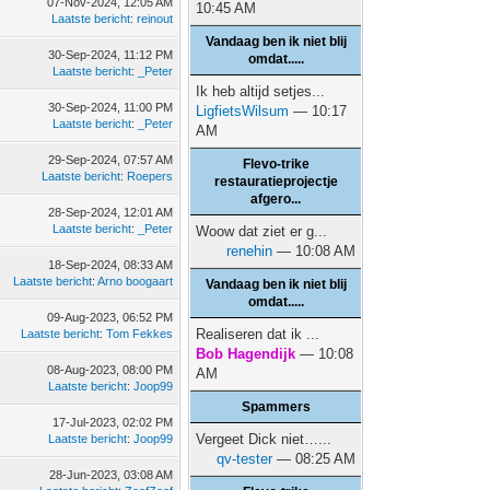
07-Nov-2024, 12:05 AM
10:45 AM
Laatste bericht
:
reinout
Vandaag ben ik niet blij
30-Sep-2024, 11:12 PM
omdat.....
Laatste bericht
:
_Peter
Ik heb altijd setjes...
30-Sep-2024, 11:00 PM
LigfietsWilsum
— 10:17
Laatste bericht
:
_Peter
AM
29-Sep-2024, 07:57 AM
Flevo-trike
Laatste bericht
:
Roepers
restauratieprojectje
afgero...
28-Sep-2024, 12:01 AM
Laatste bericht
:
_Peter
Woow dat ziet er g...
renehin
— 10:08 AM
18-Sep-2024, 08:33 AM
Laatste bericht
:
Arno boogaart
Vandaag ben ik niet blij
omdat.....
09-Aug-2023, 06:52 PM
Realiseren dat ik ...
Laatste bericht
:
Tom Fekkes
Bob Hagendijk
— 10:08
08-Aug-2023, 08:00 PM
AM
Laatste bericht
:
Joop99
Spammers
17-Jul-2023, 02:02 PM
Vergeet Dick niet…...
Laatste bericht
:
Joop99
qv-tester
— 08:25 AM
28-Jun-2023, 03:08 AM