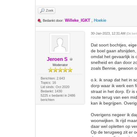
Zoek
Willeke_IGKT
,
Hoekie
Bedankt door:
30-Jan-2023, 12:31 AM
(Dit be
Dat soort bochtjes, eig
de boel gaan afsnijden,
omdat het gevaarlijk is 
Jeroen S
snelheid en dan door zo
Moderator
zoals Bennie, gewoon om
Berichten: 2.643
o.k. ik snap dat het in 
Topics: 16
dorp waar ik werk een 
Lid sinds: Oct 2020
straat in het dorp. Er i
Bedankt: 1430
5225 x bedankt in 2486
route terug van een mid
berichten
kan ik begrijpen. Overi
Overigens negeer ik dag
woonwijken. Ik rijd maa
daar wel opletten op ve
Op de terugweg zit er o