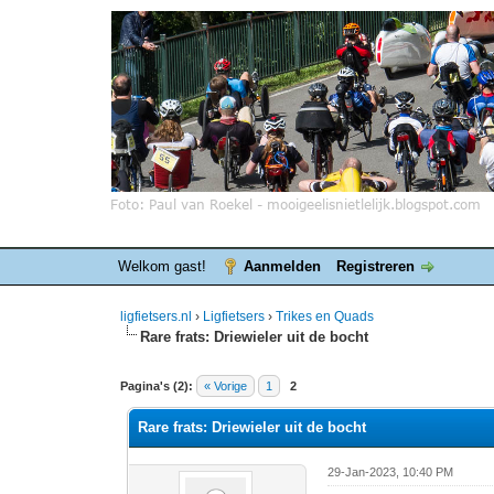
Welkom gast!
Aanmelden
Registreren
ligfietsers.nl
›
Ligfietsers
›
Trikes en Quads
Rare frats: Driewieler uit de bocht
0 stemmen - gemiddelde waardering is 0
1
2
3
4
5
Pagina's (2):
« Vorige
1
2
Rare frats: Driewieler uit de bocht
29-Jan-2023, 10:40 PM