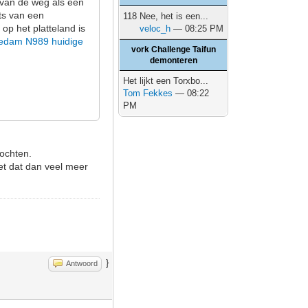
t van de weg als een
ts van een
118 Nee, het is een...
op het platteland is
veloc_h
— 08:25 PM
edam N989 huidige
vork Challenge Taifun
demonteren
Het lijkt een Torxbo...
Tom Fekkes
— 08:22
PM
bochten.
et dat dan veel meer
}
Antwoord