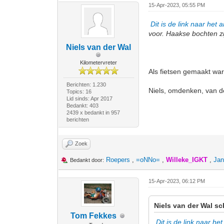
15-Apr-2023, 05:55 PM
Dit is de link naar het ar
voor. Haakse bochten zi
Niels van der Wal
Kilometervreter
Als fietsen gemaakt wa
Berichten: 1.230
Niels, omdenken, van d
Topics: 16
Lid sinds: Apr 2017
Bedankt: 403
2439 x bedankt in 957
berichten
Zoek
Roepers
,
=oNNo=
,
Willeke_IGKT
,
Jan
Bedankt door:
15-Apr-2023, 06:12 PM
Niels van der Wal sc
Tom Fekkes
Dit is de link naar het 