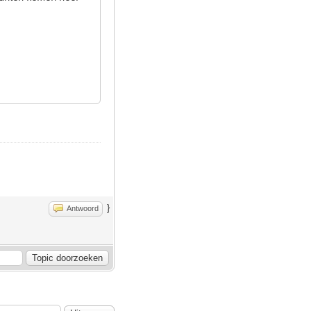
}
Antwoord