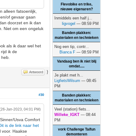
Flevobike en trike,
nieuwe eigenaren?
 alleen fatsoenlijk,
 en/of gevaar gaan
Inmiddels een half j...
 dan doorzet en ik dan
ligvogel
— 08:59 PM
an. Niet om een ongeluk
Banden plakken:
.
materialen en technieken
ok als ik daar wel het
Nog een tip, contr...
rijd ik de
Bianca F
— 08:59 PM
n heb.
Vandaag ben ik niet blij
omdat.....
}
Antwoord
Je plakt met h...
LigfietsWilsum
— 08:45
PM
#30
Banden plakken:
materialen en technieken
Veel (station) fiets...
(26-Jan-2023, 04:01 PM)
Willeke_IGKT
— 08:44
n Sinner/Usva Comfort
PM
Dit is de link naar het
vork Challenge Taifun
l voor. Haakse
demonteren