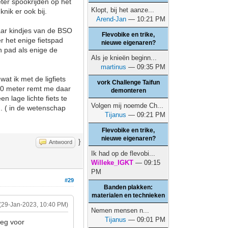
eter spookrijden op het
Klopt, bij het aanze...
knik er ook bij.
Arend-Jan
— 10:21 PM
aar kindjes van de BSO
Flevobike en trike,
r het enige fietspad
nieuwe eigenaren?
n pad als enige de
Als je knieën beginn...
martinus
— 09:35 PM
at ik met de ligfiets
vork Challenge Taifun
00 meter remt me daar
demonteren
n lage lichte fiets te
Volgen mij noemde Ch...
n. ( in de wetenschap
Tijanus
— 09:21 PM
Flevobike en trike,
nieuwe eigenaren?
}
Antwoord
Ik had op de flevobi...
Willeke_IGKT
— 09:15
PM
#29
Banden plakken:
materialen en technieken
(29-Jan-2023, 10:40 PM)
Nemen mensen n...
Tijanus
— 09:01 PM
weg voor