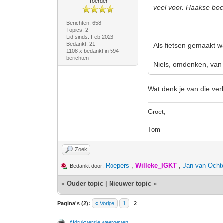
Toerder
veel voor. Haakse boc
Berichten: 658
Topics: 2
Lid sinds: Feb 2023
Bedankt: 21
Als fietsen gemaakt 
1108 x bedankt in 594
berichten
Niels, omdenken, van
Wat denk je van die verk
Groet,
Tom
Zoek
Roepers
,
Willeke_IGKT
,
Jan van Ocht
Bedankt door:
«
Ouder topic
|
Nieuwer topic
»
Pagina's (2):
« Vorige
1
2
Afdrukversie weergeven