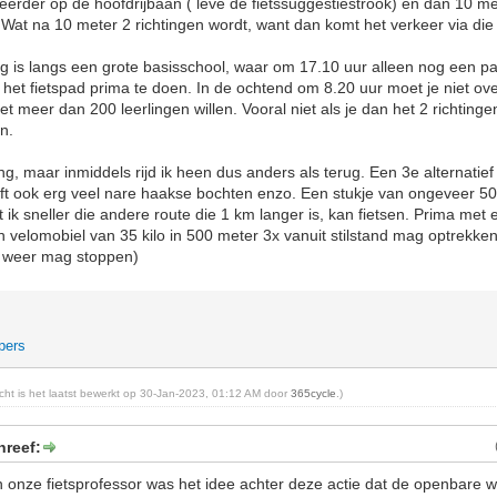
 eerder op de hoofdrijbaan ( leve de fietssuggestiestrook) en dan 10 m
s. Wat na 10 meter 2 richtingen wordt, want dan komt het verkeer via die 
eg is langs een grote basisschool, waar om 17.10 uur alleen nog een p
het fietspad prima te doen. In de ochtend om 8.20 uur moet je niet ove
t meer dan 200 leerlingen willen. Vooral niet als je dan het 2 richtinge
en.
, maar inmiddels rijd ik heen dus anders als terug. Een 3e alternatief w
eft ook erg veel nare haakse bochten enzo. Een stukje van ongeveer 5
ik sneller die andere route die 1 km langer is, kan fietsen. Prima met ee
en velomobiel van 35 kilo in 500 meter 3x vanuit stilstand mag optrekke
r weer mag stoppen)
pers
richt is het laatst bewerkt op 30-Jan-2023, 01:12 AM door
365cycle
.)
hreef:
 onze fietsprofessor was het idee achter deze actie dat de openbare 