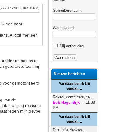
plaatsen.
(29-Jan-2023, 06:18 PM)
Gebruikersnaam:
 ik een paar
Wachtwoord:
alans. Al ooit met een
Mij onthouden
rrijder uit balans te
en gebaarde; toen hij
Nieuwe berichten
eg voor gemotoriseerd
Vandaag ben ik blij
omdat.....
Roken, computers, te...
rg van de
Bob Hagendijk
— 11:38
 ik me tijdig realiseer
PM
t gaat tegen mijn gevoel
Vandaag ben ik blij
omdat.....
Dus jullie denken ...