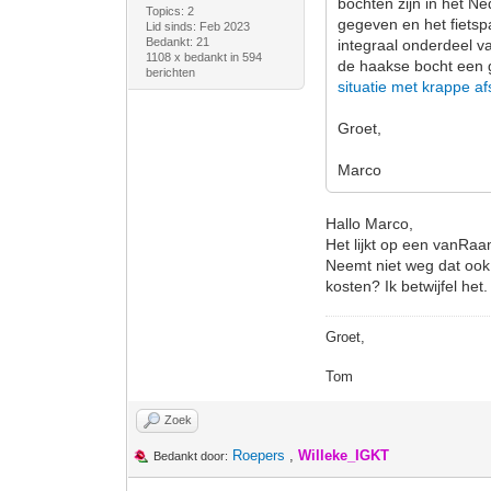
bochten zijn in het N
Topics: 2
gegeven en het fietsp
Lid sinds: Feb 2023
Bedankt: 21
integraal onderdeel va
1108 x bedankt in 594
de haakse bocht een g
berichten
situatie met krappe af
Groet,
Marco
Hallo Marco,
Het lijkt op een vanRaam
Neemt niet weg dat ook
kosten? Ik betwijfel het.
Groet,
Tom
Zoek
Roepers
,
Willeke_IGKT
Bedankt door: