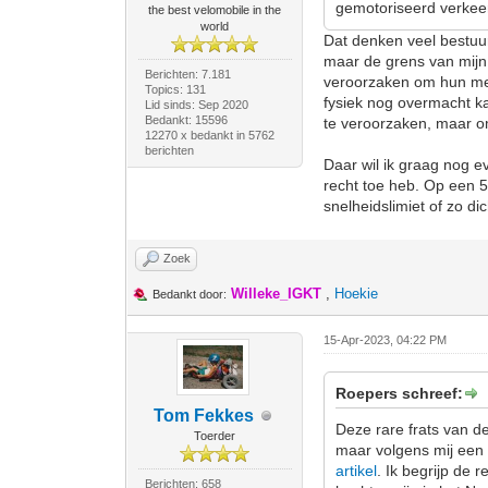
gemotoriseerd verkeer
the best velomobile in the
world
Dat denken veel bestuur
maar de grens van mijn
Berichten: 7.181
veroorzaken om hun meni
Topics: 131
fysiek nog overmacht ka
Lid sinds: Sep 2020
Bedankt: 15596
te veroorzaken, maar o
12270 x bedankt in 5762
berichten
Daar wil ik graag nog ev
recht toe heb. Op een 50
snelheidslimiet of zo dic
Zoek
Willeke_IGKT
,
Hoekie
Bedankt door:
15-Apr-2023, 04:22 PM
Roepers schreef:
Tom Fekkes
Deze rare frats van d
Toerder
maar volgens mij een 
artikel
. Ik begrijp de
Berichten: 658