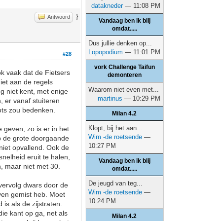
datakneder
— 11:08 PM
}
Antwoord
Vandaag ben ik blij
omdat.....
Dus jullie denken op...
Lopopodium
— 11:01 PM
#28
vork Challenge Taifun
ok vaak dat de Fietsers
demonteren
niet aan de regels
Waarom niet even met...
eg niet kent, met enige
martinus
— 10:29 PM
 er vanaf stuiteren
oots zou bedenken.
Milan 4.2
Klopt, bij het aan...
 geven, zo is er in het
Wim -de roetsende
—
op de grote doorgaande
10:27 PM
 niet opvallend. Ook de
nelheid eruit te halen,
Vandaag ben ik blij
, maar niet met 30.
omdat.....
De jeugd van teg...
 vervolg dwars door de
Wim -de roetsende
—
even gemist heb. Moet
10:24 PM
is als de zijstraten.
ie kant op ga, net als
Milan 4.2