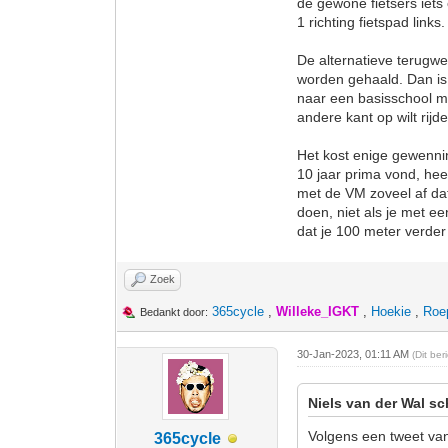
de gewone fietsers iets
1 richting fietspad link
De alternatieve terugw
worden gehaald. Dan is 
naar een basisschool me
andere kant op wilt rijd
Het kost enige gewenning
10 jaar prima vond, he
met de VM zoveel af dat 
doen, niet als je met e
dat je 100 meter verde
Zoek
365cycle
,
Willeke_IGKT
,
Hoekie
,
Roe
Bedankt door:
30-Jan-2023, 01:11 AM
(Dit be
Niels van der Wal sc
Volgens een tweet van
365cycle