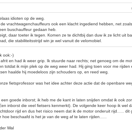
 helaas idioten op de weg.
 de vrachtwagenchauffeurs ook een klacht ingediend hebben, net zoals
een buschauffeur gedaan heb.
igt, daar toeter ik tegen. Komen ze te dichtbij dan duw ik ze licht uit b
d, die stabiliteitsstrijd win je wel vanuit de velomobiel.
k ook:-)
frit en had ik weer grip. Ik stuurde naar rechts; net genoeg om de moto
en totdat ik mijn plek op de weg weer had. Hij ging toen voor me rijden 
ietsen haalde hij moedeloos zijn schouders op, en reed weg.
onze fietsprofessor was het idee achter deze actie dat de openbare w
ik een goede inborst; ik heb me de kant in laten snijden omdat ik ook zo
n inborst die veel fietsers kenmerkt). De volgende keer hoop ik wel dat
rechtdoor rijd en dus het risico neem dat ik de motor onderuit rijd...... di
hoe beschaafd is het je van de weg af te laten rijden......
 der Wal