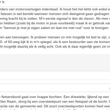
 is.
ders van motorvoertuigen inderdaad. Ik houd het het liefst ook enkel en
 fatsoen is wel bereikt wanneer mensen zich dwingend gaan gedragen
ng kracht bij te zetten. M'n eerste signaal is dan de claxon. Als men
n hebben (zoals bij de motor in jouw voorbeeld) maak ik er gebruik v
m "bemoei je met je eigen zaken en laat me met rust" over te brengen
en aan toevoegen: Ik probeer mensen zo min mogelijk tot last te zijn, o
- of 60-weg kijk ik in m'n spiegel, als ik een bestuurder aan zie komen 
ht mogelijk daarbij als ik veilig acht. Ook als ik daar eigenlijk geen zin i
e fietsersbond gaat over krappe bochten: Een driewieler, lijkend op ee
Van Raam, vloog bij een oversteekpunt van een fietspad uit de bocht.
 reactie van de gemeente wel. Dit soort oversteekpunten komen heel vee