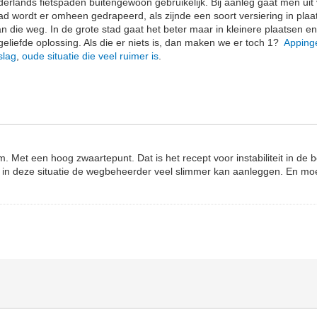
ederlands fietspaden buitengewoon gebruikelijk. Bij aanleg gaat men ui
ad wordt er omheen gedrapeerd, als zijnde een soort versiering in plaa
n die weg. In de grote stad gaat het beter maar in kleinere plaatsen en 
eliefde oplossing. Als die er niets is, dan maken we er toch 1?
Apping
slag
,
oude situatie die veel ruimer is
.
. Met een hoog zwaartepunt. Dat is het recept voor instabiliteit in de 
 in deze situatie de wegbeheerder veel slimmer kan aanleggen. En mo