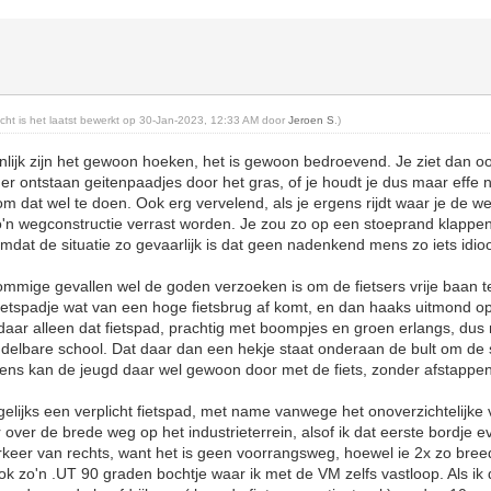
richt is het laatst bewerkt op 30-Jan-2023, 12:33 AM door
Jeroen S
.)
enlijk zijn het gewoon hoeken, het is gewoon bedroevend. Je ziet dan o
 er ontstaan geitenpaadjes door het gras, of je houdt je dus maar effe 
om dat wel te doen. Ook erg vervelend, als je ergens rijdt waar je de w
'n wegconstructie verrast worden. Je zou zo op een stoeprand klappen,
dat de situatie zo gevaarlijk is dat geen nadenkend mens zo iets idi
sommige gevallen wel de goden verzoeken is om de fietsers vrije baan te
fietspadje wat van een hoge fietsbrug af komt, en dan haaks uitmond 
s daar alleen dat fietspad, prachtig met boompjes en groen erlangs, dus
delbare school. Dat daar dan een hekje staat onderaan de bult om de s
gens kan de jeugd daar wel gewoon door met de fiets, zonder afstappen
elijks een verplicht fietspad, met name vanwege het onoverzichtelijke
r over de brede weg op het industrieterrein, alsof ik dat eerste bordje 
rkeer van rechts, want het is geen voorrangsweg, hoewel ie 2x zo breed 
ok zo'n .UT 90 graden bochtje waar ik met de VM zelfs vastloop. Als ik d