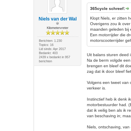
365cycle schreef:
Klopt Niels, er zitten
Niels van der Wal
Overigens zou ik over
Kilometervreter
maanden geleden bij 
Een motorrijder die dre
motorscooterrijder geha
Berichten: 1.230
Topics: 16
Lid sinds: Apr 2017
Bedankt: 403
Uit balans sturen deed i
2439 x bedankt in 957
Na de berm volgde een a
berichten
brengen en bleef dit do
zag dat ik door bleef f
Volgens een tweet van 
verkeer is.
Instinctief heb ik denk 
motorbestuurder had. (Ee
dat ik veilig ben als ik 
van beschaving in; maar 
Niels, ontschaving, van