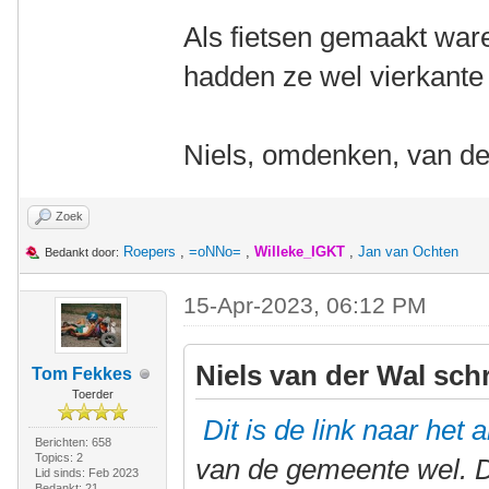
Als fietsen gemaakt war
hadden ze wel vierkante
Niels, omdenken, van d
Zoek
Roepers
,
=oNNo=
,
Willeke_IGKT
,
Jan van Ochten
Bedankt door:
15-Apr-2023, 06:12 PM
Niels van der Wal sch
Tom Fekkes
Toerder
Dit is de link naar het a
Berichten: 658
Topics: 2
van de gemeente wel. D
Lid sinds: Feb 2023
Bedankt: 21