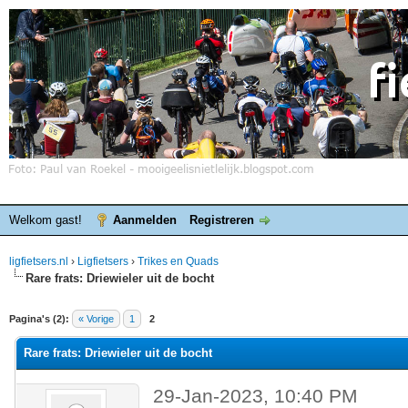
Welkom gast!
Aanmelden
Registreren
ligfietsers.nl
›
Ligfietsers
›
Trikes en Quads
Rare frats: Driewieler uit de bocht
elde waardering is 0
Pagina's (2):
« Vorige
1
2
Rare frats: Driewieler uit de bocht
29-Jan-2023, 10:40 PM