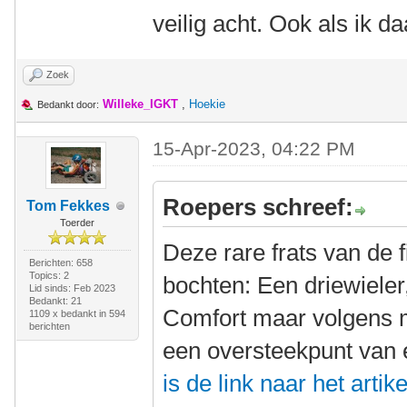
veilig acht. Ook als ik da
Zoek
Willeke_IGKT
,
Hoekie
Bedankt door:
15-Apr-2023, 04:22 PM
Roepers schreef:
Tom Fekkes
Toerder
Deze rare frats van de 
Berichten: 658
Topics: 2
bochten: Een driewieler
Lid sinds: Feb 2023
Bedankt: 21
Comfort maar volgens m
1109 x bedankt in 594
berichten
een oversteekpunt van e
is de link naar het artike