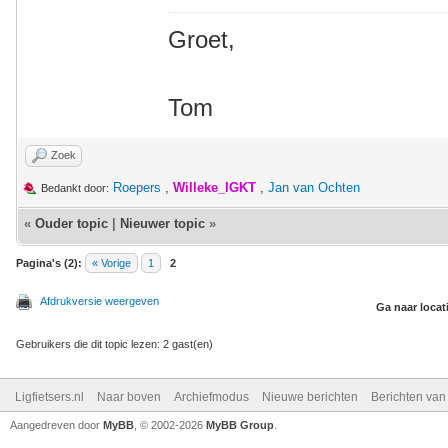
Groet,
Tom
Zoek
Roepers
,
Willeke_IGKT
,
Jan van Ochten
Bedankt door:
«
Ouder topic
|
Nieuwer topic
»
Pagina's (2):
« Vorige
1
2
Afdrukversie weergeven
Ga naar locat
Gebruikers die dit topic lezen: 2 gast(en)
Ligfietsers.nl
Naar boven
Archiefmodus
Nieuwe berichten
Berichten va
Aangedreven door
MyBB
, © 2002-2026
MyBB Group
.