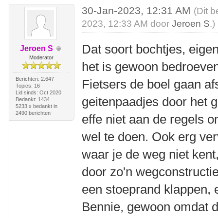
30-Jan-2023, 12:31 AM
(Dit b
2023, 12:33 AM door
Jeroen S
.)
Dat soort bochtjes, eige
Jeroen S
Moderator
het is gewoon bedroeven
Berichten: 2.647
Fietsers de boel gaan af
Topics: 16
Lid sinds: Oct 2020
geitenpaadjes door het g
Bedankt: 1434
5233 x bedankt in
2490 berichten
effe niet aan de regels o
wel te doen. Ook erg verv
waar je de weg niet kent
door zo'n wegconstructie
een stoeprand klappen, e
Bennie, gewoon omdat de 