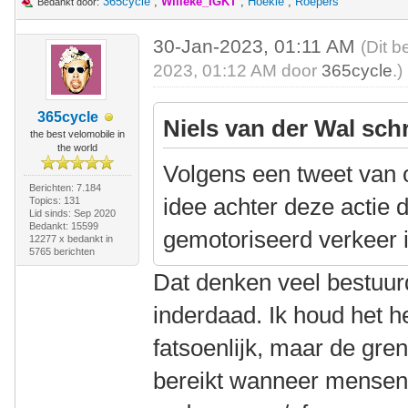
365cycle
,
Willeke_IGKT
,
Hoekie
,
Roepers
Bedankt door:
30-Jan-2023, 01:11 AM
(Dit b
2023, 01:12 AM door
365cycle
.)
365cycle
Niels van der Wal sch
the best velomobile in
the world
Volgens een tweet van 
Berichten: 7.184
idee achter deze actie
Topics: 131
Lid sinds: Sep 2020
Bedankt: 15599
gemotoriseerd verkeer i
12277 x bedankt in
5765 berichten
Dat denken veel bestuur
inderdaad. Ik houd het he
fatsoenlijk, maar de gren
bereikt wanneer mensen