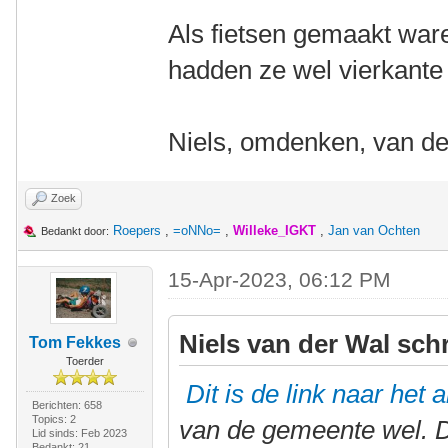
Als fietsen gemaakt war
hadden ze wel vierkante
Niels, omdenken, van d
Zoek
Roepers
,
=oNNo=
,
Willeke_IGKT
,
Jan van Ochten
Bedankt door:
15-Apr-2023, 06:12 PM
Niels van der Wal sch
Tom Fekkes
Toerder
Dit is de link naar het a
Berichten: 658
Topics: 2
van de gemeente wel. D
Lid sinds: Feb 2023
Bedankt: 21