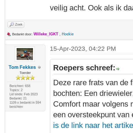
veilig acht. Ook als ik da
Zoek
Willeke_IGKT
,
Hoekie
Bedankt door:
15-Apr-2023, 04:22 PM
Roepers schreef:
Tom Fekkes
Toerder
Deze rare frats van de 
Berichten: 658
Topics: 2
bochten: Een driewieler
Lid sinds: Feb 2023
Bedankt: 21
Comfort maar volgens m
1109 x bedankt in 594
berichten
een oversteekpunt van e
is de link naar het artike