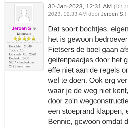
30-Jan-2023, 12:31 AM
(Dit b
2023, 12:33 AM door
Jeroen S
.)
Dat soort bochtjes, eige
Jeroen S
Moderator
het is gewoon bedroeven
Berichten: 2.649
Fietsers de boel gaan af
Topics: 16
Lid sinds: Oct 2020
geitenpaadjes door het g
Bedankt: 1438
5237 x bedankt in
2491 berichten
effe niet aan de regels o
wel te doen. Ook erg verv
waar je de weg niet kent
door zo'n wegconstructie
een stoeprand klappen, e
Bennie, gewoon omdat de 