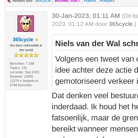
365cycle
,
Willeke_IGKT
,
Hoekie
,
Roepers
Bedankt door:
30-Jan-2023, 01:11 AM
(Dit b
2023, 01:12 AM door
365cycle
.)
365cycle
Niels van der Wal sch
the best velomobile in
the world
Volgens een tweet van 
Berichten: 7.188
idee achter deze actie
Topics: 131
Lid sinds: Sep 2020
Bedankt: 15605
gemotoriseerd verkeer i
12279 x bedankt in
5766 berichten
Dat denken veel bestuur
inderdaad. Ik houd het he
fatsoenlijk, maar de gren
bereikt wanneer mensen