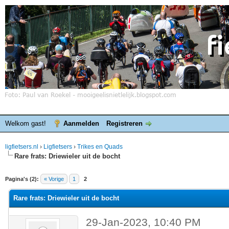
Welkom gast!
Aanmelden
Registreren
ligfietsers.nl
›
Ligfietsers
›
Trikes en Quads
Rare frats: Driewieler uit de bocht
elde waardering is 0
Pagina's (2):
« Vorige
1
2
Rare frats: Driewieler uit de bocht
29-Jan-2023, 10:40 PM