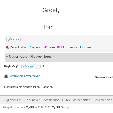
Groet,
Tom
Zoek
Roepers
,
Willeke_IGKT
,
Jan van Ochten
Bedankt door:
«
Ouder topic
|
Nieuwer topic
»
Pagina's (2):
« Vorige
1
2
Afdrukversie weergeven
Ga naar locat
Gebruikers die dit topic lezen: 1 gast(en)
Ligfietsers.nl
Naar boven
Archiefmodus
Nieuwe berichten
Berichten va
Aangedreven door
MyBB
, © 2002-2026
MyBB Group
.