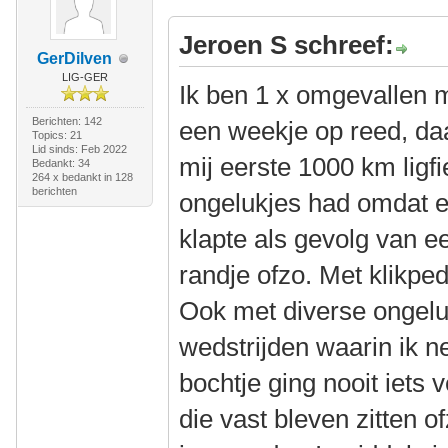
Jeroen S schreef:
GerDilven
LIG-GER
Ik ben 1 x omgevallen m
Berichten: 142
een weekje op reed, daa
Topics: 21
Lid sinds: Feb 2022
mij eerste 1000 km ligf
Bedankt: 34
264 x bedankt in 128
berichten
ongelukjes had omdat e
klapte als gevolg van e
randje ofzo. Met klikped
Ook met diverse ongelukj
wedstrijden waarin ik ne
bochtje ging nooit iets
die vast bleven zitten o