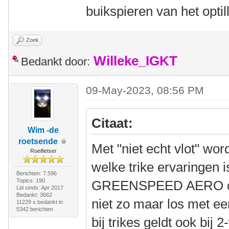
buikspieren van het opti
Zoek
Willeke_IGKT
Bedankt door:
09-May-2023, 08:56 PM
Citaat:
Wim -de
roetsende
Met "niet echt vlot" wo
Roeifietser
welke trike ervaringen 
Berichten: 7.596
Topics: 190
GREENSPEED AERO of e
Lid sinds: Apr 2017
Bedankt: 3662
niet zo maar los met een
11229 x bedankt in
5342 berichten
bij trikes geldt ook bij 2