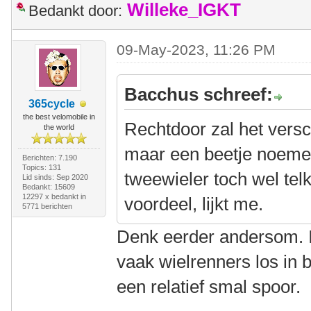
Willeke_IGKT
Bedankt door:
09-May-2023, 11:26 PM
Bacchus schreef:
365cycle
the best velomobile in
Rechtdoor zal het vers
the world
maar een beetje noeme
Berichten: 7.190
Topics: 131
tweewieler toch wel te
Lid sinds: Sep 2020
Bedankt: 15609
12297 x bedankt in
voordeel, lijkt me.
5771 berichten
Denk eerder andersom. Ik
vaak wielrenners los in 
een relatief smal spoor.