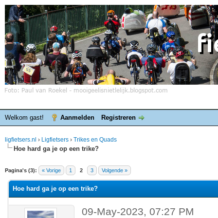
Welkom gast!
Aanmelden
Registreren
ligfietsers.nl
›
Ligfietsers
›
Trikes en Quads
Hoe hard ga je op een trike?
elde waardering is 0
Pagina's (3):
« Vorige
1
2
3
Volgende »
Hoe hard ga je op een trike?
09-May-2023, 07:27 PM