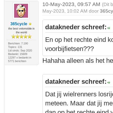
10-May-2023, 09:57 AM
(Dit 
May-2023, 10:02 AM door
365cy
365cycle
datakneder schreef:
the best velomobile in
the world
En op het rechte eind 
Berichten: 7.190
voorbijfietsen???
Topics: 131
Lid sinds: Sep 2020
Bedankt: 15609
12297 x bedankt in
Hahaha alleen als het h
5771 berichten
datakneder schreef:
Dat jij wielrenners losri
meteen. Maar dat jij me
dan op het rechte eind vi