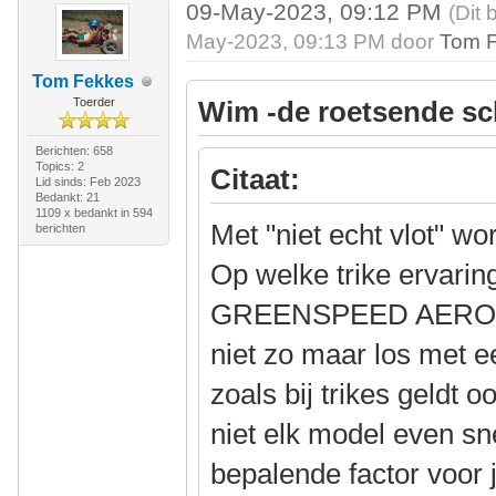
09-May-2023, 09:12 PM
(Dit 
May-2023, 09:13 PM door
Tom 
Tom Fekkes
Toerder
Wim -de roetsende sc
Berichten: 658
Topics: 2
Citaat:
Lid sinds: Feb 2023
Bedankt: 21
1109 x bedankt in 594
Met "niet echt vlot" w
berichten
Op welke trike ervarin
GREENSPEED AERO of 
niet zo maar los met ee
zoals bij trikes geldt o
niet elk model even sn
bepalende factor voor j