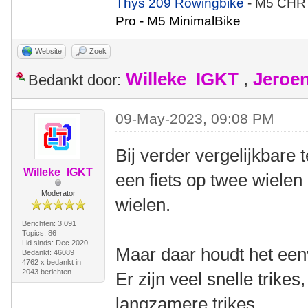
Thys 209 Rowingbike
- M5 CHR
Pro - M5 MinimalBike
Website
Zoek
Willeke_IGKT
,
Jeroe
Bedankt door:
09-May-2023, 09:08 PM
Bij verder vergelijkbare
Willeke_IGKT
een fiets op twee wielen 
Moderator
wielen.
Berichten: 3.091
Topics: 86
Lid sinds: Dec 2020
Maar daar houdt het een
Bedankt: 46089
4762 x bedankt in
2043 berichten
Er zijn veel snelle trikes
langzamere trikes.