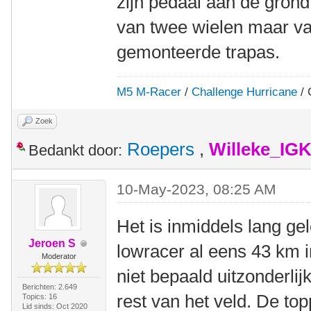
zijn pedaal aan de gro
van twee wielen maar v
gemonteerde trapas.
M5 M-Racer
/
Challenge Hurricane
/ 
Zoek
Roepers
,
Willeke_IG
Bedankt door:
10-May-2023, 08:25 AM
Het is inmiddels lang ge
Jeroen S
lowracer al eens 43 km 
Moderator
niet bepaald uitzonderlijk
Berichten: 2.649
rest van het veld. De to
Topics: 16
Lid sinds: Oct 2020