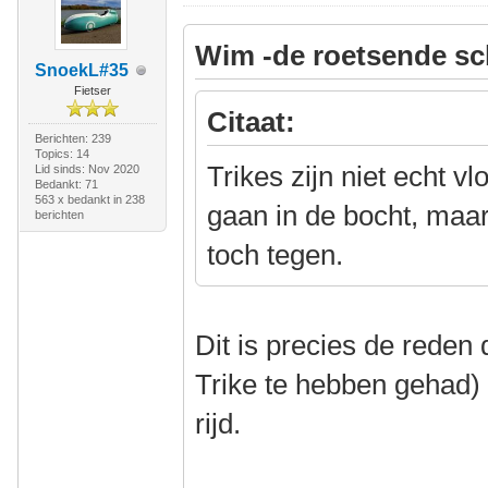
Wim -de roetsende sc
SnoekL#35
Fietser
Citaat:
Berichten: 239
Topics: 14
Trikes zijn niet echt vl
Lid sinds: Nov 2020
Bedankt: 71
563 x bedankt in 238
gaan in de bocht, maar 
berichten
toch tegen.
Dit is precies de reden d
Trike te hebben gehad)
rijd.