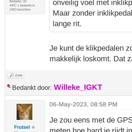
onveilig voel met inklik
Bedankt: 42
4457 x bedankt in
2453 berichten
Maar zonder inklikpedal
lange rit.
Je kunt de klikpedalen zo
makkelijk loskomt. Dat z
Zoek
Willeke_IGKT
Bedankt door:
06-May-2023, 08:58 PM
Je zou eens met de GPS 
Frutsel
meten hoe hard je rijdt i