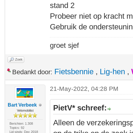
stand 2
Probeer niet op kracht m
Gebruik de ondersteunin
groet sjef
Zoek
Fietsbennie
,
Lig-hen
,
Bedankt door:
21-May-2022, 04:28 PM
Bart Verbeek
PietV* schreef:
Velomobilist
Alleen de verzekeringsp
Berichten: 1.308
Topics: 92
Lid sinds: Dec 2018