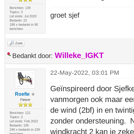
Berichten: 139
Topics: 3
groet sjef
Lid sinds: Jul 2020
Bedankt: 22
186 x bedankt in 90
berichten
Zoek
Willeke_IGKT
Bedankt door:
22-May-2022, 03:01 PM
Geïnspireerd door Sjefke z
Roefie
vanmorgen ook maar een
Fietser
de wind (2bf) in en twin
Berichten: 121
Topics: 2
zonder ondersteuning. N
Lid sinds: Feb 2022
Bedankt: 105
windkracht 2 kan je zek
246 x bedankt in 109
berichten