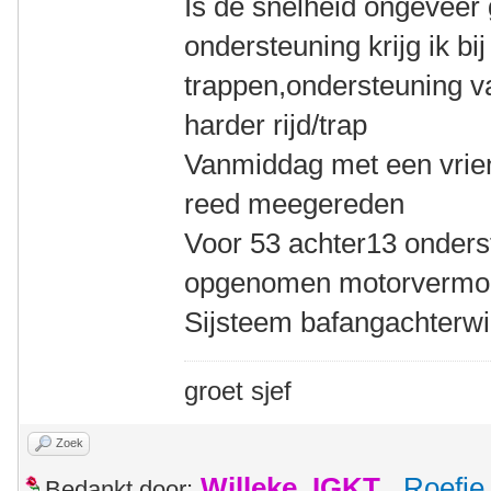
Is de snelheid ongeveer 
ondersteuning krijg ik b
trappen,ondersteuning v
harder rijd/trap
Vanmiddag met een vrie
reed meegereden
Voor 53 achter13 onderst
opgenomen motorvermog
Sijsteem bafangachterwie
groet sjef
Zoek
Willeke_IGKT
,
Roefie
Bedankt door: