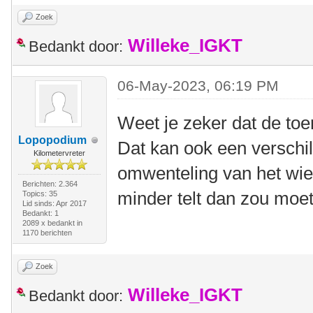
Zoek
Willeke_IGKT
Bedankt door:
06-May-2023, 06:19 PM
Weet je zeker dat de toer
Lopopodium
Dat kan ook een verschil 
Kilometervreter
omwenteling van het wie
Berichten: 2.364
minder telt dan zou moe
Topics: 35
Lid sinds: Apr 2017
Bedankt: 1
2089 x bedankt in
1170 berichten
Zoek
Willeke_IGKT
Bedankt door: