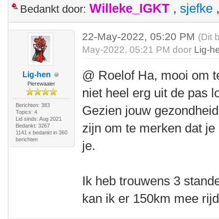
Willeke_IGKT
,
sjefke
Bedankt door:
22-May-2022, 05:20 PM
(Dit 
May-2022, 05:21 PM door
Lig-h
@ Roelof Ha, mooi om te
Lig-hen
Pierewaaier
niet heel erg uit de pas 
Berichten: 383
Gezien jouw gezondheids
Topics: 4
Lid sinds: Aug 2021
zijn om te merken dat je
Bedankt: 3267
1141 x bedankt in 360
berichten
je.
Ik heb trouwens 3 stande
kan ik er 150km mee rij