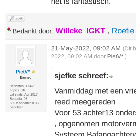
het is fantastisch.
Zoek
Willeke_IGKT
,
Roefie
Bedankt door:
21-May-2022, 09:02 AM
(Dit 
2022, 09:02 AM door
PietV*
.)
PietV*
sjefke schreef:
Banned
Berichten: 1.562
Vanmiddag met een vri
Topics: 16
Lid sinds: Apr 2017
Bedankt: 98
reed meegereden
505 x bedankt in 350
berichten
Voor 53 achter13 onders
, opgenomen motorverm
Systeem Bafangachterwi