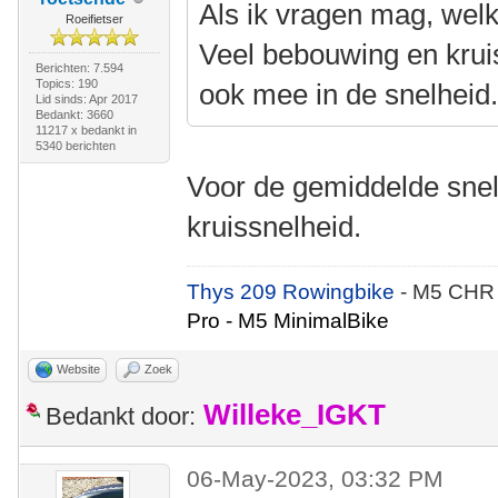
Als ik vragen mag, welk 
Roeifietser
Veel bebouwing en krui
Berichten: 7.594
Topics: 190
ook mee in de snelheid
Lid sinds: Apr 2017
Bedankt: 3660
11217 x bedankt in
5340 berichten
Voor de gemiddelde snel
kruissnelheid.
Thys 209 Rowingbike
- M5 CHR
Pro - M5 MinimalBike
Website
Zoek
Willeke_IGKT
Bedankt door:
06-May-2023, 03:32 PM