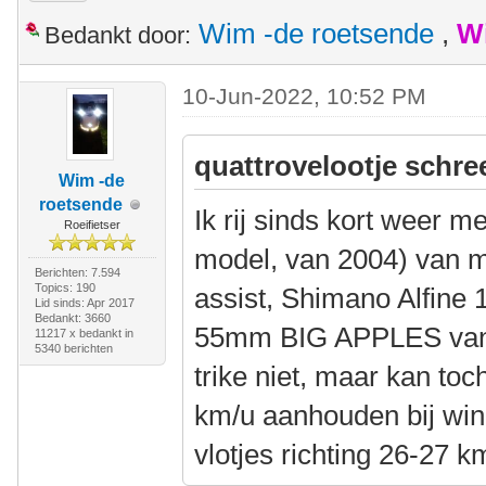
Wim -de roetsende
,
W
Bedankt door:
10-Jun-2022, 10:52 PM
quattrovelootje schre
Wim -de
roetsende
Ik rij sinds kort weer 
Roeifietser
model, van 2004) van m
Berichten: 7.594
Topics: 190
assist, Shimano Alfine 1
Lid sinds: Apr 2017
Bedankt: 3660
55mm BIG APPLES van 
11217 x bedankt in
5340 berichten
trike niet, maar kan to
km/u aanhouden bij win
vlotjes richting 26-27 k