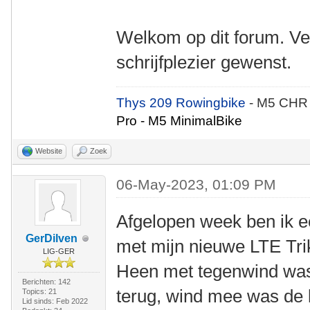
Welkom op dit forum. Ve
schrijfplezier gewenst.
Thys 209 Rowingbike
- M5 CHR
Pro - M5 MinimalBike
Website
Zoek
06-May-2023, 01:09 PM
Afgelopen week ben ik ee
GerDilven
met mijn nieuwe LTE Trik
LIG-GER
Heen met tegenwind was
Berichten: 142
terug, wind mee was de 
Topics: 21
Lid sinds: Feb 2022