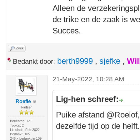
Alleen de verzekeringspl
de trike en de zaak is wet
Succes.
Zoek
berth9999
,
sjefke
,
Wil
Bedankt door:
21-May-2022, 10:28 AM
Lig-hen schreef:
Roefie
Fietser
Puike afstand @Roelof, i
Berichten: 121
dezelfde tijd op de helft.
Topics: 2
Lid sinds: Feb 2022
Bedankt: 105
246 x bedankt in 109