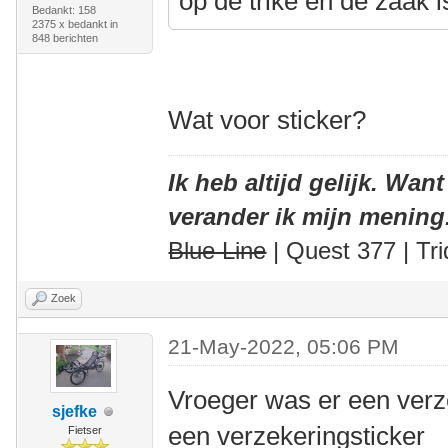
op de trike en de zaak is
Bedankt: 158
2375 x bedankt in
848 berichten
Wat voor sticker?
Ik heb altijd gelijk. Want
verander ik mijn mening
Blue Line
| Quest 377 | Tri
Zoek
21-May-2022, 05:06 PM
Vroeger was er een verz
sjefke
een verzekeringsticker
Fietser