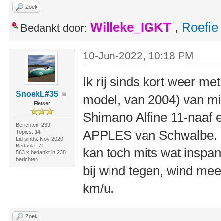
Zoek
Willeke_IGKT
,
Roefie
Bedankt door:
10-Jun-2022, 10:18 PM
Ik rij sinds kort weer m
SnoekL#35
model, van 2004) van mi
Fietser
Shimano Alfine 11-naaf 
Berichten: 239
APPLES van Schwalbe. Sn
Topics: 14
Lid sinds: Nov 2020
Bedankt: 71
kan toch mits wat inspa
563 x bedankt in 238
berichten
bij wind tegen, wind mee 
km/u.
Zoek