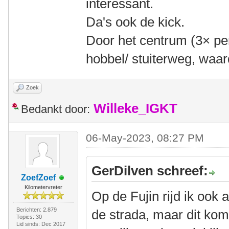
interessant.
Da's ook de kick.
Door het centrum (3× per 
hobbel/ stuiterweg, waard
Zoek
Willeke_IGKT
Bedankt door:
06-May-2023, 08:27 PM
GerDilven schreef:
ZoefZoef
Kilometervreter
Op de Fujin rijd ik ook 
Berichten: 2.879
de strada, maar dit kom
Topics: 30
Lid sinds: Dec 2017