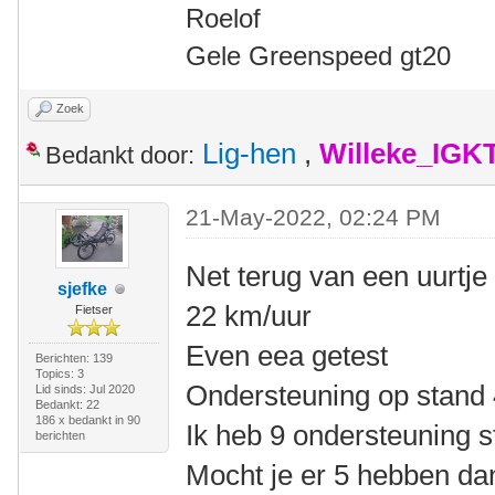
Roelof
Gele Greenspeed gt20
Zoek
Lig-hen
,
Willeke_IGK
Bedankt door:
21-May-2022, 02:24 PM
Net terug van een uurtje
sjefke
22 km/uur
Fietser
Even eea getest
Berichten: 139
Topics: 3
Ondersteuning op stand
Lid sinds: Jul 2020
Bedankt: 22
186 x bedankt in 90
Ik heb 9 ondersteuning 
berichten
Mocht je er 5 hebben dan