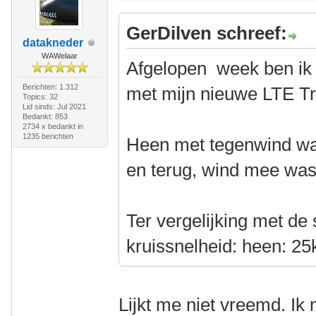
GerDilven schreef:
datakneder
WAWelaar
Afgelopen week ben ik 
Berichten: 1.312
met mijn nieuwe LTE Tri
Topics: 32
Lid sinds: Jul 2021
Bedankt: 853
2734 x bedankt in
1235 berichten
Heen met tegenwind wa
en terug, wind mee was
Ter vergelijking met de 
kruissnelheid: heen: 2
Lijkt me niet vreemd. Ik