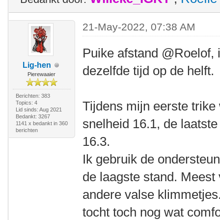
21-May-2022, 07:38 AM
Puike afstand @Roelof, ik
Lig-hen
dezelfde tijd op de helft.
Pierewaaier
Berichten: 383
Tijdens mijn eerste tri
Topics: 4
Lid sinds: Aug 2021
Bedankt: 3267
snelheid 16.1, de laatste 
1141 x bedankt in 360
berichten
16.3.
Ik gebruik de ondersteun
de laagste stand. Meest 
andere valse klimmetjes
tocht toch nog wat comfo