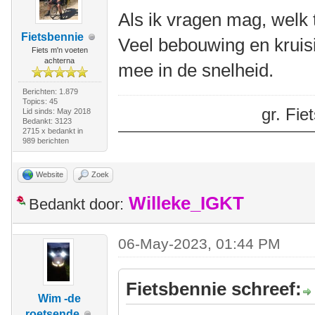
Als ik vragen mag, welk t
Fietsbennie
Veel bebouwing en kruis
Fiets m'n voeten
achterna
mee in de snelheid.
Berichten: 1.879
Topics: 45
gr. Fi
Lid sinds: May 2018
Bedankt: 3123
2715 x bedankt in
989 berichten
Website
Zoek
Willeke_IGKT
Bedankt door:
06-May-2023, 01:44 PM
Fietsbennie schreef:
Wim -de
roetsende