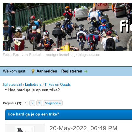
Welkom gast!
Aanmelden
Registreren
ligfietsers.nl
›
Ligfietsers
›
Trikes en Quads
Hoe hard ga je op een trike?
elde waardering is 0
Pagina's (3):
1
2
3
Volgende »
Hoe hard ga je op een trike?
20-May-2022, 06:49 PM