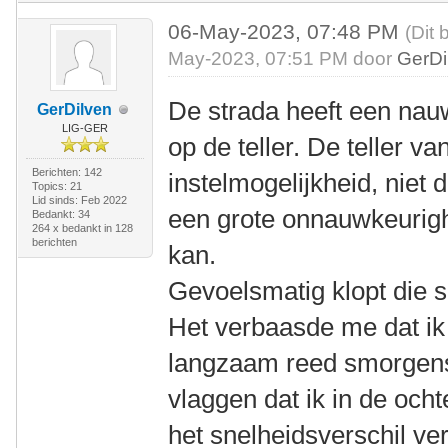
06-May-2023, 07:48 PM
(Dit 
May-2023, 07:51 PM door
GerDi
De strada heeft een nau
GerDilven
LIG-GER
op de teller. De teller va
Berichten: 142
instelmogelijkheid, niet 
Topics: 21
Lid sinds: Feb 2022
een grote onnauwkeurigh
Bedankt: 34
264 x bedankt in 128
berichten
kan.
Gevoelsmatig klopt die s
Het verbaasde me dat ik 
langzaam reed smorgens
vlaggen dat ik in de oc
het snelheidsverschil ve