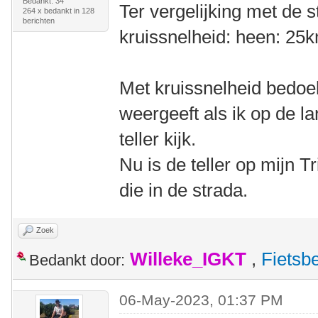
Bedankt: 34
Ter vergelijking met de s
264 x bedankt in 128
berichten
kruissnelheid: heen: 25
Met kruissnelheid bedoel 
weergeeft als ik op de l
teller kijk.
Nu is de teller op mijn 
die in de strada.
Zoek
Willeke_IGKT
,
Fietsb
Bedankt door:
06-May-2023, 01:37 PM