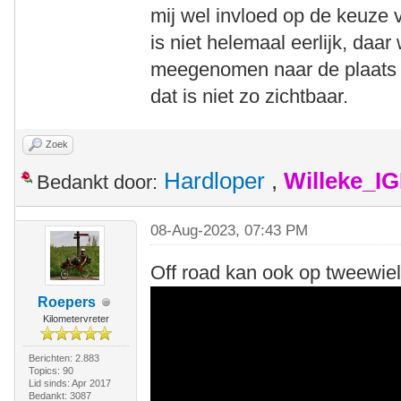
mij wel invloed op de keuze 
is niet helemaal eerlijk, daar
meegenomen naar de plaats w
dat is niet zo zichtbaar.
Zoek
Hardloper
,
Willeke_I
Bedankt door:
08-Aug-2023, 07:43 PM
Off road kan ook op tweewieli
Roepers
Kilometervreter
Berichten: 2.883
Topics: 90
Lid sinds: Apr 2017
Bedankt: 3087