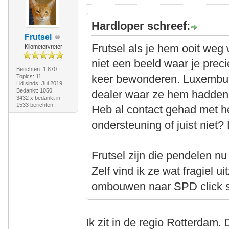
Hardloper schreef:
Frutsel
Frutsel als je hem ooit weg
Kilometervreter
niet een beeld waar je prec
Berichten: 1.870
keer bewonderen. Luxemburg
Topics: 11
Lid sinds: Jul 2019
Bedankt: 1050
dealer waar ze hem hadden 
3432 x bedankt in
1533 berichten
Heb al contact gehad met he
ondersteuning of juist niet? 
Frutsel zijn die pendelen n
Zelf vind ik ze wat fragiel ui
ombouwen naar SPD click 
Ik zit in de regio Rotterdam.