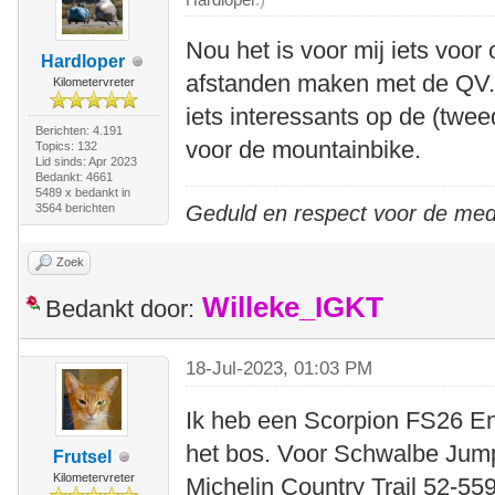
Nou het is voor mij iets voor 
Hardloper
afstanden maken met de QV. 
Kilometervreter
iets interessants op de (twee
Berichten: 4.191
voor de mountainbike.
Topics: 132
Lid sinds: Apr 2023
Bedankt: 4661
5489 x bedankt in
3564 berichten
Geduld en respect voor de me
Zoek
Willeke_IGKT
Bedankt door:
18-Jul-2023, 01:03 PM
Ik heb een Scorpion FS26 End
het bos. Voor Schwalbe Jump
Frutsel
Kilometervreter
Michelin Country Trail 52-55