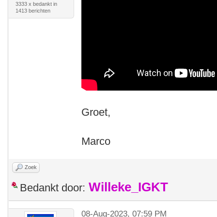
3333 x bedankt in
1413 berichten
Groet,
Marco
Zoek
Willeke_IGKT
Bedankt door:
08-Aug-2023, 07:59 PM