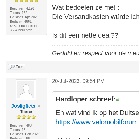
Wat bedoelen ze met :
Berichten: 4.191
Topics: 132
Die Versandkosten würde ic
Lid sinds: Apr 2023
Bedankt: 4661
5489 x bedankt in
3564 berichten
Is dit een nette deal??
Geduld en respect voor de me
Zoek
20-Jul-2023, 09:54 PM
Hardloper schreef:
Josligfiets
En wat vind ik op het Duits
Toerder
https://www.velomobilforum.
Berichten: 488
Topics: 15
Lid sinds: Feb 2023
Bedankt: 168