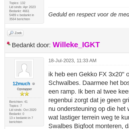
Topics: 132
Lid sinds: Apr 2023
Bedankt: 4661
Geduld en respect voor de me
5489 x bedankt in
3564 berichten
Zoek
Willeke_IGKT
Bedankt door:
18-Jul-2023, 11:33 AM
ik heb een Gekko FX 3x20" 
Schwalbes. Daarmee het bos 
12much
Opstapper
een ramp. Ik ben al twee kee
regenbui zorgt dat je geen gr
Berichten: 41
Topics: 7
nu ondersteuning op die het 
Lid sinds: Oct 2020
Bedankt: 0
wat lastiger terrein weg te 
13 x bedankt in 7
berichten
Swalbes Bigfoot monteren, da