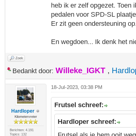
heb ik er zelf opgezet. Toen 
pedalen voor SPD-SL plaatjes
Er zit geen ondersteuning op
En wegdoen... Ik denk het ni
Zoek
Willeke_IGKT
,
Hardlo
Bedankt door:
18-Jul-2023, 03:38 PM
Frutsel schreef:
Hardloper
Kilometervreter
Hardloper schreef:
Berichten: 4.191
Frutsel als je hem ooit we
Topics: 132