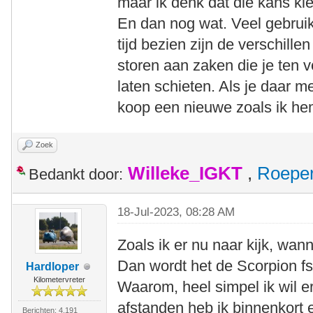
maar ik denk dat die kans klei
En dan nog wat. Veel gebruik
tijd bezien zijn de verschillen
storen aan zaken die je ten
laten schieten. Als je daar 
koop een nieuwe zoals ik he
Zoek
Willeke_IGKT
,
Roepe
Bedankt door:
18-Jul-2023, 08:28 AM
Zoals ik er nu naar kijk, wan
Dan wordt het de Scorpion f
Hardloper
Kilometervreter
Waarom, heel simpel ik wil e
afstanden heb ik binnenkort 
Berichten: 4.191