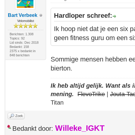
Hardloper schreef:
Bart Verbeek
Velomobilist
Ik hoop niet dat je een six 
Berichten: 1.308
geen fitness guru om een s
Topics: 92
Lid sinds: Dec 2018
Bedankt: 158
2375 x bedankt in
848 berichten
Sommige mensen hebben een 
bierton.
Ik heb altijd gelijk. Want als
mening.
FlevoTrike
|
Jouta Ta
Titan
Zoek
Willeke_IGKT
Bedankt door: