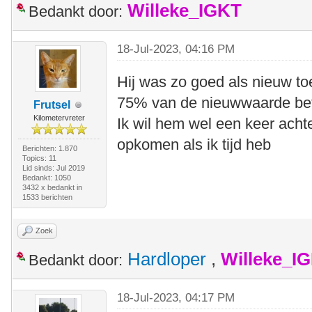
Willeke_IGKT
Bedankt door:
18-Jul-2023, 04:16 PM
Hij was zo goed als nieuw to
75% van de nieuwwaarde bet
Frutsel
Kilometervreter
Ik wil hem wel een keer acht
opkomen als ik tijd heb
Berichten: 1.870
Topics: 11
Lid sinds: Jul 2019
Bedankt: 1050
3432 x bedankt in
1533 berichten
Zoek
Hardloper
,
Willeke_I
Bedankt door:
18-Jul-2023, 04:17 PM