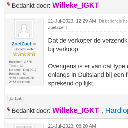
Willeke_IGKT
Bedankt door:
21-Jul-2023, 12:29 AM
(Dit bericht is 
ZoefZoef
.)
Dat de verkoper de verzendk
ZoefZoef
bij verkoop.
Kilometervreter
Berichten: 2.878
Overigens is er van dat type 
Topics: 30
Lid sinds: Dec 2017
onlangs in Duitsland bij een f
Bedankt: 42
4456 x bedankt in
sprekend op lijkt.
2452 berichten
Zoek
Willeke_IGKT
,
Hardlo
Bedankt door:
21-Jul-2023, 08:20 AM