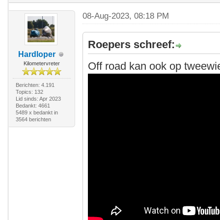
08-Aug-2023, 08:18 PM
Roepers schreef:
Hardloper
Off road kan ook op tweewiel
Kilometervreter
Berichten: 4.191
Topics: 132
Lid sinds: Apr 2023
Bedankt: 4661
5489 x bedankt in
3564 berichten