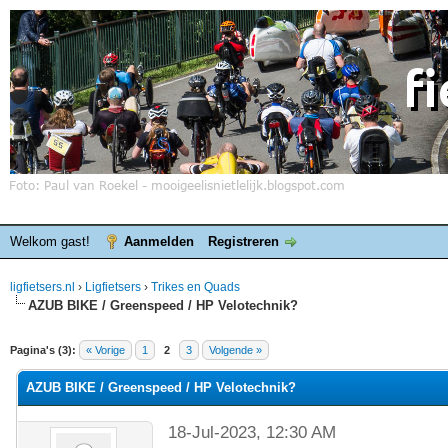
Welkom gast!
Aanmelden
Registreren
ligfietsers.nl
›
Ligfietsers
›
Trikes en Quads
AZUB BIKE / Greenspeed / HP Velotechnik?
elde waardering is 0
Pagina's (3):
« Vorige
1
2
3
Volgende »
AZUB BIKE / Greenspeed / HP Velotechnik?
18-Jul-2023, 12:30 AM