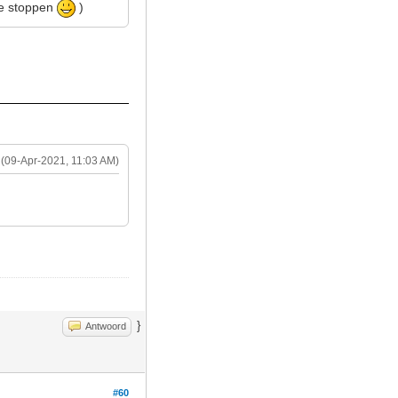
ike stoppen
)
(09-Apr-2021, 11:03 AM)
}
Antwoord
#60