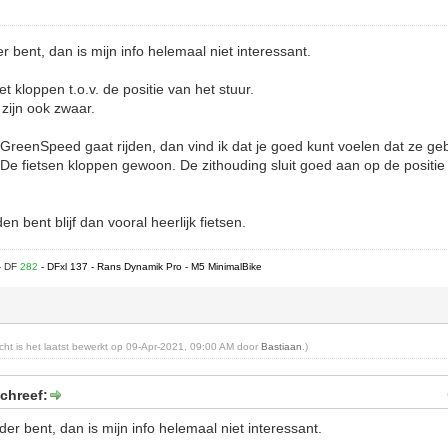
r bent, dan is mijn info helemaal niet interessant.
et kloppen t.o.v. de positie van het stuur.
 zijn ook zwaar.
f GreenSpeed gaat rijden, dan vind ik dat je goed kunt voelen dat ze ge
De fietsen kloppen gewoon. De zithouding sluit goed aan op de positie
n bent blijf dan vooral heerlijk fietsen.
- DF
282
- DFxl 137 - Rans Dynamik Pro - M5 MinimalBike
richt is het laatst bewerkt op 09-Apr-2021, 09:00 AM door
Bastiaan
.)
chreef:
der bent, dan is mijn info helemaal niet interessant.