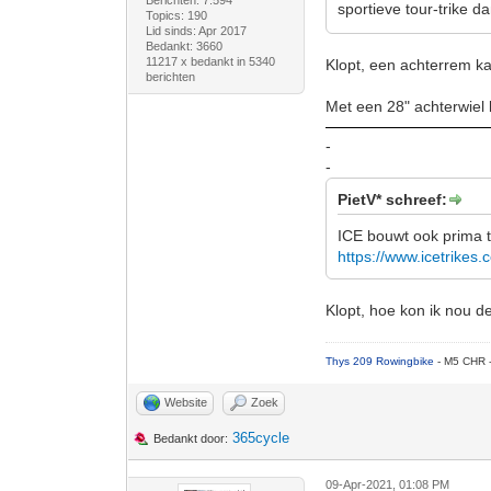
Berichten: 7.594
sportieve tour-trike d
Topics: 190
Lid sinds: Apr 2017
Bedankt: 3660
11217 x bedankt in 5340
Klopt, een achterrem kan
berichten
Met een 28" achterwiel 
-
-
PietV* schreef:
ICE bouwt ook prima t
https://www.icetrikes.
Klopt, hoe kon ik nou 
Thys 209 Rowingbike
- M5 CHR 
Website
Zoek
365cycle
Bedankt door:
09-Apr-2021, 01:08 PM