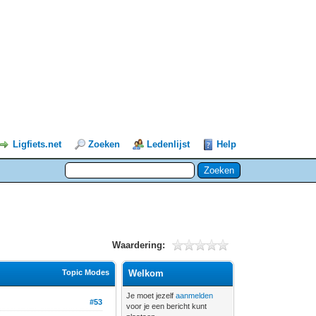
Ligfiets.net
Zoeken
Ledenlijst
Help
Waardering:
Topic Modes
Welkom
Je moet jezelf
aanmelden
#53
voor je een bericht kunt