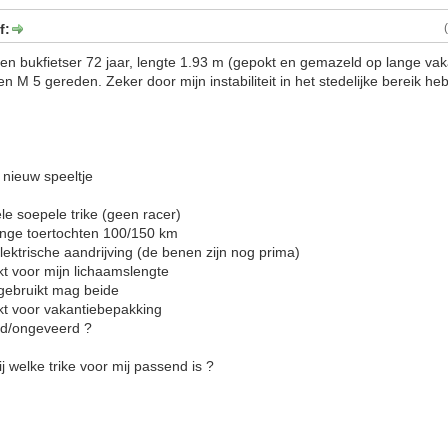
f:
en bukfietser 72 jaar, lengte 1.93 m (gepokt en gemazeld op lange vak
en M 5 gereden. Zeker door mijn instabiliteit in het stedelijke bereik h
 nieuw speeltje
le soepele trike (geen racer)
rtochten 100/150 km
aandrijving (de benen zijn nog prima)
mijn lichaamslengte
kt mag beide
vakantiebepakking
eveerd ?
j welke trike voor mij passend is ?