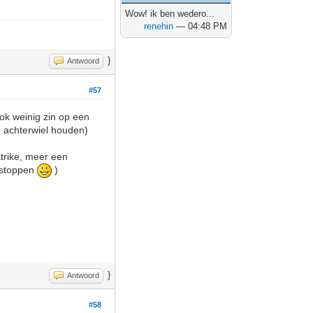
Wow! ik ben wedero...
renehin
— 04:48 PM
}
Antwoord
#57
ok weinig zin op een
 achterwiel houden)
atrike, meer een
e stoppen
)
}
Antwoord
#58