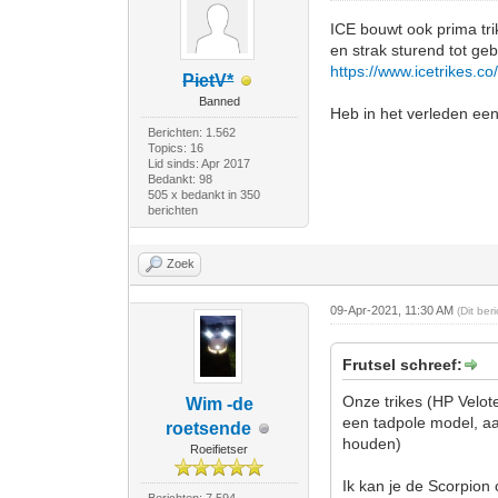
ICE bouwt ook prima tri
en strak sturend tot ge
https://www.icetrikes.co
PietV*
Banned
Heb in het verleden een
Berichten: 1.562
Topics: 16
Lid sinds: Apr 2017
Bedankt: 98
505 x bedankt in 350
berichten
Zoek
09-Apr-2021, 11:30 AM
(Dit be
Frutsel schreef:
Onze trikes (HP Velot
Wim -de
een tadpole model, aa
roetsende
houden)
Roeifietser
Ik kan je de Scorpion