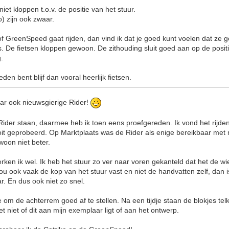
iet kloppen t.o.v. de positie van het stuur.
) zijn ook zwaar.
 of GreenSpeed gaat rijden, dan vind ik dat je goed kunt voelen dat ze 
. De fietsen kloppen gewoon. De zithouding sluit goed aan op de positi
g.
den bent blijf dan vooral heerlijk fietsen.
ar ook nieuwsgierige Rider!
Rider staan, daarmee heb ik toen eens proefgereden. Ik vond het rijde
oit geprobeerd. Op Marktplaats was de Rider als enige bereikbaar met 
woon niet beter.
rken ik wel. Ik heb het stuur zo ver naar voren gekanteld dat het de wie
u ook vaak de kop van het stuur vast en niet de handvatten zelf, dan is 
ar. En dus ook niet zo snel.
e om de achterrem goed af te stellen. Na een tijdje staan de blokjes tel
t niet of dit aan mijn exemplaar ligt of aan het ontwerp.