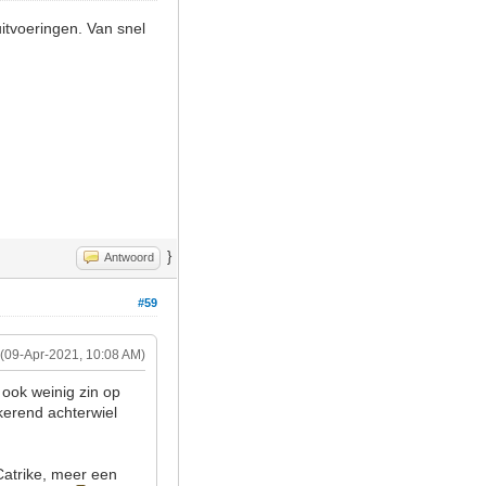
itvoeringen. Van snel
}
Antwoord
#59
(09-Apr-2021, 10:08 AM)
ook weinig zin op
kerend achterwiel
Catrike, meer een