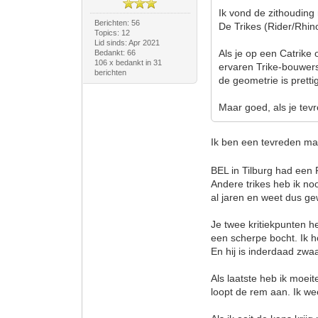
Ik vond de zithouding n
Berichten: 56
De Trikes (Rider/Rhino
Topics: 12
Lid sinds: Apr 2021
Als je op een Catrike
Bedankt: 66
106 x bedankt in 31
ervaren Trike-bouwers
berichten
de geometrie is pretti
Maar goed, als je tevre
Ik ben een tevreden ma
BEL in Tilburg had een 
Andere trikes heb ik no
al jaren en weet dus ge
Je twee kritiekpunten he
een scherpe bocht. Ik ho
En hij is inderdaad zwa
Als laatste heb ik moeit
loopt de rem aan. Ik wee