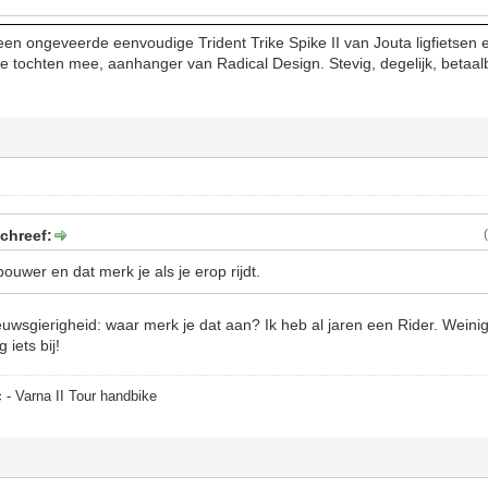
op een ongeveerde eenvoudige Trident Trike Spike II van Jouta ligfietse
 tochten mee, aanhanger van Radical Design. Stevig, degelijk, betaalb
chreef:
ouwer en dat merk je als je erop rijdt.
uwsgierigheid: waar merk je dat aan? Ik heb al jaren een Rider. Weini
 iets bij!
 - Varna II Tour handbike