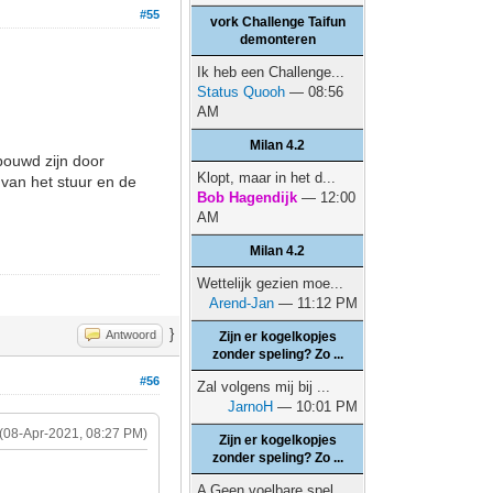
#55
vork Challenge Taifun
demonteren
Ik heb een Challenge...
Status Quooh
— 08:56
AM
Milan 4.2
bouwd zijn door
Klopt, maar in het d...
 van het stuur en de
Bob Hagendijk
— 12:00
AM
Milan 4.2
Wettelijk gezien moe...
Arend-Jan
— 11:12 PM
}
Antwoord
Zijn er kogelkopjes
zonder speling? Zo ...
#56
Zal volgens mij bij ...
JarnoH
— 10:01 PM
(08-Apr-2021, 08:27 PM)
Zijn er kogelkopjes
zonder speling? Zo ...
A Geen voelbare spel...