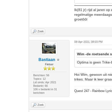
Ik(81 jr) rijd al jaren 
regelmatige meerdaagse
groetôôl
Zoek
08-Apr-2021, 08:03 PM
Wim -de roetsende s
Bastiaan
Optima is geen Trike-b
Fietser
Hoi Wim, gewoon uit nie
Berichten: 56
Topics: 12
trikes. Maar ik leer graag
Lid sinds: Apr 2021
Bedankt: 66
106 x bedankt in 31
Quest 247 - Rainbow Lyric
berichten
Zoek