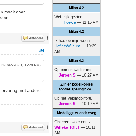
Milan 4.2
n en maak daar
Wettelijk gezien.....
aar..
Hoekie
— 11:16 AM
Milan 4.2
}
Antwoord
Ik had op mijn woon-...
LigfietsWilsum
— 10:39
#54
AM
Milan 4.2
(12-Dec-2020, 06:29 PM)
Op een driewieler mo...
Jeroen S
— 10:27 AM
Zijn er kogelkopjes
zonder speling? Zo ...
g ervaring met andere
Op het Velomobilforu...
Jeroen S
— 10:19 AM
Medeliggers onderweg
Gisteren, weer een v...
}
Willeke_IGKT
— 10:11
Antwoord
AM