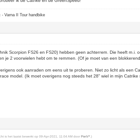
jg probeer ik de Catrike en de GreenSpeed!
 - Varna II Tour handbike
chnik Scorpion FS26 en FS20) hebben geen achterrem. Die heeft m.i. o
en je 2 voorwielen hebt om te remmen. (Of je moet van een blokkerend
verigens ook aanraden om eens uit te proberen. Niet zo licht als een C
n race model. (Ik moet overigens nog steeds het 28" wiel in mijn Catrik
richt is het laatst bewerkt op 09-Apr-2021, 11:04 AM door
PietV*
.)