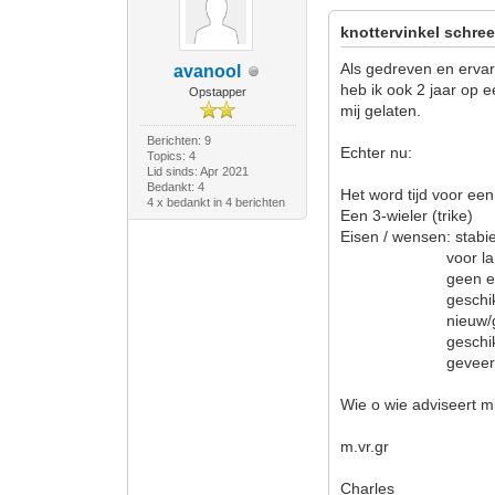
knottervinkel schree
Als gedreven en ervar
avanool
heb ik ook 2 jaar op e
Opstapper
mij gelaten.
Berichten: 9
Echter nu:
Topics: 4
Lid sinds: Apr 2021
Bedankt: 4
Het word tijd voor een
4 x bedankt in 4 berichten
Een 3-wieler (trike)
Eisen / wensen: stabie
voor lange toe
geen elektrische 
geschikt voor 
nieuw/gebrui
geschikt voor 
geveerd/ong
Wie o wie adviseert mi
m.vr.gr
Charles