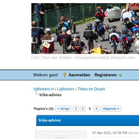
Welkom gast!
Aanmelden
Registreren
ligfietsers.nl
›
Ligfietsers
›
Trikes en Quads
trike-advies
0 stemmen - gemiddelde waardering is 0
1
2
3
4
5
Pagina's (4):
« Vorige
1
2
3
4
Volgende »
trike-advies
07-Apr-2021, 01:05 PM
(Dit be