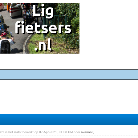
richt is het laatst bewerkt op 07-Apr-2021, 01:08 PM door
avanool
.)