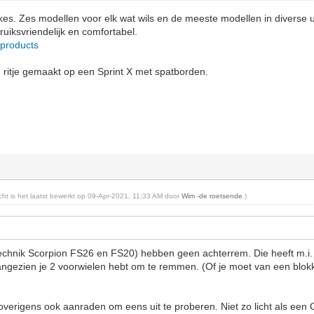
kes. Zes modellen voor elk wat wils en de meeste modellen in diverse u
bruiksvriendelijk en comfortabel.
/products
 ritje gemaakt op een Sprint X met spatborden.
richt is het laatst bewerkt op 09-Apr-2021, 11:33 AM door
Wim -de roetsende
.)
echnik Scorpion FS26 en FS20) hebben geen achterrem. Die heeft m.i. 
ngezien je 2 voorwielen hebt om te remmen. (Of je moet van een blok
 overigens ook aanraden om eens uit te proberen. Niet zo licht als een 