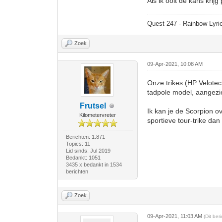
Als ik ooit de kans kri
Quest 247 - Rainbow Lyric
Zoek
09-Apr-2021, 10:08 AM
Onze trikes (HP Velote
tadpole model, aangezi
Frutsel
Ik kan je de Scorpion o
Kilometervreter
sportieve tour-trike da
Berichten: 1.871
Topics: 11
Lid sinds: Jul 2019
Bedankt: 1051
3435 x bedankt in 1534
berichten
Zoek
09-Apr-2021, 11:03 AM
(Dit be