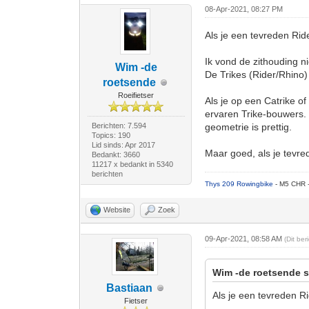
08-Apr-2021, 08:27 PM
Als je een tevreden Ride
Ik vond de zithouding ni
Wim -de
De Trikes (Rider/Rhino)
roetsende
Roeifietser
Als je op een Catrike o
ervaren Trike-bouwers. 
Berichten: 7.594
geometrie is prettig.
Topics: 190
Lid sinds: Apr 2017
Maar goed, als je tevrede
Bedankt: 3660
11217 x bedankt in 5340
berichten
Thys 209 Rowingbike
- M5 CHR 
Website
Zoek
09-Apr-2021, 08:58 AM
(Dit be
Wim -de roetsende s
Bastiaan
Als je een tevreden Ri
Fietser