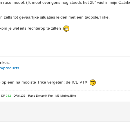
an race model. (Ik moet overigens nog steeds het 28" wiel in mijn Catr
 zelfs tot gevaarlijke situaties leiden met een tadpole/Trike.
kom je wel iets rechterop te zitten
rikes.
co/products
de op één na mooiste Trike vergeten: de ICE VTX
- DF
282
- DFxl 137 - Rans Dynamik Pro - M5 MinimalBike