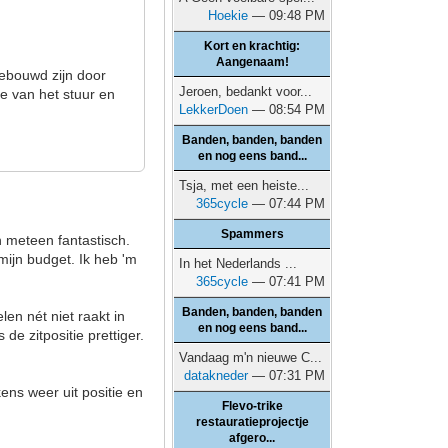
Hoekie
— 09:48 PM
Kort en krachtig:
Aangenaam!
gebouwd zijn door
Jeroen, bedankt voor...
e van het stuur en
LekkerDoen
— 08:54 PM
Banden, banden, banden
en nog eens band...
Tsja, met een heiste...
365cycle
— 07:44 PM
Spammers
n meteen fantastisch.
mijn budget. Ik heb 'm
In het Nederlands ...
365cycle
— 07:41 PM
Banden, banden, banden
len nét niet raakt in
en nog eens band...
de zitpositie prettiger.
Vandaag m'n nieuwe C...
datakneder
— 07:31 PM
kens weer uit positie en
Flevo-trike
restauratieprojectje
afgero...