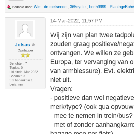
Wim -de roetsende
,
365cycle
,
berth9999
,
PlantageBoh
Bedankt door:
14-Mar-2022, 11:57 PM
Wij zijn van plan twee tadpol
zouden graag positieve/negati
Jolsas
Opstapper
ontvangen. We willen ze gebr
Europa, ter vervanging van 
Berichten: 7
Topics: 0
van armblessure). Evt. elekt
Lid sinds: Mar 2022
Bedankt: 3
niet uit.
3 x bedankt in 1
berichten
Vragen:
- positieve dan wel negatiev
merk/type? (ook qua opvouw
- mee te nemen in trein/bus?
- met of zonder aanhangkar
bagage mee per fiets)