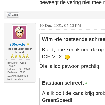
beweegt de vering niet mee 
Zoek
10-Dec-2021, 04:10 PM
Wim -de roetsende schree
365cycle
Klopt, hoe kon ik nou de op
the best velomobile in
the world
ICE VTX
Berichten: 7.181
Die is idd gewoon prachtig!
Topics: 131
Lid sinds: Sep 2020
Bedankt: 15596
12270 x bedankt in
5762 berichten
Bastiaan schreef:
Als ik ooit de kans krijg pro
GreenSpeed!