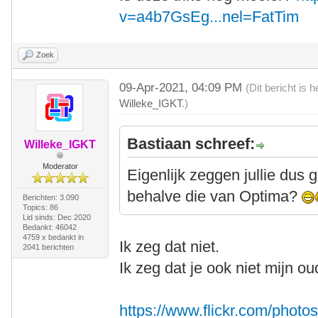
v=a4b7GsEg...nel=FatTim
Zoek
09-Apr-2021, 04:09 PM
(Dit bericht is
Willeke_IGKT
.)
Bastiaan schreef:
Willeke_IGKT
Moderator
Eigenlijk zeggen jullie dus 
behalve die van Optima?
Berichten: 3.090
Topics: 86
Lid sinds: Dec 2020
Bedankt: 46042
4759 x bedankt in
Ik zeg dat niet.
2041 berichten
Ik zeg dat je ook niet mijn ou
https://www.flickr.com/pho