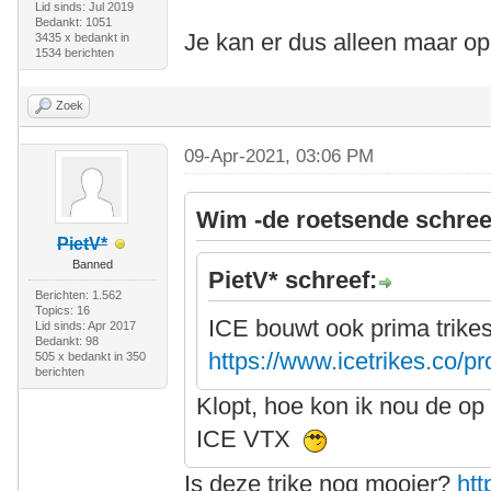
Lid sinds: Jul 2019
Bedankt: 1051
Je kan er dus alleen maar o
3435 x bedankt in
1534 berichten
Zoek
09-Apr-2021, 03:06 PM
Wim -de roetsende schree
PietV*
Banned
PietV* schreef:
Berichten: 1.562
Topics: 16
ICE bouwt ook prima trike
Lid sinds: Apr 2017
Bedankt: 98
https://www.icetrikes.co/p
505 x bedankt in 350
berichten
Klopt, hoe kon ik nou de op
ICE VTX
Is deze trike nog mooier?
ht