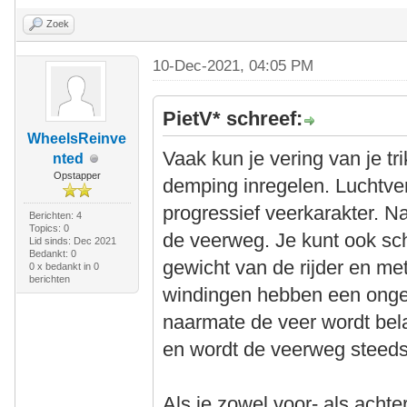
Zoek
10-Dec-2021, 04:05 PM
PietV* schreef:
WheelsReinve
Vaak kun je vering van je t
nted
Opstapper
demping inregelen. Luchtve
progressief veerkarakter. N
Berichten: 4
Topics: 0
de veerweg. Je kunt ook sc
Lid sinds: Dec 2021
Bedankt: 0
gewicht van de rijder en me
0 x bedankt in 0
berichten
windingen hebben een ongel
naarmate de veer wordt bel
en wordt de veerweg steeds 
Als je zowel voor- als achte