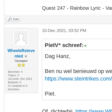
Quest 247 - Rainbow Lyric - Va
Zoek
10-Dec-2021, 03:52 PM
PietV* schreef:
WheelsReinve
Dag Hanz,
nted
Opstapper
Ben nu wel benieuwd op welke
Berichten: 4
Topics: 0
https://www.steintrikes.com/
Lid sinds: Dec 2021
Bedankt: 0
0 x bedankt in 0
berichten
Piet.
Of, dichterbij,
https://www.W