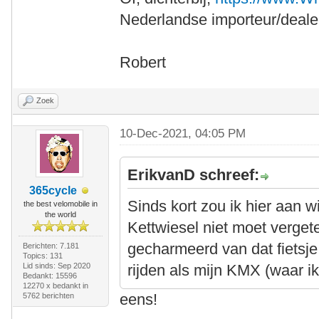
Nederlandse importeur/dealer
Robert
Zoek
10-Dec-2021, 04:05 PM
ErikvanD schreef:
365cycle
Sinds kort zou ik hier aan 
the best velomobile in
the world
Kettwiesel niet moet verget
gecharmeerd van dat fietsje
Berichten: 7.181
Topics: 131
Lid sinds: Sep 2020
rijden als mijn KMX (waar ik
Bedankt: 15596
12270 x bedankt in
eens!
5762 berichten