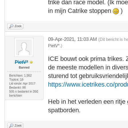
trike dan race model. (Ik moe
in mijn Catrike stoppen
)
Zoek
09-Apr-2021, 11:03 AM
(Dit bericht is 
PietV*
.)
ICE bouwt ook prima trikes. 
PietV*
de meeste modellen in divers
Banned
sturend tot gebruiksvriendel
Berichten: 1.562
Topics: 16
https://www.icetrikes.co/prod
Lid sinds: Apr 2017
Bedankt: 98
505 x bedankt in 350
berichten
Heb in het verleden een ritj
spatborden.
Zoek