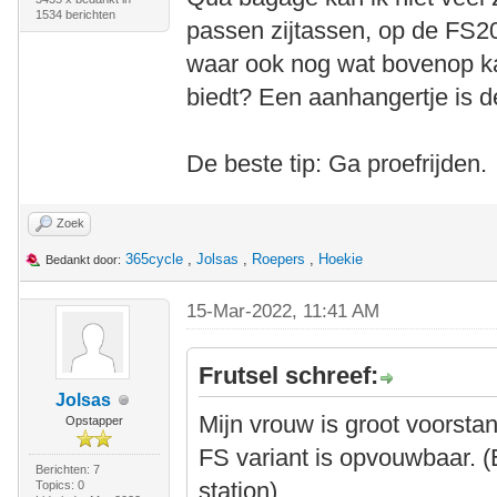
1534 berichten
passen zijtassen, op de FS20
waar ook nog wat bovenop ka
biedt? Een aanhangertje is d
De beste tip: Ga proefrijden.
Zoek
365cycle
,
Jolsas
,
Roepers
,
Hoekie
Bedankt door:
15-Mar-2022, 11:41 AM
Frutsel schreef:
Jolsas
Mijn vrouw is groot voorsta
Opstapper
FS variant is opvouwbaar. (
Berichten: 7
station)
Topics: 0