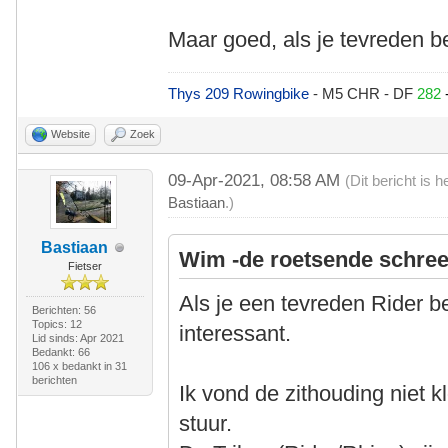
Maar goed, als je tevreden ben
Thys 209 Rowingbike
- M5 CHR - DF
282
Website
Zoek
09-Apr-2021, 08:58 AM
(Dit bericht is
Bastiaan
.)
Bastiaan
Wim -de roetsende schree
Fietser
Als je een tevreden Rider be
Berichten: 56
Topics: 12
interessant.
Lid sinds: Apr 2021
Bedankt: 66
106 x bedankt in 31
berichten
Ik vond de zithouding niet kl
stuur.