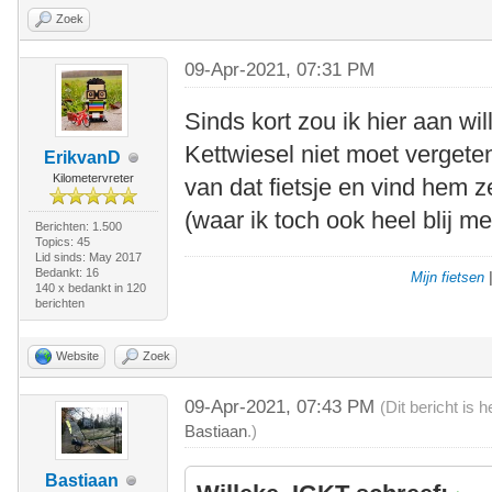
Zoek
09-Apr-2021, 07:31 PM
Sinds kort zou ik hier aan w
Kettwiesel niet moet vergete
ErikvanD
Kilometervreter
van dat fietsje en vind hem z
(waar ik toch ook heel blij m
Berichten: 1.500
Topics: 45
Lid sinds: May 2017
Bedankt: 16
Mijn fietsen
140 x bedankt in 120
berichten
Website
Zoek
09-Apr-2021, 07:43 PM
(Dit bericht is
Bastiaan
.)
Bastiaan