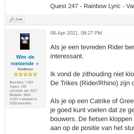
Quest 247 - Rainbow Lyric - Va
Zoek
08-Apr-2021, 08:27 PM
Als je een tevreden Rider ben
interessant.
Wim -de
roetsende
Roeifietser
Ik vond de zithouding niet klo
De Trikes (Rider/Rhino) zijn
Berichten: 7.593
Topics: 190
Lid sinds: Apr 2017
Bedankt: 3653
11207 x bedankt in
Als je op een Catrike of Gree
5339 berichten
je goed kunt voelen dat ze g
bouwers. De fietsen kloppen
aan op de positie van het stu