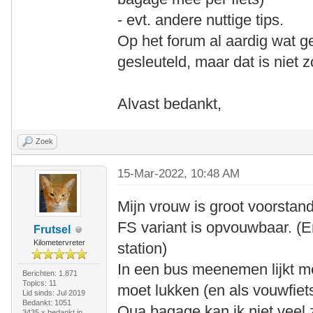
- evt. andere nuttige tips.
Op het forum al aardig wat ge
gesleuteld, maar dat is niet 
Alvast bedankt,
Zoek
15-Mar-2022, 10:48 AM
Mijn vrouw is groot voorstan
FS variant is opvouwbaar. (E
Frutsel
Kilometervreter
station)
In een bus meenemen lijkt me
Berichten: 1.871
Topics: 11
moet lukken (en als vouwfiet
Lid sinds: Jul 2019
Bedankt: 1051
Qua bagage kan ik niet veel
3435 x bedankt in