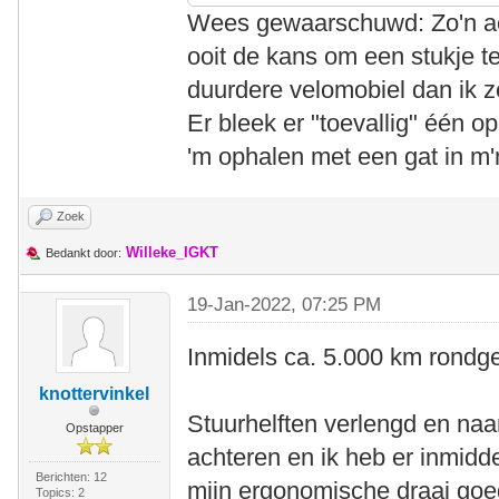
Wees gewaarschuwd: Zo'n act
ooit de kans om een stukje te
duurdere velomobiel dan ik z
Er bleek er "toevallig" één o
'm ophalen met een gat in m
Zoek
Willeke_IGKT
Bedankt door:
19-Jan-2022, 07:25 PM
Inmidels ca. 5.000 km rondg
knottervinkel
Stuurhelften verlengd en naar
Opstapper
achteren en ik heb er inmidd
Berichten: 12
mijn ergonomische draai goe
Topics: 2