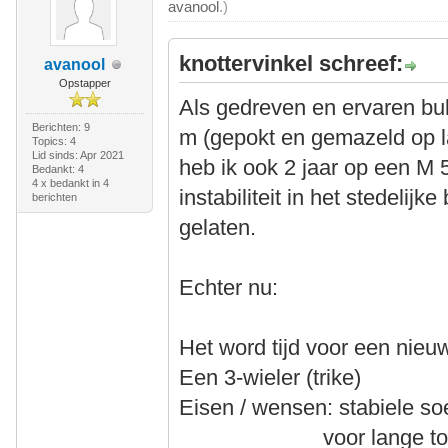
avanool
.)
knottervinkel schreef:
avanool
Opstapper
Als gedreven en ervaren bukf
Berichten: 9
m (gepokt en gemazeld op l
Topics: 4
Lid sinds: Apr 2021
heb ik ook 2 jaar op een M 
Bedankt: 4
4 x bedankt in 4
instabiliteit in het stedelij
berichten
gelaten.
Echter nu:
Het word tijd voor een nieu
Een 3-wieler (trike)
Eisen / wensen: stabiele soe
voor lange toertoc