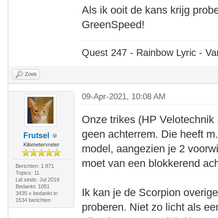
Als ik ooit de kans krijg prob
GreenSpeed!
Quest 247 - Rainbow Lyric - Va
Zoek
09-Apr-2021, 10:08 AM
Onze trikes (HP Velotechni
geen achterrem. Die heeft m.
Frutsel
Kilometervreter
model, aangezien je 2 voorw
moet van een blokkerend ach
Berichten: 1.871
Topics: 11
Lid sinds: Jul 2019
Bedankt: 1051
Ik kan je de Scorpion overig
3435 x bedankt in
1534 berichten
proberen. Niet zo licht als e