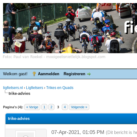
Welkom gast!
Aanmelden
Registreren
ligfietsers.nl
›
Ligfietsers
›
Trikes en Quads
trike-advies
elde waardering is 0
Pagina's (4):
« Vorige
1
2
3
4
Volgende »
trike-advies
07-Apr-2021, 01:05 PM
(Dit bericht is