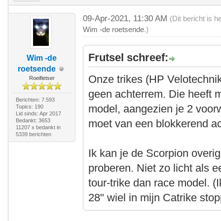
09-Apr-2021, 11:30 AM
(Dit bericht is 
Wim -de roetsende
.)
Frutsel schreef:
Wim -de
roetsende
Onze trikes (HP Velotechn
Roeifietser
geen achterrem. Die heeft m
Berichten: 7.593
model, aangezien je 2 voor
Topics: 190
Lid sinds: Apr 2017
Bedankt: 3653
moet van een blokkerend ac
11207 x bedankt in
5339 berichten
Ik kan je de Scorpion overi
proberen. Niet zo licht als 
tour-trike dan race model. 
28" wiel in mijn Catrike st