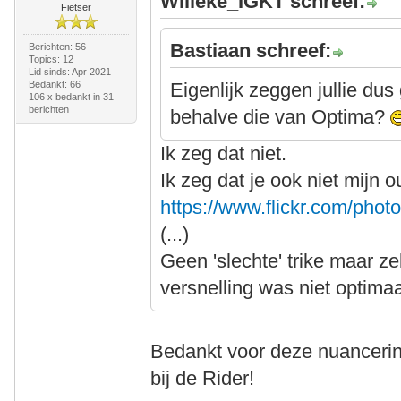
Willeke_IGKT schreef:
Fietser
Bastiaan schreef:
Berichten: 56
Topics: 12
Lid sinds: Apr 2021
Bedankt: 66
Eigenlijk zeggen jullie dus
106 x bedankt in 31
berichten
behalve die van Optima?
Ik zeg dat niet.
Ik zeg dat je ook niet mijn o
https://www.flickr.com/ph
(...)
Geen 'slechte' trike maar ze
versnelling was niet optimaa
Bedankt voor deze nuancerin
bij de Rider!