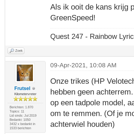
Als ik ooit de kans krijg
GreenSpeed!
Quest 247 - Rainbow Lyric
Zoek
09-Apr-2021, 10:08 AM
Onze trikes (HP Velote
Frutsel
hebben geen achterrem. D
Kilometervreter
op een tadpole model, a
Berichten: 1.870
om te remmen. (Of je m
Topics: 11
Lid sinds: Jul 2019
Bedankt: 1050
achterwiel houden)
3432 x bedankt in
1533 berichten