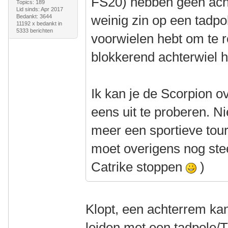
FS20) hebben geen acht
Topics: 189
Lid sinds: Apr 2017
weinig zin op een tadpo
Bedankt: 3644
11192 x bedankt in
5333 berichten
voorwielen hebt om te 
blokkerend achterwiel 
Ik kan je de Scorpion 
eens uit te proberen. Nie
meer een sportieve tour
moet overigens nog stee
Catrike stoppen
)
Klopt, een achterrem kan 
leiden met een tadpole/T