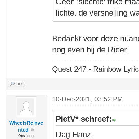
Geen 'slechte' trike ma
lichte, de versnelling w
Bedankt voor deze nuan
nog even bij de Rider!
Quest 247 - Rainbow Lyric
Zoek
10-Dec-2021, 03:52 PM
PietV* schreef:
WheelsReinve
nted
Dag Hanz,
Opstapper