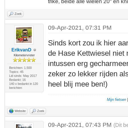
trike, beide alle wielen 20" en kn
Zoek
09-Apr-2021, 07:31 PM
Sinds kort zou ik hier aa
ErikvanD
de Hase Kettwiesel niet 
Kilometervreter
intussen erg gecharmeer
Berichten: 1.500
zeker zo lekker rijden a
Topics: 45
Lid sinds: May 2017
Bedankt: 16
heel blij mee ben!)
140 x bedankt in 120
berichten
Mijn fietsen
Website
Zoek
09-Apr-2021, 07:43 PM
(Dit b