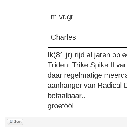
m.vr.gr
Charles
Ik(81 jr) rijd al jaren 
Trident Trike Spike II va
daar regelmatige meerd
aanhanger van Radical De
betaalbaar..
groetôôl
Zoek