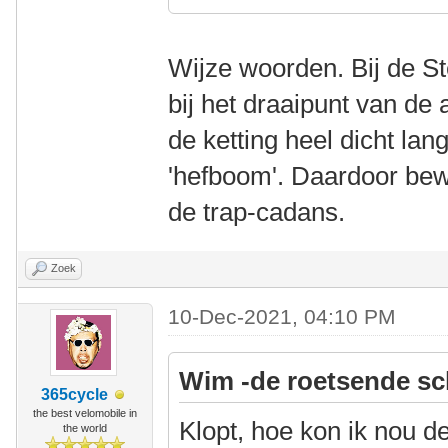
Wijze woorden. Bij de Ste
bij het draaipunt van de
de ketting heel dicht lan
'hefboom'. Daardoor bew
de trap-cadans.
Zoek
10-Dec-2021, 04:10 PM
Wim -de roetsende sc
365cycle
the best velomobile in
Klopt, hoe kon ik nou d
the world