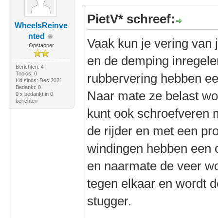
PietV* schreef:
WheelsReinve
nted
Vaak kun je vering van 
Opstapper
en de demping inregele
Berichten: 4
Topics: 0
rubbervering hebben ee
Lid sinds: Dec 2021
Bedankt: 0
Naar mate ze belast wo
0 x bedankt in 0
berichten
kunt ook schroefveren 
de rijder en met een pr
windingen hebben een o
en naarmate de veer w
tegen elkaar en wordt 
stugger.