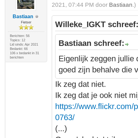
2021, 07:44 PM door
Bastiaan
.)
Bastiaan
Willeke_IGKT schreef
Fietser
Berichten: 56
Topics: 12
Bastiaan schreef:
Lid sinds: Apr 2021
Bedankt: 66
106 x bedankt in 31
Eigenlijk zeggen jullie
berichten
goed zijn behalve die
Ik zeg dat niet.
Ik zeg dat je ook niet m
https://www.flickr.co
0763/
(...)