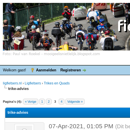
Welkom gast!
Aanmelden
Registreren
ligfietsers.nl
›
Ligfietsers
›
Trikes en Quads
trike-advies
elde waardering is 0
Pagina's (4):
« Vorige
1
2
3
4
Volgende »
trike-advies
07-Apr-2021, 01:05 PM
(Dit b