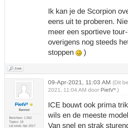
Ik kan je de Scorpion o
eens uit te proberen. Niet
meer een sportieve tour-
overigens nog steeds het
stoppen
)
Zoek
09-Apr-2021, 11:03 AM
(Dit b
2021, 11:04 AM door
PietV*
.)
ICE bouwt ook prima tri
PietV*
Banned
wils en de meeste modell
Berichten: 1.562
Topics: 16
Van snel en strak sturend
Lid sinds: Apr 2017