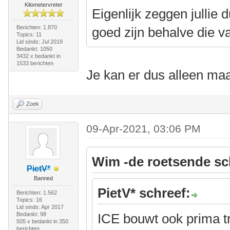
Kilometervreter
Eigenlijk zeggen jullie 
Berichten: 1.870
goed zijn behalve die 
Topics: 11
Lid sinds: Jul 2019
Bedankt: 1050
3432 x bedankt in
1533 berichten
Je kan er dus alleen ma
Zoek
09-Apr-2021, 03:06 PM
Wim -de roetsende sc
PietV*
Banned
PietV* schreef:
Berichten: 1.562
Topics: 16
Lid sinds: Apr 2017
Bedankt: 98
ICE bouwt ook prima t
505 x bedankt in 350
berichten