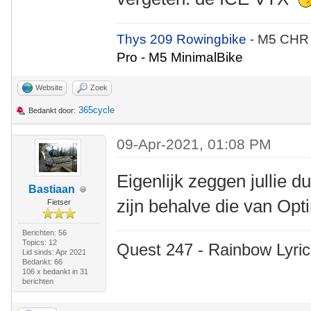
Thys 209 Rowingbike
- M5 CHR
Pro - M5 MinimalBike
Website
Zoek
365cycle
Bedankt door:
09-Apr-2021, 01:08 PM
Eigenlijk zeggen jullie d
Bastiaan
zijn behalve die van Op
Fietser
Berichten: 56
Topics: 12
Quest 247 - Rainbow Lyric
Lid sinds: Apr 2021
Bedankt: 66
106 x bedankt in 31
berichten