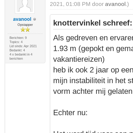
2021, 01:08 PM door
avanool
.)
avanool
knottervinkel schreef:
Opstapper
Als gedreven en ervaren
Berichten: 9
Topics: 4
1.93 m (gepokt en gema
Lid sinds: Apr 2021
Bedankt: 4
4 x bedankt in 4
vakantiereizen)
berichten
heb ik ook 2 jaar op ee
mijn instabiliteit in het
vorm achter mij gelaten
Echter nu: