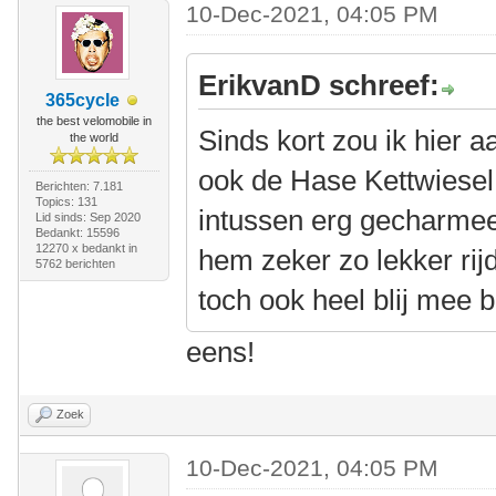
10-Dec-2021, 04:05 PM
ErikvanD schreef:
365cycle
the best velomobile in
Sinds kort zou ik hier a
the world
ook de Hase Kettwiesel 
Berichten: 7.181
Topics: 131
intussen erg gecharmeer
Lid sinds: Sep 2020
Bedankt: 15596
12270 x bedankt in
hem zeker zo lekker rij
5762 berichten
toch ook heel blij mee b
eens!
Zoek
10-Dec-2021, 04:05 PM