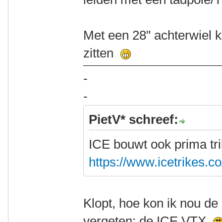
Met een 28" achterwiel k
zitten
-
-
PietV* schreef:
ICE bouwt ook prima tr
https://www.icetrikes.c
Klopt, hoe kon ik nou de
vergeten: de ICE VTX