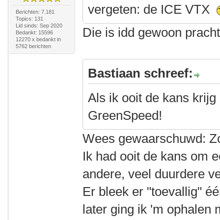
vergeten: de ICE VTX
Berichten: 7.181
Topics: 131
Lid sinds: Sep 2020
Die is idd gewoon pracht
Bedankt: 15596
12270 x bedankt in
5762 berichten
Bastiaan schreef:
Als ik ooit de kans krij
GreenSpeed!
Wees gewaarschuwd: Zo'n
Ik had ooit de kans om ee
andere, veel duurdere ve
Er bleek er "toevallig" 
later ging ik 'm ophalen 