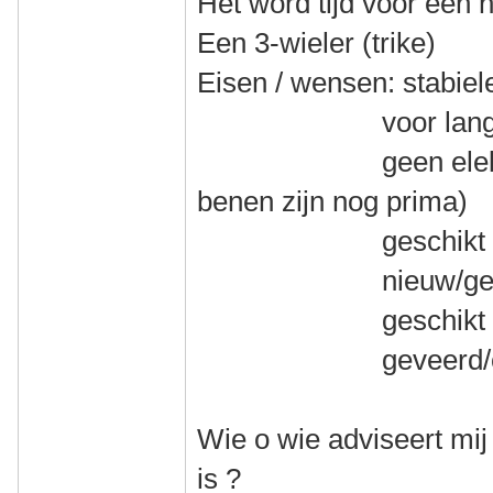
Het word tijd voor een 
Een 3-wieler (trike)
Eisen / wensen: stabiel
voor lange toer
geen elektrische
benen zijn nog prima)
geschikt voor mi
nieuw/gebruikt
geschikt voor v
geveerd/onge
Wie o wie adviseert mij
is ?