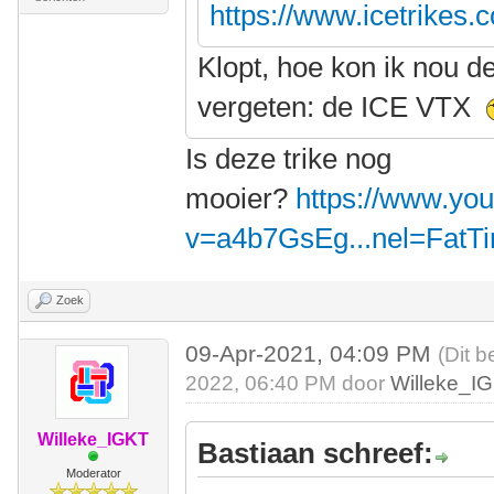
https://www.icetrikes.
Klopt, hoe kon ik nou d
vergeten: de ICE VTX
Is deze trike nog
mooier?
https://www.yo
v=a4b7GsEg...nel=FatT
Zoek
09-Apr-2021, 04:09 PM
(Dit b
2022, 06:40 PM door
Willeke_I
Willeke_IGKT
Bastiaan schreef:
Moderator