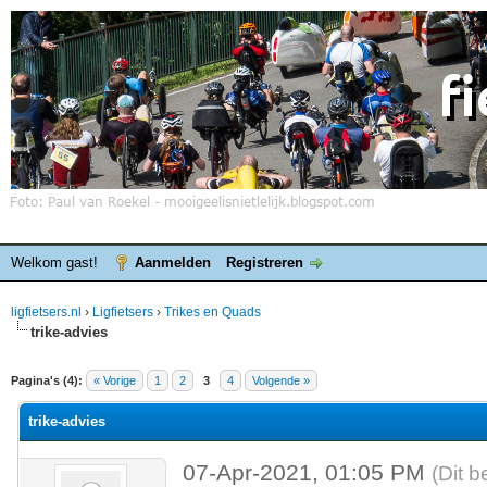
Welkom gast!
Aanmelden
Registreren
ligfietsers.nl
›
Ligfietsers
›
Trikes en Quads
trike-advies
elde waardering is 0
Pagina's (4):
« Vorige
1
2
3
4
Volgende »
trike-advies
07-Apr-2021, 01:05 PM
(Dit b