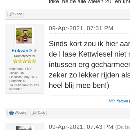
trike, beide alle wielen 20" en kn
Zoek
09-Apr-2021, 07:31 PM
Sinds kort zou ik hier aa
ErikvanD
de Hase Kettwiesel niet 
Kilometervreter
intussen erg gecharmeer
Berichten: 1.500
zeker zo lekker rijden a
Topics: 45
Lid sinds: May 2017
Bedankt: 16
heel blij mee ben!)
140 x bedankt in 120
berichten
Mijn fietsen
Website
Zoek
09-Apr-2021, 07:43 PM
(Dit b