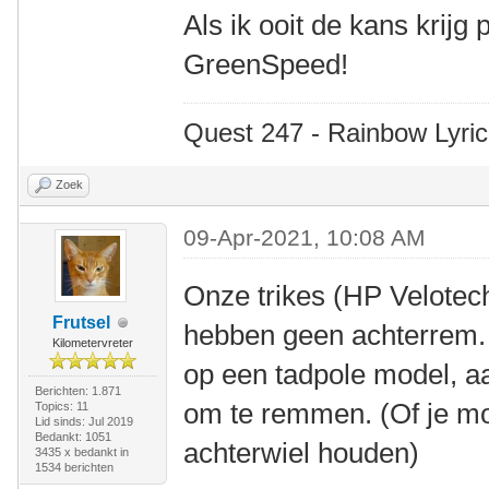
Als ik ooit de kans krijg
GreenSpeed!
Quest 247 - Rainbow Lyric
Zoek
09-Apr-2021, 10:08 AM
Onze trikes (HP Velote
Frutsel
hebben geen achterrem. D
Kilometervreter
op een tadpole model, a
Berichten: 1.871
om te remmen. (Of je m
Topics: 11
Lid sinds: Jul 2019
Bedankt: 1051
achterwiel houden)
3435 x bedankt in
1534 berichten