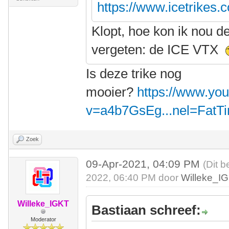
https://www.icetrikes.
Klopt, hoe kon ik nou d
vergeten: de ICE VTX
Is deze trike nog
mooier?
https://www.yo
v=a4b7GsEg...nel=FatT
Zoek
09-Apr-2021, 04:09 PM
(Dit b
2022, 06:40 PM door
Willeke_I
Willeke_IGKT
Bastiaan schreef:
Moderator