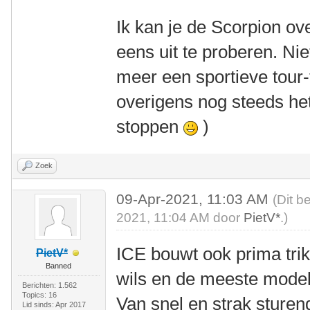
Ik kan je de Scorpion o
eens uit te proberen. Niet
meer een sportieve tour-
overigens nog steeds het
stoppen
)
Zoek
09-Apr-2021, 11:03 AM
(Dit b
2021, 11:04 AM door
PietV*
.)
ICE bouwt ook prima tri
PietV*
Banned
wils en de meeste modell
Berichten: 1.562
Topics: 16
Van snel en strak sturend
Lid sinds: Apr 2017