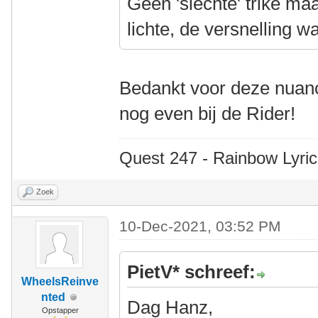
Geen 'slechte' trike ma
lichte, de versnelling w
Bedankt voor deze nuan
nog even bij de Rider!
Quest 247 - Rainbow Lyric
Zoek
10-Dec-2021, 03:52 PM
PietV* schreef:
WheelsReinve
nted
Dag Hanz,
Opstapper