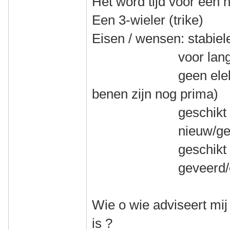
Het word tijd voor een 
Een 3-wieler (trike)
Eisen / wensen: stabiel
voor lange toer
geen elektrische
benen zijn nog prima)
geschikt voor mi
nieuw/gebruikt
geschikt voor v
geveerd/onge
Wie o wie adviseert mij
is ?