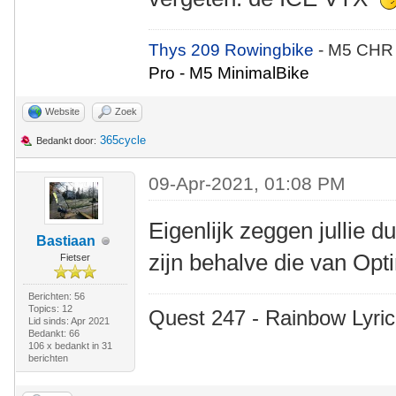
Thys 209 Rowingbike
- M5 CHR
Pro - M5 MinimalBike
Website
Zoek
365cycle
Bedankt door:
09-Apr-2021, 01:08 PM
Eigenlijk zeggen jullie d
Bastiaan
zijn behalve die van Op
Fietser
Berichten: 56
Topics: 12
Quest 247 - Rainbow Lyric
Lid sinds: Apr 2021
Bedankt: 66
106 x bedankt in 31
berichten