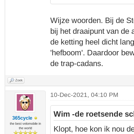
Wijze woorden. Bij de Ste
bij het draaipunt van de
de ketting heel dicht lan
'hefboom'. Daardoor bew
de trap-cadans.
Zoek
10-Dec-2021, 04:10 PM
Wim -de roetsende sc
365cycle
the best velomobile in
Klopt, hoe kon ik nou d
the world