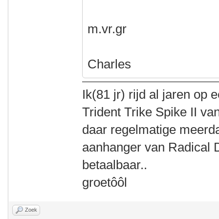
m.vr.gr
Charles
Ik(81 jr) rijd al jaren 
Trident Trike Spike II va
daar regelmatige meerd
aanhanger van Radical De
betaalbaar..
groetôôl
Zoek