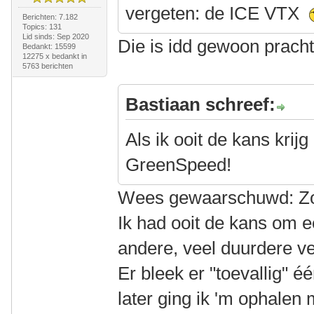
vergeten: de ICE VTX
Berichten: 7.182
Topics: 131
Lid sinds: Sep 2020
Die is idd gewoon pracht
Bedankt: 15599
12275 x bedankt in
5763 berichten
Bastiaan schreef:
Als ik ooit de kans krij
GreenSpeed!
Wees gewaarschuwd: Zo'n
Ik had ooit de kans om ee
andere, veel duurdere ve
Er bleek er "toevallig" 
later ging ik 'm ophalen 