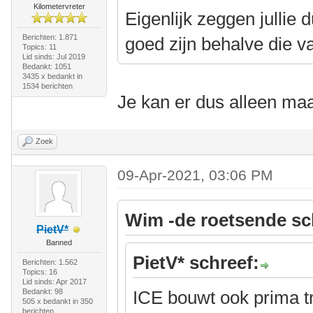
Kilometervreter
Eigenlijk zeggen jullie 
Berichten: 1.871
goed zijn behalve die 
Topics: 11
Lid sinds: Jul 2019
Bedankt: 1051
3435 x bedankt in
1534 berichten
Je kan er dus alleen ma
Zoek
09-Apr-2021, 03:06 PM
Wim -de roetsende sc
PietV*
Banned
PietV* schreef:
Berichten: 1.562
Topics: 16
Lid sinds: Apr 2017
Bedankt: 98
ICE bouwt ook prima t
505 x bedankt in 350
berichten