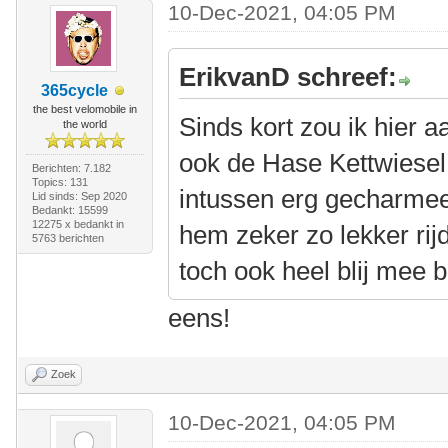
10-Dec-2021, 04:05 PM
ErikvanD schreef:
365cycle
the best velomobile in
Sinds kort zou ik hier a
the world
ook de Hase Kettwiesel 
Berichten: 7.182
Topics: 131
intussen erg gecharmeer
Lid sinds: Sep 2020
Bedankt: 15599
12275 x bedankt in
hem zeker zo lekker rij
5763 berichten
toch ook heel blij mee b
eens!
Zoek
10-Dec-2021, 04:05 PM