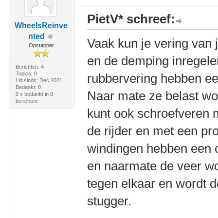
PietV* schreef:
WheelsReinve
nted
Vaak kun je vering van 
Opstapper
en de demping inregele
Berichten: 4
Topics: 0
rubbervering hebben ee
Lid sinds: Dec 2021
Bedankt: 0
Naar mate ze belast wo
0 x bedankt in 0
berichten
kunt ook schroefveren 
de rijder en met een pr
windingen hebben een o
en naarmate de veer w
tegen elkaar en wordt 
stugger.