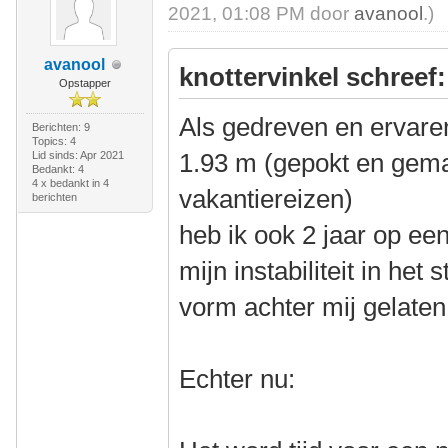
2021, 01:08 PM door
avanool
.)
avanool
knottervinkel schreef:
Opstapper
Als gedreven en ervaren
Berichten: 9
Topics: 4
1.93 m (gepokt en gema
Lid sinds: Apr 2021
Bedankt: 4
4 x bedankt in 4
vakantiereizen)
berichten
heb ik ook 2 jaar op ee
mijn instabiliteit in het
vorm achter mij gelaten
Echter nu: