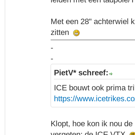
Met een 28" achterwiel k
zitten
-
-
PietV* schreef:
ICE bouwt ook prima tr
https://www.icetrikes.c
Klopt, hoe kon ik nou de
vergeten: de ICE VTX